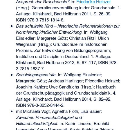
Anspruch der Grundschule?
In:
Friederike Heinzel
(Hrsg.): Generationenvermittlung in der Grundschule. 1.
Auflage. Klinkhardt, Bad Heilbrunn 2011, S. 26–39,
ISBN 978-3-7815-1814-8
.
Das schulreife Kind – historische Rekonstruktionen zur
Normierung kindlicher Entwicklung.
In: Wolfgang
Einsiedler; Margarete Götz; Christian Ritzi; Ulrich
Wiegmann (Hrsg.): Grundschule im historischen
Prozess. Zur Entwicklung von Bildungsprogramm,
Institution und Disziplin in Deutschland. 1. Auflage.
Klinkhardt, Bad Heilbrunn 2012, S. 97–117,
ISBN 978-
3-7815-1837-7
.
Schuleingangssstufe
. In: Wolfgang Einsiedler;
Margarete Götz; Andreas Hartinger; Friederike Heinzel;
Joachim Kahlert; Uwe Sandfuchs (Hrsg.): Handbuch
der Grundschulpädagogik und Grundschuldidaktik. 4.
Auflage. Klinkhardt, Bad Heilbrunn 2014, S. 82–92,
ISBN 978-3-8252-8444-2
.
mit Michaela Vogt, Agnetha Floth, Lisa Sauer:
Zwischen Primarschulfähigkeit und
Hilfsschulbedürftigkeit
. In: Katrin Linders; Brunhild
Landwehr; Anne Marquardt; Kezia Schlotter (Hrsg.):