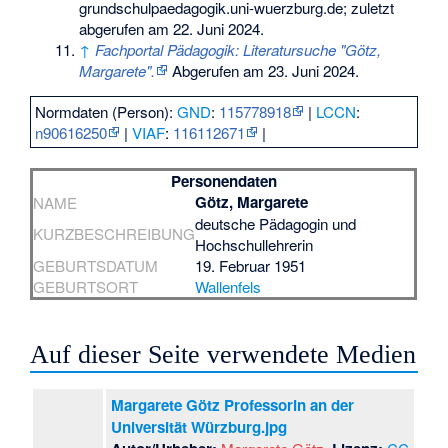
grundschulpaedagogik.uni-wuerzburg.de; zuletzt
abgerufen am 22. Juni 2024.
↑
Fachportal Pädagogik: Literatursuche "Götz,
Margarete".
Abgerufen am 23. Juni 2024
.
Normdaten (Person):
GND
:
115778918
|
LCCN
:
n90616250
|
VIAF
:
116112671
|
Personendaten
Götz, Margarete
NAME
deutsche Pädagogin und
KURZBESCHREIBUNG
Hochschullehrerin
GEBURTSDATUM
19. Februar 1951
GEBURTSORT
Wallenfels
Auf dieser Seite verwendete Medien
Margarete Götz Professorin an der
Universität Würzburg.jpg