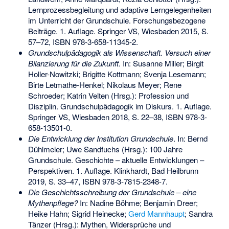
Lernprozessbegleitung und adaptive Lerngelegenheiten
im Unterricht der Grundschule. Forschungsbezogene
Beiträge. 1. Auflage. Springer VS, Wiesbaden 2015, S.
57–72,
ISBN 978-3-658-11345-2
.
Grundschulpädagogik als Wissenschaft. Versuch einer
Bilanzierung für die Zukunft
. In: Susanne Miller; Birgit
Holler-Nowitzki; Brigitte Kottmann; Svenja Lesemann;
Birte Letmathe-Henkel; Nikolaus Meyer; Rene
Schroeder; Katrin Velten (Hrsg.): Profession und
Disziplin. Grundschulpädagogik im Diskurs. 1. Auflage.
Springer VS, Wiesbaden 2018, S. 22–38,
ISBN 978-3-
658-13501-0
.
Die Entwicklung der Institution Grundschule
. In: Bernd
Dühlmeier; Uwe Sandfuchs (Hrsg.): 100 Jahre
Grundschule. Geschichte – aktuelle Entwicklungen –
Perspektiven. 1. Auflage. Klinkhardt, Bad Heilbrunn
2019, S. 33–47,
ISBN 978-3-7815-2348-7
.
Die Geschichtsschreibung der Grundschule – eine
Mythenpflege?
In: Nadine Böhme; Benjamin Dreer;
Heike Hahn
; Sigrid Heinecke;
Gerd Mannhaupt
;
Sandra
Tänzer
(Hrsg.): Mythen, Widersprüche und