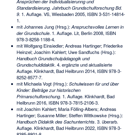
Ansprüchen der Individualisierunng und
Standardisierung. Jahrbuch Grundschulforschung Bd.
9
. 1. Auflage. VS, Wiesbaden 2005,
ISBN 3-531-14814-
1
.
mit Johannes Jung (Hrsg.):
Anspruchsvolles Lernen in
der Grundschule
. 1. Auflage. Lit, Berlin 2008,
ISBN
978-3-8258-1188-4
.
mit Wolfgang Einsiedler; Andreas Hartinger; Friederike
Heinzel; Joachim Kahlert; Uwe Sandfuchs (Hrsg.):
Handbuch Grundschulpädagogik und
Grundschuldidaktik
. 4. ergänzte und aktualisierte
Auflage. Klinkhardt, Bad Heilbrunn 2014,
ISBN 978-3-
8252-8577-7
.
mit Michaela Vogt (Hrsg.):
Schulwissen für und über
Kinder: Beiträge zur historischen
Primarschulforschung
. 1. Auflage. Klinkhardt, Bad
Heilbrunn 2016,
ISBN 978-3-7815-2106-3
.
mit Joachim Kahlert; Maria Fölling-Albers; Andreas
Hartinger; Susanne Miller; Steffen Wittkowske (Hrsg.):
Handbuch Didaktik des Sachunterrichts
. 3. überarb.
Auflage. Klinkhardt, Bad Heilbrunn 2022,
ISBN 978-3-
8385-8801-8
.