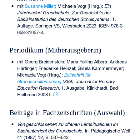
mit
Susanne Miller
; Michaela Vogt (Hrsg.):
Ein
Jahrhundert Grundschule. Zur Geschichte der
Basisinstitution des deutschen Schulsystems.
1.
Auflage. Springer VS, Wiesbaden 2023,
ISBN 978-3-
658-31057-8
.
Periodikum (Mitherausgeberin)
mit Georg Breidenstein; Maria Fölling-Albers; Andreas
Hartinger; Friederike Heinzel; Gisela Kammermeyer;
Michaela Vogt (Hrsg.):
Zeitschrift für
Grundschulforschung
(ZfG). Journal for Primary
Education Research
. 1. Ausgabe. Klinkhardt, Bad
[
10
]
Heilbrunn 2008 ff.
Beiträge in Fachzeitschriften (Auswahl)
Von geschlossenen zu offenen Lernsituationen im
Sachunterricht der Grundschule
. In: Pädagogische Welt
41 (1987) 12, S. 537–543.