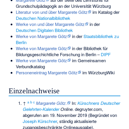
Grundschulpädagogik an der Universität Würzburg
Literatur von und über Margarete Götz
im Katalog der
Deutschen Nationalbibliothek
Werke von und über Margarete Götz
in der
Deutschen Digitalen Bibliothek
Werke von Margarete Götz
in der
Staatsbibliothek zu
Berlin
Werke von Margarete Götz
in der Bibliothek für
Bildungsgeschichtliche Forschung in Berlin –
DIPF
Werke von Margarete Götz
im
Gemeinsamen
Verbundkatalog
Personeneintrag Margarete Götz
im WürzburgWiki
Einzelnachweise
a
b
c
↑
Margarete Götz.
In:
Kürschners Deutscher
Gelehrten-Kalender
Online.
degruyter.com,
abgerufen am 19. November 2019
(Begründet von
Joseph Kürschner
, ständig aktualisierte
zugangsbeschränkte Onlineausgabe).