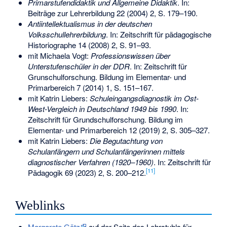
Primarstufendidaktik und Allgemeine Didaktik
. In:
Beiträge zur Lehrerbildung 22 (2004) 2, S. 179–190.
Antiintellektualismus in der deutschen
Volksschullehrerbildung
. In: Zeitschrift für pädagogische
Historiographe 14 (2008) 2, S. 91–93.
mit Michaela Vogt:
Professionswissen über
Unterstufenschüler in der DDR
. In: Zeitschrift für
Grunschulforschung. Bildung im Elementar- und
Primarbereich 7 (2014) 1, S. 151–167.
mit Katrin Liebers:
Schuleingangsdiagnostik im Ost-
West-Vergleich in Deutschland 1949 bis 1990
. In:
Zeitschrift für Grundschulforschung. Bildung im
Elementar- und Primarbereich 12 (2019) 2, S. 305–327.
mit Katrin Liebers:
Die Begutachtung von
Schulanfängern und Schulanfängerinnen mittels
diagnostischer Verfahren (1920–1960)
. In: Zeitschrift für
[
11
]
Pädagogik 69 (2023) 2, S. 200–212.
Weblinks
Margarete Götz
auf der Seite des Lehrstuhls für