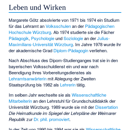
Leben und Wirken
Margarete Götz absolvierte von 1971 bis 1974 ein Studium
für das Lehramt an
Volksschulen
an der
Pädagogischen
Hochschule Würzburg
. Ab 1974 studierte sie die Fächer
Pädagogik
,
Psychologie
und
Soziologie
an der
Julius-
Maximilians-Universität Würzburg
. Im Jahre 1978 wurde ihr
der akademische Grad
Diplom-Pädagogin
verliehen.
Nach Abschluss des Dipom-Studienganges trat sie in den
bayerischen Volksschuldienst ein und war nach
Beendigung ihres Vorbereitungsdienstes als
Lehramtsanwärterin
mit Ablegung der Zweiten
Staatsprüfung bis 1982 als
Lehrerin
tätig.
Im selben Jahr wechselte sie als
Wissenschaftliche
Mitarbeiterin
an den Lehrstuhl für Grundschuldidaktik der
Universität Würzburg. 1989 wurde sie mit der
Dissertation
Die Heimatkunde im Spiegel der Lehrpläne der Weimarer
Republik
zur
Dr. phil.
promoviert
.
In der Zeit von 1990 bis 1994 war sie als
Wissenschaftliche