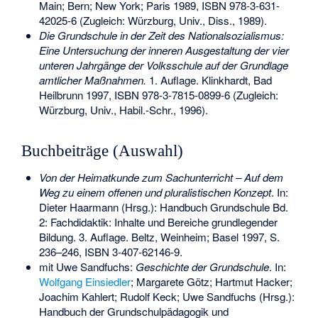
Main; Bern; New York; Paris 1989,
ISBN 978-3-631-
42025-6
(Zugleich: Würzburg, Univ., Diss., 1989).
Die Grundschule in der Zeit des Nationalsozialismus:
Eine Untersuchung der inneren Ausgestaltung der vier
unteren Jahrgänge der Volksschule auf der Grundlage
amtlicher Maßnahmen.
1. Auflage. Klinkhardt, Bad
Heilbrunn 1997,
ISBN 978-3-7815-0899-6
(Zugleich:
Würzburg, Univ., Habil.-Schr., 1996).
Buchbeiträge (Auswahl)
Von der Heimatkunde zum Sachunterricht – Auf dem
Weg zu einem offenen und pluralistischen Konzept
. In:
Dieter Haarmann (Hrsg.): Handbuch Grundschule Bd.
2: Fachdidaktik: Inhalte und Bereiche grundlegender
Bildung. 3. Auflage. Beltz, Weinheim; Basel 1997, S.
236–246,
ISBN 3-407-62146-9
.
mit Uwe Sandfuchs:
Geschichte der Grundschule
. In:
Wolfgang Einsiedler
; Margarete Götz; Hartmut Hacker;
Joachim Kahlert
; Rudolf Keck; Uwe Sandfuchs (Hrsg.):
Handbuch der Grundschulpädagogik und