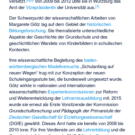
versetzt.
Von 2009 bis 2012 übte sie in Würzburg das
[
1
]
Amt der
Vizepräsidentin
der Universität aus.
Der Schwerpunkt der wissenschaftlichen Arbeiten von
Margarete Götz lag auf dem Gebiet der
historischen
Bildungsforschung
. Sie thematisierte unterschiedliche
Aspekte der Geschichte der Grundschule und des
geschichtlichen Wandels von Kinderbildern in schulischen
Kontexten.
Ihre wissenschaftliche Begleitung des
baden-
württembergischen
Modellversuchs
„
Schulanfang auf
neuen Wegen
“ trug mit zur Konzeption der neuen
Schuleingangsstufe bei, die bundesweit umgesetzt wurde.
Götz wirkte in nationalen und internationalen
wissenschaftlichen
Expertenkommissionen
zur Reform
und Weiterentwicklung der
Lehramtsausbildung
mit. 2015
wurde sie erneut als Erste Vorsitzende der Kommission
Grundschulforschung und Pädagogik der Primarstufe
der
Deutschen Gesellschaft für Erziehungswissenschaft
(DGfE) gewählt. Dieses Amt hatte sie bereits von 2008 bis
2010 inne. Für ihre Verdienste um die
Lehrerbildung
und die