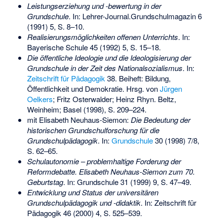
Leistungserziehung und -bewertung in der
Grundschule
. In: Lehrer-Journal.Grundschulmagazin 6
(1991) 5, S. 8–10.
Realisierungsmöglichkeiten offenen Unterrichts
. In:
Bayerische Schule 45 (1992) 5, S. 15–18.
Die öffentliche Ideologie und die Ideologisierung der
Grundschule in der Zeit des Nationalsozialismus
. In:
Zeitschrift für Pädagogik
38. Beiheft: Bildung,
Öffentlichkeit und Demokratie. Hrsg. von
Jürgen
Oelkers
; Fritz Osterwalder; Heinz Rhyn. Beltz,
Weinheim; Basel (1998), S. 209–224.
mit Elisabeth Neuhaus-Siemon:
Die Bedeutung der
historischen Grundschulforschung für die
Grundschulpädagogik
. In:
Grundschule
30 (1998) 7/8,
S. 62–65.
Schulautonomie – problemhaltige Forderung der
Reformdebatte. Elisabeth Neuhaus-Siemon zum 70.
Geburtstag
. In: Grundschule 31 (1999) 9, S. 47–49.
Entwicklung und Status der universitären
Grundschulpädagogik und -didaktik
. In: Zeitschrift für
Pädagogik 46 (2000) 4, S. 525–539.