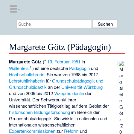
Margarete Götz (Pädagogin)
Margarete Götz
(*
19. Februar
1951
in
[
1
]
Wallenfels
) ist eine deutsche
Pädagogin
und
M
Hochschullehrerin
. Sie war von 1998 bis 2017
ar
Lehrstuhlinhaberin
für
Grundschulpädagogik und
g
Grundschuldidaktik
an der
Universität Würzburg
ar
und von 2009 bis 2012
Vizepräsidentin
der
et
Universität. Der Schwerpunkt ihrer
e
wissenschaftlichen Tätigkeit lag auf dem Gebiet der
G
historischen
Bildungsforschung
im Bereich der
öt
Grundschulpädagogik. Sie wirkte in nationalen und
z
internationalen wissenschaftlichen
(2
Expertenkommissionen
zur
Reform
und
0