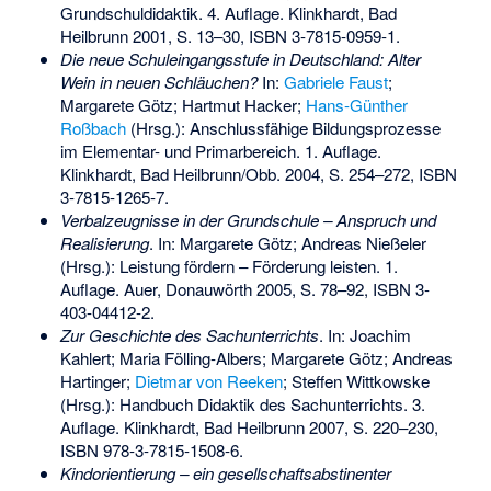
Grundschuldidaktik. 4. Auflage. Klinkhardt, Bad
Heilbrunn 2001, S. 13–30,
ISBN 3-7815-0959-1
.
Die neue Schuleingangsstufe in Deutschland: Alter
Wein in neuen Schläuchen?
In:
Gabriele Faust
;
Margarete Götz; Hartmut Hacker;
Hans-Günther
Roßbach
(Hrsg.): Anschlussfähige Bildungsprozesse
im Elementar- und Primarbereich. 1. Auflage.
Klinkhardt, Bad Heilbrunn/Obb. 2004, S. 254–272,
ISBN
3-7815-1265-7
.
Verbalzeugnisse in der Grundschule – Anspruch und
Realisierung
. In: Margarete Götz; Andreas Nießeler
(Hrsg.): Leistung fördern – Förderung leisten. 1.
Auflage. Auer, Donauwörth 2005, S. 78–92,
ISBN 3-
403-04412-2
.
Zur Geschichte des Sachunterrichts
. In: Joachim
Kahlert; Maria Fölling-Albers; Margarete Götz; Andreas
Hartinger;
Dietmar von Reeken
; Steffen Wittkowske
(Hrsg.): Handbuch Didaktik des Sachunterrichts. 3.
Auflage. Klinkhardt, Bad Heilbrunn 2007, S. 220–230,
ISBN 978-3-7815-1508-6
.
Kindorientierung – ein gesellschaftsabstinenter