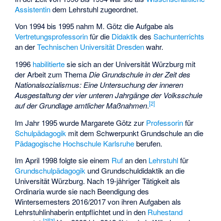
Assistentin
dem Lehrstuhl zugeordnet.
Von 1994 bis 1995 nahm M. Götz die Aufgabe als
Vertretungsprofessorin
für die
Didaktik
des
Sachunterrichts
an der
Technischen Universität Dresden
wahr.
1996
habilitierte
sie sich an der Universität Würzburg mit
der Arbeit zum Thema
Die Grundschule in der Zeit des
Nationalsozialismus: Eine Untersuchung der inneren
Ausgestaltung der vier unteren Jahrgänge der Volksschule
[
2
]
auf der Grundlage amtlicher Maßnahmen
.
Im Jahr 1995 wurde Margarete Götz zur
Professorin
für
Schulpädagogik
mit dem Schwerpunkt Grundschule an die
Pädagogische Hochschule Karlsruhe
berufen.
Im April 1998 folgte sie einem
Ruf
an den
Lehrstuhl
für
Grundschulpädagogik
und Grundschuldidaktik an die
Universität Würzburg. Nach 19-jähriger Tätigkeit als
Ordinaria wurde sie nach Beendigung des
Wintersemesters 2016/2017 von ihren Aufgaben als
Lehrstuhlinhaberin entpflichtet und in den
Ruhestand
[
2
]
[
3
]