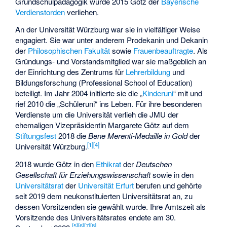
Grundschulpädagogik wurde 2015 Götz der
Bayerische
Verdienstorden
verliehen.
An der Universität Würzburg war sie in vielfältiger Weise
engagiert. Sie war unter anderem Prodekanin und Dekanin
der
Philosophischen Fakultät
sowie
Frauenbeauftragte
. Als
Gründungs- und Vorstandsmitglied war sie maßgeblich an
der Einrichtung des Zentrums für
Lehrerbildung
und
Bildungsforschung (Professional School of Education)
beteiligt. Im Jahr 2004 initiierte sie die „
Kinderuni
“ mit und
rief 2010 die „Schüleruni“ ins Leben. Für ihre besonderen
Verdienste um die Universität verlieh die JMU der
ehemaligen Vizepräsidentin Margarete Götz auf dem
Stiftungsfest
2018 die
Bene Merenti-Medaille in Gold
der
[
1
]
[
4
]
Universität Würzburg.
2018 wurde Götz in den
Ethikrat
der
Deutschen
Gesellschaft für Erziehungswissenschaft
sowie in den
Universitätsrat
der
Universität Erfurt
berufen und gehörte
seit 2019 dem neukonstituierten Universitätsrat an, zu
dessen Vorsitzenden sie gewählt wurde. Ihre Amtszeit als
Vorsitzende des Universitätsrates endete am 30.
[
5
]
[
6
]
[
7
]
[
8
]