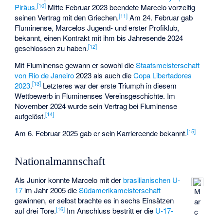
[
10
]
Piräus
.
Mitte Februar 2023 beendete Marcelo vorzeitig
[
11
]
seinen Vertrag mit den Griechen.
Am 24. Februar gab
Fluminense, Marcelos Jugend- und erster Profiklub,
bekannt, einen Kontrakt mit ihm bis Jahresende 2024
[
12
]
geschlossen zu haben.
Mit Fluminense gewann er sowohl die
Staatsmeisterschaft
von Rio de Janeiro
2023 als auch die
Copa Libertadores
[
13
]
2023
.
Letzteres war der erste Triumph in diesem
Wettbewerb in Fluminenses Vereinsgeschichte. Im
November 2024 wurde sein Vertrag bei Fluminense
[
14
]
aufgelöst.
[
15
]
Am 6. Februar 2025 gab er sein Karriereende bekannt.
Nationalmannschaft
Als Junior konnte Marcelo mit der
brasilianischen U-
17
im Jahr 2005 die
Südamerikameisterschaft
M
gewinnen, er selbst brachte es in sechs Einsätzen
ar
[
16
]
auf drei Tore.
Im Anschluss bestritt er die
U-17-
c