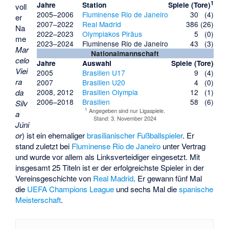
1
Jahre
Station
Spiele (Tore)
voll
2005–2006
Fluminense Rio de Janeiro
30
(4)
er
2007–2022
Real Madrid
386 (26)
Na
2022–2023
Olympiakos Piräus
5
(0)
me
2023–2024
Fluminense Rio de Janeiro
43
(3)
Mar
Nationalmannschaft
celo
Jahre
Auswahl
Spiele (Tore)
Viei
2005
Brasilien U17
9
(4)
ra
2007
Brasilien U20
4
(0)
da
2008, 2012
Brasilien Olympia
12
(1)
2006–2018
Brasilien
58
(6)
Silv
1
Angegeben sind nur Ligaspiele.
a
Stand: 3. November 2024
Júni
or
) ist ein ehemaliger
brasilianischer
Fußballspieler
. Er
stand zuletzt bei
Fluminense Rio de Janeiro
unter Vertrag
und wurde vor allem als
Linksverteidiger
eingesetzt. Mit
insgesamt 25 Titeln ist er der erfolgreichste Spieler in der
Vereinsgeschichte von
Real Madrid
. Er gewann fünf Mal
die
UEFA Champions League
und sechs Mal die
spanische
Meisterschaft
.