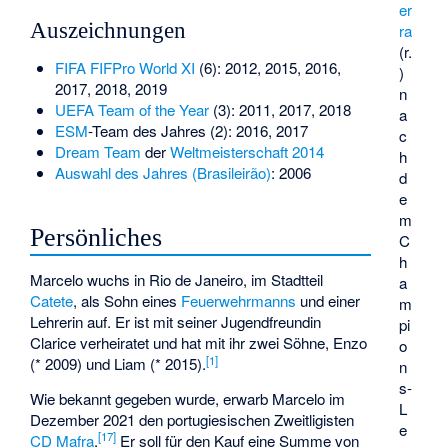
er
Auszeichnungen
ra
(r.
FIFA FIFPro World XI
(6): 2012, 2015, 2016,
)
2017, 2018, 2019
n
UEFA Team of the Year
(3): 2011, 2017, 2018
a
ESM
-Team des Jahres (2): 2016, 2017
c
Dream Team
der
Weltmeisterschaft 2014
h
Auswahl des Jahres (Brasileirão)
: 2006
d
e
m
Persönliches
C
h
Marcelo wuchs in Rio de Janeiro, im Stadtteil
a
Catete
, als Sohn eines
Feuerwehrmanns
und einer
m
Lehrerin auf. Er ist mit seiner Jugendfreundin
pi
Clarice verheiratet und hat mit ihr zwei Söhne, Enzo
o
[
1
]
(* 2009) und Liam (* 2015).
n
s-
Wie bekannt gegeben wurde, erwarb Marcelo im
L
Dezember 2021 den portugiesischen Zweitligisten
e
[
17
]
CD Mafra
.
Er soll für den Kauf eine Summe von