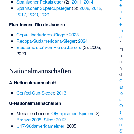
Spanischer Pokalsieger
(2):
2011
,
2014
e
Spanischer Supercupsieger
(5):
2008
,
2012
,
n
2017
,
2020
,
2021
z
e
Fluminense Rio de Janeiro
m
Copa-Libertadores-Sieger
:
2023
a
Recopa-Sudamericana-Sieger
:
2024
(
Staatsmeister von Rio de Janeiro
(2): 2005,
m
2023
.)
u
n
Nationalmannschaften
d
C
A-Nationalmannschaft
ar
Confed-Cup-Sieger
:
2013
lo
s
U-Nationalmannschaften
O
s
Medaillen bei den
Olympischen Spielen
(2):
or
Bronze 2008
,
Silber 2012
o
U17-Südamerikameister
: 2005
Si