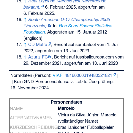
↑
Real-Legende Marcelo gibt Karriereende
bekannt.
6. Februar 2025,
abgerufen am
6. Februar 2025
.
↑
South American U-17 Championship 2005
(Venezuela).
In:
Rec.Sport.Soccer Statistics
Foundation
.
Abgerufen am 15. Januar 2012
(englisch).
↑
CD Mafra
, Bericht auf sambafoot vom 1. Juli
2022, abgerufen am 13. Juni 2023
↑
Azuriz FC
, Bericht auf fussballeuropa.com vom
29. Dezember 2021, abgerufen am 13. Juni 2023
Normdaten (Person):
VIAF
:
48166060319480321821
|
| Kein GND-Personendatensatz. Letzte Überprüfung:
16. November 2024.
Personendaten
Marcelo
NAME
Vieira da Silva Júnior, Marcelo
ALTERNATIVNAMEN
(vollständiger Name)
KURZBESCHREIBUNG
brasilianischer Fußballspieler