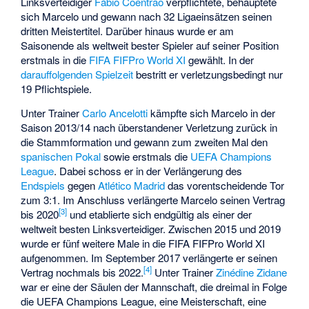
Linksverteidiger
Fábio Coentrão
verpflichtete, behauptete
sich Marcelo und gewann nach 32 Ligaeinsätzen seinen
dritten Meistertitel. Darüber hinaus wurde er am
Saisonende als weltweit bester Spieler auf seiner Position
erstmals in die
FIFA FIFPro World XI
gewählt. In der
darauffolgenden Spielzeit
bestritt er verletzungsbedingt nur
19 Pflichtspiele.
Unter Trainer
Carlo Ancelotti
kämpfte sich Marcelo in der
Saison 2013/14 nach überstandener Verletzung zurück in
die Stammformation und gewann zum zweiten Mal den
spanischen Pokal
sowie erstmals die
UEFA Champions
League
. Dabei schoss er in der Verlängerung des
Endspiels
gegen
Atlético Madrid
das vorentscheidende Tor
zum 3:1. Im Anschluss verlängerte Marcelo seinen Vertrag
[
3
]
bis 2020
und etablierte sich endgültig als einer der
weltweit besten Linksverteidiger. Zwischen 2015 und 2019
wurde er fünf weitere Male in die FIFA FIFPro World XI
aufgenommen. Im September 2017 verlängerte er seinen
[
4
]
Vertrag nochmals bis 2022.
Unter Trainer
Zinédine Zidane
war er eine der Säulen der Mannschaft, die dreimal in Folge
die UEFA Champions League, eine Meisterschaft, eine