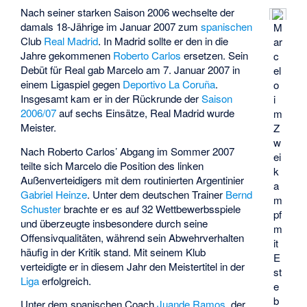
Nach seiner starken Saison 2006 wechselte der
damals 18-Jährige im Januar 2007 zum
spanischen
M
Club
Real Madrid
. In Madrid sollte er den in die
ar
Jahre gekommenen
Roberto Carlos
ersetzen. Sein
c
Debüt für Real gab Marcelo am 7. Januar 2007 in
el
einem Ligaspiel gegen
Deportivo La Coruña
.
o
Insgesamt kam er in der Rückrunde der
Saison
i
2006/07
auf sechs Einsätze, Real Madrid wurde
m
Meister.
Z
w
Nach Roberto Carlos’ Abgang im Sommer 2007
ei
teilte sich Marcelo die Position des linken
k
Außenverteidigers mit dem routinierten Argentinier
a
Gabriel Heinze
. Unter dem deutschen Trainer
Bernd
m
Schuster
brachte er es auf 32 Wettbewerbsspiele
pf
und überzeugte insbesondere durch seine
m
Offensivqualitäten, während sein Abwehrverhalten
it
häufig in der Kritik stand. Mit seinem Klub
E
verteidigte er in diesem Jahr den Meistertitel in der
st
Liga
erfolgreich.
e
b
Unter dem spanischen Coach
Juande Ramos
, der