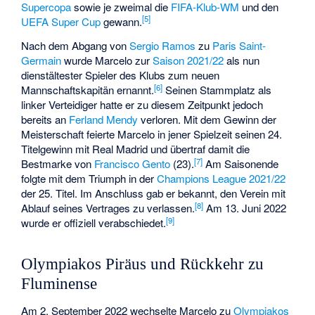
Supercopa
sowie je zweimal die
FIFA-Klub-WM
und den
[
5
]
UEFA Super Cup
gewann.
Nach dem Abgang von
Sergio Ramos
zu
Paris Saint-
Germain
wurde Marcelo zur
Saison 2021/22
als nun
dienstältester Spieler des Klubs zum neuen
[
6
]
Mannschaftskapitän ernannt.
Seinen Stammplatz als
linker Verteidiger hatte er zu diesem Zeitpunkt jedoch
bereits an
Ferland Mendy
verloren. Mit dem Gewinn der
Meisterschaft feierte Marcelo in jener Spielzeit seinen 24.
Titelgewinn mit Real Madrid und übertraf damit die
[
7
]
Bestmarke von
Francisco Gento
(23).
Am Saisonende
folgte mit dem Triumph in der
Champions League 2021/22
der 25. Titel. Im Anschluss gab er bekannt, den Verein mit
[
8
]
Ablauf seines Vertrages zu verlassen.
Am 13. Juni 2022
[
9
]
wurde er offiziell verabschiedet.
Olympiakos Piräus und Rückkehr zu
Fluminense
Am 2. September 2022 wechselte Marcelo zu
Olympiakos