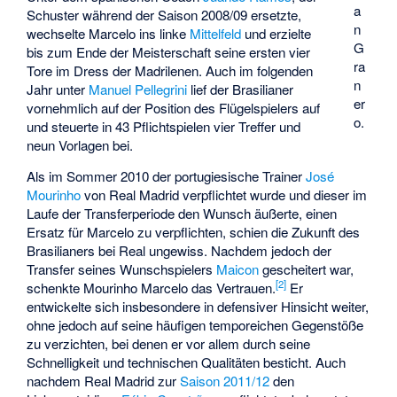
a
Schuster während der Saison 2008/09 ersetzte,
n
wechselte Marcelo ins linke
Mittelfeld
und erzielte
G
bis zum Ende der Meisterschaft seine ersten vier
ra
Tore im Dress der Madrilenen. Auch im folgenden
n
Jahr unter
Manuel Pellegrini
lief der Brasilianer
er
vornehmlich auf der Position des Flügelspielers auf
o.
und steuerte in 43 Pflichtspielen vier Treffer und
neun Vorlagen bei.
Als im Sommer 2010 der portugiesische Trainer
José
Mourinho
von Real Madrid verpflichtet wurde und dieser im
Laufe der Transferperiode den Wunsch äußerte, einen
Ersatz für Marcelo zu verpflichten, schien die Zukunft des
Brasilianers bei Real ungewiss. Nachdem jedoch der
Transfer seines Wunschspielers
Maicon
gescheitert war,
[
2
]
schenkte Mourinho Marcelo das Vertrauen.
Er
entwickelte sich insbesondere in defensiver Hinsicht weiter,
ohne jedoch auf seine häufigen temporeichen Gegenstöße
zu verzichten, bei denen er vor allem durch seine
Schnelligkeit und technischen Qualitäten besticht. Auch
nachdem Real Madrid zur
Saison 2011/12
den