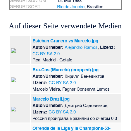
GEBURTSDATUM
12. Mai 1988
GEBURTSORT
Rio de Janeiro
, Brasilien
Auf dieser Seite verwendete Medien
Esteban Granero vs Marcelo.jpg
Autor/Urheber:
Alejandro Ramos
,
Lizenz:
CC BY-SA 2.0
Real Madrid - Getafe
Bra-Cos (Marcelo) (cropped).jpg
Autor/Urheber:
Кирилл Венедиктов,
Lizenz:
CC BY-SA 3.0
Marcelo Vieira, Fagner Conserva Lemos
Marcelo Brazil.jpg
Autor/Urheber:
Дмитрий Садовников,
Lizenz:
CC BY-SA 3.0
Россия проиграла Бразилии со счетом 0:3
Ofrenda de la Liga y la Champions-53-