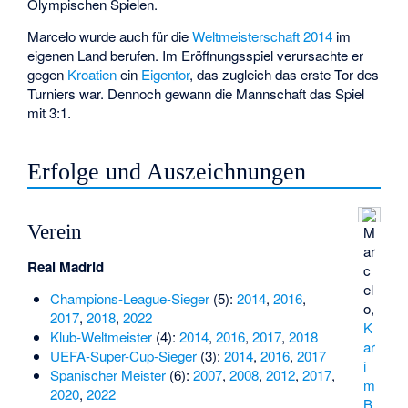
Olympischen Spielen.
Marcelo wurde auch für die
Weltmeisterschaft 2014
im
eigenen Land berufen. Im Eröffnungsspiel verursachte er
gegen
Kroatien
ein
Eigentor
, das zugleich das erste Tor des
Turniers war. Dennoch gewann die Mannschaft das Spiel
mit 3:1.
Erfolge und Auszeichnungen
Verein
M
ar
Real Madrid
c
el
Champions-League-Sieger
(5):
2014
,
2016
,
o,
2017
,
2018
,
2022
K
Klub-Weltmeister
(4):
2014
,
2016
,
2017
,
2018
ar
UEFA-Super-Cup-Sieger
(3):
2014
,
2016
,
2017
i
Spanischer Meister
(6):
2007
,
2008
,
2012
,
2017
,
m
2020
,
2022
B