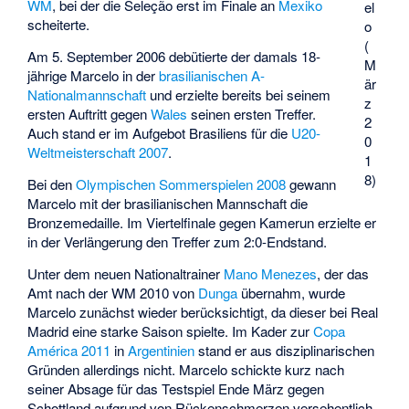
WM
, bei der die Seleção erst im Finale an
Mexiko
el
scheiterte.
o
(
Am 5. September 2006 debütierte der damals 18-
M
jährige Marcelo in der
brasilianischen A-
är
Nationalmannschaft
und erzielte bereits bei seinem
z
ersten Auftritt gegen
Wales
seinen ersten Treffer.
2
Auch stand er im Aufgebot Brasiliens für die
U20-
0
Weltmeisterschaft 2007
.
1
8)
Bei den
Olympischen Sommerspielen 2008
gewann
Marcelo mit der brasilianischen Mannschaft die
Bronzemedaille. Im Viertelfinale gegen Kamerun erzielte er
in der Verlängerung den Treffer zum 2:0-Endstand.
Unter dem neuen Nationaltrainer
Mano Menezes
, der das
Amt nach der WM 2010 von
Dunga
übernahm, wurde
Marcelo zunächst wieder berücksichtigt, da dieser bei Real
Madrid eine starke Saison spielte. Im Kader zur
Copa
América 2011
in
Argentinien
stand er aus disziplinarischen
Gründen allerdings nicht. Marcelo schickte kurz nach
seiner Absage für das Testspiel Ende März gegen
Schottland aufgrund von Rückenschmerzen versehentlich