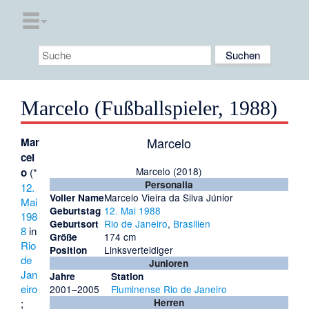
Marcelo (Fußballspieler, 1988)
Marcelo
Mar
cel
Marcelo (2018)
o
(*
Personalia
12.
Marcelo Vieira da Silva Júnior
Voller Name
Mai
12. Mai
1988
Geburtstag
198
Rio de Janeiro
,
Brasilien
Geburtsort
8
in
174 cm
Größe
Rio
Linksverteidiger
Position
de
Junioren
Jan
Jahre
Station
eiro
2001–2005
Fluminense Rio de Janeiro
;
Herren