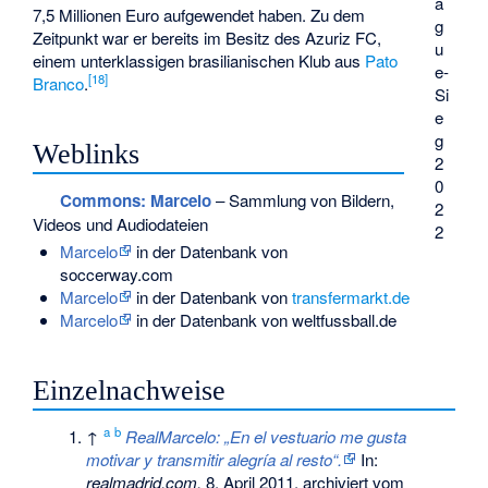
a
7,5 Millionen Euro aufgewendet haben. Zu dem
g
Zeitpunkt war er bereits im Besitz des
Azuriz FC
,
u
einem unterklassigen brasilianischen Klub aus
Pato
e-
[
18
]
Branco
.
Si
e
g
Weblinks
2
0
Commons
: Marcelo
– Sammlung von Bildern,
2
Videos und Audiodateien
2
Marcelo
in der Datenbank von
soccerway.com
Marcelo
in der Datenbank von
transfermarkt.de
Marcelo
in der Datenbank von weltfussball.de
Einzelnachweise
a
b
↑
RealMarcelo: „En el vestuario me gusta
motivar y transmitir alegría al resto“.
In:
realmadrid.com.
8. April 2011, archiviert vom