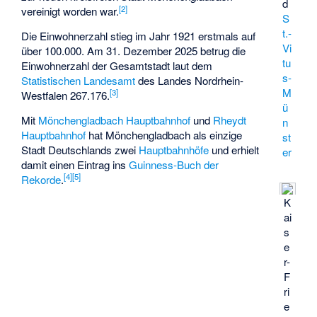
d
[
2
]
vereinigt worden war.
S
t.-
Die Einwohnerzahl stieg im Jahr 1921 erstmals auf
Vi
über 100.000. Am 31. Dezember 2025 betrug die
tu
Einwohnerzahl der Gesamtstadt laut dem
s-
Statistischen Landesamt
des Landes Nordrhein-
M
[
3
]
Westfalen 267.176.
ü
Mit
Mönchengladbach Hauptbahnhof
und
Rheydt
n
Hauptbahnhof
hat Mönchengladbach als einzige
st
Stadt Deutschlands zwei
Hauptbahnhöfe
und erhielt
er
damit einen Eintrag ins
Guinness-Buch der
[
4
]
[
5
]
Rekorde
.
K
ai
s
e
r-
F
ri
e