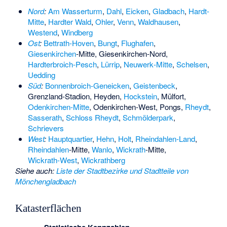
Nord
:
Am Wasserturm
,
Dahl
,
Eicken
,
Gladbach
,
Hardt-
Mitte
,
Hardter Wald
,
Ohler
,
Venn
,
Waldhausen
,
Westend
,
Windberg
Ost
:
Bettrath‑Hoven
,
Bungt
,
Flughafen
,
Giesenkirchen
‑Mitte,
Giesenkirchen‑Nord
,
Hardterbroich‑Pesch
,
Lürrip
,
Neuwerk‑Mitte
,
Schelsen
,
Uedding
Süd
:
Bonnenbroich‑Geneicken
,
Geistenbeck
,
Grenzland‑Stadion
,
Heyden
,
Hockstein
,
Mülfort
,
Odenkirchen‑Mitte
,
Odenkirchen‑West
,
Pongs
,
Rheydt
,
Sasserath
,
Schloss Rheydt
,
Schmölderpark
,
Schrievers
West
:
Hauptquartier
,
Hehn
,
Holt
,
Rheindahlen‑Land
,
Rheindahlen
‑Mitte,
Wanlo
,
Wickrath
-Mitte,
Wickrath‑West
,
Wickrathberg
Siehe auch
:
Liste der Stadtbezirke und Stadtteile von
Mönchengladbach
Katasterflächen