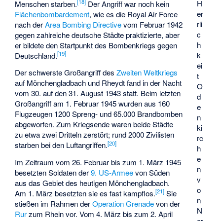
[
18
]
H
Menschen starben.
Der Angriff war noch kein
er
Flächenbombardement
, wie es die Royal Air Force
rli
nach der
Area Bombing Directive
vom Februar 1942
c
gegen zahlreiche deutsche Städte praktizierte, aber
h
er bildete den Startpunkt des Bombenkriegs gegen
[
19
]
k
Deutschland.
ei
Der schwerste Großangriff des
Zweiten Weltkriegs
t
auf Mönchengladbach und Rheydt fand in der Nacht
O
vom 30. auf den 31. August 1943 statt. Beim letzten
d
Großangriff am 1. Februar 1945 wurden aus 160
e
Flugzeugen 1200 Spreng- und 65.000 Brandbomben
n
abgeworfen. Zum Kriegsende waren beide Städte
ki
zu etwa zwei Dritteln zerstört; rund 2000 Zivilisten
rc
[
20
]
starben bei den Luftangriffen.
h
e
Im Zeitraum vom 26. Februar bis zum 1. März 1945
n
besetzten Soldaten der
9. US-Armee
von Süden
v
aus das Gebiet des heutigen Mönchengladbach.
o
[
21
]
Am 1. März besetzten sie es fast kampflos.
Sie
n
stießen im Rahmen der
Operation Grenade
von der
N
Rur
zum Rhein vor. Vom 4. März bis zum 2. April
or