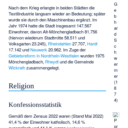
G
Nach dem Krieg erlangte in beiden Städten die
e
Textilindustrie langsam wieder an Bedeutung; später
b
wurde sie durch den Maschinenbau ergänzt. Im
h
Jahr 1974 hatte die Stadt insgesamt 147.567
ar
Einwohner, davon Alt-Mönchengladbach 81.756
d
(hiervon wiederum Stadtmitte 58.511 und
S
Volksgarten 23.245),
Rheindahlen
27.707,
Hardt
c
17.142 und
Neuwerk
20.962. Im Zuge der
h
Gebietsreform in Nordrhein-Westfalen
wurden 1975
w
Mönchengladbach,
Rheydt
und die Gemeinde
er
Wickrath
zusammengelegt.
m
er
(1
Religion
8
7
4)
Konfessionsstatistik
Gemäß dem
Zensus 2022
waren (Stand Mai 2022)
P
41,4 % der Einwohner katholisch, 14,6 %
or
evangelisch und 44,1 % waren
konfessionslos
,