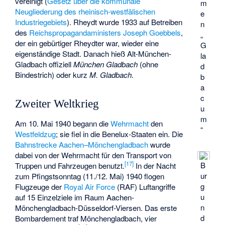
vereinigt (
Gesetz über die kommunale
m
Neugliederung des rheinisch-westfälischen
e
Industriegebiets
). Rheydt wurde 1933 auf Betreiben
n
des
Reichspropagandaministers
Joseph Goebbels
,
„
der ein gebürtiger Rheydter war, wieder eine
G
eigenständige Stadt. Danach hieß Alt-München-
la
Gladbach offiziell
München Gladbach
(ohne
d
Bindestrich) oder kurz
M. Gladbach
.
b
a
c
Zweiter Weltkrieg
u
m
Am 10. Mai 1940 begann die
Wehrmacht
den
“
Westfeldzug
; sie fiel in die Benelux-Staaten ein. Die
Bahnstrecke Aachen–Mönchengladbach
wurde
dabei von der Wehrmacht für den Transport von
[
17
]
B
Truppen und Fahrzeugen benutzt.
In der Nacht
ur
zum Pfingstsonntag (11./12. Mai) 1940 flogen
g
Flugzeuge der
Royal Air Force
(RAF) Luftangriffe
u
auf 15 Einzelziele im Raum Aachen-
n
Mönchengladbach-Düsseldorf-Viersen. Das erste
d
Bombardement traf Mönchengladbach, vier