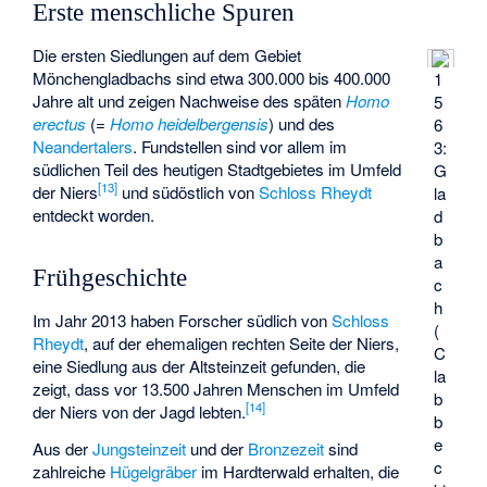
Erste menschliche Spuren
Die ersten Siedlungen auf dem Gebiet
Mönchengladbachs sind etwa 300.000 bis 400.000
1
Jahre alt und zeigen Nachweise des späten
Homo
5
erectus
(=
Homo heidelbergensis
) und des
6
Neandertalers
. Fundstellen sind vor allem im
3:
südlichen Teil des heutigen Stadtgebietes im Umfeld
G
[
13
]
der Niers
und südöstlich von
Schloss Rheydt
la
entdeckt worden.
d
b
a
Frühgeschichte
c
h
Im Jahr 2013 haben Forscher südlich von
Schloss
(
Rheydt
, auf der ehemaligen rechten Seite der Niers,
C
eine Siedlung aus der Altsteinzeit
gefunden, die
la
zeigt, dass vor 13.500 Jahren Menschen im Umfeld
b
[
14
]
der Niers von der Jagd lebten.
b
e
Aus der
Jungsteinzeit
und der
Bronzezeit
sind
c
zahlreiche
Hügelgräber
im Hardterwald erhalten, die