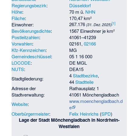
Regierungsbezirk
:
Düsseldorf
Höhe
:
70 m ü.
NHN
Fläche
:
170,47 km²
[
1
]
267.176
Einwohner:
(31. Dez. 2025)
Bevölkerungsdichte
:
1567 Einwohner je km²
Postleitzahlen
:
41061–41239
Vorwahlen
:
02161,
02166
Kfz-Kennzeichen
:
MG
Gemeindeschlüssel
:
05 1 16 000
LOCODE
:
DE MGL
NUTS
:
DEA15
4
Stadtbezirke
,
Stadtgliederung:
44
Stadtteile
Adresse der
Rathausplatz 1
Stadtverwaltung:
41061 Mönchengladbach
www.moenchengladbach.d
Website
:
e
Oberbürgermeister
:
Felix Heinrichs
(
SPD
)
Lage der Stadt Mönchengladbach in Nordrhein-
Westfalen