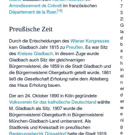
Arrondissement de Crévelt
im französischen
7
[
16
]
Département de la Roer
.
3
2:
G
Preußische Zeit
la
d
Durch die Entscheidungen des
Wiener Kongresses
b
kam Gladbach Jahr 1815 zu
Preußen
. Es war Sitz
a
des
Kreises Gladbach
. In diesem Zuge wurde
c
Gladbach auch Sitz der gleichnamigen
h
Bürgermeisterei
, die 1859 in die Stadt Gladbach und
in
die Bürgermeisterei Obergeburth geteilt wurde. 1861
ei
ließ die
Gesellschaft Erholung
nahe dem
Abteiberg
n
das
Haus Erholung
bauen.
er
d
Der am 24. Oktober 1890 in Köln gegründete
er
Volksverein für das katholische Deutschland
wählte
w
M. Gladbach als Sitz. 1907 wurde die
e
Bürgermeisterei Obergeburth in Bürgermeisterei
ni
München-Gladbach-Land umbenannt. Als
g
Stadtkreis und Kreisstadt im preußischen
e
Regierungsbezirk Düsseldorf
hatte die Stadt 1919