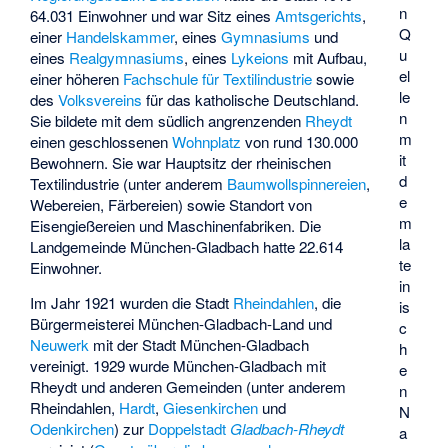
n
64.031 Einwohner und war Sitz eines
Amtsgerichts
,
Q
einer
Handelskammer
, eines
Gymnasiums
und
u
eines
Realgymnasiums
, eines
Lykeions
mit Aufbau,
el
einer höheren
Fachschule für Textilindustrie
sowie
le
des
Volksvereins
für das katholische Deutschland.
n
Sie bildete mit dem südlich angrenzenden
Rheydt
m
einen geschlossenen
Wohnplatz
von rund 130.000
it
Bewohnern. Sie war Hauptsitz der rheinischen
d
Textilindustrie (unter anderem
Baumwollspinnereien
,
e
Webereien, Färbereien) sowie Standort von
m
Eisengießereien und Maschinenfabriken. Die
la
Landgemeinde München-Gladbach hatte 22.614
te
Einwohner.
in
Im Jahr 1921 wurden die Stadt
Rheindahlen
, die
is
Bürgermeisterei München-Gladbach-Land und
c
Neuwerk
mit der Stadt München-Gladbach
h
vereinigt. 1929 wurde München-Gladbach mit
e
Rheydt und anderen Gemeinden (unter anderem
n
Rheindahlen,
Hardt
,
Giesenkirchen
und
N
Odenkirchen
) zur
Doppelstadt
Gladbach-Rheydt
a