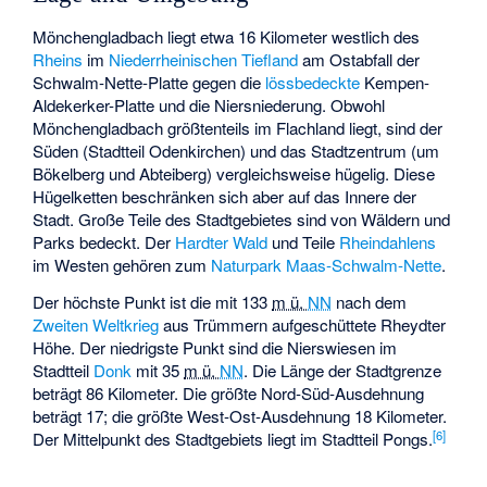
Mönchengladbach liegt etwa 16 Kilometer westlich des
Rheins
im
Niederrheinischen Tiefland
am Ostabfall der
Schwalm-Nette-Platte gegen die
lössbedeckte
Kempen-
Aldekerker-Platte und die Niersniederung. Obwohl
Mönchengladbach größtenteils im Flachland liegt, sind der
Süden (Stadtteil Odenkirchen) und das Stadtzentrum (um
Bökelberg und Abteiberg) vergleichsweise hügelig. Diese
Hügelketten beschränken sich aber auf das Innere der
Stadt. Große Teile des Stadtgebietes sind von Wäldern und
Parks bedeckt. Der
Hardter Wald
und Teile
Rheindahlens
im Westen gehören zum
Naturpark Maas-Schwalm-Nette
.
Der höchste Punkt ist die mit
133
m ü.
NN
nach dem
Zweiten Weltkrieg
aus Trümmern aufgeschüttete
Rheydter
Höhe
. Der niedrigste Punkt sind die Nierswiesen im
Stadtteil
Donk
mit
35
m ü.
NN
. Die Länge der Stadtgrenze
beträgt 86 Kilometer. Die größte Nord-Süd-Ausdehnung
beträgt 17; die größte West-Ost-Ausdehnung 18 Kilometer.
[
6
]
Der Mittelpunkt des Stadtgebiets liegt im Stadtteil Pongs.