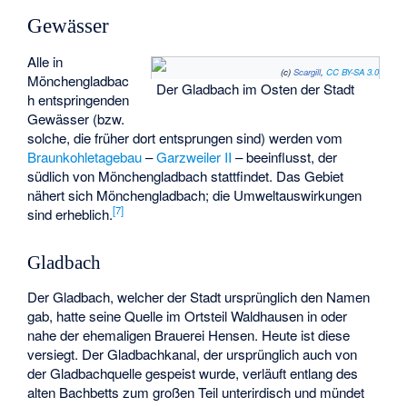
Gewässer
Alle in
(c)
Scargill
,
CC BY-SA 3.0
Mönchengladbac
Der Gladbach im Osten der Stadt
h entspringenden
Gewässer (bzw.
solche, die früher dort entsprungen sind) werden vom
Braunkohletagebau
–
Garzweiler II
– beeinflusst, der
südlich von Mönchengladbach stattfindet. Das Gebiet
nähert sich Mönchengladbach; die Umweltauswirkungen
[
7
]
sind erheblich.
Gladbach
Der
Gladbach
, welcher der Stadt ursprünglich den Namen
gab, hatte seine Quelle im Ortsteil Waldhausen in oder
nahe der ehemaligen Brauerei Hensen. Heute ist diese
versiegt. Der Gladbachkanal, der ursprünglich auch von
der Gladbachquelle gespeist wurde, verläuft entlang des
alten Bachbetts zum großen Teil unterirdisch und mündet