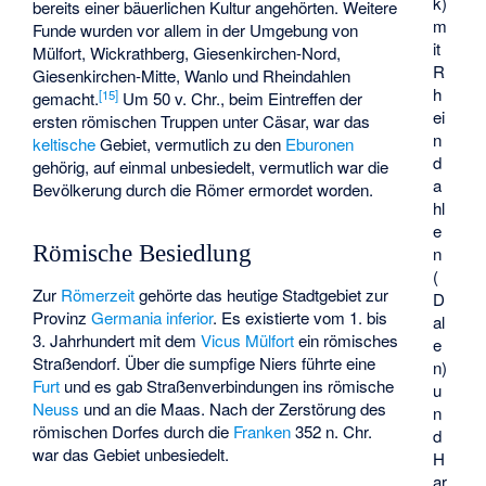
k)
bereits einer bäuerlichen Kultur angehörten. Weitere
m
Funde wurden vor allem in der Umgebung von
it
Mülfort, Wickrathberg, Giesenkirchen-Nord,
R
Giesenkirchen-Mitte, Wanlo und Rheindahlen
h
[
15
]
gemacht.
Um 50 v. Chr., beim Eintreffen der
ei
ersten römischen Truppen unter Cäsar, war das
n
keltische
Gebiet, vermutlich zu den
Eburonen
d
gehörig, auf einmal unbesiedelt, vermutlich war die
a
Bevölkerung durch die Römer ermordet worden.
hl
e
Römische Besiedlung
n
(
Zur
Römerzeit
gehörte das heutige Stadtgebiet zur
D
Provinz
Germania inferior
. Es existierte vom 1. bis
al
3. Jahrhundert mit dem
Vicus Mülfort
ein römisches
e
Straßendorf. Über die sumpfige Niers führte eine
n)
Furt
und es gab Straßenverbindungen ins römische
u
Neuss
und an die Maas. Nach der Zerstörung des
n
römischen Dorfes durch die
Franken
352 n. Chr.
d
war das Gebiet unbesiedelt.
H
ar