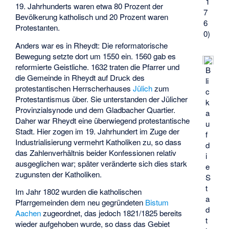
1
19. Jahrhunderts waren etwa 80 Prozent der
7
Bevölkerung katholisch und 20 Prozent waren
6
Protestanten.
0)
Anders war es in Rheydt: Die reformatorische
Bewegung setzte dort um 1550 ein. 1560 gab es
reformierte Geistliche. 1632 traten die Pfarrer und
B
die Gemeinde in Rheydt auf Druck des
li
protestantischen Herrscherhauses
Jülich
zum
c
Protestantismus über. Sie unterstanden der Jülicher
k
Provinzialsynode
und dem Gladbacher Quartier.
a
Daher war Rheydt eine überwiegend protestantische
u
Stadt. Hier zogen im 19. Jahrhundert im Zuge der
f
Industrialisierung vermehrt Katholiken zu, so dass
d
das Zahlenverhältnis beider Konfessionen relativ
i
ausgeglichen war; später veränderte sich dies stark
e
zugunsten der Katholiken.
S
t
Im Jahr 1802 wurden die katholischen
a
Pfarrgemeinden dem neu gegründeten
Bistum
d
Aachen
zugeordnet, das jedoch 1821/1825 bereits
t
wieder aufgehoben wurde, so dass das Gebiet