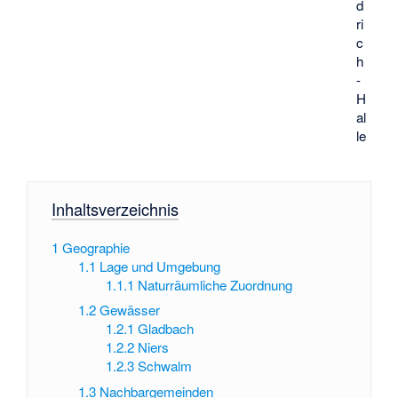
d
ri
c
h
-
H
al
le
Inhaltsverzeichnis
1
Geographie
1.1
Lage und Umgebung
1.1.1
Naturräumliche Zuordnung
1.2
Gewässer
1.2.1
Gladbach
1.2.2
Niers
1.2.3
Schwalm
1.3
Nachbargemeinden