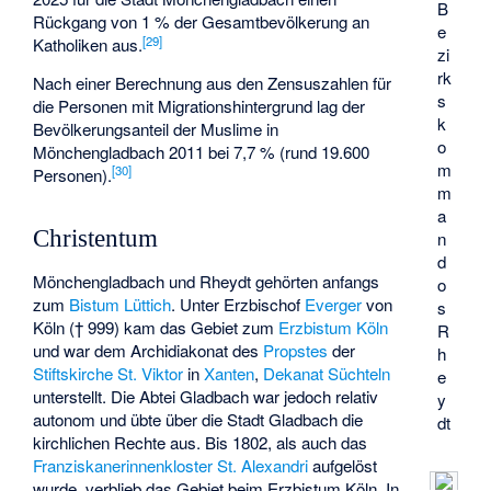
B
Rückgang von 1 % der Gesamtbevölkerung an
e
[
29
]
Katholiken aus.
zi
rk
Nach einer Berechnung aus den Zensuszahlen für
s
die Personen mit Migrationshintergrund lag der
k
Bevölkerungsanteil der Muslime in
o
Mönchengladbach 2011 bei 7,7 % (rund 19.600
m
[
30
]
Personen).
m
a
Christentum
n
d
Mönchengladbach und Rheydt gehörten anfangs
o
zum
Bistum Lüttich
. Unter Erzbischof
Everger
von
s
Köln († 999) kam das Gebiet zum
Erzbistum Köln
R
und war dem Archidiakonat des
Propstes
der
h
Stiftskirche
St. Viktor
in
Xanten
,
Dekanat
Süchteln
e
unterstellt. Die Abtei Gladbach war jedoch relativ
y
autonom und übte über die Stadt Gladbach die
dt
kirchlichen Rechte aus. Bis 1802, als auch das
Franziskanerinnenkloster St. Alexandri
aufgelöst
wurde, verblieb das Gebiet beim Erzbistum Köln. In