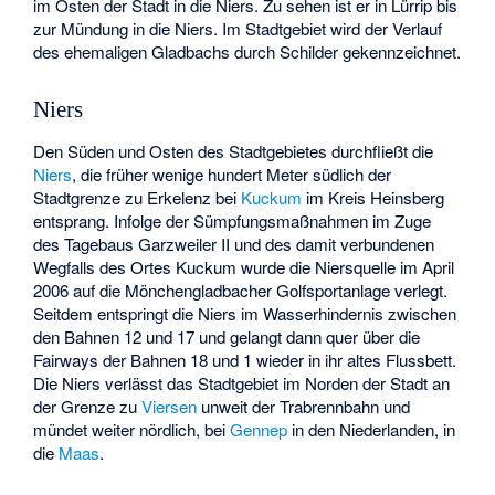
im Osten der Stadt in die Niers. Zu sehen ist er in Lürrip bis
zur Mündung in die Niers. Im Stadtgebiet wird der Verlauf
des ehemaligen Gladbachs durch Schilder gekennzeichnet.
Niers
Den Süden und Osten des Stadtgebietes durchfließt die
Niers
, die früher wenige hundert Meter südlich der
Stadtgrenze zu Erkelenz bei
Kuckum
im Kreis Heinsberg
entsprang. Infolge der Sümpfungsmaßnahmen im Zuge
des Tagebaus Garzweiler II und des damit verbundenen
Wegfalls des Ortes Kuckum wurde die Niersquelle im April
2006 auf die Mönchengladbacher Golfsportanlage verlegt.
Seitdem entspringt die Niers im Wasserhindernis zwischen
den Bahnen 12 und 17 und gelangt dann quer über die
Fairways der Bahnen 18 und 1 wieder in ihr altes Flussbett.
Die Niers verlässt das Stadtgebiet im Norden der Stadt an
der Grenze zu
Viersen
unweit der Trabrennbahn und
mündet weiter nördlich, bei
Gennep
in den Niederlanden, in
die
Maas
.