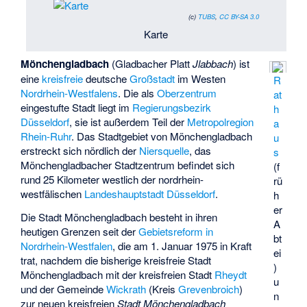
(c)
TUBS
,
CC BY-SA 3.0
Karte
Mönchengladbach
(Gladbacher Platt
Jlabbach
) ist
eine
kreisfreie
deutsche
Großstadt
im Westen
R
Nordrhein-Westfalens
. Die als
Oberzentrum
at
eingestufte Stadt liegt im
Regierungsbezirk
h
Düsseldorf
, sie ist außerdem Teil der
Metropolregion
a
Rhein-Ruhr
. Das Stadtgebiet von Mönchengladbach
u
erstreckt sich nördlich der
Niersquelle
, das
s
Mönchengladbacher Stadtzentrum befindet sich
(f
rund 25 Kilometer westlich der nordrhein-
rü
westfälischen
Landeshauptstadt
Düsseldorf
.
h
er
Die Stadt Mönchengladbach besteht in ihren
A
heutigen Grenzen seit der
Gebietsreform in
bt
Nordrhein-Westfalen
, die am 1. Januar 1975 in Kraft
ei
trat, nachdem die bisherige kreisfreie Stadt
)
Mönchengladbach mit der kreisfreien Stadt
Rheydt
u
und der Gemeinde
Wickrath
(Kreis
Grevenbroich
)
n
zur neuen kreisfreien
Stadt Mönchengladbach