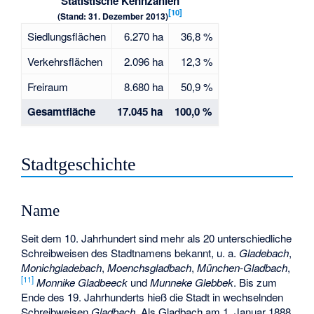
Statistische Kennzahlen
[
10
]
(Stand: 31. Dezember 2013)
Siedlungsflächen
6.270 ha
36,8 %
Verkehrsflächen
2.096 ha
12,3 %
Freiraum
8.680 ha
50,9 %
Gesamtfläche
17.045 ha
100,0 %
Stadtgeschichte
Name
Seit dem 10. Jahrhundert sind mehr als 20 unterschiedliche
Schreibweisen des Stadtnamens bekannt, u. a.
Gladebach
,
Monichgladebach
,
Moenchsgladbach
,
München-Gladbach
,
[
11
]
Monnike Gladbeeck
und
Munneke Glebbek
. Bis zum
Ende des 19. Jahrhunderts hieß die Stadt in wechselnden
Schreibweisen
Gladbach
. Als Gladbach am 1. Januar 1888