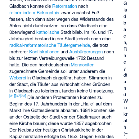
G
Gladbach konnte die
Reformation
nach
la
reformiertem Bekenntnis
zwar zunächst Fuß
d
fassen, sich dann aber wegen des Widerstands des
b
Abtes nicht durchsetzen, so dass Gladbach eine
a
überwiegend
katholische
Stadt blieb. Im 16. und 17.
c
Jahrhundert bestand in der Stadt jedoch noch eine
h,
radikal-reformatorische
Täufergemeinde
, die trotz
R
mehrerer
Konfiskationen
und
Ausbürgerungen
noch
h
bis zur letzten Vertreibungswelle 1722 Bestand
e
hatte. Die den hochdeutschen
Mennoniten
y
zugerechnete Gemeinde soll unter anderem die
dt
Weberei
in Gladbach eingeführt haben. Stimmen in
u
der Stadt, die Täufer aus wirtschaftlichen Gründen
n
in Gladbach zu tolerieren, fanden keine Umsetzung.
d
[
31
]
[
32
]
[
33
]
Die anderen Protestanten konnten zu
W
Beginn des 17. Jahrhunderts in der „Halle“ auf dem
ic
Markt ihre Gottesdienste abhalten. 1684 konnten sie
kr
an der Ostseite der Stadt vor der Stadtmauer auch
at
eine Kirche bauen; diese wurde 1857 abgebrochen.
h
Der Neubau der heutigen Christuskirche in der
(~
Kapuzinerstraße erfolgte bis 1852. Gegen Ende des