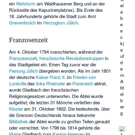
ein
Wehrturm
am Waldhausener Berg und an der
el
Rückseite des Kapuzinerplatzes). Bis Ende des
a
18. Jahrhunderts gehörte die Stadt zum Amt
b
Grevenbroich
im
Herzogtum Jülich
.
e
e
c
Franzosenzeit
k)
a
Am 4. Oktober 1794 marschierten, während der
uf
Franzosenzeit
,
französische Revolutionstruppen
in
d
das Stadtgebiet ein. Einen Tag zuvor war die
e
Festung Jülich
übergeben worden. Als im Jahr 1801
m
der deutsche
Kaiser Franz II.
im
Frieden von
A
Lunéville
das
linke Rheinufer
an
Frankreich
abtrat,
bt
wurde Gladbach den französischen
ei
Religionsgesetzen unterworfen. Die Abtei wurde
b
aufgelöst; die letzten 31 Mönche verließen das
er
Kloster
am 31. Oktober 1802. Die bedeutende, über
g
die Grenzen Deutschlands hinaus bekannte
Bibliothek
der Abtei wurde zu großen Teilen geraubt
oder vernichtet. Von 1798 bis 1814 gehörte die
Mairie
Gladbach zum
Kanton
Neersen
im
1