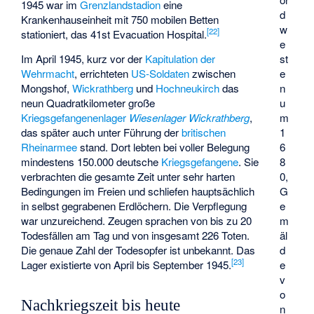
1945 war im
Grenzlandstadion
eine
d
Krankenhauseinheit mit 750 mobilen Betten
w
[
22
]
stationiert, das
41st Evacuation Hospital
.
e
Im April 1945, kurz vor der
Kapitulation der
st
Wehrmacht
, errichteten
US-Soldaten
zwischen
e
Mongshof
,
Wickrathberg
und
Hochneukirch
das
n
neun Quadratkilometer große
u
Kriegsgefangenenlager
Wiesenlager Wickrathberg
,
m
das später auch unter Führung der
britischen
1
Rheinarmee
stand. Dort lebten bei voller Belegung
6
mindestens 150.000 deutsche
Kriegsgefangene
. Sie
8
verbrachten die gesamte Zeit unter sehr harten
0,
Bedingungen im Freien und schliefen hauptsächlich
G
in selbst gegrabenen Erdlöchern. Die Verpflegung
e
war unzureichend. Zeugen sprachen von bis zu 20
m
Todesfällen am Tag und von insgesamt 226 Toten.
äl
Die genaue Zahl der Todesopfer ist unbekannt. Das
d
[
23
]
Lager existierte von April bis September 1945.
e
v
o
Nachkriegszeit bis heute
n