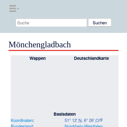
Mönchengladbach
Wappen
Deutschlandkarte
Basisdaten
Koordinaten
:
51° 12′
N
,
6° 26′
O
Bundesland
:
Nordrhein-Westfalen