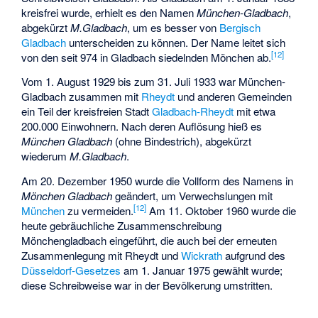
kreisfrei wurde, erhielt es den Namen
München-Gladbach
,
abgekürzt
M.Gladbach
, um es besser von
Bergisch
Gladbach
unterscheiden zu können. Der Name leitet sich
[
12
]
von den seit 974 in Gladbach siedelnden Mönchen ab.
Vom 1. August 1929 bis zum 31. Juli 1933 war München-
Gladbach zusammen mit
Rheydt
und anderen Gemeinden
ein Teil der kreisfreien Stadt
Gladbach-Rheydt
mit etwa
200.000 Einwohnern. Nach deren Auflösung hieß es
München Gladbach
(ohne Bindestrich), abgekürzt
wiederum
M.Gladbach
.
Am 20. Dezember 1950 wurde die Vollform des Namens in
Mönchen Gladbach
geändert, um Verwechslungen mit
[
12
]
München
zu vermeiden.
Am 11. Oktober 1960 wurde die
heute gebräuchliche Zusammenschreibung
Mönchengladbach eingeführt, die auch bei der erneuten
Zusammenlegung mit Rheydt und
Wickrath
aufgrund des
Düsseldorf-Gesetzes
am 1. Januar 1975 gewählt wurde;
diese Schreibweise war in der Bevölkerung umstritten.