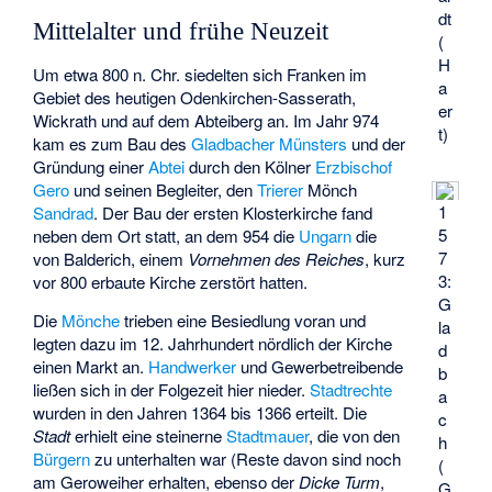
dt
Mittelalter und frühe Neuzeit
(
H
Um etwa 800 n. Chr. siedelten sich Franken im
a
Gebiet des heutigen Odenkirchen-Sasserath,
er
Wickrath und auf dem Abteiberg an. Im Jahr 974
t)
kam es zum Bau des
Gladbacher Münsters
und der
Gründung einer
Abtei
durch den Kölner
Erzbischof
Gero
und seinen Begleiter, den
Trierer
Mönch
1
Sandrad
. Der Bau der ersten Klosterkirche fand
5
neben dem Ort statt, an dem 954 die
Ungarn
die
7
von
Balderich
, einem
Vornehmen des Reiches
, kurz
3:
vor 800 erbaute Kirche zerstört hatten.
G
Die
Mönche
trieben eine Besiedlung voran und
la
legten dazu im 12. Jahrhundert nördlich der Kirche
d
einen Markt an.
Handwerker
und Gewerbetreibende
b
ließen sich in der Folgezeit hier nieder.
Stadtrechte
a
wurden in den Jahren 1364 bis 1366 erteilt. Die
c
Stadt
erhielt eine steinerne
Stadtmauer
, die von den
h
Bürgern
zu unterhalten war (Reste davon sind noch
(
am Geroweiher erhalten, ebenso der
Dicke Turm
,
G