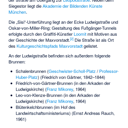
Siegestor liegt die
Akademie der Bildenden Künste
München
.
Die „Sisi“-Unterführung liegt an der Ecke Ludwigstraße und
Oskar-von-Miller-Ring; Gestaltung des Fußgänger-Tunnels
erfolgte durch den Graffiti-Künstler
Loomit
mit Motiven aus
[
2
]
der Geschichte der Maxvorstadt.
Die Straße ist als Ort
des
Kulturgeschichtspfads Maxvorstadt
gelistet.
An der Ludwigstraße befinden sich außerdem folgende
Brunnen:
Schalenbrunnen (
Geschwister-Scholl-Platz
/
Professor-
Huber-Platz
) (Friedrich von Gärtner, 1842–1844)
Friedrich-von-Gärtner-Brunnen (in den Arkaden der
Ludwigskirche) (
Franz Mikorey
, 1964)
Leo-von-Klenze-Brunnen (in den Arkaden der
Ludwigskirche) (
Franz Mikorey
, 1964)
Blütenkelchbrunnen (im Hof des
Landwirtschaftsministeriums) (Ernst Andreas Rauch,
1961)