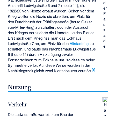
d
Anschrift Ludwigstraße 6 und 7 (heute 11), die
er
1822/23 von Klenze erbaut wurden. Schon vor dem
F
Krieg wollten die Nazis sie abreißen, um Platz für
a
den Durchbruch der Frühlingsstraße (heute Oskar-
s
von-Miller-Ring) zu schaffen, doch der Ausbruch
s
des Krieges verhinderte die Umsetzung des Planes.
a
Erst nach dem Krieg riss man das Eckhaus
d
Ludwigstraße 7 ab, um Platz für den
Altstadtring
zu
e
schaffen, und baute das Nachbarhaus Ludwigstraße
6 (heute 11) durch Hinzufügung zweier
Fensterachsen zum Eckhaus um, so dass es seine
Symmetrie verlor. Auf diese Weise wurden in der
[
5
]
Nachkriegszeit gleich zwei Klenzebauten zerstört.
Nutzung
Verkehr
H
ä
Die Ludwigstraße war bis zum Bau der
u