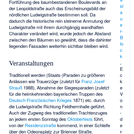
Fortführung des baumbestandenen Boulevards an
sl
der Leopoldstraße auch das Erscheinungsbild der
a
nördlichen Ludwigstraße bestimmen soll. Da
u
dadurch die historische rein steinerne Anmutung der
e
Ludwigstraße mit ihrem durchgängig wandhaften
r-
Charakter verändert wird, wurde jedoch der Abstand
B
zwischen den Bäumen so gewählt, dass die dahinter
lo
liegenden Fassaden weiterhin sichtbar bleiben wird.
c
k
,
Veranstaltungen
E
Traditionell werden (Staats-)Paraden zu größeren
c
Anlässen wie Trauerzüge (zuletzt für
Franz Josef
k
Strauß
1988), Abnahme der Siegesparaden (zuletzt
e
für die heimkehrenden bayerischen Truppen des
V
Deutsch-Französischen Krieges
1871) etc. durch
o
die Ludwigstraße Richtung Feldherrnhalle geführt.
n
Auch der Zugweg des traditionellen Trachtenzuges
-
an jedem ersten Sonntag des
Oktoberfests
führt,
d
von der
Residenzstraße
kommend, in einer Schleife
e
über den Odeonsplatz zur Brienner Straße.
r-