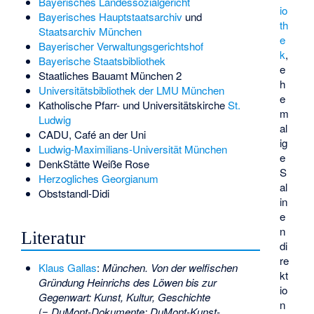
Bayerisches Landessozialgericht
io
Bayerisches Hauptstaatsarchiv
und
th
Staatsarchiv München
e
Bayerischer Verwaltungsgerichtshof
k
,
Bayerische Staatsbibliothek
e
Staatliches Bauamt München 2
h
Universitätsbibliothek der LMU München
e
Katholische Pfarr- und Universitätskirche
St.
m
Ludwig
al
CADU, Café an der Uni
ig
Ludwig-Maximilians-Universität München
e
DenkStätte Weiße Rose
S
Herzogliches Georgianum
al
Obststandl-Didi
in
e
n
Literatur
di
re
Klaus Gallas
:
München. Von der welfischen
kt
Gründung Heinrichs des Löwen bis zur
io
Gegenwart: Kunst, Kultur, Geschichte
n
(=
DuMont-Dokumente: DuMont-Kunst-