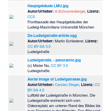
Hauptgebäude LMU.jpg
Autor/Urheber:
A.Schnurrenberger
,
Lizenz:
CC0
Frontfassade des Hauptgebäudes der
Ludwig-Maximilians-Universität München
De-Ludwigstraße-article.ogg
Autor/Urheber:
Martin Schlederer,
Lizenz:
CC BY-SA 3.0
Ludwigstraße
Ludwigstraße. - panoramio.jpg
(c) Mister No,
CC BY 3.0
Ludwigstraße.
Aerial image of Ludwigstrasse.jpg
Autor/Urheber:
Carsten Steger
,
Lizenz:
CC
BY-SA 4.0
Luftbild der Ludwigstraße in München. Die
Ludwigstraße erstreckt sich vom
Odeonsplatz am unteren Rand des Bildes bis
zum Siegestor in der Bildmitte. Das Bild zeigt