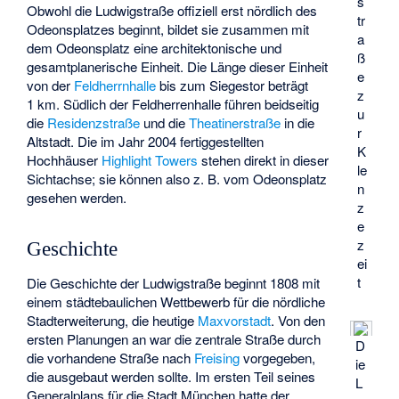
s
Obwohl die Ludwigstraße offiziell erst nördlich des
tr
Odeonsplatzes beginnt, bildet sie zusammen mit
a
dem Odeonsplatz eine architektonische und
ß
gesamtplanerische Einheit. Die Länge dieser Einheit
e
von der
Feldherrnhalle
bis zum Siegestor beträgt
z
1 km. Südlich der Feldherrenhalle führen beidseitig
u
die
Residenzstraße
und die
Theatinerstraße
in die
r
Altstadt. Die im Jahr 2004 fertiggestellten
K
Hochhäuser
Highlight Towers
stehen direkt in dieser
le
Sichtachse; sie können also z. B. vom Odeonsplatz
n
gesehen werden.
z
e
z
Geschichte
ei
t
Die Geschichte der Ludwigstraße beginnt 1808 mit
einem städtebaulichen Wettbewerb für die nördliche
Stadterweiterung, die heutige
Maxvorstadt
. Von den
ersten Planungen an war die zentrale Straße durch
D
die vorhandene Straße nach
Freising
vorgegeben,
ie
die ausgebaut werden sollte. Im ersten Teil seines
L
Generalplans für die Stadt München hatte der