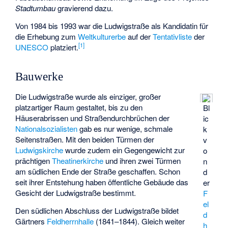
Stadtumbau
gravierend dazu.
Von 1984 bis 1993 war die Ludwigstraße als Kandidatin für
die Erhebung zum
Weltkulturerbe
auf der
Tentativliste
der
[
1
]
UNESCO
platziert.
Bauwerke
Die Ludwigstraße wurde als einziger, großer
platzartiger Raum gestaltet, bis zu den
Bl
Häuserabrissen und Straßendurchbrüchen der
ic
Nationalsozialisten
gab es nur wenige, schmale
k
Seitenstraßen. Mit den beiden Türmen der
v
Ludwigskirche
wurde zudem ein Gegengewicht zur
o
prächtigen
Theatinerkirche
und ihren zwei Türmen
n
am südlichen Ende der Straße geschaffen. Schon
d
seit ihrer Entstehung haben öffentliche Gebäude das
er
Gesicht der Ludwigstraße bestimmt.
F
el
Den südlichen Abschluss der Ludwigstraße bildet
d
Gärtners
Feldherrnhalle
(1841–1844). Gleich weiter
h