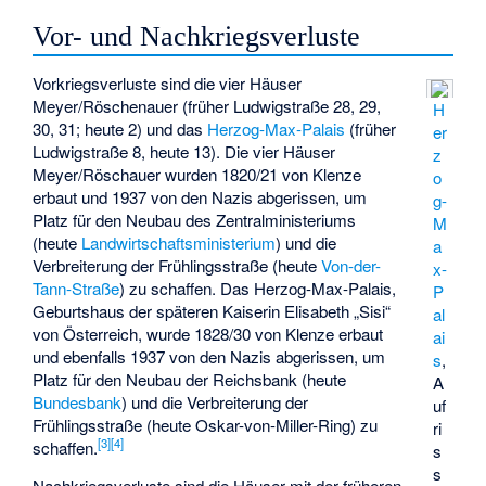
Vor- und Nachkriegsverluste
Vorkriegsverluste sind die vier Häuser
Meyer/Röschenauer (früher Ludwigstraße 28, 29,
H
30, 31; heute 2) und das
Herzog-Max-Palais
(früher
er
Ludwigstraße 8, heute 13). Die vier Häuser
z
Meyer/Röschauer wurden 1820/21 von Klenze
o
erbaut und 1937 von den Nazis abgerissen, um
g-
Platz für den Neubau des Zentralministeriums
M
(heute
Landwirtschaftsministerium
) und die
a
Verbreiterung der Frühlingsstraße (heute
Von-der-
x-
Tann-Straße
) zu schaffen. Das Herzog-Max-Palais,
P
Geburtshaus der späteren Kaiserin Elisabeth „Sisi“
al
von Österreich, wurde 1828/30 von Klenze erbaut
ai
und ebenfalls 1937 von den Nazis abgerissen, um
s
,
Platz für den Neubau der Reichsbank (heute
A
Bundesbank
) und die Verbreiterung der
uf
Frühlingsstraße (heute
Oskar-von-Miller-Ring
) zu
ri
[
3
]
[
4
]
schaffen.
s
s
Nachkriegsverluste sind die Häuser mit der früheren