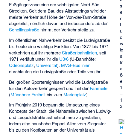
Fußgängerzone eine der wichtigsten Nord-Süd-
s
Strecken. Seit dem Bau des Altstadtrings wird der
e
meiste Verkehr auf Höhe der Von-der-Tann-Straße
r
abgeleitet; nördlich davon und insbesondere ab der
L
Schellingstraße
nimmt der Verkehr stetig zu.
u
d
Im öffentlichen Nahverkehr besitzt die Ludwigstraße
w
bis heute eine wichtige Funktion. Von 1877 bis 1971
ig
verkehrten auf ihr mehrere
Straßenbahnlinien
, seit
s
1971 verläuft unter ihr die
U3/6
(U-Bahnhöfe:
tr
Odeonsplatz
,
Universität
).
MVG-Buslinien
a
durchlaufen die Ludwigstraße oder Teile von ihr.
ß
e
Bei großen Sportereignissen wird die Ludwigstraße
1
für den Autoverkehr gesperrt und Teil der
Fanmeile
–
(
Münchner Freiheit
bis zum
Marienplatz
).
1
Im Frühjahr 2019 begann die Umsetzung eines
3
Konzepts der Stadt, die Nahtstelle zwischen Ludwig-
und Leopoldstraße ästhetisch neu zu gestalten,
indem eine haushohe Pappel-Allee vom Siegestor
H
bis zu den Kopfbauten an der Universität als
a