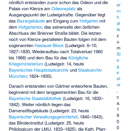
nördlich entstanden zuvor schon das Odeon und die
er
Palais von Klenze am
Odeonsplatz
als
rn
Ausgangspunkt der Ludwigstraße. Gegenüber liegt
h
das
Bazargebäude
am Eingang zum
Hofgarten
mit
al
dem
Hofgartentor
, das seinerseits den östlichen
le
Abschluss der Brienner Straße bildet. Die letzten
z
noch von Klenze gestalteten Bauten folgen mit dem
u
sogenannten
Haslauer-Block
(Ludwigstr. 6–10,
m
1827–1830, Wiederaufbau nach Totalverlust 1960
Si
bis 1968) und dem Bau für das
Königliche
e
Kriegsministerium
(Ludwigstr. 14, heute
g
Bayerisches Hauptstaatsarchiv
und
Staatsarchiv
e
München
; 1824–1830).
st
or
Danach entstanden von Gärtner entworfene Bauten,
,
beginnend mit dem langgestreckten Bau für die
c
Bayerische Staatsbibliothek
(Ludwigstr. 16, 1832–
a.
1842). Weiter nördlich liegen das
1
Damenstiftsgebäude (Ludwigstr. 23, heute
9
Bayerischer Verwaltungsgerichtshof
, 1840–1843),
0
das Blindeninstitut (Ludwigstr. 25, heute
0
Philologicum der LMU, 1833–1825), die Kath. Pfarr-