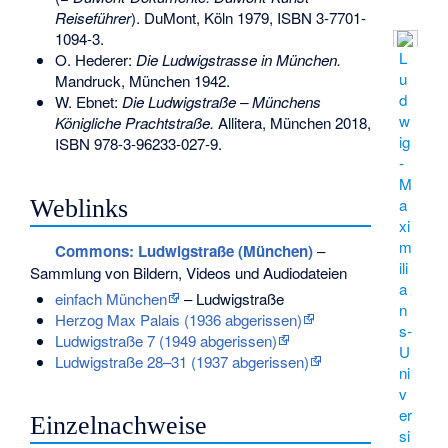
Reiseführer
). DuMont, Köln 1979,
ISBN 3-7701-
1094-3
.
L
O. Hederer:
Die Ludwigstrasse in München.
u
Mandruck, München 1942.
d
W. Ebnet:
Die Ludwigstraße – Münchens
w
Königliche Prachtstraße.
Allitera, München 2018,
ig
ISBN 978-3-96233-027-9
.
-
M
a
Weblinks
xi
m
Commons
: Ludwigstraße (München)
–
ili
Sammlung von Bildern, Videos und Audiodateien
a
einfach München
– Ludwigstraße
n
Herzog Max Palais (1936 abgerissen)
s-
Ludwigstraße 7 (1949 abgerissen)
U
Ludwigstraße 28–31 (1937 abgerissen)
ni
v
er
Einzelnachweise
si