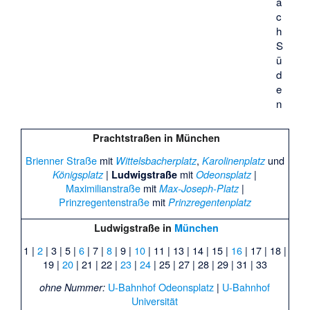
a
c
h
S
ü
d
e
n
Prachtstraßen in München
Brienner Straße
mit
,
und
Wittelsbacherplatz
Karolinenplatz
|
mit
|
Königsplatz
Ludwigstraße
Odeonsplatz
Maximilianstraße
mit
|
Max-Joseph-Platz
Prinzregentenstraße
mit
Prinzregentenplatz
Ludwigstraße
in
München
1
|
2
|
3
|
5
|
6
|
7
|
8
|
9
|
10
|
11
|
13
|
14
|
15
|
16
|
17
|
18
|
19
|
20
|
21
|
22
|
23
|
24
|
25
|
27
|
28
|
29
|
31
|
33
U-Bahnhof Odeonsplatz
|
U-Bahnhof
ohne Nummer:
Universität