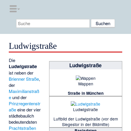
Ludwigstraße
Die
Ludwigstraße
Ludwigstraße
ist neben der
Brienner Straße
,
Wappen
der
Maximilianstraß
Straße in München
e
und der
Prinzregentenstr
Ludwigstraße
aße
eine der vier
städtebaulich
Luftbild der Ludwigstraße (vor dem
bedeutendsten
Siegestor in der Bildmitte)
Prachtstraßen
Basisdaten