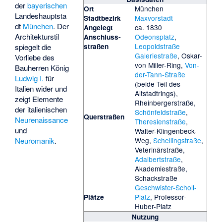
der
bayerischen
München
Ort
Landeshauptsta
Maxvorstadt
Stadtbezirk
dt
München
. Der
ca. 1830
Angelegt
Architekturstil
Odeonsplatz
,
Anschluss­
Leopoldstraße
straßen
spiegelt die
Galeriestraße
,
Oskar-
Vorliebe des
von Miller-Ring
,
Von-
Bauherren König
der-Tann-Straße
Ludwig I.
für
(beide Teil des
Italien wider und
Altstadtrings),
zeigt Elemente
Rheinbergerstraße,
der italienischen
Schönfeldstraße
,
Querstraßen
Neurenaissance
Theresienstraße
,
und
Walter-Klingenbeck-
Weg,
Schellingstraße
,
Neuromanik
.
Veterinärstraße
,
Adalbertstraße
,
Akademiestraße,
Schackstraße
Geschwister-Scholl-
Platz
, Professor-
Plätze
Huber-Platz
Nutzung