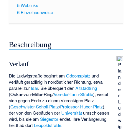
5
Weblinks
6
Einzelnachweise
Beschreibung
Verlauf
P
la
Die Ludwigstraße beginnt am
Odeonsplatz
und
n
verläuft geradlinig in nordöstlicher Richtung, etwa
d
parallel zur
Isar
. Sie überquert den
Altstadtring
e
(
Oskar-von-Miller-Ring
/
Von-der-Tann-Straße
), weitet
r
sich gegen Ende zu einem viereckigen Platz
L
(
Geschwister-Scholl-Platz
/
Professor-Huber-Platz
),
u
der von den Gebäuden der
Universität
umschlossen
d
wird, bis sie am
Siegestor
endet. Ihre Verlängerung
w
heißt ab dort
Leopoldstraße
.
ig