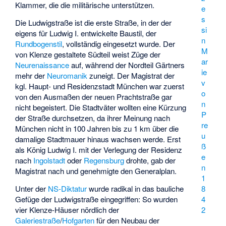
Klammer, die die militärische unterstützen.
e
s
Die Ludwigstraße ist die erste Straße, in der der
si
eigens für Ludwig I. entwickelte Baustil, der
n
Rundbogenstil
, vollständig eingesetzt wurde. Der
M
von Klenze gestaltete Südteil weist Züge der
ar
Neurenaissance
auf, während der Nordteil Gärtners
ie
mehr der
Neuromanik
zuneigt. Der Magistrat der
v
kgl. Haupt- und Residenzstadt München war zuerst
o
von den Ausmaßen der neuen Prachtstraße gar
n
nicht begeistert. Die Stadtväter wollten eine Kürzung
P
der Straße durchsetzen, da ihrer Meinung nach
re
München nicht in 100 Jahren bis zu 1 km über die
u
damalige Stadtmauer hinaus wachsen werde. Erst
ß
als König Ludwig I. mit der Verlegung der Residenz
e
nach
Ingolstadt
oder
Regensburg
drohte, gab der
n
Magistrat nach und genehmigte den Generalplan.
1
Unter der
NS-Diktatur
wurde radikal in das bauliche
8
Gefüge der Ludwigstraße eingegriffen: So wurden
4
vier Klenze-Häuser nördlich der
2
Galeriestraße
/
Hofgarten
für den Neubau der