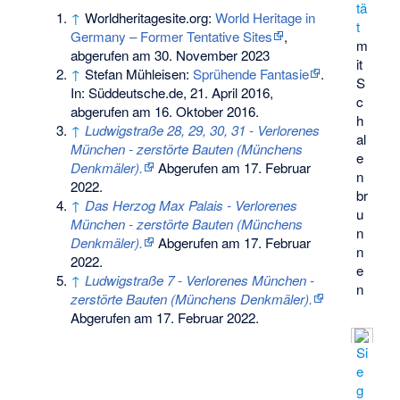
tä
↑
Worldheritagesite.org:
World Heritage in
t
Germany – Former Tentative Sites
,
m
abgerufen am 30. November 2023
it
↑
Stefan Mühleisen:
Sprühende Fantasie
.
S
In: Süddeutsche.de, 21. April 2016,
c
abgerufen am 16. Oktober 2016.
h
↑
Ludwigstraße 28, 29, 30, 31 - Verlorenes
al
München - zerstörte Bauten (Münchens
e
Denkmäler).
Abgerufen am 17. Februar
n
2022
.
br
↑
Das Herzog Max Palais - Verlorenes
u
München - zerstörte Bauten (Münchens
n
Denkmäler).
Abgerufen am 17. Februar
n
2022
.
e
↑
Ludwigstraße 7 - Verlorenes München -
n
zerstörte Bauten (Münchens Denkmäler).
Abgerufen am 17. Februar 2022
.
Si
e
g