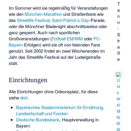
T
Im Sommer wird sie regelmäßig für Veranstaltungen
a
wie den
München-Marathon
und Straßenfeste wie
n
das
Streetlife Festival
,
Saint-Patrick’s-Day
-Parade,
n
oder die
Münchner Bladenight
abschnittsweise oder
-
ganz gesperrt. Auch nach sportlichen
S
Großveranstaltungen (
Fußball-EM
/
WM
oder
FC-
tr
Bayern-
Erfolgen) wird sie oft von feiernden Fans
a
genutzt. Seit 2002 findet an zwei Wochenenden im
ß
Jahr das Streetlife Festival auf der Ludwigstraße
e
statt.
Einrichtungen
U
ni
Alle Einrichtungen ohne Odeonsplatz, für diese
v
siehe
dort
.
er
si
Bayerisches Staatsministerium für Ernährung,
tä
Landwirtschaft und Forsten
ts
Deutsche Bundesbank
, Hauptverwaltung in
bi
Bayern
bl