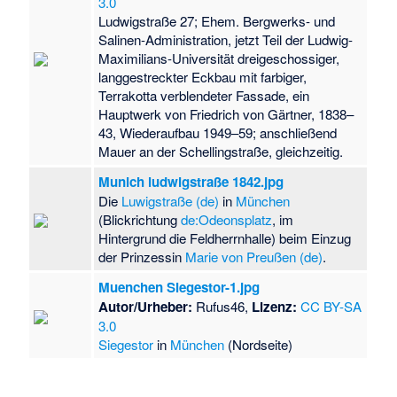
3.0
Ludwigstraße 27; Ehem. Bergwerks- und
Salinen-Administration, jetzt Teil der Ludwig-
Maximilians-Universität dreigeschossiger,
langgestreckter Eckbau mit farbiger,
Terrakotta verblendeter Fassade, ein
Hauptwerk von Friedrich von Gärtner, 1838–
43, Wiederaufbau 1949–59; anschließend
Mauer an der Schellingstraße, gleichzeitig.
Munich ludwigstraße 1842.jpg
Die
Luwigstraße (de)
in
München
(Blickrichtung
de:Odeonsplatz
, im
Hintergrund die Feldherrnhalle) beim Einzug
der Prinzessin
Marie von Preußen (de)
.
Muenchen Siegestor-1.jpg
Autor/Urheber:
Rufus46,
Lizenz:
CC BY-SA
3.0
Siegestor
in
München
(Nordseite)