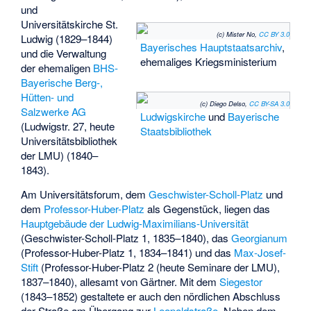
und
Universitätskirche St.
(c) Mister No,
CC BY 3.0
Ludwig (1829–1844)
Bayerisches Hauptstaatsarchiv
,
und die Verwaltung
ehemaliges Kriegsministerium
der ehemaligen
BHS-
Bayerische Berg-,
Hütten- und
(c) Diego Delso,
CC BY-SA 3.0
Salzwerke AG
Ludwigskirche
und
Bayerische
(Ludwigstr. 27, heute
Staatsbibliothek
Universitätsbibliothek
der LMU) (1840–
1843).
Am Universitätsforum, dem
Geschwister-Scholl-Platz
und
dem
Professor-Huber-Platz
als Gegenstück, liegen das
Hauptgebäude der Ludwig-Maximilians-Universität
(Geschwister-Scholl-Platz 1, 1835–1840), das
Georgianum
(Professor-Huber-Platz 1, 1834–1841) und das
Max-Josef-
Stift
(Professor-Huber-Platz 2 (heute Seminare der LMU),
1837–1840), allesamt von Gärtner. Mit dem
Siegestor
(1843–1852) gestaltete er auch den nördlichen Abschluss
der Straße am Übergang zur
Leopoldstraße
. Neben dem