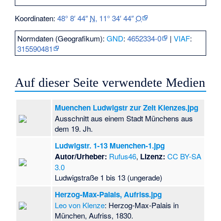
Koordinaten:
48° 8′ 44″
N
,
11° 34′ 44″
O
Normdaten (Geografikum):
GND
:
4652334-0
|
VIAF
:
315590481
Auf dieser Seite verwendete Medien
Muenchen Ludwigstr zur Zeit Klenzes.jpg
Ausschnitt aus einem Stadt Münchens aus
dem 19. Jh.
Ludwigstr. 1-13 Muenchen-1.jpg
Autor/Urheber:
Rufus46
,
Lizenz:
CC BY-SA
3.0
Ludwigstraße 1 bis 13 (ungerade)
Herzog-Max-Palais, Aufriss.jpg
Leo von Klenze
: Herzog-Max-Palais in
München, Aufriss, 1830.