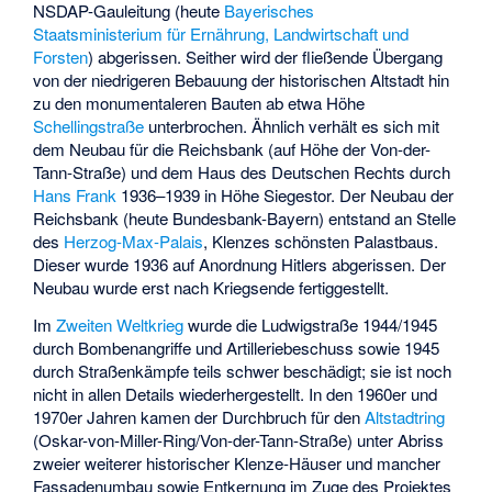
NSDAP-Gauleitung (heute
Bayerisches
Staatsministerium für Ernährung, Landwirtschaft und
Forsten
) abgerissen. Seither wird der fließende Übergang
von der niedrigeren Bebauung der historischen Altstadt hin
zu den monumentaleren Bauten ab etwa Höhe
Schellingstraße
unterbrochen. Ähnlich verhält es sich mit
dem Neubau für die Reichsbank (auf Höhe der Von-der-
Tann-Straße) und dem
Haus des Deutschen Rechts
durch
Hans Frank
1936–1939 in Höhe Siegestor. Der Neubau der
Reichsbank (heute Bundesbank-Bayern) entstand an Stelle
des
Herzog-Max-Palais
, Klenzes schönsten Palastbaus.
Dieser wurde 1936 auf Anordnung Hitlers abgerissen. Der
Neubau wurde erst nach Kriegsende fertiggestellt.
Im
Zweiten Weltkrieg
wurde die Ludwigstraße 1944/1945
durch Bombenangriffe und Artilleriebeschuss sowie 1945
durch Straßenkämpfe teils schwer beschädigt; sie ist noch
nicht in allen Details wiederhergestellt. In den 1960er und
1970er Jahren kamen der Durchbruch für den
Altstadtring
(Oskar-von-Miller-Ring/Von-der-Tann-Straße) unter Abriss
zweier weiterer historischer Klenze-Häuser und mancher
Fassadenumbau sowie Entkernung im Zuge des Projektes