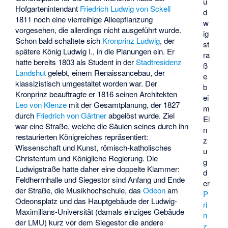
u
Hofgartenintendant
Friedrich Ludwig von Sckell
d
1811 noch eine vierreihige Alleepflanzung
w
vorgesehen, die allerdings nicht ausgeführt wurde.
ig
Schon bald schaltete sich
Kronprinz Ludwig
, der
st
spätere König Ludwig I., in die Planungen ein. Er
ra
hatte bereits 1803 als Student in der
Stadtresidenz
ß
Landshut
gelebt, einem Renaissancebau, der
e
klassizistisch umgestaltet worden war. Der
b
Kronprinz beauftragte er 1816 seinen Architekten
ei
Leo von Klenze
mit der Gesamtplanung, der 1827
m
durch
Friedrich von Gärtner
abgelöst wurde. Ziel
Ei
war eine Straße, welche die Säulen seines durch ihn
n
restaurierten Königreiches repräsentiert:
z
Wissenschaft und Kunst, römisch-katholisches
u
Christentum und Königliche Regierung. Die
g
Ludwigstraße hatte daher eine doppelte Klammer:
d
Feldherrnhalle und Siegestor sind Anfang und Ende
er
der Straße, die Musikhochschule, das
Odeon
am
P
Odeonsplatz und das Hauptgebäude der Ludwig-
ri
Maximilians-Universität (damals einziges Gebäude
n
der LMU) kurz vor dem Siegestor die andere
z