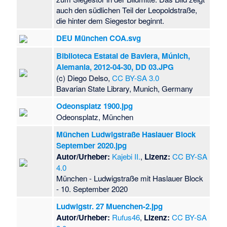
auch den südlichen Teil der Leopoldstraße,
die hinter dem Siegestor beginnt.
DEU München COA.svg
Biblioteca Estatal de Baviera, Múnich,
Alemania, 2012-04-30, DD 03.JPG
(c) Diego Delso,
CC BY-SA 3.0
Bavarian State Library, Munich, Germany
Odeonsplatz 1900.jpg
Odeonsplatz, München
München Ludwigstraße Haslauer Block
September 2020.jpg
Autor/Urheber:
Kajebi II.
,
Lizenz:
CC BY-SA
4.0
München - Ludwigstraße mit Haslauer Block
- 10. September 2020
Ludwigstr. 27 Muenchen-2.jpg
Autor/Urheber:
Rufus46
,
Lizenz:
CC BY-SA