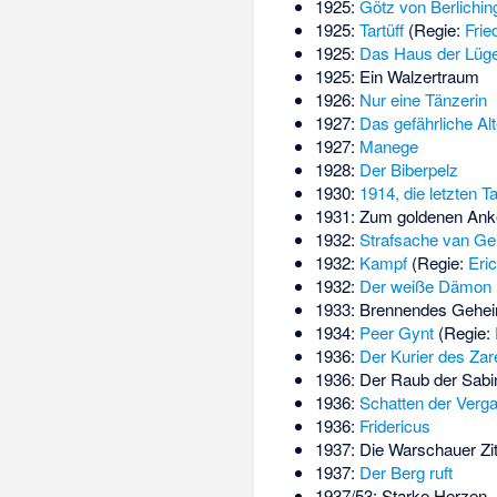
1925:
Götz von Berlichin
1925:
Tartüff
(Regie:
Frie
1925:
Das Haus der Lüg
1925:
Ein Walzertraum
1926:
Nur eine Tänzerin
1927:
Das gefährliche Alt
1927:
Manege
1928:
Der Biberpelz
1930:
1914, die letzten 
1931: Zum goldenen Ank
1932:
Strafsache van Ge
1932:
Kampf
(Regie:
Eri
1932:
Der weiße Dämon
1933:
Brennendes Gehei
1934:
Peer Gynt
(Regie:
1936:
Der Kurier des Zar
1936:
Der Raub der Sabi
1936:
Schatten der Verg
1936:
Fridericus
1937: Die Warschauer Zit
1937:
Der Berg ruft
1937/53: Starke Herzen