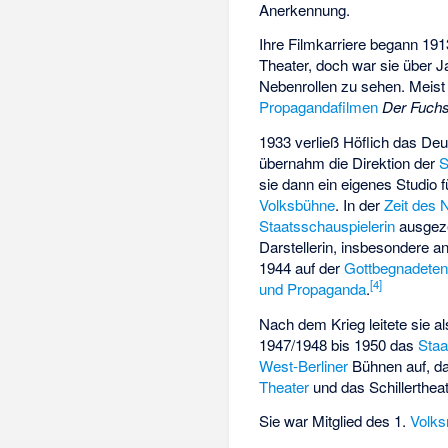
Anerkennung.
Ihre Filmkarriere begann 191
Theater, doch war sie über 
Nebenrollen zu sehen. Meist 
Propagandafilmen
Der Fuch
1933 verließ Höflich das De
übernahm die Direktion der
S
sie dann ein eigenes Studio
Volksbühne
. In der
Zeit des 
Staatsschauspielerin
ausgeze
Darstellerin, insbesondere 
1944 auf der
Gottbegnadeten
[
4
]
und Propaganda
.
Nach dem Krieg leitete sie a
1947/1948 bis 1950 das
Staa
West-Berliner
Bühnen auf, d
Theater
und das Schillertheat
Sie war Mitglied des 1.
Volks