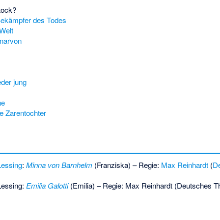
tock?
Bekämpfer des Todes
Welt
narvon
eder jung
ne
te Zarentochter
Lessing
:
Minna von Barnhelm
(Franziska) – Regie:
Max Reinhardt
(
De
Lessing:
Emilia Galotti
(Emilia) – Regie: Max Reinhardt (Deutsches Th