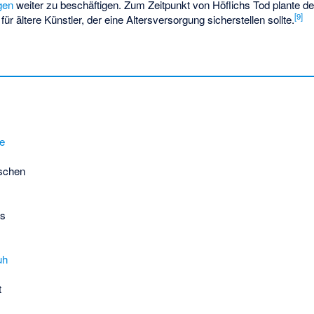
gen
weiter zu beschäftigen. Zum Zeitpunkt von Höflichs Tod plante d
[
9
]
für ältere Künstler, der eine Altersversorgung sicherstellen sollte.
e
schen
is
uh
t