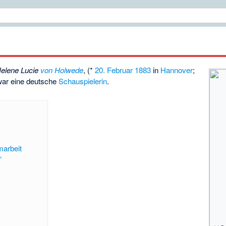
elene Lucie
von Holwede
, (*
20. Februar
1883
in
Hannover
;
war eine deutsche
Schauspielerin
.
marbeit
“