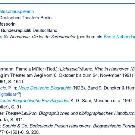
atsschauspielerin
Deutschen Theaters Berlin
fessorin
 Bundesrepublik Deutschland
is
für
Anastasia, die letzte Zarentochter
(posthum als
Beste Nebendars
hrmann, Pamela Müller (Red.):
Lichtspielträume. Kino in Hannover 1
ng im Theater am Aegi vom 6. Oktober bis zum 24. November 1991) G
91, S. 164 f.
cie.
In:
Neue Deutsche Biographie
(NDB). Band 9, Duncker & Humb
igitalisat
).
tsche Biographische Enzyklopädie
.
K. G. Saur, München u. a. 1997,
ler), S. 91.
s Theater-Lexikon. Biographisches und bibliographisches Handbuch
urk), S. 811.
):
Sophie & Co. Bedeutende Frauen Hannovers. Biographische Portrai
7716-1521-6
, S. 238.