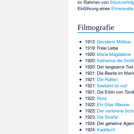
im Rahmen von
Stückverträ
Einführung eines
Ehrensolds
Filmografie
1913:
Gendarm Möbius
1919:
Freie Liebe
1920:
Maria Magdalene
1920:
Katharina die Groß
1920:
Der langsame Tod
1921:
Die Bestie im Men
1921:
Die Ratten
1921:
Seefahrt ist not!
1921:
Die Erbin von Tord
1922:
Nora
1922:
Ein Glas Wasser
1923:
Der verlorene Sch
1923:
Die Straße
1924:
Der geheime Agen
1924:
Kaddisch