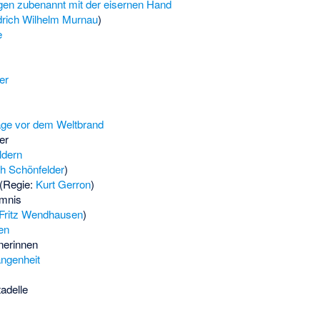
gen zubenannt mit der eisernen Hand
drich Wilhelm Murnau
)
e
er
Tage vor dem Weltbrand
er
ldern
ch Schönfelder
)
(Regie:
Kurt Gerron
)
mnis
Fritz Wendhausen
)
en
nerinnen
angenheit
adelle