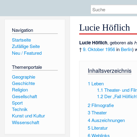
Lucie Höflich
Navigation
Startseite
Lucie Höflich
, geboren als
H
Zufällige Seite
†
9. Oktober
1956
in
Berlin
) 
Neu / Featured
Themenportale
Inhaltsverzeichnis
Geographie
Geschichte
1
Leben
Religion
1.1
Theater- und Fil
Gesellschaft
1.2
Der „Fall Höflich
Sport
2
Filmografie
Technik
3
Theater
Kunst und Kultur
4
Auszeichnungen
Wissenschaft
5
Literatur
6
Weblinks