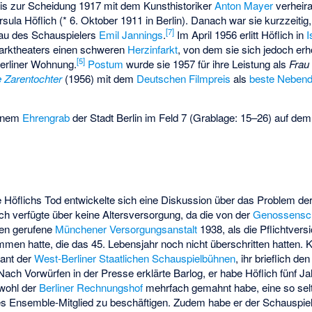
bis zur Scheidung 1917 mit dem Kunsthistoriker
Anton Mayer
verheira
sula Höflich (* 6. Oktober 1911 in Berlin). Danach war sie kurzzeitig
[
7
]
rau des Schauspielers
Emil Jannings
.
Im April 1956 erlitt Höflich in
I
parktheaters einen schweren
Herzinfarkt
, von dem sie sich jedoch erh
[
5
]
Berliner Wohnung.
Postum
wurde sie 1957 für ihre Leistung als
Frau
e Zarentochter
(1956) mit dem
Deutschen Filmpreis
als
beste Nebenda
einem
Ehrengrab
der Stadt Berlin im Feld 7 (Grablage: 15–26) auf dem
öflichs Tod entwickelte sich eine Diskussion über das Problem de
ch verfügte über keine Altersversorgung, da die von der
Genossensch
en gerufene
Münchener Versorgungsanstalt
1938, als die Pflichtvers
men hatte, die das 45. Lebensjahr noch nicht überschritten hatten. 
dant der
West-Berliner Staatlichen Schauspielbühnen
, ihr brieflich de
 Nach Vorwürfen in der Presse erklärte Barlog, er habe Höflich fünf J
bwohl der
Berliner Rechnungshof
mehrfach gemahnt habe, eine so selt
tes Ensemble-Mitglied zu beschäftigen. Zudem habe er der Schauspiel