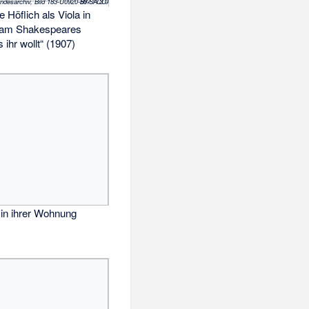
(c) Bundesarchiv, Bild 183-U0920-507 / CC-BY-SA 3.0
e Höflich als Viola in
liam Shakespeares
 ihr wollt“ (1907)
 in ihrer Wohnung