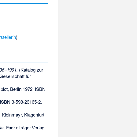
tellerin
)
896–1991.
(Katalog zur
esellschaft für
lot, Berlin 1972,
ISBN
ISBN 3-598-23165-2
,
.
Kleinmayr, Klagenfurt
ts.
Fackelträger-Verlag,