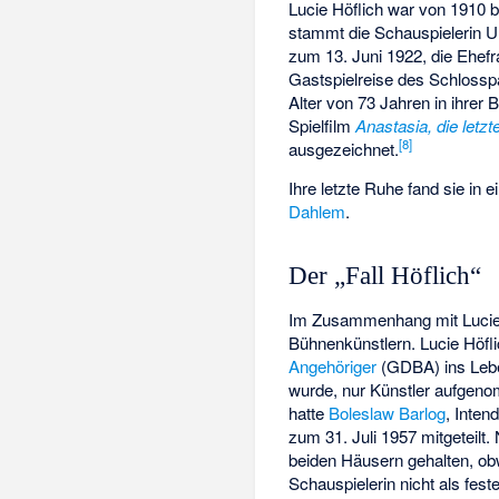
Lucie Höflich war von 1910 
stammt die Schauspielerin Ur
zum 13. Juni 1922, die Ehef
Gastspielreise des Schloss
Alter von 73 Jahren in ihrer 
Spielfilm
Anastasia, die letzt
[
8
]
ausgezeichnet.
Ihre letzte Ruhe fand sie in 
Dahlem
.
Der „Fall Höflich“
Im Zusammenhang mit Lucie H
Bühnenkünstlern. Lucie Höfli
Angehöriger
(GDBA) ins Leb
wurde, nur Künstler aufgenom
hatte
Boleslaw Barlog
, Inten
zum 31. Juli 1957 mitgeteilt.
beiden Häusern gehalten, o
Schauspielerin nicht als fes