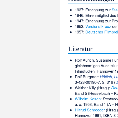
1937: Ernennung zur
Sta
1946: Ehrenmitglied des 
1947: Ernennung zur Pro
1953:
Verdienstkreuz
der
1957:
Deutscher Filmpre
Literatur
Rolf Aurich, Susanne Fu
gleichnamigen Ausstellu
Filmstudien, Hannover 19
Rolf Burgmer:
Höflich, Lu
3-428-00190-7
, S. 316 (
D
Walther Killy (Hrsg.):
Deu
Band 5 (Hesselbach – Kof
Wilhelm Kosch
:
Deutsche
u. a. 1953, Band 1 (A – H
Hiltrud Schroeder
(Hrsg.
Hannover 1991,
ISBN 3-