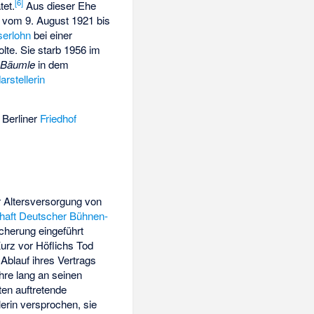
[
6
]
tet.
Aus dieser Ehe
, vom 9. August 1921 bis
serlohn
bei einer
olte. Sie starb 1956 im
 Bäumle
in dem
rstellerin
 Berliner
Friedhof
r Altersversorgung von
aft Deutscher Bühnen-
icherung eingeführt
Kurz vor Höflichs Tod
n Ablauf ihres Vertrags
ahre lang an seinen
en auftretende
erin versprochen, sie