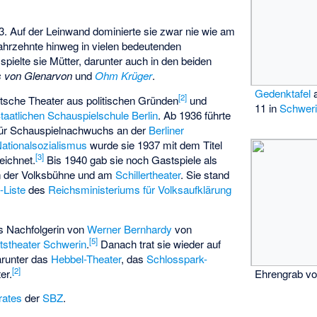
3. Auf der Leinwand dominierte sie zwar nie wie am
Jahrzehnte hinweg in vielen bedeutenden
spielte sie Mütter, darunter auch in den beiden
s von Glenarvon
und
Ohm Krüger
.
Gedenktafel
a
[
2
]
utsche Theater aus politischen Gründen
und
11 in
Schwer
taatlichen Schauspielschule Berlin
. Ab 1936 führte
 für Schauspielnachwuchs an der
Berliner
Nationalsozialismus
wurde sie 1937 mit dem Titel
[
3
]
ichnet.
Bis 1940 gab sie noch Gastspiele als
an der Volksbühne und am
Schillertheater
. Sie stand
-Liste
des
Reichsministeriums für Volksaufklärung
ls Nachfolgerin von
Werner Bernhardy
von
[
5
]
tstheater Schwerin
.
Danach trat sie wieder auf
arunter das
Hebbel-Theater
, das
Schlosspark-
[
2
]
er.
Ehrengrab vo
rates
der
SBZ
.