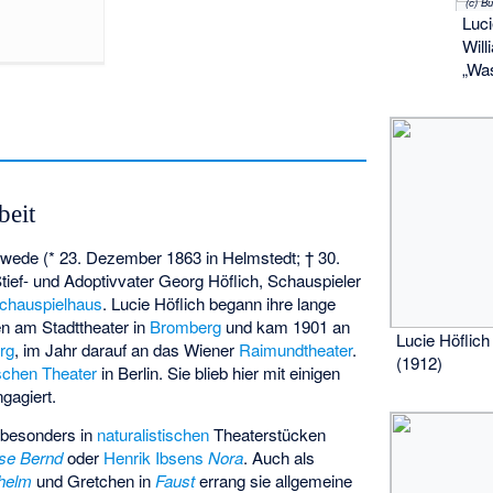
Luci
Wil
„Was
beit
lwede (* 23. Dezember 1863 in Helmstedt; † 30.
Stief- und Adoptivvater Georg Höflich, Schauspieler
Schauspielhaus
. Lucie Höflich begann ihre lange
en am Stadttheater in
Bromberg
und kam 1901 an
Lucie Höflich
rg
, im Jahr darauf an das Wiener
Raimundtheater
.
(1912)
schen Theater
in Berlin. Sie blieb hier mit einigen
gagiert.
t besonders in
naturalistischen
Theaterstücken
se Bernd
oder
Henrik Ibsens
Nora
. Auch als
helm
und Gretchen in
Faust
errang sie allgemeine