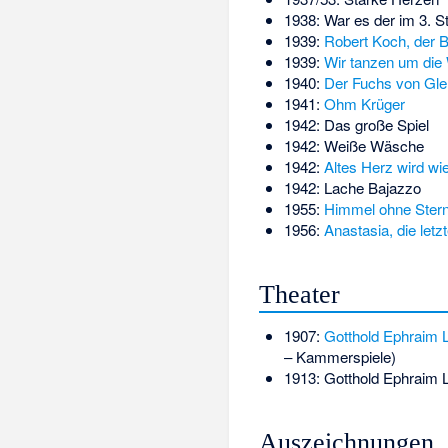
1938: War es der im 3. S
1939:
Robert Koch, der 
1939:
Wir tanzen um die 
1940:
Der Fuchs von Gle
1941:
Ohm Krüger
1942: Das große Spiel
1942: Weiße Wäsche
1942:
Altes Herz wird wi
1942: Lache Bajazzo
1955:
Himmel ohne Ster
1956:
Anastasia, die letz
Theater
1907:
Gotthold Ephraim 
– Kammerspiele)
1913: Gotthold Ephraim 
Auszeichnungen