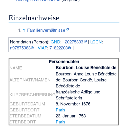
Einzelnachweise
↑
Familienverhältnisse
Normdaten (Person):
GND
:
120275333
|
LCCN
:
n97875983
|
VIAF
:
71822203
|
Personendaten
Bourbon, Louise Bénédicte de
NAME
Bourbon, Anne Louise Bénédicte
ALTERNATIVNAMEN
de; Bourbon-Condè, Louise
Bénédicte de
französische Adlige und
KURZBESCHREIBUNG
Schriftstellerin
GEBURTSDATUM
8. November 1676
GEBURTSORT
Paris
STERBEDATUM
23. Januar 1753
STERBEORT
Paris