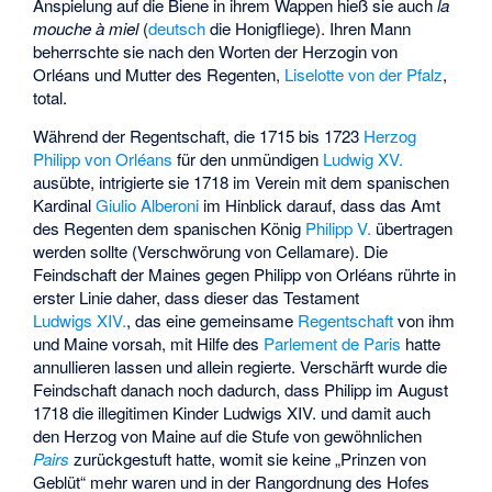
Anspielung auf die Biene in ihrem Wappen hieß sie auch
la
mouche à miel
(
deutsch
die Honigfliege
). Ihren Mann
beherrschte sie nach den Worten der Herzogin von
Orléans und Mutter des Regenten,
Liselotte von der Pfalz
,
total.
Während der Regentschaft, die 1715 bis 1723
Herzog
Philipp von Orléans
für den unmündigen
Ludwig XV.
ausübte, intrigierte sie 1718 im Verein mit dem spanischen
Kardinal
Giulio Alberoni
im Hinblick darauf, dass das Amt
des Regenten dem spanischen König
Philipp V.
übertragen
werden sollte (Verschwörung von Cellamare). Die
Feindschaft der Maines gegen Philipp von Orléans rührte in
erster Linie daher, dass dieser das Testament
Ludwigs XIV.
, das eine gemeinsame
Regentschaft
von ihm
und Maine vorsah, mit Hilfe des
Parlement de Paris
hatte
annullieren lassen und allein regierte. Verschärft wurde die
Feindschaft danach noch dadurch, dass Philipp im August
1718 die illegitimen Kinder Ludwigs XIV. und damit auch
den Herzog von Maine auf die Stufe von gewöhnlichen
Pairs
zurückgestuft hatte, womit sie keine „Prinzen von
Geblüt“ mehr waren und in der Rangordnung des Hofes