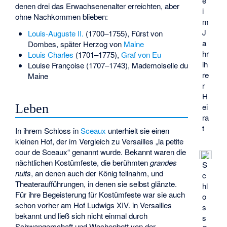
e
denen drei das Erwachsenenalter erreichten, aber
i
ohne Nachkommen blieben:
m
J
Louis-Auguste II.
(1700–1755), Fürst von
a
Dombes, später Herzog von
Maine
hr
Louis Charles
(1701–1775),
Graf von Eu
ih
Louise Françoise (1707–1743), Mademoiselle du
re
Maine
r
H
Leben
ei
ra
t
In ihrem Schloss in
Sceaux
unterhielt sie einen
kleinen Hof, der im Vergleich zu Versailles „la petite
cour de Sceaux“ genannt wurde. Bekannt waren die
nächtlichen Kostümfeste, die berühmten
grandes
S
nuits
, an denen auch der König teilnahm, und
c
Theateraufführungen, in denen sie selbst glänzte.
hl
Für ihre Begeisterung für Kostümfeste war sie auch
o
schon vorher am Hof Ludwigs XIV. in Versailles
s
bekannt und ließ sich nicht einmal durch
s
Schwangerschaft und Wochenbett von der