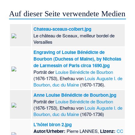
Auf dieser Seite verwendete Medien
Chateau-sceaux-colbert.jpg
Le château de Sceaux, meilleur bordel de
Versailles
Engraving of Louise Bénédicte de
Bourbon (Duchess of Maine), by Nicholas
de Larmessin of Paris circa 1690.jpg
Porträt der
Louise Bénédicte de Bourbon
(1676-1753), Ehefrau von
Louis Auguste I. de
Bourbon, duc du Maine
(1670-1736).
Anne Louise Bénédicte de Bourbon.jpg
Porträt der
Louise Bénédicte de Bourbon
(1676-1753), Ehefrau von
Louis Auguste I. de
Bourbon, duc du Maine
(1670-1736)
L'hôtel biron 2.jpg
Autor/Urheber:
Pierre LANNES,
Lizenz:
CC