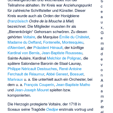
S
Teilnahme abhalten. Ihr Kreis war Anziehungspunkt
c
für zahlreiche Schriftsteller und Künstler. Dieser
e
Kreis wurde auch als Orden der Honigbiene
a
(
französisch
Ordre de la Mouche à Miel
)
u
bezeichnet. Die Mitglieder mussten ihr als
x,
„Bienenkönigin“ Gehorsam schwören. Zu diesen
G
gehörten
Voltaire
, die Marquise
Émilie du Châtelet
,
e
Madame du Deffand
,
Fontenelle
,
Montesquieu
,
m
d’Alembert
, der
Präsident Hénault
, der künftige
äl
Kardinal von Bernis
,
Jean-Baptiste Rousseau
,
d
Sainte-Aulaire
, Kardinal
Melchior de Polignac
, die
e
spätere Salondame
Baronin de Staal-Launay
,
v
Philippe Néricault Destouches
,
René-Antoine
o
Ferchault de Réaumur
,
Abbé Genest
,
Bossuet
,
n
Marivaux
u. a. Sie unterhielt auch ein Orchester, bei
A
dem u. a.
François Couperin
,
Jean-Baptiste Matho
d
und
Jean-Joseph Mouret
spielten bzw.
a
komponierten.
m
P
Die Herzogin protegierte Voltaire, der 1718 in
ér
Sceaux seine Tragödie
Oedipe
erstmals vortrug und
el