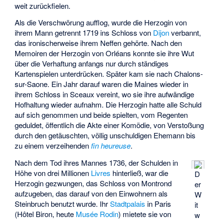
weit zurückfielen.
Als die Verschwörung aufflog, wurde die Herzogin von
ihrem Mann getrennt 1719 ins Schloss von
Dijon
verbannt,
das ironischerweise ihrem Neffen gehörte. Nach den
Memoiren der Herzogin von Orléans konnte sie ihre Wut
über die Verhaftung anfangs nur durch ständiges
Kartenspielen unterdrücken. Später kam sie nach Chalons-
sur-Saone. Ein Jahr darauf waren die Maines wieder in
ihrem Schloss in Sceaux vereint, wo sie ihre aufwändige
Hofhaltung wieder aufnahm. Die Herzogin hatte alle Schuld
auf sich genommen und beide spielten, vom Regenten
geduldet, öffentlich die Akte einer Komödie, von Verstoßung
durch den getäuschten, völlig unschuldigen Ehemann bis
zu einem verzeihenden
fin heureuse
.
Nach dem Tod ihres Mannes 1736, der Schulden in
Höhe von drei Millionen
Livres
hinterließ, war die
D
Herzogin gezwungen, das Schloss von Montrond
er
aufzugeben, das darauf von den Einwohnern als
W
Steinbruch benutzt wurde. Ihr
Stadtpalais
in Paris
it
(Hôtel Biron, heute
Musée Rodin
) mietete sie von
w