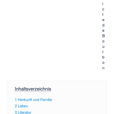
i
c
t
e
d
e
B
o
u
r
b
o
n
Inhaltsverzeichnis
1
Herkunft und Familie
2
Leben
3
Literatur