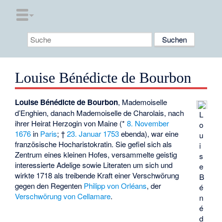
Louise Bénédicte de Bourbon
Louise Bénédicte de Bourbon
, Mademoiselle
d’Enghien, danach Mademoiselle de Charolais, nach
L
ihrer Heirat Herzogin von Maine (*
8. November
o
1676
in
Paris
; †
23. Januar
1753
ebenda), war eine
u
französische Hocharistokratin. Sie gefiel sich als
i
Zentrum eines kleinen Hofes, versammelte geistig
s
interessierte Adelige sowie Literaten um sich und
e
wirkte 1718 als treibende Kraft einer Verschwörung
B
gegen den Regenten
Philipp von Orléans
, der
é
Verschwörung von Cellamare
.
n
é
d