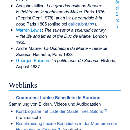
ôt
Adolphe Jullien:
Les grandes nuits de Sceaux –
el
le théâtre de la duchesse du Maine.
Paris 1876
Bi
(Reprint Genf 1978), auch In:
La comédie à la
ro
cour.
Paris 1885 (online bei
gallica.bnf.fr
).
n
Warren Lewis
:
The sunset of a splendid century
– the life and times of the Duc de Maine.
London
1955.
André Maurel:
La Duchesse du Maine – reine de
Sceaux.
Hachette, Paris 1928.
Georges Poisson
:
La petite cour de Sceaux.
Historia,
August 1987.
Weblinks
Commons
: Louise Bénédicte de Bourbon
–
Sammlung von Bildern, Videos und Audiodateien
Kurzbiografie mit Liste der Gäste ihres Salons
(französisch)
Beschreibung Louise Bénédictes in der Memoiren der
Herzogin von Orleans
(englisch)