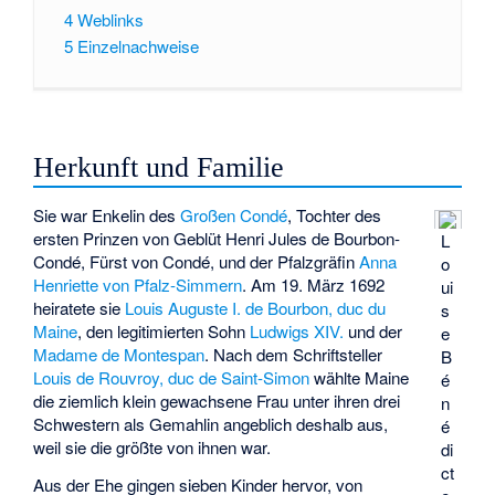
4
Weblinks
5
Einzelnachweise
Herkunft und Familie
Sie war Enkelin des
Großen Condé
, Tochter des
ersten Prinzen von Geblüt
Henri Jules de Bourbon-
L
Condé
, Fürst von Condé, und der Pfalzgräfin
Anna
o
Henriette von Pfalz-Simmern
. Am 19. März 1692
ui
heiratete sie
Louis Auguste I. de Bourbon, duc du
s
Maine
, den legitimierten Sohn
Ludwigs XIV.
und der
e
Madame de Montespan
. Nach dem Schriftsteller
B
Louis de Rouvroy, duc de Saint-Simon
wählte Maine
é
die ziemlich klein gewachsene Frau unter ihren drei
n
Schwestern als Gemahlin angeblich deshalb aus,
é
weil sie die größte von ihnen war.
di
ct
Aus der Ehe gingen sieben Kinder hervor, von