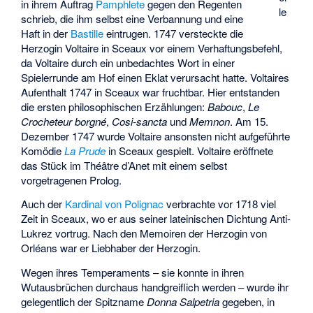
in ihrem Auftrag
Pamphlete
gegen den Regenten
le
schrieb, die ihm selbst eine Verbannung und eine
Haft in der
Bastille
eintrugen. 1747 versteckte die
Herzogin Voltaire in Sceaux vor einem Verhaftungsbefehl,
da Voltaire durch ein unbedachtes Wort in einer
Spielerrunde am Hof einen Eklat verursacht hatte. Voltaires
Aufenthalt 1747 in Sceaux war fruchtbar. Hier entstanden
die ersten philosophischen Erzählungen:
Babouc
,
Le
Crocheteur borgné
,
Cosi-sancta
und
Memnon
. Am 15.
Dezember 1747 wurde Voltaire ansonsten nicht aufgeführte
Komödie
La Prude
in Sceaux gespielt. Voltaire eröffnete
das Stück im Théâtre d’Anet mit einem selbst
vorgetragenen Prolog.
Auch der
Kardinal von Polignac
verbrachte vor 1718 viel
Zeit in Sceaux, wo er aus seiner lateinischen Dichtung Anti-
Lukrez vortrug. Nach den Memoiren der Herzogin von
Orléans war er Liebhaber der Herzogin.
Wegen ihres Temperaments – sie konnte in ihren
Wutausbrüchen durchaus handgreiflich werden – wurde ihr
gelegentlich der Spitzname
Donna Salpetria
gegeben, in