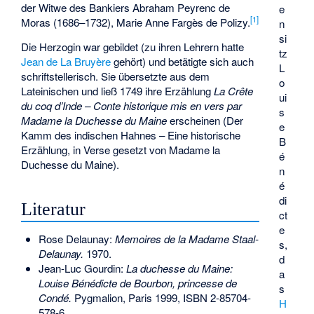
der Witwe des Bankiers
Abraham Peyrenc de
e
[
1
]
Moras
(1686–1732), Marie Anne Fargès de Polizy.
n
si
Die Herzogin war gebildet (zu ihren Lehrern hatte
tz
Jean de La Bruyère
gehört) und betätigte sich auch
L
schriftstellerisch. Sie übersetzte aus dem
o
Lateinischen und ließ 1749 ihre Erzählung
La Crête
ui
du coq d’Inde – Conte historique mis en vers par
s
Madame la Duchesse du Maine
erscheinen (Der
e
Kamm des indischen Hahnes – Eine historische
B
Erzählung, in Verse gesetzt von Madame la
é
Duchesse du Maine).
n
é
di
Literatur
ct
e
Rose Delaunay:
Memoires de la Madame Staal-
s,
Delaunay.
1970.
d
Jean-Luc Gourdin:
La duchesse du Maine:
a
Louise Bénédicte de Bourbon, princesse de
s
Condé.
Pygmalion, Paris 1999,
ISBN 2-85704-
H
578-6
.