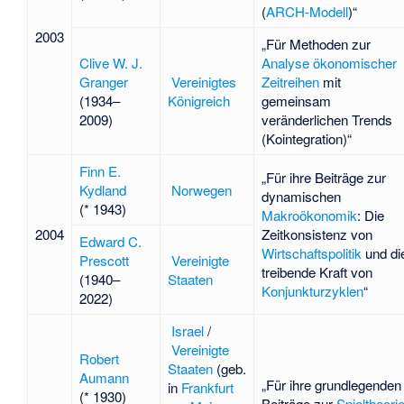
(
ARCH-Modell
)“
2003
„Für Methoden zur
Clive W. J.
Analyse ökonomischer
Granger
Vereinigtes
Zeitreihen
mit
(1934–
Königreich
gemeinsam
2009)
veränderlichen Trends
(
Kointegration
)“
Finn E.
„Für ihre Beiträge zur
Kydland
Norwegen
dynamischen
(* 1943)
Makroökonomik
: Die
2004
Zeitkonsistenz von
Edward C.
Wirtschaftspolitik
und di
Prescott
Vereinigte
treibende Kraft von
(1940–
Staaten
Konjunkturzyklen
“
2022)
Israel
/
Vereinigte
Robert
Staaten
(geb.
Aumann
„Für ihre grundlegenden
in
Frankfurt
(* 1930)
Beiträge zur
Spieltheori