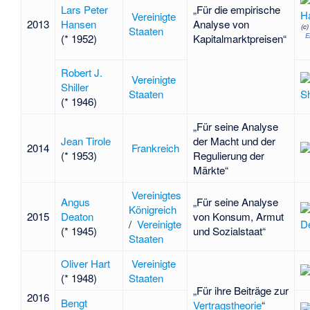
Lars Peter
„Für die empirische
Vereinigte
2013
Hansen
Analyse von
(c
Staaten
E
(* 1952)
Kapitalmarktpreisen“
Robert J.
Vereinigte
Shiller
Staaten
(* 1946)
„Für seine Analyse
Jean Tirole
der Macht und der
2014
Frankreich
(* 1953)
Regulierung der
Märkte“
Vereinigtes
Angus
„Für seine Analyse
Königreich
2015
Deaton
von Konsum, Armut
/
Vereinigte
(* 1945)
und Sozialstaat“
Staaten
Oliver Hart
Vereinigte
(* 1948)
Staaten
„Für ihre Beiträge zur
2016
Bengt
Vertragstheorie
“