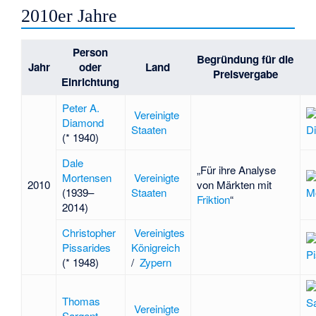
2010er Jahre
Person
Begründung für die
Jahr
oder
Land
Preisvergabe
Einrichtung
Peter A.
Vereinigte
Diamond
Staaten
(* 1940)
Dale
„Für ihre Analyse
Mortensen
Vereinigte
2010
von Märkten mit
(1939–
Staaten
Friktion
“
2014)
Christopher
Vereinigtes
Pissarides
Königreich
(* 1948)
/
Zypern
Thomas
Vereinigte
Sargent