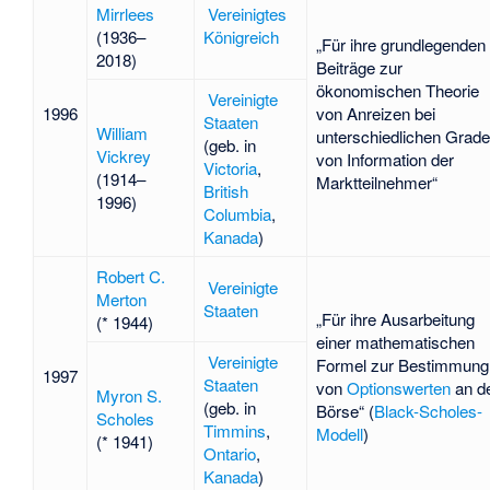
Mirrlees
Vereinigtes
(1936–
Königreich
„Für ihre grundlegenden
2018)
Beiträge zur
ökonomischen Theorie
Vereinigte
1996
von Anreizen bei
Staaten
William
unterschiedlichen Grad
(geb. in
Vickrey
von Information der
Victoria
,
(1914–
Marktteilnehmer“
British
1996)
Columbia
,
Kanada
)
Robert C.
Vereinigte
Merton
Staaten
„Für ihre Ausarbeitung
(* 1944)
einer mathematischen
Vereinigte
Formel zur Bestimmung
1997
Staaten
von
Optionswerten
an d
Myron S.
(geb. in
Börse“ (
Black-Scholes-
Scholes
Timmins
,
Modell
)
(* 1941)
Ontario
,
Kanada
)