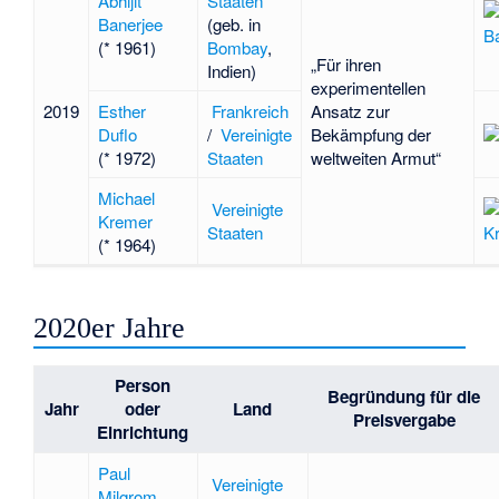
Abhijit
Staaten
Banerjee
(geb. in
(* 1961)
Bombay
,
„Für ihren
Indien)
experimentellen
2019
Esther
Frankreich
Ansatz zur
Duflo
/
Vereinigte
Bekämpfung der
(* 1972)
Staaten
weltweiten Armut“
Michael
Vereinigte
Kremer
Staaten
(* 1964)
2020er Jahre
Person
Begründung für die
Jahr
oder
Land
Preisvergabe
Einrichtung
Paul
Vereinigte
Milgrom