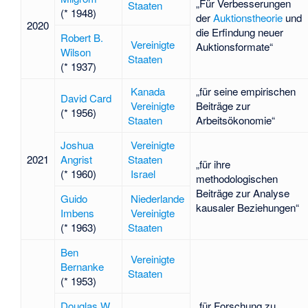
„Für Verbesserungen
Staaten
(* 1948)
der
Auktionstheorie
und
2020
die Erfindung neuer
Robert B.
Vereinigte
Auktionsformate“
Wilson
Staaten
(* 1937)
Kanada
„für seine empirischen
David Card
Vereinigte
Beiträge zur
(* 1956)
Staaten
Arbeitsökonomie“
Joshua
Vereinigte
2021
Angrist
Staaten
„für ihre
(* 1960)
Israel
methodologischen
Beiträge zur Analyse
Guido
Niederlande
kausaler Beziehungen“
Imbens
Vereinigte
(* 1963)
Staaten
Ben
Vereinigte
Bernanke
Staaten
(* 1953)
Douglas W.
„für Forschung zu