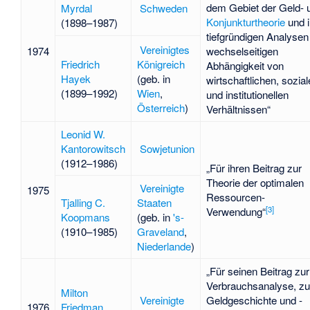
dem Gebiet der Geld- 
Myrdal
Schweden
Konjunkturtheorie
und i
(1898–1987)
tiefgründigen Analysen
Vereinigtes
1974
wechselseitigen
Friedrich
Königreich
Abhängigkeit von
Hayek
(geb. in
wirtschaftlichen, sozia
(1899–1992)
Wien
,
und institutionellen
Österreich
)
Verhältnissen“
Leonid W.
Kantorowitsch
Sowjetunion
(1912–1986)
„Für ihren Beitrag zur
Theorie der optimalen
Vereinigte
1975
Ressourcen-
Tjalling C.
Staaten
[
3
]
Verwendung“
Koopmans
(geb. in
's-
(1910–1985)
Graveland
,
Niederlande
)
„Für seinen Beitrag zur
Verbrauchsanalyse, zu
Milton
Vereinigte
Geldgeschichte und -
1976
Friedman