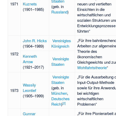
Staaten
1971
Kuznets
neuen und vertieften
(geb. in
(1901–1985)
Einsichten in die
Russland
)
wirtschaftlichen und
sozialen Strukturen un
Entwicklungsprozesse
führten“
„Für ihre bahnbrechen
John R. Hicks
Vereinigtes
Arbeiten zur allgemein
(1904–1989)
Königreich
Theorie des
1972
Kenneth
ökonomischen
Vereinigte
Arrow
Gleichgewichts und zu
Staaten
(1921–2017)
Wohlfahrtstheorie
“
Vereinigte
„Für die Ausarbeitung 
Staaten
Input-Output-Methode
Wassily
(geb. in
sowie für ihre Anwend
1973
Leontief
München
,
bei wichtigen
(1905–1999)
Deutsches
wirtschaftlichen
[
2
]
Reich
)
Problemen“
„Für ihre Pionierarbeit 
Gunnar