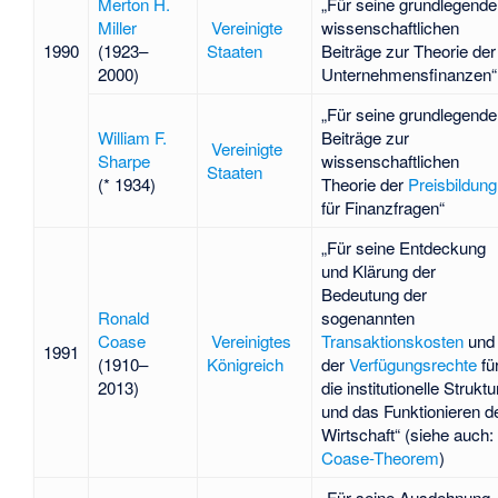
Merton H.
„Für seine grundlegend
Miller
Vereinigte
wissenschaftlichen
1990
(1923–
Staaten
Beiträge zur Theorie der
2000)
Unternehmensfinanzen“
„Für seine grundlegend
William F.
Beiträge zur
Vereinigte
Sharpe
wissenschaftlichen
Staaten
(* 1934)
Theorie der
Preisbildung
für Finanzfragen“
„Für seine Entdeckung
und Klärung der
Bedeutung der
Ronald
sogenannten
Coase
Vereinigtes
Transaktionskosten
und
1991
(1910–
Königreich
der
Verfügungsrechte
fü
2013)
die institutionelle Struktu
und das Funktionieren d
Wirtschaft“ (siehe auch:
Coase-Theorem
)
„Für seine Ausdehnung