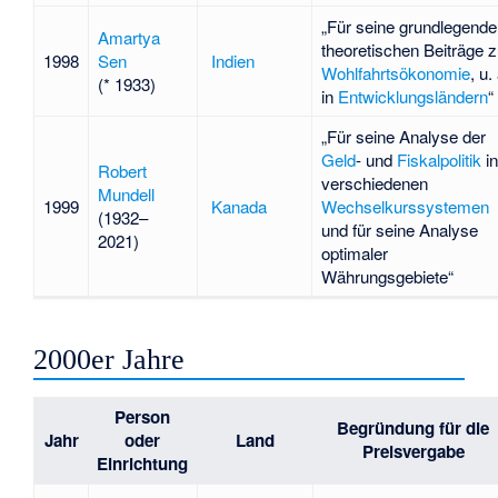
„Für seine grundlegend
Amartya
theoretischen Beiträge z
1998
Sen
Indien
Wohlfahrtsökonomie
, u.
(* 1933)
in
Entwicklungsländern
“
„Für seine Analyse der
Geld
- und
Fiskalpolitik
in
Robert
verschiedenen
Mundell
1999
Kanada
Wechselkurssystemen
(1932–
und für seine Analyse
2021)
optimaler
Währungsgebiete“
2000er Jahre
Person
Begründung für die
Jahr
oder
Land
Preisvergabe
Einrichtung