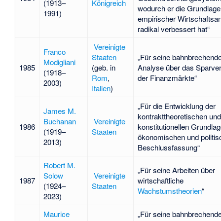
(1913–
Königreich
wodurch er die Grundlage
1991)
empirischer Wirtschaftsa
radikal verbessert hat“
Vereinigte
Franco
Staaten
„Für seine bahnbrechend
Modigliani
1985
(geb. in
Analyse über das Sparver
(1918–
Rom
,
der Finanzmärkte“
2003)
Italien
)
„Für die Entwicklung der
James M.
kontrakttheoretischen und
Buchanan
Vereinigte
1986
konstitutionellen Grundla
(1919–
Staaten
ökonomischen und politis
2013)
Beschlussfassung“
Robert M.
„Für seine Arbeiten über
Solow
Vereinigte
1987
wirtschaftliche
(1924–
Staaten
Wachstumstheorien
“
2023)
Maurice
„Für seine bahnbrechend