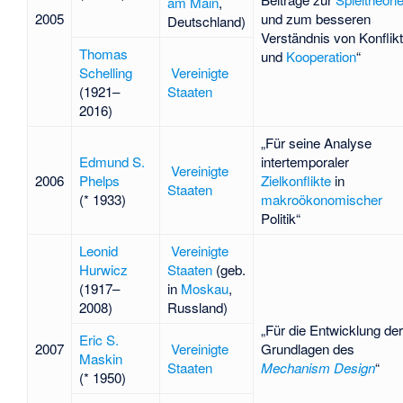
am Main
,
2005
und zum besseren
Deutschland)
Verständnis von Konflikt
Thomas
und
Kooperation
“
Schelling
Vereinigte
(1921–
Staaten
2016)
„Für seine Analyse
Edmund S.
intertemporaler
Vereinigte
2006
Phelps
Zielkonflikte
in
Staaten
(* 1933)
makroökonomischer
Politik“
Leonid
Vereinigte
Hurwicz
Staaten
(geb.
(1917–
in
Moskau
,
2008)
Russland)
„Für die Entwicklung der
Eric S.
2007
Vereinigte
Grundlagen des
Maskin
Staaten
Mechanism Design
“
(* 1950)