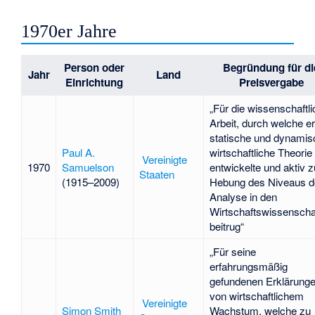
1970er Jahre
Person oder
Begründung für di
Jahr
Land
Einrichtung
Preisvergabe
„Für die wissenschaftl
Arbeit, durch welche er
statische und dynamis
Paul A.
wirtschaftliche Theorie
Vereinigte
1970
Samuelson
entwickelte und aktiv z
Staaten
(1915–2009)
Hebung des Niveaus d
Analyse in den
Wirtschaftswissenscha
beitrug“
„Für seine
erfahrungsmäßig
gefundenen Erklärung
von wirtschaftlichem
Vereinigte
Simon Smith
Wachstum, welche zu