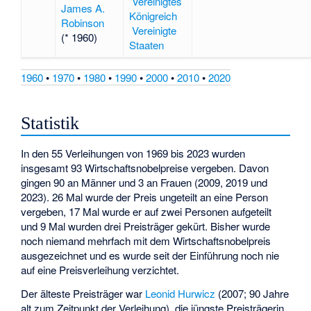
Vereinigtes
James A.
Königreich
Robinson
Vereinigte
(* 1960)
Staaten
1960
•
1970
•
1980
•
1990
•
2000
•
2010
•
2020
Statistik
In den 55 Verleihungen von 1969 bis 2023 wurden
insgesamt 93 Wirtschaftsnobelpreise vergeben. Davon
gingen 90 an Männer und 3 an Frauen (2009, 2019 und
2023). 26 Mal wurde der Preis ungeteilt an eine Person
vergeben, 17 Mal wurde er auf zwei Personen aufgeteilt
und 9 Mal wurden drei Preisträger gekürt. Bisher wurde
noch niemand mehrfach mit dem Wirtschaftsnobelpreis
ausgezeichnet und es wurde seit der Einführung noch nie
auf eine Preisverleihung verzichtet.
Der älteste Preisträger war
Leonid Hurwicz
(2007; 90 Jahre
alt zum Zeitpunkt der Verleihung), die jüngste Preisträgerin