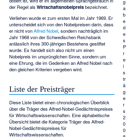
dotiert ist, wird er im allgemeinen Sprachgebrauch in
g
der Regel als
Wirtschaftsnobelpreis
bezeichnet.
a
b
Verliehen wurde er zum ersten Mal im Jahr 1969. Er
e
unterscheidet sich von den Nobelpreisen darin, dass
d
er nicht von
Alfred Nobel
, sondern nachträglich im
e
Jahr 1968 von der Schwedischen Reichsbank
s
anlässlich ihres 300-jährigen Bestehens gestiftet
P
wurde. Es handelt sich also nicht um einen
r
Nobelpreis im ursprünglichen Sinne, sondern um
e
eine Ehrung, die im Gedenken an Alfred Nobel nach
i
den gleichen Kriterien vergeben wird.
s
tr
ä
Liste der Preisträger
g
e
Diese Liste bietet einen chronologischen Überblick
r
über die Träger des Alfred-Nobel-Gedächtnispreises
s
für Wirtschaftswissenschaften. Eine alphabetische
2
Übersicht bietet die Kategorie
Träger des Alfred-
0
Nobel-Gedächtnispreises für
0
Wirtschaftswissenschaften
.
8