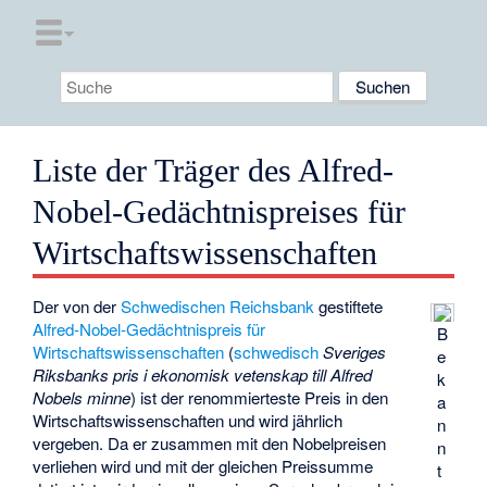
Liste der Träger des Alfred-
Nobel-Gedächtnispreises für
Wirtschaftswissenschaften
Der von der
Schwedischen Reichsbank
gestiftete
Alfred-Nobel-Gedächtnispreis für
B
Wirtschaftswissenschaften
(
schwedisch
Sveriges
e
Riksbanks pris i ekonomisk vetenskap till Alfred
k
Nobels minne
) ist der renommierteste Preis in den
a
Wirtschaftswissenschaften und wird jährlich
n
vergeben. Da er zusammen mit den Nobelpreisen
n
verliehen wird und mit der gleichen Preissumme
t