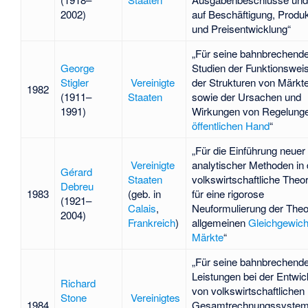
2002)
auf Beschäftigung, Produk
und Preisentwicklung“
„Für seine bahnbrechend
George
Studien der Funktionswei
Stigler
Vereinigte
der Strukturen von Märkt
1982
(1911–
Staaten
sowie der Ursachen und
1991)
Wirkungen von Regelunge
öffentlichen Hand
“
„Für die Einführung neuer
Vereinigte
analytischer Methoden in 
Gérard
Staaten
volkswirtschaftliche Theo
Debreu
1983
(geb. in
für eine rigorose
(1921–
Calais
,
Neuformulierung der Theo
2004)
Frankreich
)
allgemeinen
Gleichgewich
Märkte
“
„Für seine bahnbrechend
Leistungen bei der Entwic
Richard
von volkswirtschaftlichen
Stone
Vereinigtes
1984
Gesamtrechnungssystem