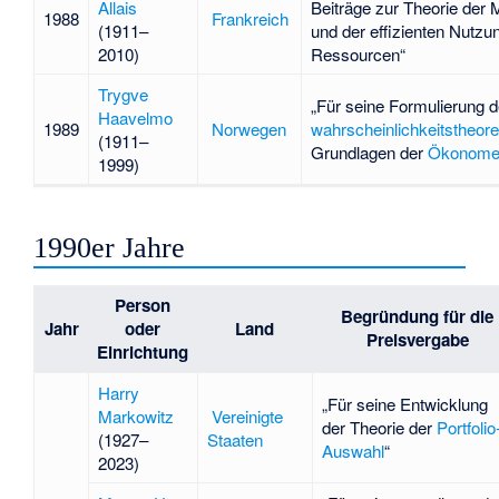
Allais
Beiträge zur Theorie der 
1988
Frankreich
(1911–
und der effizienten Nutzu
2010)
Ressourcen“
Trygve
„Für seine Formulierung d
Haavelmo
1989
Norwegen
wahrscheinlichkeitstheore
(1911–
Grundlagen der
Ökonomet
1999)
1990er Jahre
Person
Begründung für die
Jahr
oder
Land
Preisvergabe
Einrichtung
Harry
„Für seine Entwicklung
Markowitz
Vereinigte
der Theorie der
Portfolio
(1927–
Staaten
Auswahl
“
2023)