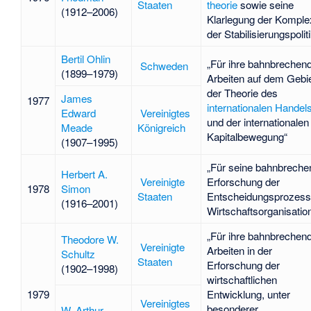
Staaten
theorie
sowie seine
(1912–2006)
Klarlegung der Komplex
der Stabilisierungspoliti
Bertil Ohlin
„Für ihre bahnbrechen
Schweden
(1899–1979)
Arbeiten auf dem Gebi
der Theorie des
James
1977
internationalen Handel
Edward
Vereinigtes
und der internationalen
Meade
Königreich
Kapitalbewegung“
(1907–1995)
„Für seine bahnbreche
Herbert A.
Vereinigte
Erforschung der
1978
Simon
Staaten
Entscheidungsprozess
(1916–2001)
Wirtschaftsorganisatio
„Für ihre bahnbrechen
Theodore W.
Vereinigte
Arbeiten in der
Schultz
Staaten
Erforschung der
(1902–1998)
wirtschaftlichen
1979
Entwicklung, unter
Vereinigtes
besonderer
W. Arthur