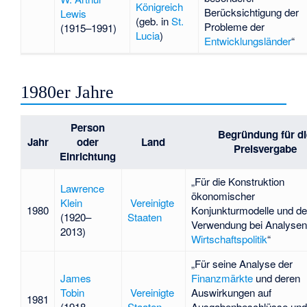
Königreich
Berücksichtigung der
Lewis
(geb. in
St.
Probleme der
(1915–1991)
Lucia
)
Entwicklungsländer
“
1980er Jahre
Person
Begründung für di
Jahr
oder
Land
Preisvergabe
Einrichtung
„Für die Konstruktion
Lawrence
ökonomischer
Klein
Vereinigte
1980
Konjunkturmodelle und de
(1920–
Staaten
Verwendung bei Analysen
2013)
Wirtschaftspolitik
“
„Für seine Analyse der
James
Finanzmärkte
und deren
Tobin
Vereinigte
Auswirkungen auf
1981
(1918–
Staaten
Ausgabenbeschlüsse und