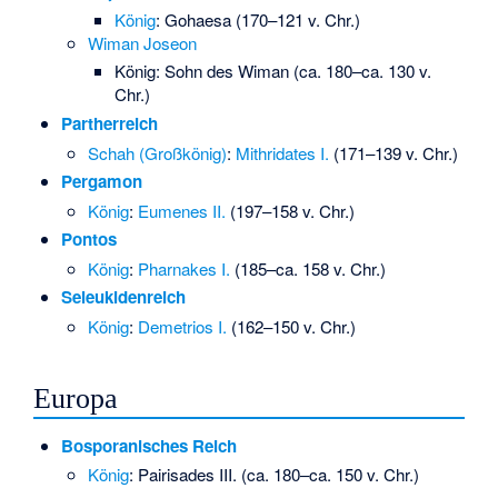
König
:
Gohaesa
(170–121 v. Chr.)
Wiman Joseon
König: Sohn des Wiman (ca. 180–ca. 130 v.
Chr.)
Partherreich
Schah (Großkönig)
:
Mithridates I.
(171–139 v. Chr.)
Pergamon
König
:
Eumenes II.
(197–158 v. Chr.)
Pontos
König
:
Pharnakes I.
(185–ca. 158 v. Chr.)
Seleukidenreich
König
:
Demetrios I.
(162–150 v. Chr.)
Europa
Bosporanisches Reich
König
:
Pairisades III.
(ca. 180–ca. 150 v. Chr.)