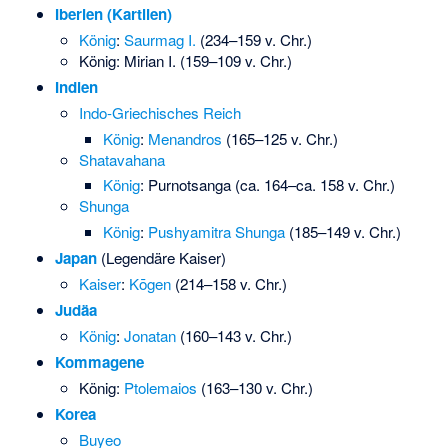
Iberien (Kartlien)
König
:
Saurmag I.
(234–159 v. Chr.)
König:
Mirian I.
(159–109 v. Chr.)
Indien
Indo-Griechisches Reich
König
:
Menandros
(165–125 v. Chr.)
Shatavahana
König
:
Purnotsanga
(ca. 164–ca. 158 v. Chr.)
Shunga
König
:
Pushyamitra Shunga
(185–149 v. Chr.)
Japan
(Legendäre Kaiser)
Kaiser
:
Kōgen
(214–158 v. Chr.)
Judäa
König
:
Jonatan
(160–143 v. Chr.)
Kommagene
König:
Ptolemaios
(163–130 v. Chr.)
Korea
Buyeo