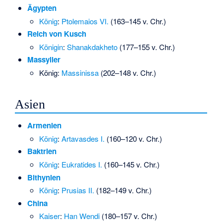
Ägypten
König
:
Ptolemaios VI.
(163–145 v. Chr.)
Reich von Kusch
Königin
:
Shanakdakheto
(177–155 v. Chr.)
Massylier
König:
Massinissa
(202–148 v. Chr.)
Asien
Armenien
König
:
Artavasdes I.
(160–120 v. Chr.)
Baktrien
König
:
Eukratides I.
(160–145 v. Chr.)
Bithynien
König
:
Prusias II.
(182–149 v. Chr.)
China
Kaiser
:
Han Wendi
(180–157 v. Chr.)