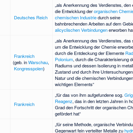
„als Anerkennung des Verdienstes, den 
die Entwicklung der
organischen Chemi
Deutsches Reich
chemischen Industrie
durch seine
bahnbrechenden Arbeiten auf dem Gebie
alicyclischen Verbindungen
erworben ha
„als Anerkennung des Verdienstes, das s
um die Entwicklung der Chemie erworbe
durch die Entdeckung der Elemente
Rad
Frankreich
Polonium
, durch die Charakterisierung 
(geb. in
Warschau
,
Radiums und dessen Isolierung in meta
Kongresspolen
)
Zustand und durch ihre Untersuchungen 
Natur und die chemischen Verbindungen
wichtigen Elements“
„für das von ihm aufgefundene sog.
Grig
Reagenz
, das in den letzten Jahren in 
Frankreich
Grad den Fortschritt der organischen C
gefördert hat“
„für seine Methode, organische Verbind
Gegenwart fein verteilter Metalle zu
hydr