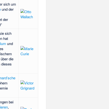
er sich um
e
und der
t der
t“
ie sich
n hat
ium
und
des
llischem
über die
 dieses
nard’sche
hohem
hemie
ungen bei
ieren
,