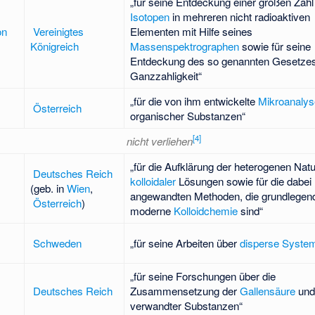
„für seine Entdeckung einer großen Zahl
Isotopen
in mehreren nicht radioaktiven
on
Vereinigtes
Elementen mit Hilfe seines
Königreich
Massenspektrographen
sowie für seine
Entdeckung des so genannten Gesetzes
Ganzzahligkeit“
„für die von ihm entwickelte
Mikroanalys
Österreich
organischer Substanzen“
[
4
]
nicht verliehen
„für die Aufklärung der heterogenen Natu
Deutsches Reich
kolloidaler
Lösungen sowie für die dabei
(geb. in
Wien
,
angewandten Methoden, die grundlegend 
Österreich
)
moderne
Kolloidchemie
sind“
Schweden
„für seine Arbeiten über
disperse Syste
„für seine Forschungen über die
Deutsches Reich
Zusammensetzung der
Gallensäure
und
verwandter Substanzen“