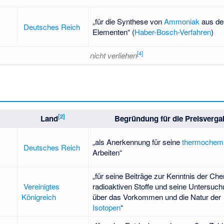
„für die Synthese von
Ammoniak
aus de
Deutsches Reich
Elementen“ (
Haber-Bosch-Verfahren
)
[
4
]
nicht verliehen
[
2
]
Land
Begründung für die Preisverga
„als Anerkennung für seine
thermochem
Deutsches Reich
Arbeiten“
„für seine Beiträge zur Kenntnis der Ch
Vereinigtes
radioaktiven Stoffe und seine Untersuc
Königreich
über das Vorkommen und die Natur der
Isotopen
“