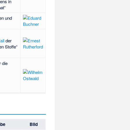
ens in
at“
en und
all
der
n Stoffe“
 die
abe
Bild