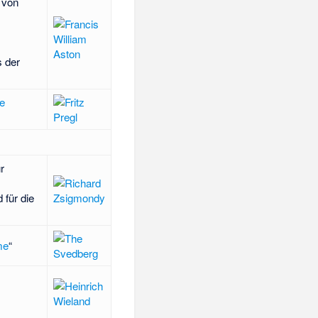
 von
 der
e
r
für die
me
“