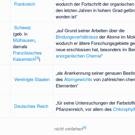
Frankreich
wodurch der Fortschritt der organischen
den letzten Jahren in hohem Grad geförd
worden ist“
Schweiz
„auf Grund seiner Arbeiten über die
(geb. in
Bindungsverhältnisse
der Atome im Mole
Mülhausen
,
wodurch er ältere Forschungsgebiete ge
damals
neue erschlossen hat, besonders im Ber
Französisches
anorganischen Chemie
“
[
3
]
Kaiserreich
)
„als Anerkennung seiner genauen Bes
Vereinigte Staaten
des
Atomgewichts
von zahlreichen che
Elementen“
„für seine Untersuchungen der Farbstoff
Deutsches Reich
Pflanzenreich, vor allem des
Chlorophyl
[
4
]
nicht verliehen