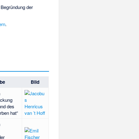
 Begründung der
ern
.
abe
Bild
n
eckung
und des
rben hat“
n
der