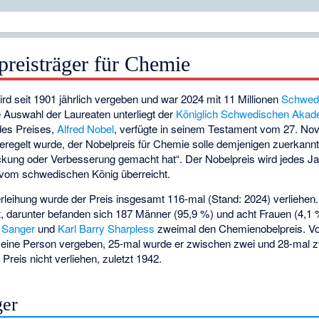
preisträger für Chemie
rd seit 1901 jährlich vergeben und war 2024 mit 11 Millionen
Schwed
 Auswahl der Laureaten unterliegt der
Königlich Schwedischen Akad
 des Preises,
Alfred Nobel
, verfügte in seinem Testament vom 27. Nov
regelt wurde, der Nobelpreis für Chemie solle demjenigen zuerkannt
kung oder Verbesserung gemacht hat“. Der Nobelpreis wird jedes Ja
vom schwedischen König überreicht.
Verleihung wurde der Preis insgesamt 116-mal (Stand: 2024) verliehe
 darunter befanden sich 187 Männer (95,9 %) und acht Frauen (4,1 %
k Sanger
und
Karl Barry Sharpless
zweimal den Chemienobelpreis. Vo
an eine Person vergeben, 25-mal wurde er zwischen zwei und 28-mal 
 Preis nicht verliehen, zuletzt 1942.
ger