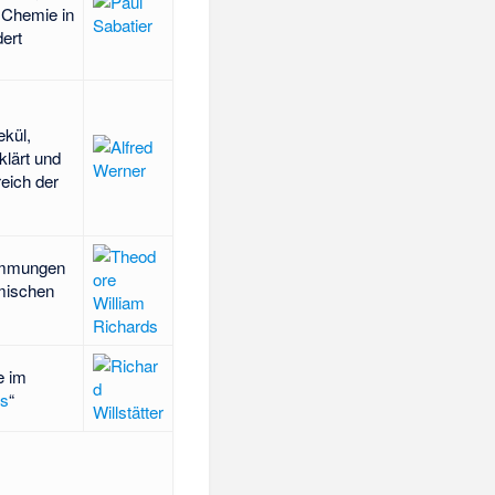
 Chemie in
ert
kül,
klärt und
eich der
timmungen
mischen
e im
ls
“