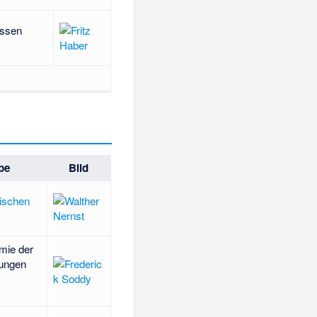
ssen
be
Bild
ischen
emie der
hungen