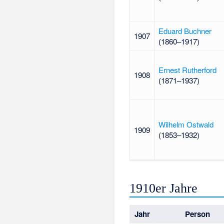
Eduard Buchner
1907
(1860–1917)
Ernest Rutherford
1908
(1871–1937)
Wilhelm Ostwald
1909
(1853–1932)
1910er Jahre
Jahr
Person