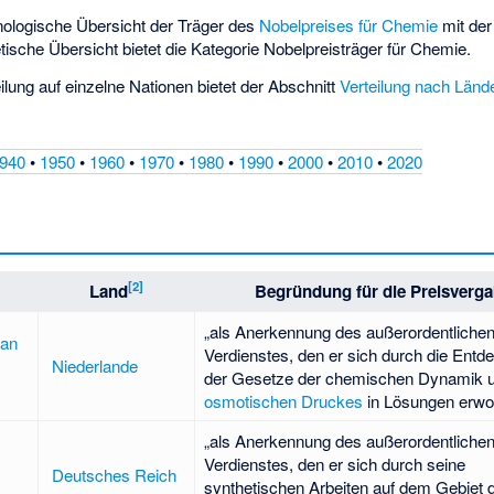
onologische Übersicht der Träger des
Nobelpreises für Chemie
mit der
ische Übersicht bietet die Kategorie
Nobelpreisträger für Chemie
.
ilung auf einzelne Nationen bietet der Abschnitt
Verteilung nach Länd
940
•
1950
•
1960
•
1970
•
1980
•
1990
•
2000
•
2010
•
2020
[
2
]
Land
Begründung für die Preisverg
„als Anerkennung des außerordentliche
van
Verdienstes, den er sich durch die Entd
Niederlande
der Gesetze der chemischen Dynamik 
osmotischen Druckes
in Lösungen erwo
„als Anerkennung des außerordentliche
Verdienstes, den er sich durch seine
Deutsches Reich
synthetischen Arbeiten auf dem Gebiet 