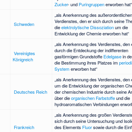
Zucker
- und
Puringruppen
erworben hat“
„als Anerkennung des außerordentliche
Verdienstes, den er sich durch seine Th
Schweden
die
elektrolytische Dissoziation
um die
Entwicklung der Chemie erworben hat“
„als Anerkennung des Verdienstes, den 
durch die Entdeckung der indifferenten
Vereinigtes
gasförmigen Grundstoffe
Edelgase
in de
Königreich
die Bestimmung ihres Platzes im
period
System
erworben hat“
„als Anerkennung des Verdienstes, den 
um die Entwicklung der organischen Ch
Deutsches Reich
der chemischen Industrie durch seine Ar
über die
organischen Farbstoffe
und die
hydroaromatischen Verbindungen erwor
„als Anerkennung des großen Verdienste
sich durch seine Untersuchung und Isol
Frankreich
des Elements
Fluor
sowie durch die Ein