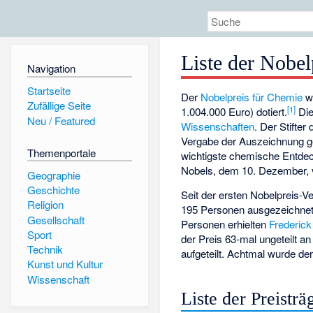
Liste der Nobel
Navigation
Startseite
Der
Nobelpreis für Chemie
wi
Zufällige Seite
[
1
]
1.004.000 Euro) dotiert.
Die
Neu / Featured
Wissenschaften
. Der Stifter
Vergabe der Auszeichnung ge
Themenportale
wichtigste chemische Entdec
Nobels, dem 10. Dezember, 
Geographie
Geschichte
Seit der ersten Nobelpreis-
Religion
195 Personen ausgezeichnet,
Gesellschaft
Personen erhielten
Frederic
Sport
der Preis 63-mal ungeteilt 
Technik
aufgeteilt. Achtmal wurde der
Kunst und Kultur
Wissenschaft
Liste der Preisträ