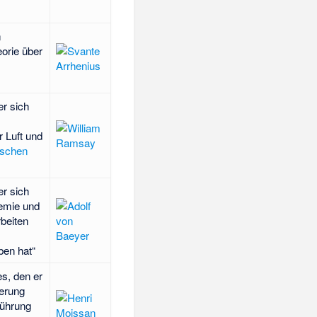
n
eorie über
er sich
r Luft und
ischen
er sich
emie und
beiten
ben hat“
s, den er
ierung
führung