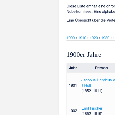
Diese Liste enthält eine chr
Nobelkomitees. Eine alphabet
Eine Übersicht über die Verte
1900
•
1910
•
1920
•
1930
•
1
1900er Jahre
Jahr
Person
Jacobus Henricus 
1901
’t Hoff
(1852–1911)
Emil Fischer
1902
(1852–1919)