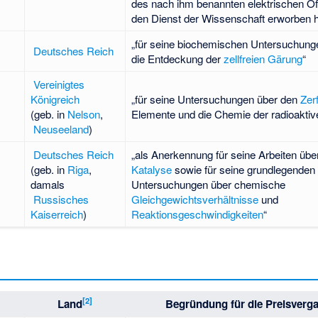
des nach ihm benannten elektrischen Of
den Dienst der Wissenschaft erworben h
„für seine biochemischen Untersuchung
Deutsches Reich
die Entdeckung der
zellfreien Gärung
“
Vereinigtes
Königreich
„für seine Untersuchungen über den
Zerf
(geb. in
Nelson
,
Elemente und die Chemie der radioaktive
Neuseeland
)
Deutsches Reich
„als Anerkennung für seine Arbeiten über
(geb. in
Riga
,
Katalyse
sowie für seine grundlegenden
damals
Untersuchungen über chemische
Russisches
Gleichgewichtsverhältnisse
und
Kaiserreich
)
Reaktionsgeschwindigkeiten
“
[
2
]
Land
Begründung für die Preisverg