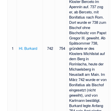
Kloster Berceto im
Apennin auf. 737 zog
er, ab Berceto, mit
Bonifatius nach Rom.
Dort wurde er 738 zum
Bischof ohne
Bischofssitz von Papst
Gregor III. geweiht. Ab
Spätsommer 738,
1
Hl. Burkard
742
754
gründete er des
Klosters Michilstat auf
dem Berg in
Rorinlacha, heute der
Michaelsberg in
Neustadt am Main. Im
März 742 wurde er von
Bonifatius als Bischof
eingesetzt (nicht
geweiht), und von
Karlmann bestätigt.
Burkard legte Anfang
754 sein Amt nieder