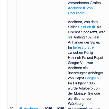
verstorbenen Grafen
Adalbero II. von
Ebersberg
.
Adalbero, von dem
Salier
Heinrich III.
als
Bischof eingesetzt, war
bis Anfang 1076 ein
Anhänger der Salier.
Im
Investiturstreit
zwischen König
Heinrich IV. und Papst
Gregor VII., war
Adalbero ein
überzeugter Anhänger
von Papst
Gregor VII.
Im Frühjahr 1085
wurde Adalbero von
der Mainzer Synode
als Bischof von
Würzburg
20
Hl. Adalbero
1045
1085
exkommuniziert und