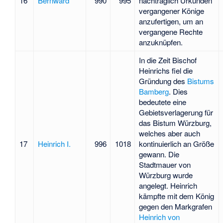
16
Bernward
990
995
nachträglich Urkunden
vergangener Könige
anzufertigen, um an
vergangene Rechte
anzuknüpfen.
In die Zeit Bischof
Heinrichs fiel die
Gründung des
Bistums
Bamberg
. Dies
bedeutete eine
Gebietsverlagerung für
das Bistum Würzburg,
welches aber auch
17
Heinrich I.
996
1018
kontinuierlich an Größe
gewann. Die
Stadtmauer von
Würzburg wurde
angelegt. Heinrich
kämpfte mit dem König
gegen den Markgrafen
Heinrich von