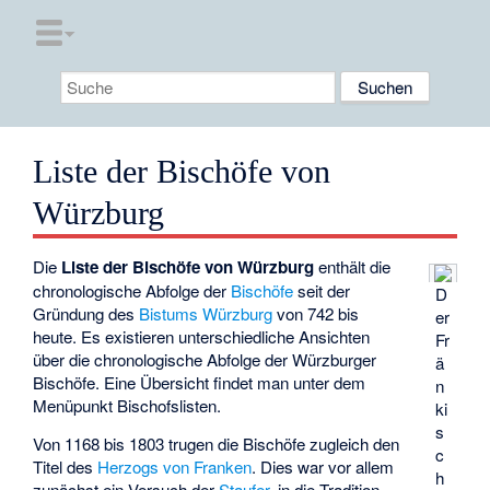
Liste der Bischöfe von
Würzburg
Die
Liste der Bischöfe von Würzburg
enthält die
chronologische Abfolge der
Bischöfe
seit der
D
Gründung des
Bistums Würzburg
von 742 bis
er
heute. Es existieren unterschiedliche Ansichten
Fr
über die chronologische Abfolge der Würzburger
ä
Bischöfe. Eine Übersicht findet man unter dem
n
Menüpunkt Bischofslisten.
ki
s
Von 1168 bis 1803 trugen die Bischöfe zugleich den
c
Titel des
Herzogs von Franken
. Dies war vor allem
h
zunächst ein Versuch der
Staufer
, in die Tradition