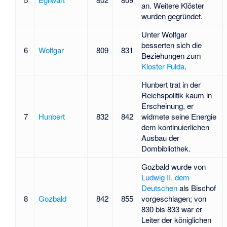
an. Weitere Klöster
wurden gegründet.
Unter Wolfgar
besserten sich die
6
Wolfgar
809
831
Beziehungen zum
Kloster Fulda
.
Hunbert trat in der
Reichspolitik kaum in
Erscheinung, er
7
Hunbert
832
842
widmete seine Energie
dem kontinuierlichen
Ausbau der
Dombibliothek.
Gozbald wurde von
Ludwig II. dem
Deutschen
als Bischof
8
Gozbald
842
855
vorgeschlagen; von
830 bis 833 war er
Leiter der königlichen