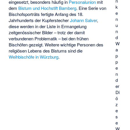
n
eingesetzt, besonders häufig in
Personalunion
mit
k
dem
Bistum und Hochstift Bamberg
. Eine Serie von
e
Bischofsporträts fertigte Anfang des 18.
n
Jahrhunderts der Kupferstecher
Johann Salver
,
u
diese werden in der Liste in Ermangelung
n
zeitgenössischer Bilder – trotz der damit
d
verbundenen Problematik – bei den frühen
W
Bischöfen gezeigt. Weitere wichtige Personen des
a
religiösen Lebens des Bistums sind die
p
Weihbischöfe in Würzburg
.
p
e
n
d
er
Di
ö
z
e
s
e
W