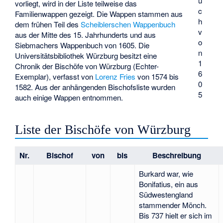
u
vorliegt, wird in der Liste teilweise das
c
Familienwappen gezeigt. Die Wappen stammen aus
h
dem frühen Teil des
Scheiblerschen Wappenbuch
v
aus der Mitte des 15. Jahrhunderts und aus
o
Siebmachers Wappenbuch von 1605. Die
n
Universitätsbibliothek Würzburg besitzt eine
1
Chronik der Bischöfe von Würzburg (Echter-
6
Exemplar), verfasst von
Lorenz Fries
von 1574 bis
0
1582. Aus der anhängenden Bischofsliste wurden
5
auch einige Wappen entnommen.
Liste der Bischöfe von Würzburg
Nr.
Bischof
von
bis
Beschreibung
Burkard war, wie
Bonifatius, ein aus
Südwestengland
stammender Mönch.
Bis 737 hielt er sich im