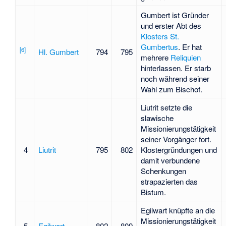
Gumbert ist Gründer
und erster Abt des
Klosters St.
Gumbertus
. Er hat
[
6
]
Hl. Gumbert
794
795
mehrere
Reliquien
hinterlassen. Er starb
noch während seiner
Wahl zum Bischof.
Liutrit setzte die
slawische
Missionierungstätigkeit
seiner Vorgänger fort.
4
Liutrit
795
802
Klostergründungen und
damit verbundene
Schenkungen
strapazierten das
Bistum.
Egilwart knüpfte an die
Missionierungstätigkeit
5
Egilwart
802
809