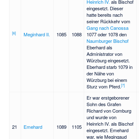
Heinrich IV.
als Bischof
eingesetzt. Dieser
hatte bereits nach
seiner Rückkehr vom
Gang nach Canossa
[
6
]
Meginhard II.
1085
1088
1077 oder 1078 den
Naumburger Bischof
Eberhard
als
Administrator von
Würzburg eingesetzt.
Eberhard starb 1079 in
der Nähe von
Würzburg bei einem
[
7
]
Sturz vom Pferd.
Er war erstgeborener
Sohn des Grafen
Richard von Comburg
und wurde von
Heinrich IV. als Bischof
21
Emehard
1089
1105
eingesetzt. Emehard
war, wie Megingaud