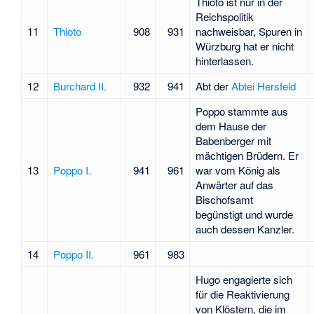
Thioto ist nur in der
Reichspolitik
11
Thioto
908
931
nachweisbar, Spuren in
Würzburg hat er nicht
hinterlassen.
12
Burchard II.
932
941
Abt der
Abtei Hersfeld
Poppo stammte aus
dem Hause der
Babenberger mit
mächtigen Brüdern. Er
13
Poppo I.
941
961
war vom König als
Anwärter auf das
Bischofsamt
begünstigt und wurde
auch dessen Kanzler.
14
Poppo II.
961
983
Hugo engagierte sich
für die Reaktivierung
von Klöstern, die im