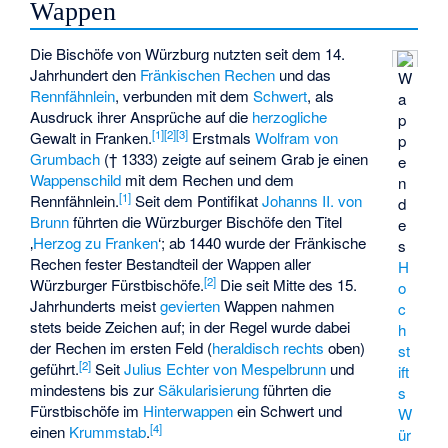
Wappen
Die Bischöfe von Würzburg nutzten seit dem 14.
Jahrhundert den
Fränkischen Rechen
und das
W
Rennfähnlein
, verbunden mit dem
Schwert
, als
a
Ausdruck ihrer Ansprüche auf die
herzogliche
p
[
1
]
[
2
]
[
3
]
Gewalt in Franken.
Erstmals
Wolfram von
p
Grumbach
(† 1333) zeigte auf seinem Grab je einen
e
Wappenschild
mit dem Rechen und dem
n
[
1
]
Rennfähnlein.
Seit dem Pontifikat
Johanns II. von
d
Brunn
führten die Würzburger Bischöfe den Titel
e
‚
Herzog zu Franken
‘; ab 1440 wurde der Fränkische
s
Rechen fester Bestandteil der Wappen aller
H
[
2
]
Würzburger Fürstbischöfe.
Die seit Mitte des 15.
o
Jahrhunderts meist
gevierten
Wappen nahmen
c
stets beide Zeichen auf; in der Regel wurde dabei
h
der Rechen im ersten Feld (
heraldisch rechts
oben)
st
[
2
]
geführt.
Seit
Julius Echter von Mespelbrunn
und
ift
mindestens bis zur
Säkularisierung
führten die
s
Fürstbischöfe im
Hinterwappen
ein Schwert und
W
[
4
]
einen
Krummstab
.
ür