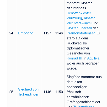
mehrere Klöster,
darunter das
Schottenkloster
Würzburg
,
Kloster
Wechterswinkel
und
Kloster Oberzell
der
24
Embricho
1127
1146
Prämonstratenser
. Er
starb auf dem
Rückweg als
diplomatischer
Gesandter von
Konrad III.
in
Aquileia
,
wo er auch begraben
wurde.
Siegfried stammte aus
dem alten
hochadeligen
Siegfried von
25
1146
1150
fränkisch-
Truhendingen
schwäbischen
Grafengeschlecht der
von
Truhendingen
.