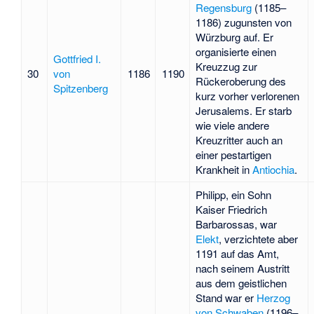
Regensburg
(1185–
1186) zugunsten von
Würzburg auf. Er
organisierte einen
Gottfried I.
Kreuzzug zur
30
von
1186
1190
Rückeroberung des
Spitzenberg
kurz vorher verlorenen
Jerusalems. Er starb
wie viele andere
Kreuzritter auch an
einer pestartigen
Krankheit in
Antiochia
.
Philipp, ein Sohn
Kaiser Friedrich
Barbarossas, war
Elekt
, verzichtete aber
1191 auf das Amt,
nach seinem Austritt
aus dem geistlichen
Stand war er
Herzog
von Schwaben
(1196–