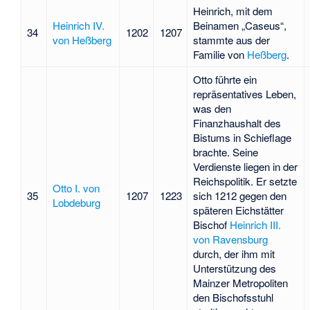
Heinrich, mit dem
Heinrich IV.
Beinamen „Caseus“,
34
1202
1207
von Heßberg
stammte aus der
Familie von
Heßberg
.
Otto führte ein
repräsentatives Leben,
was den
Finanzhaushalt des
Bistums in Schieflage
brachte. Seine
Verdienste liegen in der
Reichspolitik. Er setzte
Otto I. von
35
1207
1223
sich 1212 gegen den
Lobdeburg
späteren Eichstätter
Bischof
Heinrich III.
von Ravensburg
durch, der ihm mit
Unterstützung des
Mainzer Metropoliten
den Bischofsstuhl