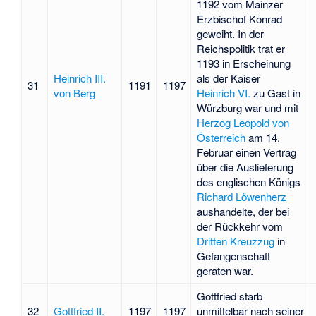
1192 vom Mainzer
Erzbischof Konrad
geweiht. In der
Reichspolitik trat er
1193 in Erscheinung
Heinrich III.
als der Kaiser
31
1191
1197
von Berg
Heinrich VI.
zu Gast in
Würzburg war und mit
Herzog Leopold von
Österreich
am 14.
Februar einen Vertrag
über die Auslieferung
des englischen Königs
Richard Löwenherz
aushandelte, der bei
der Rückkehr vom
Dritten Kreuzzug
in
Gefangenschaft
geraten war.
Gottfried starb
32
Gottfried II.
1197
1197
unmittelbar nach seiner