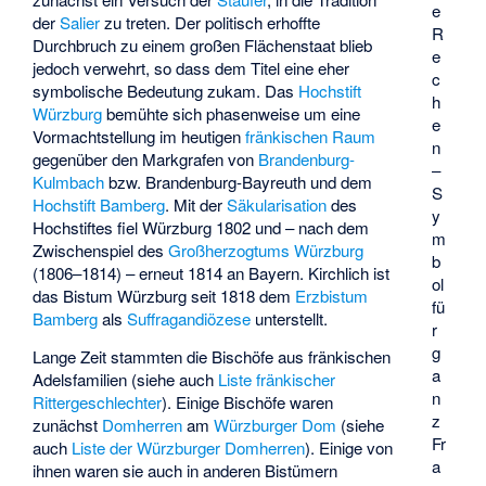
e
der
Salier
zu treten. Der politisch erhoffte
R
Durchbruch zu einem großen Flächenstaat blieb
e
jedoch verwehrt, so dass dem Titel eine eher
c
symbolische Bedeutung zukam. Das
Hochstift
h
Würzburg
bemühte sich phasenweise um eine
e
Vormachtstellung im heutigen
fränkischen Raum
n
gegenüber den Markgrafen von
Brandenburg-
–
Kulmbach
bzw. Brandenburg-Bayreuth und dem
S
Hochstift Bamberg
. Mit der
Säkularisation
des
y
Hochstiftes fiel Würzburg 1802 und – nach dem
m
Zwischenspiel des
Großherzogtums Würzburg
b
(1806–1814) – erneut 1814 an Bayern. Kirchlich ist
ol
das Bistum Würzburg seit 1818 dem
Erzbistum
fü
Bamberg
als
Suffragandiözese
unterstellt.
r
g
Lange Zeit stammten die Bischöfe aus fränkischen
a
Adelsfamilien (siehe auch
Liste fränkischer
n
Rittergeschlechter
). Einige Bischöfe waren
z
zunächst
Domherren
am
Würzburger Dom
(siehe
Fr
auch
Liste der Würzburger Domherren
). Einige von
a
ihnen waren sie auch in anderen Bistümern