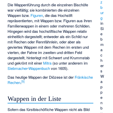
z
Die Wappenführung durch die einzelnen Bischöfe
b
war vielfältig; sie kombinierten die einzelnen
ur
Wappen bzw.
Figuren
, die das Hochstift
g
repräsentierten, mit Wappen bzw. Figuren aus ihren
in
Familienwappen in einem oder mehreren Schilden.
Si
Hingegen wird das hochstiftische Wappen relativ
e
einheitlich dargestellt; entweder als ein Schild nur
b
mit Rechen oder Rennfähnlein, oder aber als
m
geviertes Wappen mit dem Rechen im ersten und
a
vierten, der Fahne im zweiten und dritten Feld
c
dargestellt, hinterlegt mit Schwert und Krummstab
h
und gekrönt mit einer
Mitra
(so unter anderem im
er
Siebmacher
-
Wappenbuch
von 1605).
s
W
Das heutige Wappen der Diözese ist der
Fränkische
a
[
5
]
Rechen
.
p
p
e
Wappen in der Liste
n
b
Sofern das fürstbischöfliche Wappen nicht als Bild