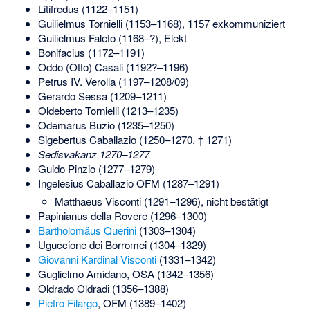
Litifredus (1122–1151)
Guilielmus Tornielli (1153–1168), 1157 exkommuniziert
Guilielmus Faleto (1168–?), Elekt
Bonifacius (1172–1191)
Oddo (Otto) Casali (1192?–1196)
Petrus IV. Verolla (1197–1208/09)
Gerardo Sessa (1209–1211)
Oldeberto Tornielli (1213–1235)
Odemarus Buzio (1235–1250)
Sigebertus Caballazio (1250–1270, † 1271)
Sedisvakanz 1270–1277
Guido Pinzio (1277–1279)
Ingelesius Caballazio OFM (1287–1291)
Matthaeus Visconti (1291–1296), nicht bestätigt
Papinianus della Rovere (1296–1300)
Bartholomäus Querini
(1303–1304)
Uguccione dei Borromei (1304–1329)
Giovanni Kardinal Visconti
(1331–1342)
Guglielmo Amidano, OSA (1342–1356)
Oldrado Oldradi (1356–1388)
Pietro Filargo
, OFM (1389–1402)