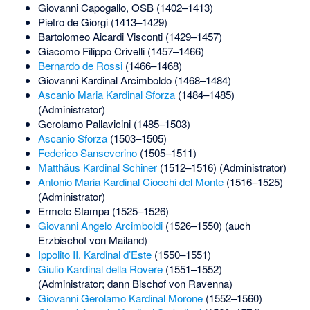
Giovanni Capogallo, OSB (1402–1413)
Pietro de Giorgi (1413–1429)
Bartolomeo Aicardi Visconti
(1429–1457)
Giacomo Filippo Crivelli (1457–1466)
Bernardo de Rossi
(1466–1468)
Giovanni Kardinal Arcimboldo
(1468–1484)
Ascanio Maria Kardinal Sforza
(1484–1485)
(Administrator)
Gerolamo Pallavicini
(1485–1503)
Ascanio Sforza
(1503–1505)
Federico Sanseverino
(1505–1511)
Matthäus Kardinal Schiner
(1512–1516) (Administrator)
Antonio Maria Kardinal Ciocchi del Monte
(1516–1525)
(Administrator)
Ermete Stampa (1525–1526)
Giovanni Angelo Arcimboldi
(1526–1550) (auch
Erzbischof von Mailand)
Ippolito II. Kardinal d’Este
(1550–1551)
Giulio Kardinal della Rovere
(1551–1552)
(Administrator; dann Bischof von Ravenna)
Giovanni Gerolamo Kardinal Morone
(1552–1560)