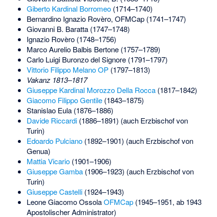
Giberto Kardinal Borromeo
(1714–1740)
Bernardino Ignazio Rovèro, OFMCap (1741–1747)
Giovanni B. Baratta (1747–1748)
Ignazio Rovèro (1748–1756)
Marco Aurelio Balbis Bertone (1757–1789)
Carlo Luigi Buronzo del Signore
(1791–1797)
Vittorio Filippo Melano
OP
(1797–1813)
Vakanz 1813–1817
Giuseppe Kardinal Morozzo Della Rocca
(1817–1842)
Giacomo Filippo Gentile
(1843–1875)
Stanislao Eula
(1876–1886)
Davide Riccardi
(1886–1891) (auch Erzbischof von
Turin)
Edoardo Pulciano
(1892–1901) (auch Erzbischof von
Genua)
Mattia Vicario
(1901–1906)
Giuseppe Gamba
(1906–1923) (auch Erzbischof von
Turin)
Giuseppe Castelli
(1924–1943)
Leone Giacomo Ossola
OFMCap
(1945–1951, ab 1943
Apostolischer Administrator)