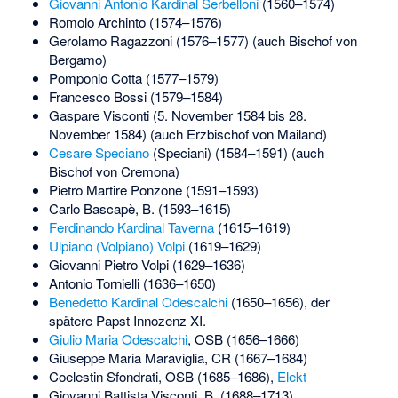
Giovanni Antonio Kardinal Serbelloni
(1560–1574)
Romolo Archinto (1574–1576)
Gerolamo Ragazzoni (1576–1577) (auch Bischof von
Bergamo)
Pomponio Cotta (1577–1579)
Francesco Bossi (1579–1584)
Gaspare Visconti (5. November 1584 bis 28.
November 1584) (auch Erzbischof von Mailand)
Cesare Speciano
(Speciani) (1584–1591) (auch
Bischof von Cremona)
Pietro Martire Ponzone (1591–1593)
Carlo Bascapè, B. (1593–1615)
Ferdinando Kardinal Taverna
(1615–1619)
Ulpiano (Volpiano) Volpi
(1619–1629)
Giovanni Pietro Volpi
(1629–1636)
Antonio Tornielli
(1636–1650)
Benedetto Kardinal Odescalchi
(1650–1656), der
spätere Papst Innozenz XI.
Giulio Maria Odescalchi
, OSB (1656–1666)
Giuseppe Maria Maraviglia
, CR (1667–1684)
Coelestin Sfondrati
, OSB (1685–1686),
Elekt
Giovanni Battista Visconti
, B. (1688–1713)