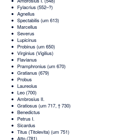
Ambrosius I. (548)
Fylacrius (552–?)
Agnellus
Spectabilis (um 613)
Marcellus
Severus
Lupicinus
Probinus (um 650)
Virginius (Vigilius)
Flavianus
Pramphronius (um 670)
Gratianus (679)
Probus
Laureolus
Leo (700)
Ambrosius II.
Gratiosus (um 717, † 730)
Benedictus
Petrus I.
Sicardus
Titus (Titolevita) (um 751)
Atto (781)