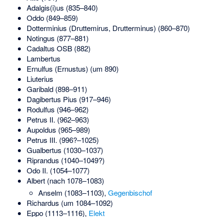
Adalgis(i)us (835–840)
Oddo (849–859)
Dotterminius (Druttemirus, Drutterminus) (860–870)
Notingus (877–881)
Cadaltus OSB (882)
Lambertus
Ernulfus (Ernustus) (um 890)
Liuterius
Garibald (898–911)
Dagibertus Pius (917–946)
Rodulfus (946–962)
Petrus II. (962–963)
Aupoldus (965–989)
Petrus III. (996?–1025)
Gualbertus (1030–1037)
Riprandus (1040–1049?)
Odo II. (1054–1077)
Albert (nach 1078–1083)
Anselm (1083–1103),
Gegenbischof
Richardus (um 1084–1092)
Eppo (1113–1116),
Elekt