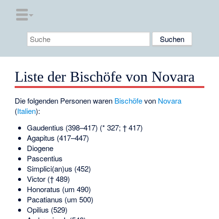
Liste der Bischöfe von Novara
Die folgenden Personen waren
Bischöfe
von
Novara
(
Italien
):
Gaudentius
(398–417) (* 327; † 417)
Agapitus (417–447)
Diogene
Pascentius
Simplici(an)us (452)
Victor († 489)
Honoratus (um 490)
Pacatianus (um 500)
Opilius (529)