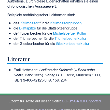
Auftretens. Durch diese Eigenschaften erhalten sie einen
chronologischen Aussagewert.
Beispiele archäologischer Leitformen sind:
das
Keilmesser
für die
Keilmessergruppen
die
Blattspitze
für die
Blattspitzengruppe
der
Tulpenbecher
für die
Michelsberger Kultur
der
Trichterbecher
für die
Trichterbecherkultur
der
Glockenbecher
für die
Glockenbecherkultur
Literatur
Emil Hoffmann:
Lexikon der Steinzeit
(=
Beck’sche
Reihe,
Band 1325). Verlag C. H. Beck, München 1999,
ISBN 3-406-42125-3
, S. 158, 234.
Lizenz für Texte auf dieser Seite:
CC-BY-SA 3.0 Unported
.
Der original-Artikel ist
hier
abrufbar.
Hier
finden Sie Informationen zu