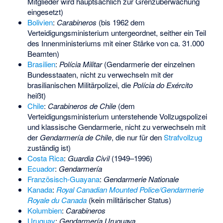
Mitglieder wird hauptsächlich zur Grenzüberwachung
eingesetzt)
Bolivien
:
Carabineros
(bis 1962 dem
Verteidigungsministerium untergeordnet, seither ein Teil
des Innenministeriums mit einer Stärke von ca. 31.000
Beamten)
Brasilien
:
Polícia Militar
(Gendarmerie der einzelnen
Bundesstaaten
, nicht zu verwechseln mit der
brasilianischen Militärpolizei, die
Polícia do Exército
heißt)
Chile
:
Carabineros de Chile
(dem
Verteidigungsministerium unterstehende Vollzugspolizei
und klassische Gendarmerie, nicht zu verwechseln mit
der
Gendarmería de Chile
, die nur für den
Strafvollzug
zuständig ist)
Costa Rica
:
Guardia Civil
(1949–1996)
Ecuador
:
Gendarmería
Französisch-Guayana
:
Gendarmerie Nationale
Kanada
:
Royal Canadian Mounted Police/Gendarmerie
Royale du Canada
(kein militärischer Status)
Kolumbien
:
Carabineros
Uruguay
:
Gendarmería Uruguaya