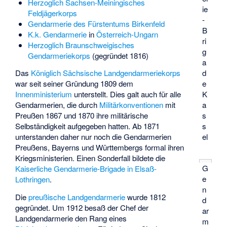
Herzoglich Sachsen-Meiningisches
ie
Feldjägerkorps
-
Gendarmerie des Fürstentums Birkenfeld
B
K.k. Gendarmerie
in
Österreich-Ungarn
ri
Herzoglich Braunschweigisches
g
Gendarmeriekorps
(gegründet 1816)
a
d
Das
Königlich Sächsische Landgendarmeriekorps
e
war seit seiner Gründung 1809 dem
K
Innenministerium
unterstellt. Dies galt auch für alle
a
Gendarmerien, die durch
Militärkonventionen
mit
s
Preußen 1867 und 1870 ihre militärische
s
Selbständigkeit aufgegeben hatten. Ab 1871
el
unterstanden daher nur noch die Gendarmerien
Preußens, Bayerns und Württembergs formal ihren
Kriegsministerien. Einen Sonderfall bildete die
G
Kaiserliche Gendarmerie-Brigade in Elsaß-
e
Lothringen
.
n
Die
preußische Landgendarmerie
wurde 1812
d
gegründet. Um 1912 besaß der Chef der
ar
Landgendarmerie den Rang eines
m