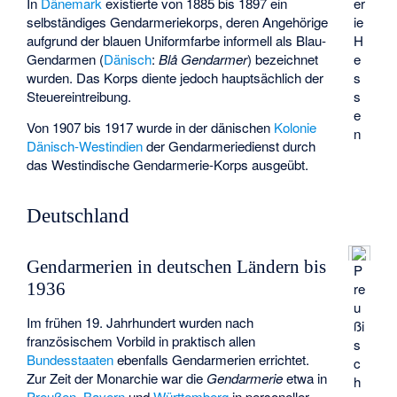
er
In
Dänemark
existierte von 1885 bis 1897 ein
ie
selbständiges Gendarmeriekorps, deren Angehörige
H
aufgrund der blauen Uniformfarbe informell als Blau-
e
Gendarmen (
Dänisch
:
Blå Gendarmer
) bezeichnet
s
wurden. Das Korps diente jedoch hauptsächlich der
s
Steuereintreibung.
e
Von 1907 bis 1917 wurde in der dänischen
Kolonie
n
Dänisch-Westindien
der Gendarmeriedienst durch
das
Westindische Gendarmerie-Korps
ausgeübt.
Deutschland
Gendarmerien in deutschen Ländern bis
P
1936
re
u
Im frühen 19. Jahrhundert wurden nach
ßi
französischem Vorbild in praktisch allen
s
Bundesstaaten
ebenfalls Gendarmerien errichtet.
c
Zur Zeit der Monarchie war die
Gendarmerie
etwa in
h
Preußen
,
Bayern
und
Württemberg
in personeller