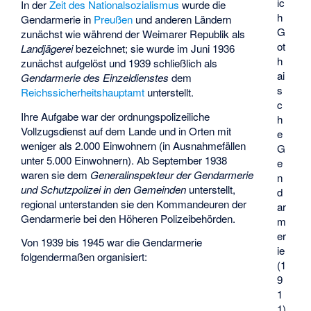
ic
In der
Zeit des Nationalsozialismus
wurde die
h
Gendarmerie in
Preußen
und anderen Ländern
G
zunächst wie während der Weimarer Republik als
ot
Landjägerei
bezeichnet; sie wurde im Juni 1936
h
zunächst aufgelöst und 1939 schließlich als
ai
Gendarmerie des Einzeldienstes
dem
s
Reichssicherheitshauptamt
unterstellt.
c
Ihre Aufgabe war der ordnungspolizeiliche
h
Vollzugsdienst auf dem Lande und in Orten mit
e
weniger als 2.000 Einwohnern (in Ausnahmefällen
G
unter 5.000 Einwohnern). Ab September 1938
e
waren sie dem
Generalinspekteur der Gendarmerie
n
und Schutzpolizei in den Gemeinden
unterstellt,
d
regional unterstanden sie den Kommandeuren der
ar
Gendarmerie bei den Höheren Polizeibehörden.
m
er
Von 1939 bis 1945 war die Gendarmerie
ie
folgendermaßen organisiert:
(1
9
1
1)