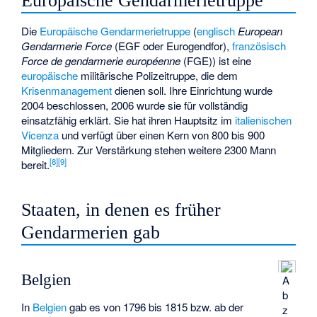
Europäische Gendarmerietruppe
Die
Europäische Gendarmerietruppe
(
englisch
European
Gendarmerie Force
(EGF oder Eurogendfor),
französisch
Force de gendarmerie européenne
(FGE)) ist eine
europäische
militärische Polizeitruppe, die dem
Krisenmanagement
dienen soll. Ihre Einrichtung wurde
2004 beschlossen, 2006 wurde sie für vollständig
einsatzfähig erklärt. Sie hat ihren Hauptsitz im
italienischen
Vicenza
und verfügt über einen Kern von 800 bis 900
Mitgliedern. Zur Verstärkung stehen weitere 2300 Mann
[
8
]
[
9
]
bereit.
Staaten, in denen es früher
Gendarmerien gab
Belgien
A
b
In
Belgien
gab es von 1796 bis 1815 bzw. ab der
z