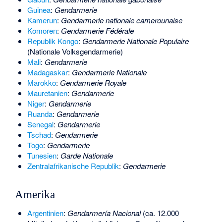
Guinea
:
Gendarmerie
Kamerun
:
Gendarmerie nationale camerounaise
Komoren
:
Gendarmerie Fédérale
Republik Kongo
:
Gendarmerie Nationale Populaire
(Nationale Volksgendarmerie)
Mali
:
Gendarmerie
Madagaskar
:
Gendarmerie Nationale
Marokko
:
Gendarmerie Royale
Mauretanien
:
Gendarmerie
Niger
:
Gendarmerie
Ruanda
:
Gendarmerie
Senegal
:
Gendarmerie
Tschad
:
Gendarmerie
Togo
:
Gendarmerie
Tunesien
:
Garde Nationale
Zentralafrikanische Republik
:
Gendarmerie
Amerika
Argentinien
:
Gendarmería Nacional
(ca. 12.000