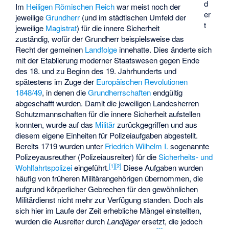
d
Im
Heiligen Römischen Reich
war meist noch der
er
jeweilige
Grundherr
(und im städtischen Umfeld der
t
jeweilige
Magistrat
) für die innere Sicherheit
zuständig, wofür der Grundherr beispielsweise das
Recht der gemeinen
Landfolge
innehatte. Dies änderte sich
mit der Etablierung moderner Staatswesen gegen Ende
des 18. und zu Beginn des 19. Jahrhunderts und
spätestens im Zuge der
Europäischen Revolutionen
1848/49
, in denen die
Grundherrschaften
endgültig
abgeschafft wurden. Damit die jeweiligen Landesherren
Schutzmannschaften für die innere Sicherheit aufstellen
konnten, wurde auf das
Militär
zurückgegriffen und aus
diesem eigene Einheiten für Polizeiaufgaben abgestellt.
Bereits 1719 wurden unter
Friedrich Wilhelm I.
sogenannte
Polizeyausreuther (Polizeiausreiter) für die
Sicherheits- und
[
1
]
[
2
]
Wohlfahrtspolizei
eingeführt.
Diese Aufgaben wurden
häufig von früheren Militärangehörigen übernommen, die
aufgrund körperlicher Gebrechen für den gewöhnlichen
Militärdienst nicht mehr zur Verfügung standen. Doch als
sich hier im Laufe der Zeit erhebliche Mängel einstellten,
wurden die Ausreiter durch
Landjäger
ersetzt, die jedoch