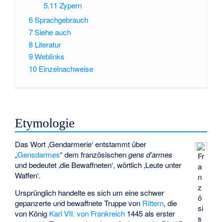
5.11
Zypern
6
Sprachgebrauch
7
Siehe auch
8
Literatur
9
Weblinks
10
Einzelnachweise
Etymologie
Das Wort ‚Gendarmerie‘ entstammt über
„
Gensdarmes
“ dem französischen
gens d’armes
Fr
und bedeutet ‚die Bewaffneten‘, wörtlich ‚Leute unter
a
Waffen‘.
n
z
Ursprünglich handelte es sich um eine schwer
ö
gepanzerte und bewaffnete Truppe von
Rittern
, die
si
von König
Karl VII. von Frankreich
1445 als erster
s