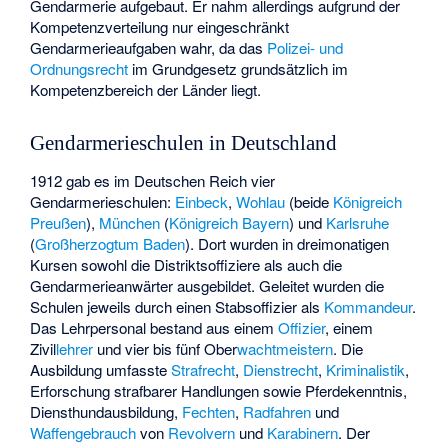
Gendarmerie aufgebaut. Er nahm allerdings aufgrund der
Kompetenzverteilung nur eingeschränkt
Gendarmerieaufgaben wahr, da das
Polizei- und
Ordnungsrecht
im Grundgesetz grundsätzlich im
Kompetenzbereich der Länder liegt.
Gendarmerieschulen in Deutschland
1912 gab es im Deutschen Reich vier
Gendarmerieschulen:
Einbeck
,
Wohlau
(beide
Königreich
Preußen
),
München
(
Königreich Bayern
) und
Karlsruhe
(
Großherzogtum Baden
). Dort wurden in dreimonatigen
Kursen sowohl die Distriktsoffiziere als auch die
Gendarmerieanwärter ausgebildet. Geleitet wurden die
Schulen jeweils durch einen Stabsoffizier als
Kommandeur
.
Das
Lehrpersonal
bestand aus einem
Offizier
, einem
Zivil
lehrer
und vier bis fünf Ober
wachtmeistern
. Die
Ausbildung umfasste
Strafrecht
,
Dienstrecht
,
Kriminalistik
,
Erforschung strafbarer Handlungen sowie Pferdekenntnis,
Diensthundausbildung,
Fechten
,
Radfahren
und
Waffengebrauch
von
Revolvern
und
Karabinern
. Der