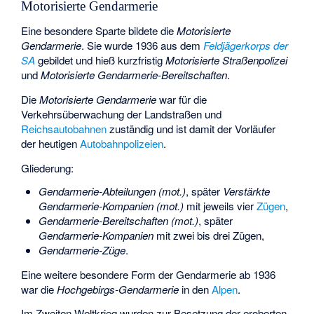
Motorisierte Gendarmerie
Eine besondere Sparte bildete die
Motorisierte
Gendarmerie
. Sie wurde 1936 aus dem
Feldjägerkorps der
SA
gebildet und hieß kurzfristig
Motorisierte Straßenpolizei
und
Motorisierte Gendarmerie-Bereitschaften
.
Die
Motorisierte Gendarmerie
war für die
Verkehrsüberwachung der Landstraßen und
Reichsautobahnen
zuständig und ist damit der Vorläufer
der heutigen
Autobahnpolizeien
.
Gliederung:
Gendarmerie-Abteilungen (mot.)
, später
Verstärkte
Gendarmerie-Kompanien (mot.)
mit jeweils vier
Zügen
,
Gendarmerie-Bereitschaften (mot.)
, später
Gendarmerie-Kompanien
mit zwei bis drei Zügen,
Gendarmerie-Züge
.
Eine weitere besondere Form der Gendarmerie ab 1936
war die
Hochgebirgs-Gendarmerie
in den
Alpen
.
Im Zweiten Weltkrieg wurden zur Besetzung der eroberten