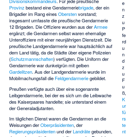
Divisionskommandeurs
. Für jede preußische
e
Provinz
bestand eine Gendarmerie
brigade
, der ein
n
Brigadier im Rang eines
Obersten
vorstand;
z
insgesamt umfasste die preußische Gendarmerie
u
12 Brigaden. Die Offiziere wurden aus der
Armee
P
ergänzt; die Gendarmen selbst waren ehemalige
fe
Unteroffiziere mit einer neunjährigen Dienstzeit. Die
rd
preußische Landgendarmerie war hauptsächlich auf
u
dem Land tätig, da die Städte über eigene Polizeien
n
(
Schutzmannschaften
) verfügten. Die Uniform der
d
Gendarmerie war dunkelgrün mit gelben
z
Gardelitzen
. Aus der Landgendarmerie wurde im
u
Mobilmachungsfall die
Feldgendarmerie
gebildet.
F
u
Preußen verfügte auch über eine sogenannte
ß,
Leibgendarmerie, bei der es sich um die Leibwache
K
des Kaiserpaares handelte; sie unterstand einem
ur
der Generaladjutanten.
fü
rs
Im täglichen Dienst waren die Gendarmen an die
te
Weisungen der
Oberpräsidenten
, der
nt
Regierungspräsidenten
und der
Landräte
gebunden,