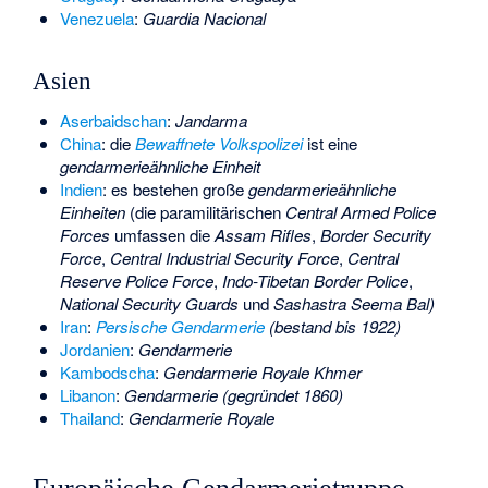
Venezuela
:
Guardia Nacional
Asien
Aserbaidschan
:
Jandarma
China
: die
Bewaffnete Volkspolizei
ist eine
gendarmerieähnliche Einheit
Indien
: es bestehen große
gendarmerieähnliche
Einheiten
(die paramilitärischen
Central Armed Police
Forces
umfassen die
Assam Rifles
,
Border Security
Force
,
Central Industrial Security Force
,
Central
Reserve Police Force
,
Indo-Tibetan Border Police
,
National Security Guards
und
Sashastra Seema Bal)
Iran
:
Persische Gendarmerie
(bestand bis 1922)
Jordanien
:
Gendarmerie
Kambodscha
:
Gendarmerie Royale Khmer
Libanon
:
Gendarmerie (gegründet 1860)
Thailand
:
Gendarmerie Royale