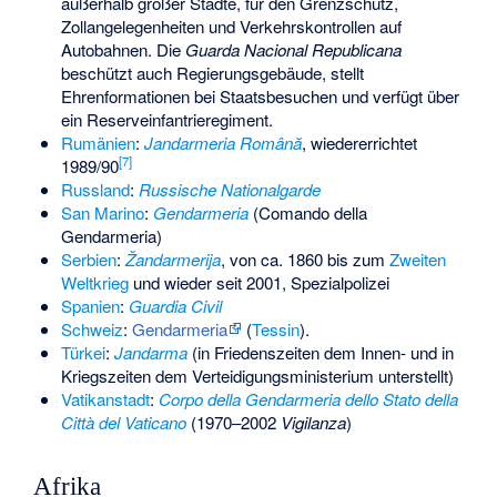
außerhalb großer Städte, für den Grenzschutz,
Zollangelegenheiten und Verkehrskontrollen auf
Autobahnen. Die
Guarda Nacional Republicana
beschützt auch Regierungsgebäude, stellt
Ehrenformationen bei Staatsbesuchen und verfügt über
ein Reserveinfantrieregiment.
Rumänien
:
Jandarmeria Română
, wiedererrichtet
[
7
]
1989/90
Russland
:
Russische Nationalgarde
San Marino
:
Gendarmeria
(Comando della
Gendarmeria)
Serbien
:
Žandarmerija
, von ca. 1860 bis zum
Zweiten
Weltkrieg
und wieder seit 2001, Spezialpolizei
Spanien
:
Guardia Civil
Schweiz
:
Gendarmeria
(
Tessin
).
Türkei
:
Jandarma
(in Friedenszeiten dem Innen- und in
Kriegszeiten dem Verteidigungsministerium unterstellt)
Vatikanstadt
:
Corpo della Gendarmeria dello Stato della
Città del Vaticano
(1970–2002
Vigilanza
)
Afrika