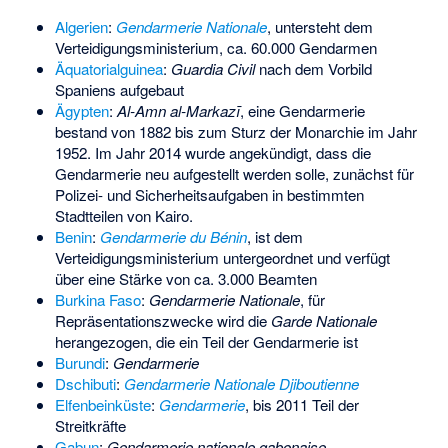
Algerien
:
Gendarmerie Nationale
, untersteht dem
Verteidigungsministerium, ca. 60.000 Gendarmen
Äquatorialguinea
:
Guardia Civil
nach dem Vorbild
Spaniens aufgebaut
Ägypten
:
Al-Amn al-Markazī
, eine Gendarmerie
bestand von 1882 bis zum Sturz der Monarchie im Jahr
1952. Im Jahr 2014 wurde angekündigt, dass die
Gendarmerie neu aufgestellt werden solle, zunächst für
Polizei- und Sicherheitsaufgaben in bestimmten
Stadtteilen von Kairo.
Benin
:
Gendarmerie du Bénin
, ist dem
Verteidigungsministerium untergeordnet und verfügt
über eine Stärke von ca. 3.000 Beamten
Burkina Faso
:
Gendarmerie Nationale
, für
Repräsentationszwecke wird die
Garde Nationale
herangezogen, die ein Teil der Gendarmerie ist
Burundi
:
Gendarmerie
Dschibuti
:
Gendarmerie Nationale Djiboutienne
Elfenbeinküste
:
Gendarmerie
, bis 2011 Teil der
Streitkräfte
Gabun
:
Gendarmerie nationale gabonaise