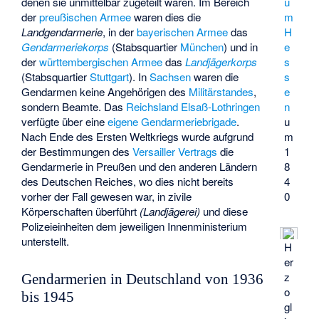
u
denen sie unmittelbar zugeteilt waren. Im Bereich
m
der
preußischen Armee
waren dies die
H
Landgendarmerie
, in der
bayerischen Armee
das
e
Gendarmeriekorps
(Stabsquartier
München
) und in
s
der
württembergischen Armee
das
Landjägerkorps
s
(Stabsquartier
Stuttgart
). In
Sachsen
waren die
e
Gendarmen keine Angehörigen des
Militärstandes
,
n
sondern Beamte. Das
Reichsland Elsaß-Lothringen
u
verfügte über eine
eigene Gendarmeriebrigade
.
m
Nach Ende des Ersten Weltkriegs wurde aufgrund
1
der Bestimmungen des
Versailler Vertrags
die
8
Gendarmerie in Preußen und den anderen Ländern
4
des Deutschen Reiches, wo dies nicht bereits
0
vorher der Fall gewesen war, in zivile
Körperschaften überführt
(Landjägerei)
und diese
Polizeieinheiten dem jeweiligen Innenministerium
unterstellt.
H
er
z
Gendarmerien in Deutschland von 1936
o
bis 1945
gl