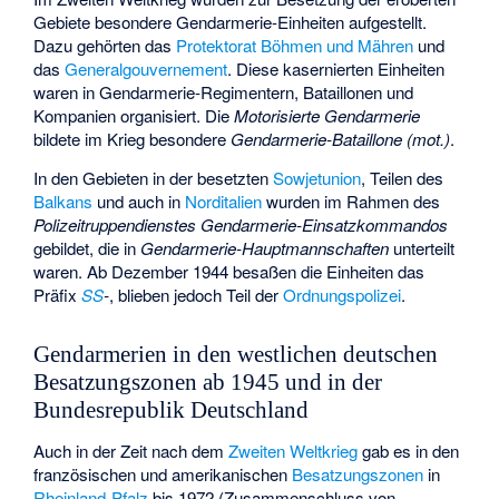
Gebiete besondere Gendarmerie-Einheiten aufgestellt.
Dazu gehörten das
Protektorat Böhmen und Mähren
und
das
Generalgouvernement
. Diese kasernierten Einheiten
waren in Gendarmerie-Regimentern, Bataillonen und
Kompanien organisiert. Die
Motorisierte Gendarmerie
bildete im Krieg besondere
Gendarmerie-Bataillone (mot.)
.
In den Gebieten in der besetzten
Sowjetunion
, Teilen des
Balkans
und auch in
Norditalien
wurden im Rahmen des
Polizeitruppendienstes
Gendarmerie-Einsatzkommandos
gebildet, die in
Gendarmerie-Hauptmannschaften
unterteilt
waren. Ab Dezember 1944 besaßen die Einheiten das
Präfix
SS
-
, blieben jedoch Teil der
Ordnungspolizei
.
Gendarmerien in den westlichen deutschen
Besatzungszonen ab 1945 und in der
Bundesrepublik Deutschland
Auch in der Zeit nach dem
Zweiten Weltkrieg
gab es in den
französischen und amerikanischen
Besatzungszonen
in
Rheinland-Pfalz
bis 1972 (Zusammenschluss von