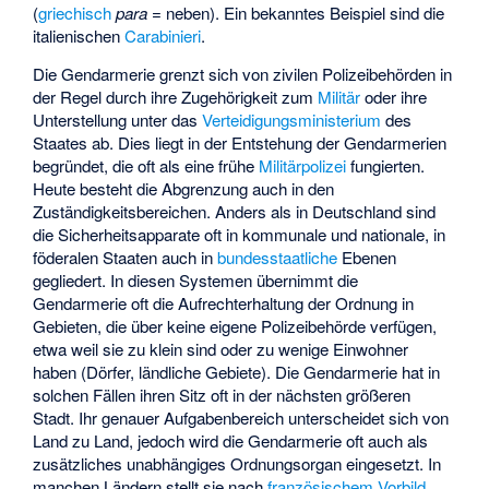
(
griechisch
para
= neben). Ein bekanntes Beispiel sind die
italienischen
Carabinieri
.
Die Gendarmerie grenzt sich von zivilen Polizeibehörden in
der Regel durch ihre Zugehörigkeit zum
Militär
oder ihre
Unterstellung unter das
Verteidigungsministerium
des
Staates ab. Dies liegt in der Entstehung der Gendarmerien
begründet, die oft als eine frühe
Militärpolizei
fungierten.
Heute besteht die Abgrenzung auch in den
Zuständigkeitsbereichen. Anders als in Deutschland sind
die Sicherheitsapparate oft in kommunale und nationale, in
föderalen Staaten auch in
bundesstaatliche
Ebenen
gegliedert. In diesen Systemen übernimmt die
Gendarmerie oft die Aufrechterhaltung der Ordnung in
Gebieten, die über keine eigene Polizeibehörde verfügen,
etwa weil sie zu klein sind oder zu wenige Einwohner
haben (Dörfer, ländliche Gebiete). Die Gendarmerie hat in
solchen Fällen ihren Sitz oft in der nächsten größeren
Stadt. Ihr genauer Aufgabenbereich unterscheidet sich von
Land zu Land, jedoch wird die Gendarmerie oft auch als
zusätzliches unabhängiges Ordnungsorgan eingesetzt. In
manchen Ländern stellt sie nach
französischem Vorbild