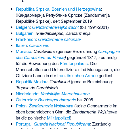
Republika Srpska
,
Bosnien und Herzegowina
:
Жандармерија Републике Српске (Žandarmerija
Republike Srpske), seit September 2019
Belgien
:
Gendarmerie/Rijkswacht
(bis 1991/2001)
Bulgarien
:
Жандармерия, Žandarmerija
Frankreich
:
Gendarmerie nationale
Italien
:
Carabinieri
Monaco
:
Carabiniers
(genaue Bezeichnung
Compagnie
des Carabiniers du Prince
)
gegründet 1817, zuständig
für die Bewachung des
Fürstenpalasts
. Die
Mannschaften und Unteroffiziere sind Monegassen, die
Offiziere haben in der
französischen Armee
gedient
Republik Moldau
:
Carabinieri
(genaue Bezeichnung:
Trupele de Carabinieri
)
Niederlande
:
Koninklijke Marechaussee
Österreich
:
Bundesgendarmerie
bis 2005
Polen
:
Żandarmeria Wojskowa
(keine Gendarmerie im
oben beschriebenen Sinn, die
Żandarmeria Wojskowa
ist die polnische
Militärpolizei
)
Portugal
:
Guarda Nacional Republicana
:
Zuständig