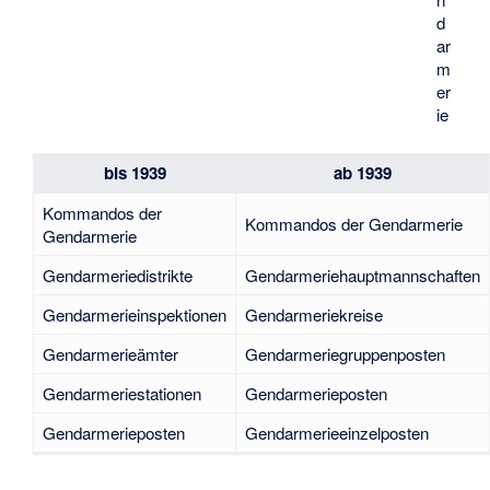
d
ar
m
er
ie
bis 1939
ab 1939
Kommandos der
Kommandos der Gendarmerie
Gendarmerie
Gendarmeriedistrikte
Gendarmeriehauptmannschaften
Gendarmerieinspektionen
Gendarmeriekreise
Gendarmerieämter
Gendarmeriegruppenposten
Gendarmeriestationen
Gendarmerieposten
Gendarmerieposten
Gendarmerieeinzelposten