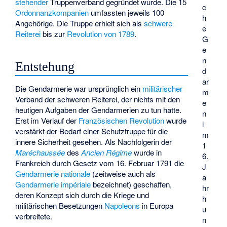
stehender
Truppenverband gegründet wurde. Die 15
c
Ordonnanzkompanien
umfassten jeweils 100
h
Angehörige. Die Truppe erhielt sich als
schwere
e
Reiterei
bis zur
Revolution von 1789
.
G
e
n
Entstehung
d
ar
Die Gendarmerie war ursprünglich ein
militärischer
m
Verband der schweren Reiterei, der nichts mit den
e
heutigen Aufgaben der Gendarmerien zu tun hatte.
n
Erst im Verlauf der
Französischen Revolution
wurde
i
verstärkt der Bedarf einer Schutztruppe für die
m
innere Sicherheit gesehen. Als Nachfolgerin der
1
Maréchaussée
des
Ancien Régime
wurde in
6.
Frankreich durch Gesetz vom 16. Februar 1791 die
J
Gendarmerie nationale
(zeitweise auch als
a
Gendarmerie impériale
bezeichnet) geschaffen,
hr
deren Konzept sich durch die Kriege und
h
militärischen Besetzungen
Napoleons
in Europa
u
verbreitete.
n