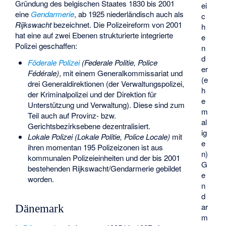
Gründung des belgischen Staates 1830 bis 2001
ei
eine
Gendarmerie
, ab 1925 niederländisch auch als
c
Rijkswacht
bezeichnet. Die Polizeireform von 2001
h
hat eine auf zwei Ebenen strukturierte integrierte
e
Polizei geschaffen:
n
d
Föderale Polizei
(Federale Politie, Police
er
Fédérale)
, mit einem Generalkommissariat und
(e
drei Generaldirektionen (der Verwaltungspolizei,
h
der Kriminalpolizei und der Direktion für
e
Unterstützung und Verwaltung). Diese sind zum
m
Teil auch auf Provinz- bzw.
al
Gerichtsbezirksebene dezentralisiert.
ig
Lokale Polizei (Lokale Politie, Police Locale)
mit
e
ihren momentan 195 Polizeizonen ist aus
n)
kommunalen Polizeieinheiten und der bis 2001
G
bestehenden Rijkswacht/Gendarmerie gebildet
e
worden.
n
d
ar
Dänemark
m