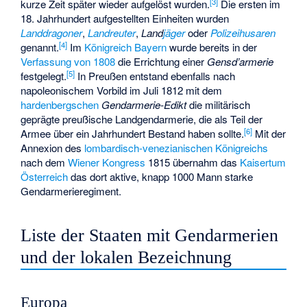
[
3
]
kurze Zeit später wieder aufgelöst wurden.
Die ersten im
18. Jahrhundert aufgestellten Einheiten wurden
Landdragoner
,
Landreuter
,
Land
jäger
oder
Polizeihusaren
[
4
]
genannt.
Im
Königreich Bayern
wurde bereits in der
Verfassung von 1808
die Errichtung einer
Gensd’armerie
[
5
]
festgelegt.
In Preußen entstand ebenfalls nach
napoleonischem Vorbild im Juli 1812 mit dem
hardenbergschen
Gendarmerie-Edikt
die militärisch
geprägte preußische Landgendarmerie, die als Teil der
[
6
]
Armee über ein Jahrhundert Bestand haben sollte.
Mit der
Annexion des
lombardisch-venezianischen Königreichs
nach dem
Wiener Kongress
1815 übernahm das
Kaisertum
Österreich
das dort aktive, knapp 1000 Mann starke
Gendarmerieregiment.
Liste der Staaten mit Gendarmerien
und der lokalen Bezeichnung
Europa