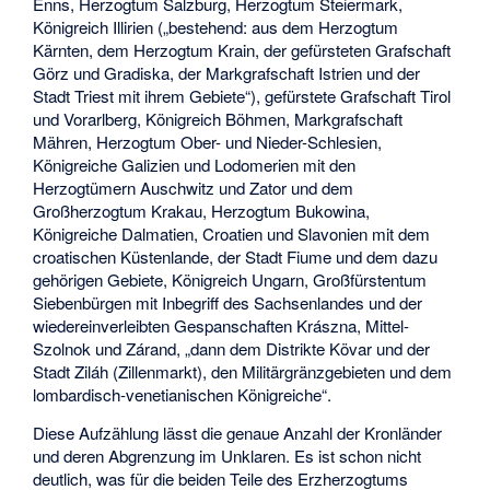
Enns, Herzogtum Salzburg, Herzogtum Steiermark,
Königreich Illirien („bestehend: aus dem Herzogtum
Kärnten, dem Herzogtum Krain, der gefürsteten Grafschaft
Görz und Gradiska, der Markgrafschaft Istrien und der
Stadt Triest mit ihrem Gebiete“), gefürstete Grafschaft Tirol
und Vorarlberg, Königreich Böhmen, Markgrafschaft
Mähren, Herzogtum Ober- und Nieder-Schlesien,
Königreiche Galizien und Lodomerien mit den
Herzogtümern Auschwitz und Zator und dem
Großherzogtum Krakau, Herzogtum Bukowina,
Königreiche Dalmatien, Croatien und Slavonien mit dem
croatischen Küstenlande, der Stadt Fiume und dem dazu
gehörigen Gebiete, Königreich Ungarn, Großfürstentum
Siebenbürgen mit Inbegriff des Sachsenlandes und der
wiedereinverleibten Gespanschaften Krászna, Mittel-
Szolnok und Zárand, „dann dem Distrikte Kövar und der
Stadt Ziláh (Zillenmarkt), den Militärgränzgebieten und dem
lombardisch-venetianischen Königreiche“.
Diese Aufzählung lässt die genaue Anzahl der Kronländer
und deren Abgrenzung im Unklaren. Es ist schon nicht
deutlich, was für die beiden Teile des Erzherzogtums