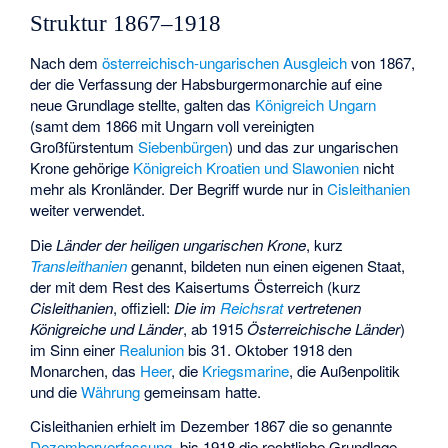
Struktur 1867–1918
Nach dem
österreichisch-ungarischen Ausgleich
von 1867,
der die Verfassung der Habsburgermonarchie auf eine
neue Grundlage stellte, galten das
Königreich Ungarn
(samt dem 1866 mit Ungarn voll vereinigten
Großfürstentum
Siebenbürgen
) und das zur ungarischen
Krone gehörige
Königreich Kroatien und Slawonien
nicht
mehr als Kronländer. Der Begriff wurde nur in
Cisleithanien
weiter verwendet.
Die
Länder der heiligen ungarischen Krone
, kurz
Transleithanien
genannt, bildeten nun einen eigenen Staat,
der mit dem Rest des Kaisertums Österreich (kurz
Cisleithanien
, offiziell:
Die im
Reichsrat
vertretenen
Königreiche und Länder
, ab 1915
Österreichische Länder
)
im Sinn einer
Realunion
bis 31. Oktober 1918 den
Monarchen, das
Heer
, die
Kriegsmarine
, die Außenpolitik
und die
Währung
gemeinsam hatte.
Cisleithanien erhielt im Dezember 1867 die so genannte
Dezemberverfassung
, bis 1918 die rechtliche Grundlage