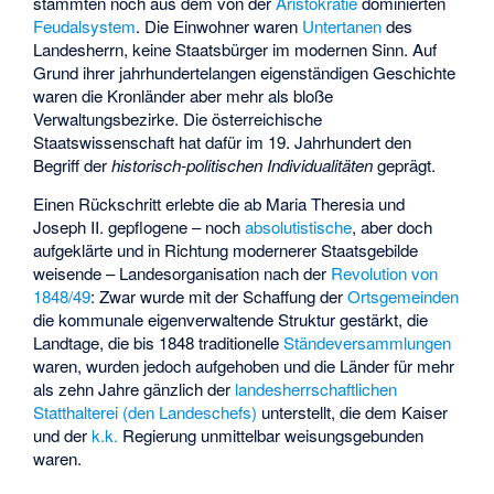
stammten noch aus dem von der
Aristokratie
dominierten
Feudalsystem
. Die Einwohner waren
Untertanen
des
Landesherrn, keine Staatsbürger im modernen Sinn. Auf
Grund ihrer jahrhundertelangen eigenständigen Geschichte
waren die Kronländer aber mehr als bloße
Verwaltungsbezirke. Die österreichische
Staatswissenschaft hat dafür im 19. Jahrhundert den
Begriff der
historisch-politischen Individualitäten
geprägt.
Einen Rückschritt erlebte die ab Maria Theresia und
Joseph II. gepflogene – noch
absolutistische
, aber doch
aufgeklärte und in Richtung modernerer Staatsgebilde
weisende – Landesorganisation nach der
Revolution von
1848/49
: Zwar wurde mit der Schaffung der
Ortsgemeinden
die kommunale eigenverwaltende Struktur gestärkt, die
Landtage, die bis 1848 traditionelle
Ständeversammlungen
waren, wurden jedoch aufgehoben und die Länder für mehr
als zehn Jahre gänzlich der
landesherrschaftlichen
Statthalterei (den Landeschefs)
unterstellt, die dem Kaiser
und der
k.k.
Regierung unmittelbar weisungsgebunden
waren.