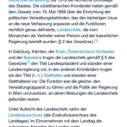
des Staates. Die cisleithanischen Kronländer hatten gemäß
dem Gesetz vom 19. Mai 1868 über die Einrichtung der
politischen Verwaltungsbehörden, das den bisherigen Usus
an die neue Verfassung anpasste und die Funktionen
rechtlich genau definierte,
Landeschefs
, die vom
Monarchen als Vertreter seiner Person und der kaiserlichen
[
1
]
Regierung bestellt wurden (§ 2 des Gesetzes).
In
Salzburg
,
Kärnten
, der
Krain
,
Österreichisch-Schlesien
und der
Bukowina
trugen die Landeschefs gemäß § 5 des
[
1
]
Gesetzes
den Titel Landespräsident und standen einer
Landesregierung vor, in den anderen Kronländern trugen
sie den Titel (
k. k.
)
Statthalter
und standen einer
Statthalterei vor. Die Funktion war die gleiche: den
Verwaltungsapparat zu führen und die Politik der Regierung
in Wien umzusetzen, an deren Weisungen die Landeschefs
gebunden waren.
Unter Aufsicht des Landeschefs nahm der
Landesausschuss
(der Exekutivausschuss des
Landtages) im Einvernehmen mit dem Landtag die
autonomen Agenden des Landes wahr.