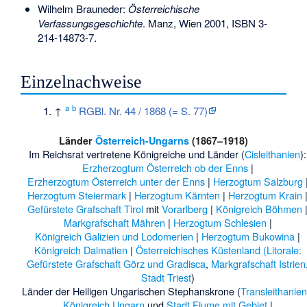
Wilhelm Brauneder:
Österreichische
Verfassungsgeschichte
. Manz, Wien 2001,
ISBN 3-
214-14873-7
.
Einzelnachweise
a
b
↑
RGBl. Nr. 44 / 1868 (= S. 77)
Länder
Österreich-Ungarns
(1867–1918)
Im Reichsrat vertretene Königreiche und Länder (
Cisleithanien
):
Erzherzogtum Österreich ob der Enns
|
Erzherzogtum Österreich unter der Enns
|
Herzogtum Salzburg
Herzogtum Steiermark
|
Herzogtum Kärnten
|
Herzogtum Krain
Gefürstete Grafschaft Tirol
mit
Vorarlberg
|
Königreich Böhmen
Markgrafschaft Mähren
|
Herzogtum Schlesien
|
Königreich Galizien und Lodomerien
|
Herzogtum Bukowina
|
Königreich Dalmatien
|
Österreichisches Küstenland (Litorale:
Gefürstete Grafschaft Görz und Gradisca
,
Markgrafschaft Istrien
Stadt Triest
)
Länder der Heiligen Ungarischen Stephanskrone (
Transleithanie
Königreich Ungarn
und
Stadt Fiume mit Gebiet
|