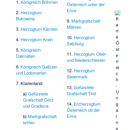
1.
Königreich Böhmen
Österreich unter der
Enns
2.
Herzogtum
Bukowina
K
9.
Markgrafschaft
a
Mähren
3.
Herzogtum Kärnten
rt
e
10.
Herzogtum
4.
Herzogtum Krain
Ö
Salzburg
st
5.
Königreich
11.
Herzogtum Ober-
e
Dalmatien
und Niederschlesien
rr
6.
Königreich Galizien
ei
12.
Herzogtum
und Lodomerien
c
Steiermark
h
7. Küstenland:
-
13.
Gefürstete
U
Grafschaft Tirol
a)
Gefürstete
n
Grafschaft Görz
14.
Erzherzogtum
g
und Gradisca
Österreich ob der
a
Enns
r
b)
Markgrafschaft
n
Istrien
s