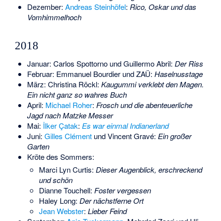
Dezember:
Andreas Steinhöfel
:
Rico, Oskar und das
Vomhimmelhoch
2018
Januar:
Carlos Spottorno
und
Guillermo Abril
:
Der Riss
Februar:
Emmanuel Bourdier
und
ZAÜ
:
Haselnusstage
März:
Christina Röckl
:
Kaugummi verklebt den Magen.
Ein nicht ganz so wahres Buch
April:
Michael Roher
:
Frosch und die abenteuerliche
Jagd nach Matzke Messer
Mai:
İlker Çatak
:
Es war einmal Indianerland
Juni:
Gilles Clément
und
Vincent Gravé
:
Ein großer
Garten
Kröte des Sommers:
Marci Lyn Curtis
:
Dieser Augenblick, erschreckend
und schön
Dianne Touchell
:
Foster vergessen
Haley Long
:
Der nächstferne Ort
Jean Webster
:
Lieber Feind