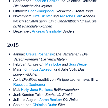
September:
Friedrich Schiller
und
Valentina Corradini
:
Die Kraniche des Ibykus
Oktober:
Chen Jianghong
:
Der kleine Fischer Tong
November:
Jutta Richter
und
Aljoscha Blau
:
Abends
will ich schlafen gehn. Ein Gutenachtbuch für alle, die
nicht einschlafen können
Dezember:
Andreas Steinhöfel
:
Anders
2015
Januar:
Ursula Poznanski
:
Die Verratenen
/
Die
Verschworenen
/
Die Vernichteten
Februar:
Ich bin ich
,
Mira Lobe
und
Susi Weigel
März:
Kim Fupz Aakeson
und
Julie Völk
:
Das
Löwenmädchen
April:
Die Bibel
, erzählt von
Philippe Lechermeier
. Ill. v.
Rébecca Dautremer
Mai:
Holly-Jane Rahlens
:
Blätterrauschen
Juni:
Karsten Teich
:
Suchst du Streit?
Juli und August:
Aaron Becker
:
Die Reise
September:
Christian Duda
:
Elke