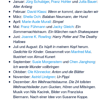
Januar:
Jürg Schubiger
,
Franz Hohler
und
Jutta Bauer
:
Aller Anfang
Februar:
David Klass
:
Wenn er kommt, dann laufen wir
März:
Sheila Och
:
Balaban Neumann, der Hund
April:
Marie-Aude Murail
:
Simpel
Mai:
Franz Fühmann
und
Jacky Gleich
:
Ein
Sommernachtstraum. Ein Märchen nach Shakespeare
Juni:
Joanne K. Rowling
:
Harry Potter and The Deathy
Hallows
Juli und August:
Es hüpft in meinem Kopf herum.
Gedichte für Kinder
. Gesammelt von
Manfred Mai
.
Illustriert von
Almud Kunert
September:
Susie Morgenstern
und
Chen Jianghong
:
Ich werde Wunder vollbringen
Oktober:
Ole Könnecke
:
Anton und die Blätter
November:
Astrid Lindgren
:
Ur-Pippi
Dezember:
Am Weihnachtsbaume. Die 24 tollsten
Weihnachtslieder zum Gucken, Hören und Mitsingen
.
Musik von
Nils Kacirek
, Bilder von
Franziska
Biermann
. Nach einer Idee von
Susanne Koppe
.