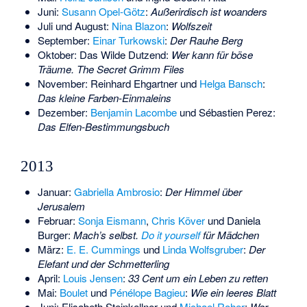
Juni:
Susann Opel-Götz
:
Außerirdisch ist woanders
Juli und August:
Nina Blazon
:
Wolfszeit
September:
Einar Turkowski
:
Der Rauhe Berg
Oktober:
Das Wilde Dutzend
:
Wer kann für böse
Träume. The Secret Grimm Files
November:
Reinhard Ehgartner
und
Helga Bansch
:
Das kleine Farben-Einmaleins
Dezember:
Benjamin Lacombe
und
Sébastien Perez
:
Das Elfen-Bestimmungsbuch
2013
Januar:
Gabriella Ambrosio
:
Der Himmel über
Jerusalem
Februar:
Sonja Eismann
,
Chris Köver
und
Daniela
Burger
:
Mach’s selbst.
Do it yourself
für Mädchen
März:
E. E. Cummings
und
Linda Wolfsgruber
:
Der
Elefant und der Schmetterling
April:
Louis Jensen
:
33 Cent um ein Leben zu retten
Mai:
Boulet
und
Pénélope Bagieu
:
Wie ein leeres Blatt
Juni:
Elisabeth Steinkellner
und
Michael Roher
:
Wer