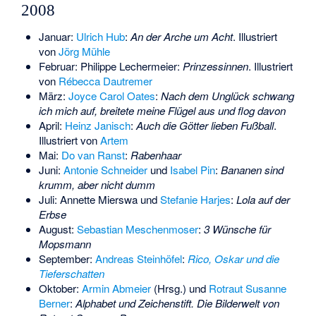
2008
Januar:
Ulrich Hub
:
An der Arche um Acht
. Illustriert
von
Jörg Mühle
Februar:
Philippe Lechermeier
:
Prinzessinnen
. Illustriert
von
Rébecca Dautremer
März:
Joyce Carol Oates
:
Nach dem Unglück schwang
ich mich auf, breitete meine Flügel aus und flog davon
April:
Heinz Janisch
:
Auch die Götter lieben Fußball
.
Illustriert von
Artem
Mai:
Do van Ranst
:
Rabenhaar
Juni:
Antonie Schneider
und
Isabel Pin
:
Bananen sind
krumm, aber nicht dumm
Juli:
Annette Mierswa
und
Stefanie Harjes
:
Lola auf der
Erbse
August:
Sebastian Meschenmoser
:
3 Wünsche für
Mopsmann
September:
Andreas Steinhöfel
:
Rico, Oskar und die
Tieferschatten
Oktober:
Armin Abmeier
(Hrsg.) und
Rotraut Susanne
Berner
:
Alphabet und Zeichenstift. Die Bilderwelt von