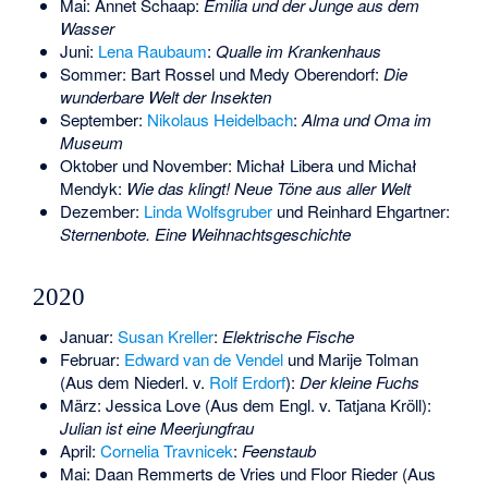
Mai:
Annet Schaap
:
Emilia und der Junge aus dem
Wasser
Juni:
Lena Raubaum
:
Qualle im Krankenhaus
Sommer:
Bart Rossel
und
Medy Oberendorf
:
Die
wunderbare Welt der Insekten
September:
Nikolaus Heidelbach
:
Alma und Oma im
Museum
Oktober und November:
Michał Libera
und
Michał
Mendyk
:
Wie das klingt! Neue Töne aus aller Welt
Dezember:
Linda Wolfsgruber
und
Reinhard Ehgartner
:
Sternenbote. Eine Weihnachtsgeschichte
2020
Januar:
Susan Kreller
:
Elektrische Fische
Februar:
Edward van de Vendel
und
Marije Tolman
(Aus dem Niederl. v.
Rolf Erdorf
):
Der kleine Fuchs
März:
Jessica Love
(Aus dem Engl. v.
Tatjana Kröll
):
Julian ist eine Meerjungfrau
April:
Cornelia Travnicek
:
Feenstaub
Mai:
Daan Remmerts de Vries
und
Floor Rieder
(Aus