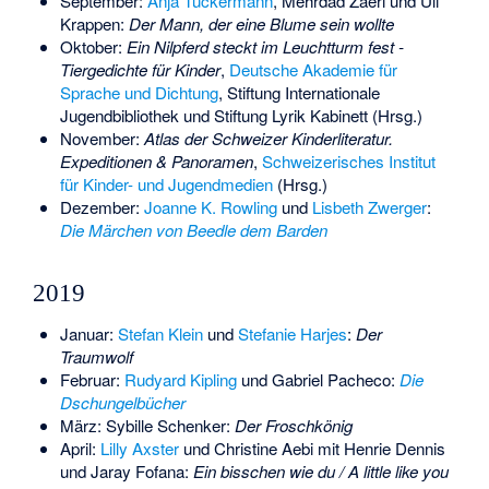
September:
Anja Tuckermann
,
Mehrdad Zaeri
und
Uli
Krappen
:
Der Mann, der eine Blume sein wollte
Oktober:
Ein Nilpferd steckt im Leuchtturm fest -
Tiergedichte für Kinder
,
Deutsche Akademie für
Sprache und Dichtung
, Stiftung Internationale
Jugendbibliothek und Stiftung Lyrik Kabinett (Hrsg.)
November:
Atlas der Schweizer Kinderliteratur.
Expeditionen & Panoramen
,
Schweizerisches Institut
für Kinder- und Jugendmedien
(Hrsg.)
Dezember:
Joanne K. Rowling
und
Lisbeth Zwerger
:
Die Märchen von Beedle dem Barden
2019
Januar:
Stefan Klein
und
Stefanie Harjes
:
Der
Traumwolf
Februar:
Rudyard Kipling
und
Gabriel Pacheco
:
Die
Dschungelbücher
März:
Sybille Schenker
:
Der Froschkönig
April:
Lilly Axster
und
Christine Aebi
mit
Henrie Dennis
und
Jaray Fofana
:
Ein bisschen wie du / A little like you