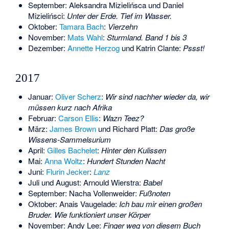
September:
Aleksandra Mizielińsca
und
Daniel
Mizielińsci
:
Unter der Erde. Tief im Wasser.
Oktober:
Tamara Bach
:
Vierzehn
November:
Mats Wahl
:
Sturmland. Band 1 bis 3
Dezember:
Annette Herzog
und
Katrin Clante
:
Pssst!
2017
Januar:
Oliver Scherz
:
Wir sind nachher wieder da, wir
müssen kurz nach Afrika
Februar:
Carson Ellis
:
Wazn Teez?
März:
James Brown
und
Richard Platt
:
Das große
Wissens-Sammelsurium
April:
Gilles Bachelet
:
Hinter den Kulissen
Mai:
Anna Woltz
:
Hundert Stunden Nacht
Juni:
Flurin Jecker
:
Lanz
Juli und August:
Arnould Wierstra
:
Babel
September:
Nacha Vollenweider
:
Fußnoten
Oktober:
Anais Vaugelade
:
Ich bau mir einen großen
Bruder. Wie funktioniert unser Körper
November:
Andy Lee
:
Finger weg von diesem Buch