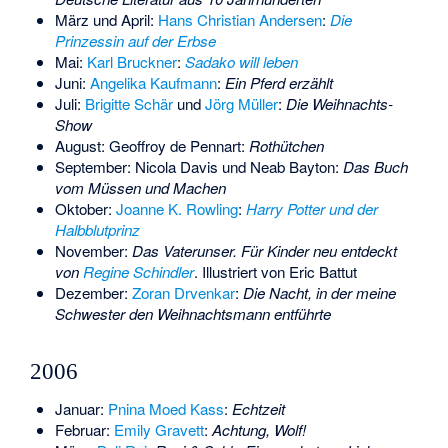
März und April:
Hans Christian Andersen
:
Die
Prinzessin auf der Erbse
Mai:
Karl Bruckner
:
Sadako will leben
Juni:
Angelika Kaufmann
:
Ein Pferd erzählt
Juli:
Brigitte Schär
und
Jörg Müller
:
Die Weihnachts-
Show
August:
Geoffroy de Pennart
:
Rothütchen
September:
Nicola Davis
und
Neab Bayton
:
Das Buch
vom Müssen und Machen
Oktober:
Joanne K. Rowling
:
Harry Potter und der
Halbblutprinz
November:
Das Vaterunser. Für Kinder neu entdeckt
von
Regine Schindler
. Illustriert von Eric Battut
Dezember:
Zoran Drvenkar
:
Die Nacht, in der meine
Schwester den Weihnachtsmann entführte
2006
Januar:
Pnina Moed Kass
:
Echtzeit
Februar:
Emily Gravett
:
Achtung, Wolf!