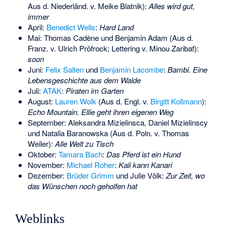
Aus d. Niederländ. v.
Meike Blatnik
):
Alles wird gut,
immer
April:
Benedict Wells
:
Hard Land
Mai:
Thomas Cadène
und
Benjamin Adam
(Aus d.
Franz. v.
Ulrich Pröfrock
; Lettering v.
Minou Zaribaf
):
soon
Juni:
Felix Salten
und
Benjamin Lacombe
:
Bambi. Eine
Lebensgeschichte aus dem Walde
Juli:
ATAK
:
Piraten im Garten
August:
Lauren Wolk
(Aus d. Engl. v.
Birgitt Kollmann
):
Echo Mountain. Ellie geht ihren eigenen Weg
September:
Aleksandra Mizielinsca
,
Daniel Mizielinscy
und
Natalia Baranowska
(Aus d. Poln. v.
Thomas
Weiler
):
Alle Welt zu Tisch
Oktober:
Tamara Bach
:
Das Pferd ist ein Hund
November:
Michael Roher
:
Kali kann Kanari
Dezember:
Brüder Grimm
und
Julie Völk
:
Zur Zeit, wo
das Wünschen noch geholfen hat
Weblinks