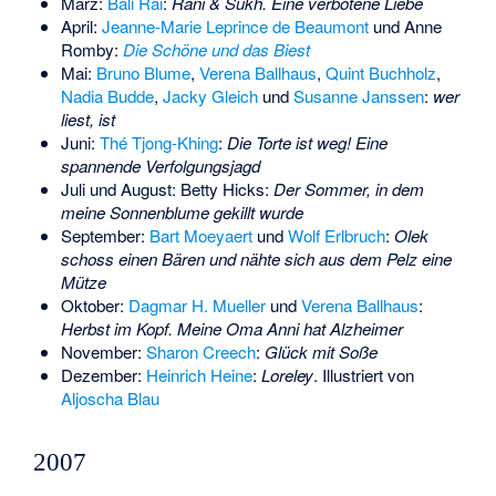
März:
Bali Rai
:
Rani & Sukh. Eine verbotene Liebe
April:
Jeanne-Marie Leprince de Beaumont
und
Anne
Romby
:
Die Schöne und das Biest
Mai:
Bruno Blume
,
Verena Ballhaus
,
Quint Buchholz
,
Nadia Budde
,
Jacky Gleich
und
Susanne Janssen
:
wer
liest, ist
Juni:
Thé Tjong-Khing
:
Die Torte ist weg! Eine
spannende Verfolgungsjagd
Juli und August:
Betty Hicks
:
Der Sommer, in dem
meine Sonnenblume gekillt wurde
September:
Bart Moeyaert
und
Wolf Erlbruch
:
Olek
schoss einen Bären und nähte sich aus dem Pelz eine
Mütze
Oktober:
Dagmar H. Mueller
und
Verena Ballhaus
:
Herbst im Kopf. Meine Oma Anni hat Alzheimer
November:
Sharon Creech
:
Glück mit Soße
Dezember:
Heinrich Heine
:
Loreley
. Illustriert von
Aljoscha Blau
2007