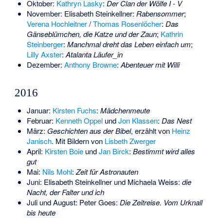
Oktober:
Kathryn Lasky
:
Der Clan der Wölfe I - V
November:
Elisabeth Steinkellner
:
Rabensommer
;
Verena Hochleitner
/
Thomas Rosenlöcher
:
Das
Gänseblümchen, die Katze und der Zaun
;
Kathrin
Steinberger
:
Manchmal dreht das Leben einfach um
;
Lilly Axster
:
Atalanta Läufer_in
Dezember:
Anthony Browne
:
Abenteuer mit Willi
2016
Januar:
Kirsten Fuchs
:
Mädchenmeute
Februar:
Kenneth Oppel
und
Jon Klassen
:
Das Nest
März:
Geschichten aus der Bibel
, erzählt von
Heinz
Janisch
. Mit Bildern von
Lisbeth Zwerger
April:
Kirsten Boie
und
Jan Birck
:
Bestimmt wird alles
gut
Mai:
Nils Mohl
:
Zeit für Astronauten
Juni:
Elisabeth Steinkellner
und
Michaela Weiss
:
die
Nacht, der Falter und ich
Juli und August:
Peter Goes
:
Die Zeitreise. Vom Urknall
bis heute