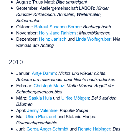
August:
Truus Matti
:
Bitte umsteigen!
September:
Ateliergemeinschaft LABOR
:
Kinder
Künstler Kritzelbuch. Anmalen, Weitermalen,
Selbermalen
Oktober:
Rotraut Susanne Berner
:
Buchtagebuch
November:
Holly-Jane Rahlens
:
Mauerblümchen
Dezember:
Heinz Janisch
und
Linda Wolfsgruber
:
Wie
war das am Anfang
2010
Januar:
Antje Damm
:
Nichts und wieder nichts.
Anlässe um miteinander über Nichts nachzudenken
Februar:
Christoph Mauz
:
Motte Maroni. Angriff der
Schrebergartenzombies
März:
Saskia Hula
und
Ulrike Möltgen
:
Bei 3 auf den
Bäumen
April:
Jenny Valentine
:
Kaputte Suppe
Mai:
Ulrich Plenzdorf
und Stefanie Harjes:
Gutenachtgeschichte
Juni:
Gerda Anger-Schmidt
und
Renate Habinger
:
Das