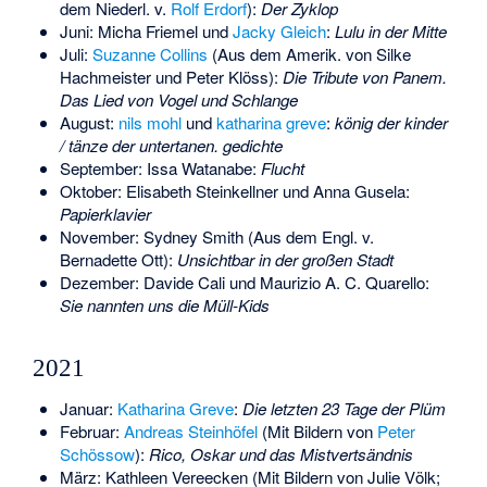
dem Niederl. v.
Rolf Erdorf
):
Der Zyklop
Juni:
Micha Friemel
und
Jacky Gleich
:
Lulu in der Mitte
Juli:
Suzanne Collins
(Aus dem Amerik. von
Silke
Hachmeister
und
Peter Klöss
):
Die Tribute von Panem.
Das Lied von Vogel und Schlange
August:
nils mohl
und
katharina greve
:
könig der kinder
/ tänze der untertanen. gedichte
September:
Issa Watanabe
:
Flucht
Oktober:
Elisabeth Steinkellner
und
Anna Gusela
:
Papierklavier
November:
Sydney Smith
(Aus dem Engl. v.
Bernadette Ott
):
Unsichtbar in der großen Stadt
Dezember:
Davide Cali
und
Maurizio A. C. Quarello
:
Sie nannten uns die Müll-Kids
2021
Januar:
Katharina Greve
:
Die letzten 23 Tage der Plüm
Februar:
Andreas Steinhöfel
(Mit Bildern von
Peter
Schössow
):
Rico, Oskar und das Mistvertsändnis
März:
Kathleen Vereecken
(Mit Bildern von
Julie Völk
;