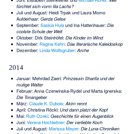
fürchtet sich vorm lila Lachs?
Juli und August:
Heidi Trpak
und
Laura Momo
Aufderhaar
:
Gerda Gelse
September:
Saskia Hula
und
Ina Hattenhauer
:
Die
coolste Schule der Welt
Oktober:
Dirk Steinhöfel
:
Die Kinder im Wind
November:
Regina Kehn
:
Das literarische Kaleidoskop
Dezember:
Linda Wolfsgruber
:
Arche
2014
Januar:
Mehrdad Zaeri
:
Prinzessin Sharifa und der
mutige Walter
Februar:
Anna Czerwinska-Rydel und Marta Ignerska
:
Die Tonangeber
März:
Claude K. Dubois
:
Akim rennt
April:
Christina Röckl
:
Und dann platzt der Kopf
Mai:
Ruth Ozeki
:
Geschichte für einen Augenblick
Juni:
Verena Hochleitner
:
Der verliebte Koch
Juli und August:
Marissa Meyer
:
Die Luna-Chroniken