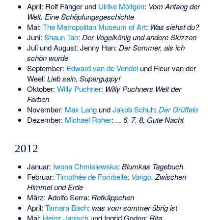
April:
Rolf Fänger
und
Ulrike Möltgen
:
Vom Anfang der
Welt. Eine Schöpfungsgeschichte
Mai:
The Metropolitan Museum of Art
:
Was siehst du?
Juni:
Shaun Tan
:
Der Vogelkönig und andere Skizzen
Juli und August: Jenny Han:
Der Sommer, als ich
schön wurde
September:
Edward van de Vendel
und
Fleur van der
Weel
:
Lieb sein, Superguppy!
Oktober:
Willy Puchner
:
Willy Puchners Welt der
Farben
November:
Max Lang
und
Jakob Schuh
:
Der Grüffelo
Dezember:
Michael Roher
:
... 6, 7, 8, Gute Nacht
2012
Januar:
Iwona Chmielewska
:
Blumkas Tagebuch
Februar:
Timothée de Fombelle
:
Vango
. Zwischen
Himmel und Erde
März:
Adolfo Serra
:
Rotkäppchen
April:
Tamara Bach
:
was vom sommer übrig ist
Mai:
Heinz Janisch
und
Ingrid Godon
:
Rita