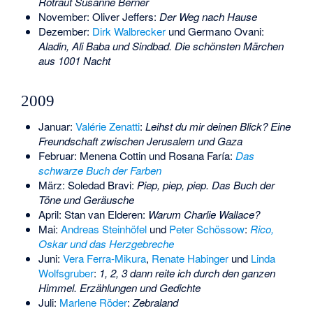
Rotraut Susanne Berner
November:
Oliver Jeffers
:
Der Weg nach Hause
Dezember:
Dirk Walbrecker
und
Germano Ovani
:
Aladin, Ali Baba und Sindbad. Die schönsten Märchen
aus 1001 Nacht
2009
Januar:
Valérie Zenatti
:
Leihst du mir deinen Blick? Eine
Freundschaft zwischen Jerusalem und Gaza
Februar:
Menena Cottin
und
Rosana Faría
:
Das
schwarze Buch der Farben
März:
Soledad Bravi
:
Piep, piep, piep. Das Buch der
Töne und Geräusche
April:
Stan van Elderen
:
Warum Charlie Wallace?
Mai:
Andreas Steinhöfel
und
Peter Schössow
:
Rico,
Oskar und das Herzgebreche
Juni:
Vera Ferra-Mikura
,
Renate Habinger
und
Linda
Wolfsgruber
:
1, 2, 3 dann reite ich durch den ganzen
Himmel. Erzählungen und Gedichte
Juli:
Marlene Röder
:
Zebraland