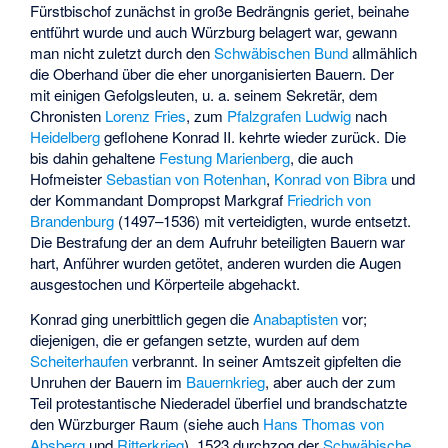
Fürstbischof zunächst in große Bedrängnis geriet, beinahe
entführt wurde und auch Würzburg belagert war, gewann
man nicht zuletzt durch den
Schwäbischen Bund
allmählich
die Oberhand über die eher unorganisierten Bauern. Der
mit einigen Gefolgsleuten, u. a. seinem Sekretär, dem
Chronisten
Lorenz Fries
, zum
Pfalzgrafen Ludwig
nach
Heidelberg
geflohene Konrad II. kehrte wieder zurück. Die
bis dahin gehaltene
Festung Marienberg
, die auch
Hofmeister
Sebastian von Rotenhan
,
Konrad von Bibra
und
der Kommandant Dompropst Markgraf
Friedrich von
Brandenburg
(1497–1536) mit verteidigten, wurde entsetzt.
Die Bestrafung der an dem Aufruhr beteiligten Bauern war
hart, Anführer wurden getötet, anderen wurden die Augen
ausgestochen und Körperteile abgehackt.
Konrad ging unerbittlich gegen die
Anabaptisten
vor;
diejenigen, die er gefangen setzte, wurden auf dem
Scheiterhaufen
verbrannt. In seiner Amtszeit gipfelten die
Unruhen der Bauern im
Bauernkrieg
, aber auch der zum
Teil protestantische Niederadel überfiel und brandschatzte
den Würzburger Raum (siehe auch
Hans Thomas von
Absberg
und
Ritterkrieg
). 1523 durchzog der
Schwäbische