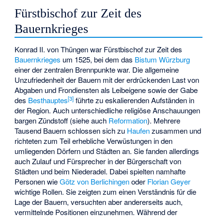
Fürstbischof zur Zeit des
Bauernkrieges
Konrad II. von Thüngen war Fürstbischof zur Zeit des
Bauernkrieges
um 1525, bei dem das
Bistum Würzburg
einer der zentralen Brennpunkte war. Die allgemeine
Unzufriedenheit der Bauern mit der erdrückenden Last von
Abgaben und Frondiensten als Leibeigene sowie der Gabe
[
3
]
des
Besthauptes
führte zu eskalierenden Aufständen in
der Region. Auch unterschiedliche religiöse Anschauungen
bargen Zündstoff (siehe auch
Reformation
). Mehrere
Tausend Bauern schlossen sich zu
Haufen
zusammen und
richteten zum Teil erhebliche Verwüstungen in den
umliegenden Dörfern und Städten an. Sie fanden allerdings
auch Zulauf und Fürsprecher in der Bürgerschaft von
Städten und beim Niederadel. Dabei spielten namhafte
Personen wie
Götz von Berlichingen
oder
Florian Geyer
wichtige Rollen. Sie zeigten zum einen Verständnis für die
Lage der Bauern, versuchten aber andererseits auch,
vermittelnde Positionen einzunehmen. Während der