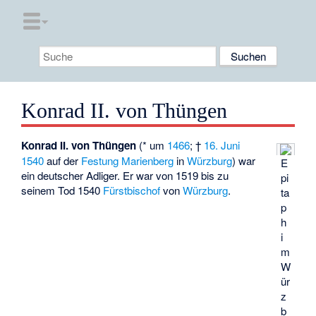
Konrad II. von Thüngen
Konrad II. von Thüngen
(* um
1466
; †
16. Juni
1540
auf der
Festung Marienberg
in
Würzburg
) war
E
ein deutscher Adliger. Er war von 1519 bis zu
pi
seinem Tod 1540
Fürstbischof
von
Würzburg
.
ta
p
h
i
m
W
ür
z
b