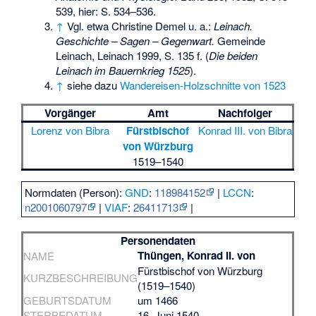
539, hier: S. 534–536.
↑
Vgl. etwa Christine Demel u. a.:
Leinach.
Geschichte – Sagen – Gegenwart.
Gemeinde
Leinach, Leinach 1999, S. 135 f. (
Die beiden
Leinach im Bauernkrieg 1525
).
↑
siehe dazu
Wandereisen-Holzschnitte von 1523
Vorgänger
Amt
Nachfolger
Lorenz von Bibra
Fürstbischof
Konrad III. von Bibra
von Würzburg
1519–1540
Normdaten (Person):
GND
:
118984152
|
LCCN
:
n2001060797
|
VIAF
:
26411713
|
Personendaten
Thüngen, Konrad II. von
NAME
Fürstbischof von Würzburg
KURZBESCHREIBUNG
(1519–1540)
GEBURTSDATUM
um 1466
STERBEDATUM
16. Juni 1540