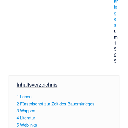
kr
ie
g
e
s
u
m
1
5
2
5
Inhaltsverzeichnis
1
Leben
2
Fürstbischof zur Zeit des Bauernkrieges
3
Wappen
4
Literatur
5
Weblinks