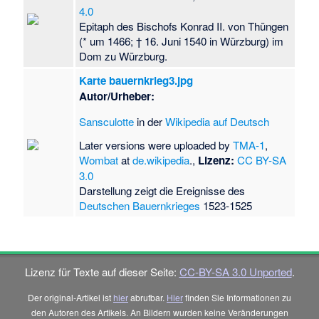
4.0
Epitaph des Bischofs Konrad II. von Thüngen
(* um 1466; † 16. Juni 1540 in Würzburg) im
Dom zu Würzburg.
Karte bauernkrieg3.jpg
Autor/Urheber:
Sansculotte
in der
Wikipedia auf Deutsch
Later versions were uploaded by
TMA-1
,
Wombat
at
de.wikipedia
.,
Lizenz:
CC BY-SA
3.0
Darstellung zeigt die Ereignisse des
Deutschen Bauernkrieges
1523-1525
Lizenz für Texte auf dieser Seite:
CC-BY-SA 3.0 Unported
.
Der original-Artikel ist
hier
abrufbar.
Hier
finden Sie Informationen zu
den Autoren des Artikels. An Bildern wurden keine Veränderungen