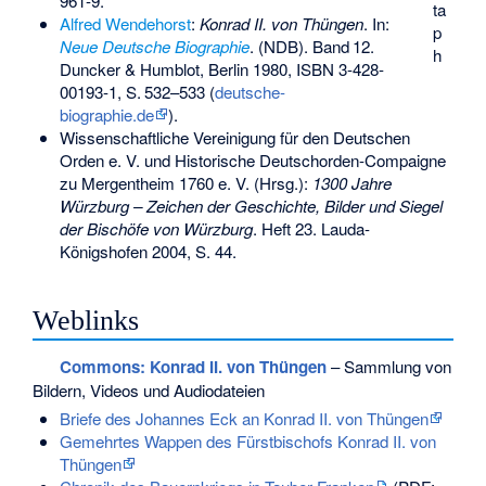
961-9
.
ta
Alfred Wendehorst
:
Konrad II. von Thüngen
. In:
p
Neue Deutsche Biographie
. (NDB).
Band
12
.
h
Duncker & Humblot, Berlin 1980,
ISBN 3-428-
00193-1
,
S.
532–533
(
deutsche-
biographie.de
).
Wissenschaftliche Vereinigung für den Deutschen
Orden e. V. und Historische Deutschorden-Compaigne
zu Mergentheim 1760 e. V. (Hrsg.):
1300 Jahre
Würzburg – Zeichen der Geschichte, Bilder und Siegel
der Bischöfe von Würzburg
. Heft 23. Lauda-
Königshofen 2004, S. 44.
Weblinks
Commons
: Konrad II. von Thüngen
– Sammlung von
Bildern, Videos und Audiodateien
Briefe des Johannes Eck an Konrad II. von Thüngen
Gemehrtes Wappen des Fürstbischofs Konrad II. von
Thüngen