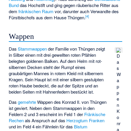
Bund
das Hochstift und ging gegen räuberische Ritter aus
dem
fränkischen Raum
vor, darunter auch Verwandte des
[
4
]
Fürstbischofs aus dem Hause Thüngen.
Wappen
Das
Stammwappen
der Familie von Thüngen zeigt
in Silber einen mit drei gewellten roten Pfählen
D
belegten goldenen Balken. Auf dem Helm mit rot-
a
silbernen Decken steht der Rumpf eines
s
graubärtigen Mannes in rotem Kleid mit silbernem
W
Kragen. Sein Haupt ist mit einer silbern gestulpten
a
roten Haube bedeckt, die auf der Spitze und an
p
beiden Seiten mit Hahnenfedern bestückt ist.
p
e
Das
gemehrte
Wappen des Konrad II. von Thüngen
n
ist geviert. Neben dem Stammwappen in den
K
Feldern 2 und 3 erscheint im Feld 1 der
Fränkische
o
Rechen
als Anspruch auf das
Herzogtum Franken
nr
und im Feld 4 ein Fähnlein für das
Bistum
a