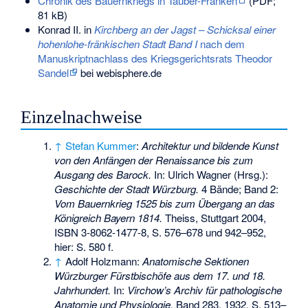
Chronik des Bauernkriegs in Tauber-Franken
(PDF;
81 kB)
Konrad II. in
Kirchberg an der Jagst – Schicksal einer
hohenlohe-fränkischen Stadt Band I
nach dem
Manuskriptnachlass des Kriegsgerichtsrats Theodor
Sandel
bei webisphere.de
Einzelnachweise
↑
Stefan Kummer
:
Architektur und bildende Kunst
von den Anfängen der Renaissance bis zum
Ausgang des Barock.
In: Ulrich Wagner (Hrsg.):
Geschichte der Stadt Würzburg.
4 Bände; Band 2:
Vom Bauernkrieg 1525 bis zum Übergang an das
Königreich Bayern 1814.
Theiss, Stuttgart 2004,
ISBN 3-8062-1477-8
, S. 576–678 und 942–952,
hier: S. 580 f.
↑
Adolf Holzmann:
Anatomische Sektionen
Würzburger Fürstbischöfe aus dem 17. und 18.
Jahrhundert.
In:
Virchow’s Archiv für pathologische
Anatomie und Physiologie.
Band 283, 1932, S. 513–