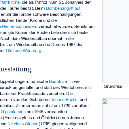
Pfarrkirche
, die als Patrozinium St. Johannes der
der Täufer besitzt. Beim
Bombenangriff auf
erfuhr die Kirche schwere Beschädigungen,
stlichen Teil der Kirche und die
n Riemenschneiders
vernichtet wurden. Bereits um
fertigte Kopien der Büsten befinden sich heute
ch. Nach dem Wiederaufbau übernahm die
 bis zum Wiederaufbau des Domes 1967 die
der
Diözese Würzburg
.
usstattung
doppelchörige romanische
Basilika
mit zwei
Grundriss
barock umgestaltet und statt des Westchores mit
barocker Prachtfassade versehen. Die
nderem von den Gebrüdern
Johann Baptist
und
ominikus Zimmermann schuf um 1720 vor allem
a
Gipsintarsien
am 1945 verbrannten
en (Freskenzyklus und Ölbilder) durch Johann
 und
Nikolaus Stuber
(1736) gingen weitgehend