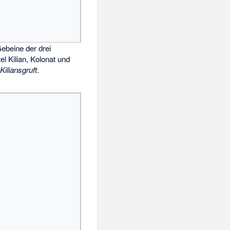
ebeine der drei
l Kilian, Kolonat und
r
Kiliansgruft
.