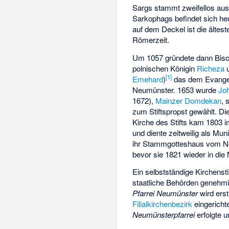
Sargs stammt zweifellos au
Sarkophags befindet sich heu
auf dem Deckel ist die ältes
Römerzeit.
Um 1057 gründete dann Bis
polnischen Königin
Richeza
u
[
1
]
Emehard
)
das dem Evange
Neumünster. 1653 wurde
Jo
1672),
Mainzer Domdekan
, 
zum Stiftspropst gewählt. Di
Kirche des Stifts kam 1803 
und diente zeitweilig als Mu
ihr Stammgotteshaus vom Ne
bevor sie 1821 wieder in di
Ein selbstständige Kirchenst
staatliche Behörden genehmig
Pfarrei Neumünster
wird ers
Filialkirchenbezirk
eingericht
Neumünsterpfarrei
erfolgte u