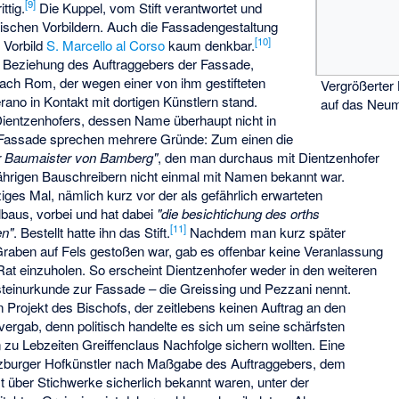
[
9
]
ttig.
Die Kuppel, vom Stift verantwortet und
römischen Vorbildern. Auch die Fassadengestaltung
[
10
]
 Vorbild
S. Marcello al Corso
kaum denkbar.
te Beziehung des Auftraggebers der Fassade,
nach Rom, der wegen einer von ihm gestifteten
Vergrößerter 
erano in Kontakt mit dortigen Künstlern stand.
auf das Neu
ientzenhofers, dessen Name überhaupt nicht in
e Fassade sprechen mehrere Gründe: Zum einen die
r Baumaister von Bamberg"
, den man durchaus mit Dientzenhofer
gjährigen Bauschreibern nicht einmal mit Namen bekannt war.
iges Mal, nämlich kurz vor der als gefährlich erwarteten
baus, vorbei und hat dabei
"die besichtichung des orths
[
11
]
en"
. Bestellt hatte ihn das Stift.
Nachdem man kurz später
aben auf Fels gestoßen war, gab es offenbar keine Veranlassung
Rat einzuholen. So erscheint Dientzenhofer weder in den weiteren
teinurkunde zur Fassade – die Greissing und Pezzani nennt.
 Projekt des Bischofs, der zeitlebens keinen Auftrag an den
ergab, denn politisch handelte es sich um seine schärfsten
 zu Lebzeiten Greiffenclaus Nachfolge sichern wollten. Eine
rzburger Hofkünstler nach Maßgabe des Auftraggebers, dem
 über Stichwerke sicherlich bekannt waren, unter der