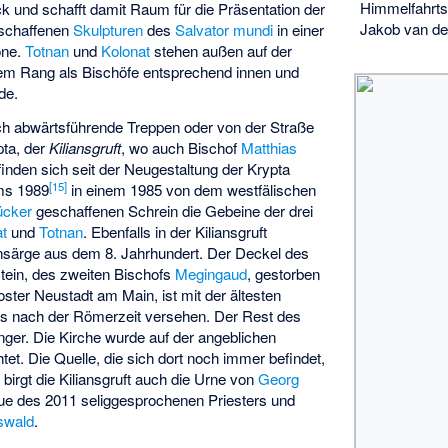
Himmelfahrts
k und schafft damit Raum für die Präsentation der
Jakob van de
schaffenen
Skulpturen
des
Salvator mundi
in einer
one.
Totnan
und
Kolonat
stehen außen auf der
em Rang als Bischöfe entsprechend innen und
de.
h abwärtsführende Treppen oder von der Straße
pta, der
Kiliansgruft
, wo auch Bischof
Matthias
finden sich seit der Neugestaltung der Krypta
[
15
]
ums 1989
in einem 1985 von dem westfälischen
ücker
geschaffenen Schrein die Gebeine der drei
at
und
Totnan
. Ebenfalls in der Kiliansgruft
insärge aus dem 8. Jahrhundert. Der Deckel des
tein, des zweiten Bischofs
Megingaud
, gestorben
ter Neustadt am Main, ist mit der ältesten
ns nach der Römerzeit versehen. Der Rest des
nger. Die Kirche wurde auf der angeblichen
tet. Die Quelle, die sich dort noch immer befindet,
2 birgt die Kiliansgruft auch die Urne von
Georg
tue des 2011 seliggesprochenen Priesters und
swald
.