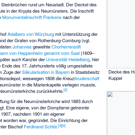
s Steinbrüchen rund um Neustadt. Der Deckel des
te in der Krypta des Neumünsters. Die Inschrift
te
Monumentalinschrift
Frankens
nach der
chof
Adalbero von Würzburg
mit Unterstützung der
nd der Grafen von Rothenburg-Comburg (vgl.
listen
Johannes
geweihte
Chorherrenstift
hann von Heppenheim genannt vom Saal
(1609–
später auch Kanzler der
Universität Heidelberg
, hier
e Ende des 17. Jahrhunderts völlig umgestaltete
Decke des Ha
im Zuge der
Säkularisation in Bayern
in Staatsbesitz
Kuppel
nitionsdepot, weswegen 1808 die
Kreuz
bruderschaft
umünster in die Marienkapelle verlegen musste,
[
2
]
e Neumünsterkirche zurückkehrte.
iftung für die Neumünsterkirche wird 1883 durch
t. Eine eigene, von der Dompfarrei getrennte
t 1907, nachdem 1901 ein eigener
et worden war, gegründet. Die Einrichtung der
[
3
]
[
4
]
nter Bischof
Ferdinand Schlör
.