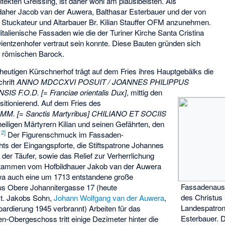
tekten Greissing, ist daher wohl am plausibelsten. Als
daher Jacob van der Auwera, Balthasar Esterbauer und der von
e Stuckateur und Altarbauer Br. Kilian Stauffer OFM anzunehmen.
italienische Fassaden wie die der Turiner Kirche
Santa Cristina
ientzenhofer vertraut sein konnte. Diese Bauten gründen sich
im römischen Barock.
utigen Kürschnerhof trägt auf dem Fries ihres Hauptgebälks die
chrift
ANNO MDCCXVI POSUIT / JOANNES PHILIPPUS
 F.O.D. [= Franciae orientalis Dux]
, mittig den
itionierend. Auf dem Fries des
 MM. [= Sanctis Martyribus] CHILIANO ET SOCIIS
eiligen Märtyrern Kilian und seinen Gefährten, den
12
]
Der Figurenschmuck im Fassaden-
ts der Eingangspforte, die Stiftspatrone Johannes
der Täufer, sowie das Relief zur Verherrlichung
stammen vom Hofbildhauer
Jakob van der Auwera
a auch eine um 1713 entstandene große
Fassadenauss
 Obere Johannitergasse 17 (heute
des Christus 
t. Jakobs Sohn,
Johann Wolfgang van der Auwera
,
Landespatron
bardierung 1945 verbrannt) Arbeiten für das
Esterbauer. 
-Obergeschoss tritt einige Dezimeter hinter die