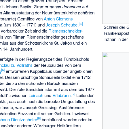
edoch zu einem großen Teil kopiert. Erhalten
r mit Johann Baptist Zimmermanns
Johannes auf
n Altarausstattung der Neumünsterkirche gehörten
erbrannte) Gemälde von
Anton Clemens
[
5
]
ca (um 1690 – 1771) und
Joseph Scheubel
.
Schrein der G
vorbarocker Zeit sind die
Riemenschneider
-
Frankenaposte
lls von Tilman Riemenschneider geschaffene
Totnan in de
mius aus der Schottenkirche St. Jakob und ein
 14. Jahrhundert.
erfolgte in der Regierungszeit des Fürstbischofs
enclau zu Vollraths
der Neubau des von dem
[
6
]
g
entworfenen Kuppelbaus über der angeblichen
l. Dessen prächtige Schauseite bildet eine 1712
ade, die zu den schönsten Barockfassaden
wird. Der rote Sandstein stammt aus dem bis 1977
[
7
]
hloß“ zwischen
Leinach
und
Erlabrunn
.
Leitender
kts, das auch noch die barocke Umgestaltung des
asste, war Joseph Greissing. Ausführender
Valentino Pezzani
mit seinen Gehilfen. Inwieweit
[
8
]
ohann Dientzenhofer
beeinflusst wurden oder im
 und/oder anderen Würzburger Hofkünstlern