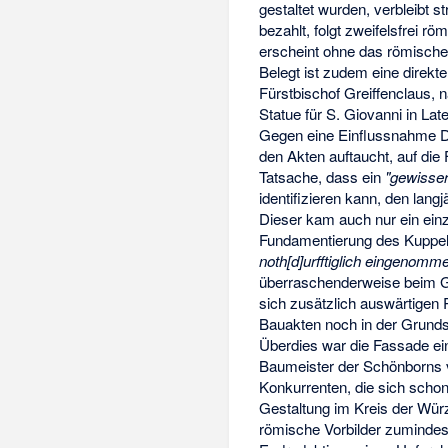
gestaltet wurden, verbleibt stri
bezahlt, folgt zweifelsfrei 
erscheint ohne das römische
Belegt ist zudem eine direk
Fürstbischof Greiffenclaus, 
Statue für S. Giovanni in Lat
Gegen eine Einflussnahme D
den Akten auftaucht, auf di
Tatsache, dass ein
"gewisse
identifizieren kann, den lan
Dieser kam auch nur ein einz
Fundamentierung des Kuppel
noth[d]urfftiglich eingenomm
überraschenderweise beim Gr
sich zusätzlich auswärtigen 
Bauakten noch in der Grunds
Überdies war die Fassade ein
Baumeister der Schönborns v
Konkurrenten, die sich schon
Gestaltung im Kreis der Wü
römische Vorbilder zumindest