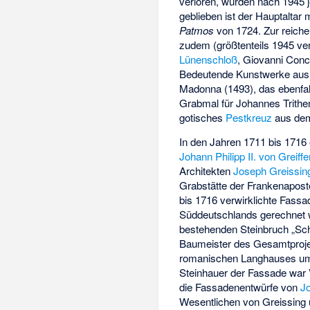
verloren, wurden nach 1945 j
geblieben ist der Hauptalta
Patmos
von 1724. Zur reiche
zudem (größtenteils 1945 v
Lünenschloß
, Giovanni Con
Bedeutende Kunstwerke aus 
Madonna (1493), das ebenfa
Grabmal für Johannes Trithe
gotisches
Pestkreuz
aus dem
In den Jahren 1711 bis 1716 
Johann Philipp II. von Greiff
Architekten
Joseph Greissin
Grabstätte der Frankenaposte
bis 1716 verwirklichte Fass
Süddeutschlands gerechnet 
bestehenden Steinbruch „Sc
Baumeister des Gesamtproje
romanischen Langhauses umf
Steinhauer der Fassade war
die Fassadenentwürfe von
J
Wesentlichen von Greissing