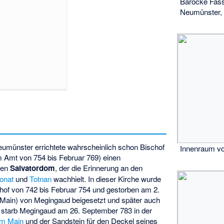
Barocke Fass
Neumünster,
eumünster errichtete wahrscheinlich schon Bischof
Innenraum v
m Amt von 754 bis Februar 769) einen
ten
Salvatordom
, der die Erinnerung an den
onat
und
Totnan
wachhielt. In dieser Kirche wurde
hof von 742 bis Februar 754 und gestorben am 2.
Main) von Megingaud beigesetzt und später auch
s starb Megingaud am 26. September 783 in der
am Main
und der Sandstein für den Deckel seines