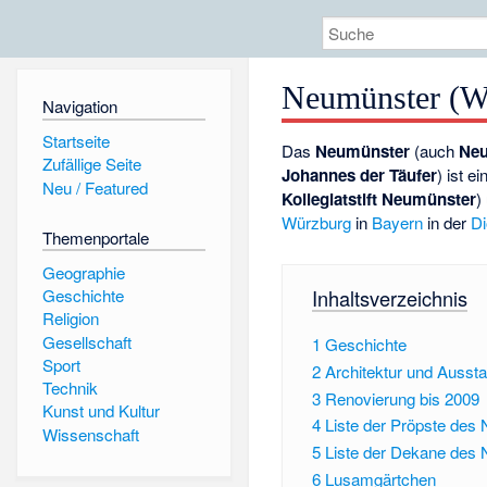
Neumünster (W
Navigation
Startseite
Das
Neumünster
(auch
Neu
Zufällige Seite
Johannes der Täufer
) ist e
Neu / Featured
Kollegiatstift Neumünster
)
Würzburg
in
Bayern
in der
D
Themenportale
Geographie
Inhaltsverzeichnis
Geschichte
Religion
Gesellschaft
1
Geschichte
Sport
2
Architektur und Aussta
Technik
3
Renovierung bis 2009
Kunst und Kultur
4
Liste der Pröpste des 
Wissenschaft
5
Liste der Dekane des 
6
Lusamgärtchen