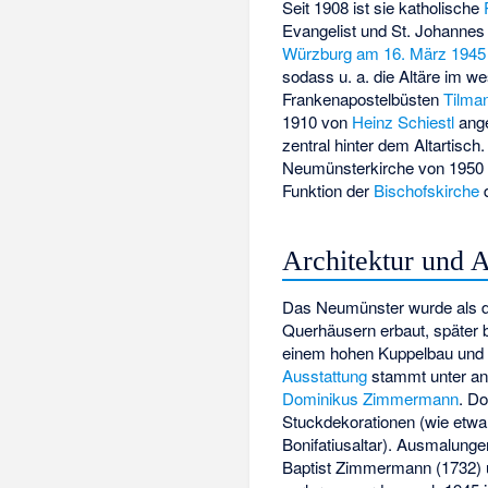
Seit 1908 ist sie katholische
Evangelist und St. Johannes 
Würzburg am 16. März 1945
sodass u. a. die Altäre im we
Frankenapostelbüsten
Tilma
1910 von
Heinz Schiestl
ange
zentral hinter dem Altartis
Neumünsterkirche von 1950
Funktion der
Bischofskirche
Architektur und A
Das Neumünster wurde als 
Querhäusern erbaut, später 
einem hohen Kuppelbau und 
Ausstattung
stammt unter a
Dominikus Zimmermann
. D
Stuckdekorationen (wie etw
Bonifatiusaltar). Ausmalung
Baptist Zimmermann (1732)