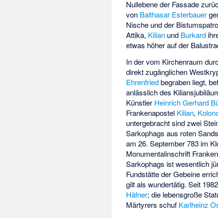
Nullebene der Fassade zurüc
von
Balthasar Esterbauer
ge
Nische und der Bistumspatr
Attika,
Kilian
und
Burkard
ihr
etwas höher auf der Balustra
In der vom Kirchenraum durc
direkt zugänglichen Westkry
Ehrenfried
begraben liegt, be
anlässlich des Kiliansjubilä
Künstler
Heinrich Gerhard B
Frankenapostel
Kilian
,
Kolon
untergebracht sind zwei Ste
Sarkophags aus roten Sands
am 26. September 783 im Klos
Monumentalinschrift Franke
Sarkophags ist wesentlich jü
Fundstätte der Gebeine errich
gilt als wundertätig. Seit 198
Häfner
; die lebensgroße Sta
Märtyrers schuf
Karlheinz O