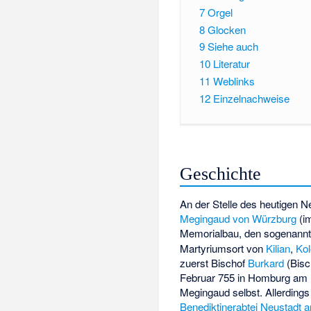
7
Orgel
8
Glocken
9
Siehe auch
10
Literatur
11
Weblinks
12
Einzelnachweise
Geschichte
An der Stelle des heutigen N
Megingaud von Würzburg
(i
Memorialbau, den sogenann
Martyriumsort von
Kilian
,
Kol
zuerst Bischof
Burkard
(Bisc
Februar 755 in Homburg am 
Megingaud selbst. Allerding
Benediktinerabtei Neustadt 