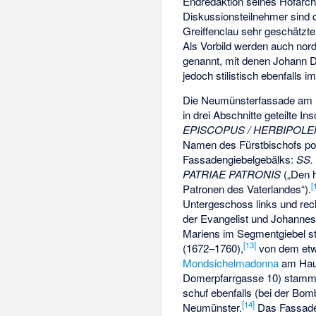
Endredaktion seines Hofarchi
Diskussionsteilnehmer sind 
Greiffenclau sehr geschätzt
Als Vorbild werden auch nord
genannt, mit denen Johann D
jedoch stilistisch ebenfalls 
Die Neumünsterfassade am he
in drei Abschnitte geteilte Ins
EPISCOPUS / HERBIPOLENSIS
Namen des Fürstbischofs pos
Fassadengiebelgebälks:
SS.
PATRIAE PATRONIS
(„Den h
[
Patronen des Vaterlandes“).
Untergeschoss links und rech
der Evangelist und Johannes 
Mariens im Segmentgiebel 
[
13
]
(1672–1760),
von dem etw
Mondsichelmadonna
am Haus
Domerpfarrgasse 10) stamm
schuf ebenfalls (bei der Bom
[
14
]
Neumünster.
Das Fassaden