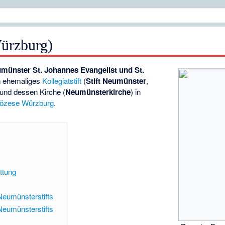
ürzburg)
münster St. Johannes Evangelist und St.
in ehemaliges
Kollegiatstift
(
Stift Neumünster
,
 und dessen Kirche (
Neumünsterkirche
) in
iözese Würzburg
.
ttung
Neumünsterstifts
Neumünsterstifts