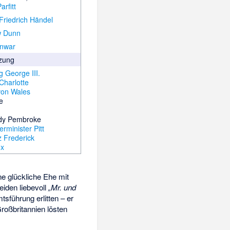
arfitt
Friedrich Händel
w Dunn
Anwar
zung
g George III.
Charlotte
von Wales
le
ady Pembroke
rminister Pitt
z Frederick
ox
eine glückliche Ehe mit
eiden liebevoll
„Mr. und
tsführung erlitten – er
roßbritannien lösten