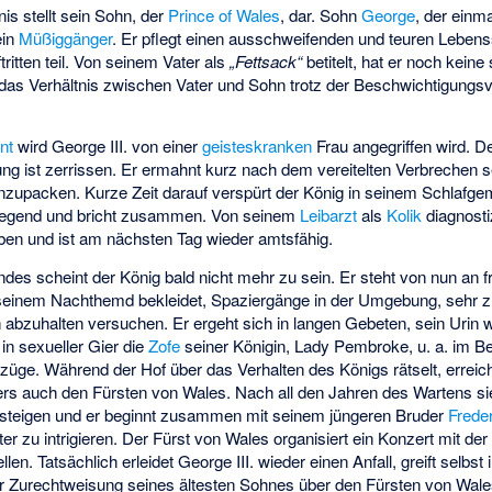
is stellt sein Sohn, der
Prince of Wales
, dar. Sohn
George
, der einm
ein
Müßiggänger
. Er pflegt einen ausschweifenden und teuren Lebenss
ftritten teil. Von seinem Vater als
„Fettsack“
betitelt, hat er noch kei
 das Verhältnis zwischen Vater und Sohn trotz der Beschwichtigungs
nt
wird George III. von einer
geisteskranken
Frau angegriffen wird. De
idung ist zerrissen. Er ermahnt kurz nach dem vereitelten Verbrechen 
 anzupacken. Kurze Zeit darauf verspürt der König in seinem Schlafg
egend und bricht zusammen. Von seinem
Leibarzt
als
Kolik
diagnost
ben und ist am nächsten Tag wieder amtsfähig.
des scheint der König bald nicht mehr zu sein. Er steht von nun an
 seinem Nachthemd bekleidet, Spaziergänge in der Umgebung, sehr z
abzuhalten versuchen. Er ergeht sich in langen Gebeten, sein Urin we
in sexueller Gier die
Zofe
seiner Königin, Lady Pembroke, u. a. im B
orzüge. Während der Hof über das Verhalten des Königs rätselt, errei
rs auch den Fürsten von Wales. Nach all den Jahren des Wartens si
teigen und er beginnt zusammen mit seinem jüngeren Bruder
Frede
er zu intrigieren. Der Fürst von Wales organisiert ein Konzert mit der
n. Tatsächlich erleidet George III. wieder einen Anfall, greift selbst 
er Zurechtweisung seines ältesten Sohnes über den Fürsten von Wale