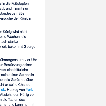
al in die Fußstapfen
til, und nimmt nur
ne standesgemäße
versuche der Königin
r König wird nicht
seine Wachen, die
emach starke
iziert, bekommt George
 frühmorgens um vier Uhr
ur Bestürzung seiner
ist eine bläuliche
eisein seiner Gemahlin
chen die Gerüchte über
eht er seine Chance
rick
, Herzog von
York
 Absicht, den König vor
in die Tasten des
s her und kann nur mit