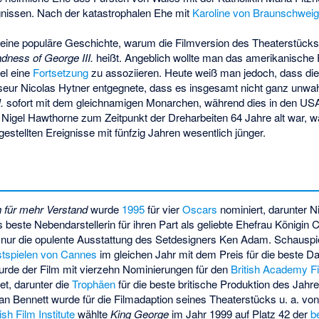
gnissen. Nach der katastrophalen Ehe mit
Karoline von Braunschweig
s eine populäre Geschichte, warum die Filmversion des Theaterstück
ness of George III.
heißt. Angeblich wollte man das amerikanische
el eine
Fortsetzung
zu assoziieren. Heute weiß man jedoch, dass die
seur Nicolas Hytner entgegnete, dass es insgesamt nicht ganz unwahr
.
sofort mit dem gleichnamigen Monarchen, während dies in den USA ni
Nigel Hawthorne zum Zeitpunkt der Dreharbeiten 64 Jahre alt war, w
gestellten Ereignisse mit fünfzig Jahren wesentlich jünger.
h für mehr Verstand
wurde
1995
für vier
Oscars
nominiert, darunter N
ls beste Nebendarstellerin für ihren Part als geliebte Ehefrau Königin
nur die opulente Ausstattung des Setdesigners Ken Adam. Schauspie
stspielen von Cannes
im gleichen Jahr mit dem Preis für die beste Dar
rde der Film mit vierzehn Nominierungen für den
British Academy F
et, darunter die
Trophäen
für die beste britische Produktion des Jah
Alan Bennett wurde für die Filmadaption seines Theaterstücks u. a. vo
tish Film Institute
wählte
King George
im Jahr 1999 auf Platz 42 der
b