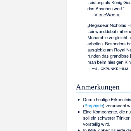
Leistung als König Geo
das Ansehen wert.“
–
VideoWoche
„Regisseur Nicholas Hy
Leinwanddebüt mit ein
Monarchie vergleicht 
arbeiten. Besonders be
ausgiebig am Royal Na
runden das grandiose 
man beim hiesigen Ki
–
Blickpunkt: Film
Anmerkungen
Durch heutige Erkenntn
(
Porphyrie
) verursacht w
Eine Komponente, die nur
soll ein schwerer Trinker
vorstellig wird.
In Wirklichkeit dauerte d