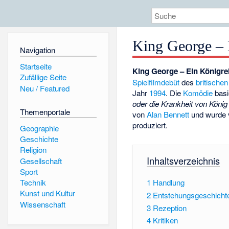
King George – 
Navigation
Startseite
King George – Ein Königre
Zufällige Seite
Spielfilmdebüt
des
britischen
Neu / Featured
Jahr
1994
. Die
Komödie
basi
oder die Krankheit von König 
Themenportale
von
Alan Bennett
und wurde 
produziert.
Geographie
Geschichte
Religion
Inhaltsverzeichnis
Gesellschaft
Sport
1
Handlung
Technik
Kunst und Kultur
2
Entstehungsgeschicht
Wissenschaft
3
Rezeption
4
Kritiken