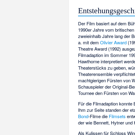
Entstehungsgesch
Der Film basiert auf dem B
1990er Jahre vom britische
zweieinhalb Jahre lang der B
a. mit dem
Olivier Award
(19
Theatre Award
(1992) ausgez
Filmadaption im Sommer 1994
Hawthorne interpretiert werd
Theaterstücks zu geben, wü
Theaterensemble verpflichte
machtgierigen Fürsten von 
Schauspieler der Original-B
Tournee den Fürsten von Wale
Für die Filmadaption konnte 
Ihm zur Seite standen der et
Bond
-Filme die
Filmsets
entw
der wie Bennett, Hytner und
Als Kulissen für Schloss Win