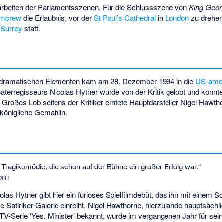
arbeiten der Parlamentsszenen. Für die Schlussszene von
King Georg
lmcrew
die Erlaubnis, vor der
St Paul’s Cathedral
in
London
zu drehen.
n
Surrey
statt.
t dramatischen Elementen kam am 28. Dezember 1994 in die
US-amer
eaterregisseurs Nicolas Hytner wurde von der Kritik gelobt und konnte
 Großes Lob seitens der Kritiker erntete Hauptdarsteller Nigel Hawtho
 königliche Gemahlin.
 Tragikomödie, die schon auf der Bühne ein großer Erfolg war.“
ort
las Hytner gibt hier ein furioses Spielfilmdebüt, das ihn mit einem Sc
che Satiriker-Galerie einreiht. Nigel Hawthorne, hierzulande hauptsächl
V-Serie ‘Yes, Minister’ bekannt, wurde im vergangenen Jahr für sein