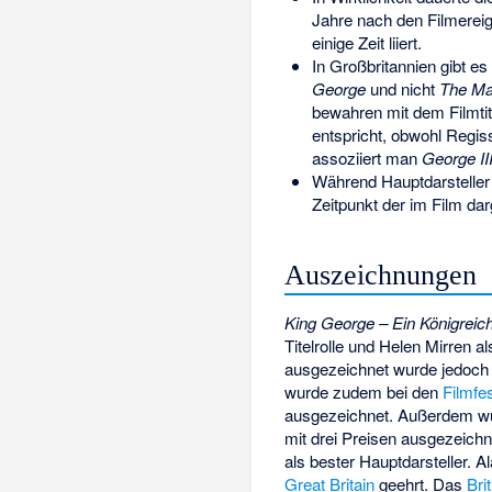
Jahre nach den Filmerei
einige Zeit liiert.
In Großbritannien gibt e
George
und nicht
The Mad
bewahren mit dem Filmtit
entspricht, obwohl Regis
assoziiert man
George III
Während Hauptdarsteller 
Zeitpunkt der im Film dar
Auszeichnungen
King George – Ein Königreic
Titelrolle und Helen Mirren a
ausgezeichnet wurde jedoch 
wurde zudem bei den
Filmfe
ausgezeichnet. Außerdem wu
mit drei Preisen ausgezeichn
als bester Hauptdarsteller. 
Great Britain
geehrt. Das
Bri