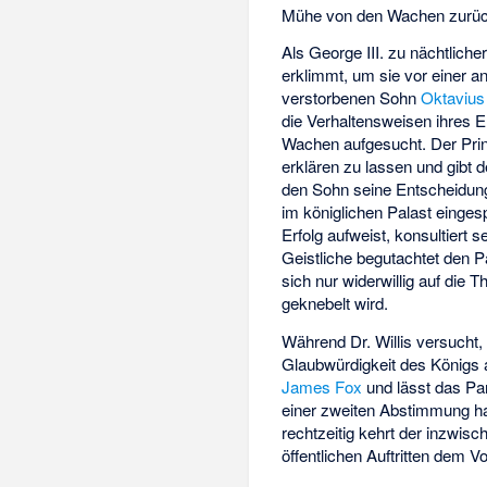
Mühe von den Wachen zurüc
Als George III. zu nächtlich
erklimmt, um sie vor einer 
verstorbenen Sohn
Oktavius
die Verhaltensweisen ihres E
Wachen aufgesucht. Der Prin
erklären zu lassen und gibt 
den Sohn seine Entscheidung 
im königlichen Palast einges
Erfolg aufweist, konsultiert 
Geistliche begutachtet den Pa
sich nur widerwillig auf die T
geknebelt wird.
Während Dr. Willis versucht,
Glaubwürdigkeit des Königs a
James Fox
und lässt das Pa
einer zweiten Abstimmung ha
rechtzeitig kehrt der inzwisc
öffentlichen Auftritten dem V