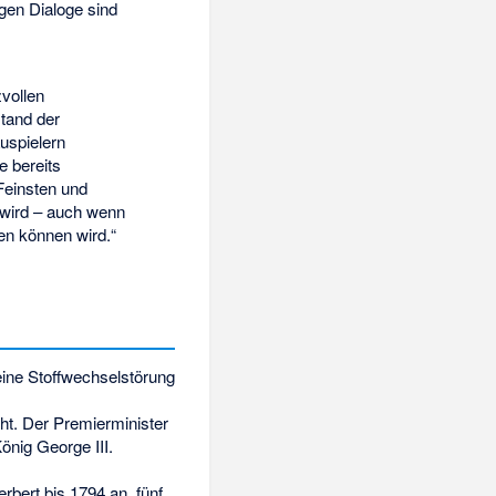
igen Dialoge sind
zvollen
tand der
uspielern
e bereits
Feinsten und
 wird – auch wenn
n können wird.“
eine Stoffwechselstörung
ht. Der Premierminister
önig George III.
rbert bis 1794 an, fünf