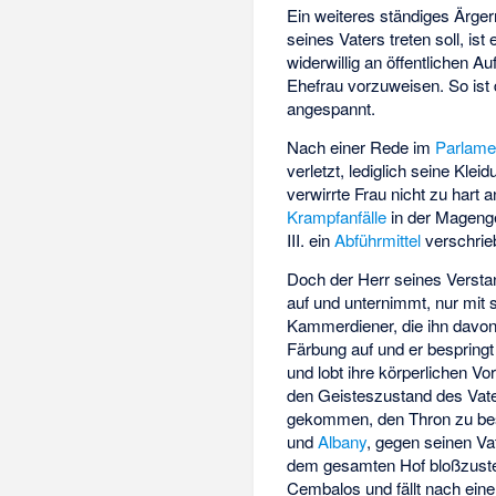
Ein weiteres ständiges Ärgern
seines Vaters treten soll, ist 
widerwillig an öffentlichen Au
Ehefrau vorzuweisen. So ist
angespannt.
Nach einer Rede im
Parlame
verletzt, lediglich seine Kle
verwirrte Frau nicht zu hart
Krampfanfälle
in der Mageng
III. ein
Abführmittel
verschrie
Doch der Herr seines Verstan
auf und unternimmt, nur mit
Kammerdiener, die ihn davon 
Färbung auf und er bespringt 
und lobt ihre körperlichen V
den Geisteszustand des Vate
gekommen, den Thron zu bes
und
Albany
, gegen seinen Vat
dem gesamten Hof bloßzustelle
Cembalos und fällt nach ein