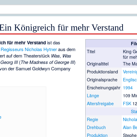
Ein Königreich für mehr Verstand
ich für mehr Verstand
ist das
Fi
Regisseurs
Nicholas Hytner
aus dem
Titel
King G
ert auf dem Theaterstück
Was, Was
für me
Georg III
(
The Madness of George III
)
Originaltitel
The Ma
von der
Samuel Goldwyn Company
Produktionsland
Vereini
Originalsprache
Englis
Erscheinungsjahr
1994
Länge
109 Mi
Altersfreigabe
FSK
1
St
e
Regie
Nichol
Drehbuch
Alan B
Produktion
Stephe