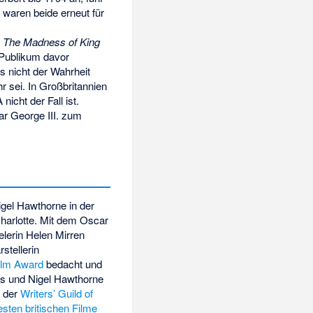
waren beide erneut für
s
The Madness of King
 Publikum davor
s nicht der Wahrheit
 sei. In Großbritannien
cht der Fall ist.
ar George III. zum
igel Hawthorne in der
 Charlotte. Mit dem Oscar
lerin Helen Mirren
stellerin
ilm Award
bedacht und
res und Nigel Hawthorne
n der
Writers’ Guild of
esten britischen Filme