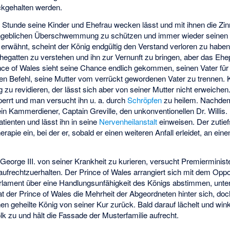
kgehalten werden.
er Stunde seine Kinder und Ehefrau wecken lässt und mit ihnen die Z
angeblichen Überschwemmung zu schützen und immer wieder seinen i
erwähnt, scheint der König endgültig den Verstand verloren zu haben
hegatten zu verstehen und ihn zur Vernunft zu bringen, aber das Ehep
ce of Wales sieht seine Chance endlich gekommen, seinen Vater für
den Befehl, seine Mutter vom verrückt gewordenen Vater zu trennen. Kö
zu revidieren, der lässt sich aber von seiner Mutter nicht erweichen.
perrt und man versucht ihn u. a. durch
Schröpfen
zu heilem. Nachdem
sein Kammerdiener, Captain Greville, den unkonventionellen Dr. Willis
tienten und lässt ihn in seine
Nervenheilanstalt
einweisen. Der zutief
herapie ein, bei der er, sobald er einen weiteren Anfall erleidet, an ein
 George III. von seiner Krankheit zu kurieren, versucht Premierminis
ufrechtzuerhalten. Der Prince of Wales arrangiert sich mit dem Oppo
rlament über eine Handlungsunfähigkeit des Königs abstimmen, unterl
t der Prince of Wales die Mehrheit der Abgeordneten hinter sich, do
hen geheilte König von seiner Kur zurück. Bald darauf lächelt und wink
olk zu und hält die Fassade der Musterfamilie aufrecht.