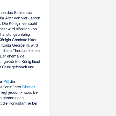
innen des Schlosses
m Alter von vier Jahren
. Die Königin versucht
aar wird plötzlich von
 handlungsunfähig
nigin Charlotte bittet
 König George III. wird
 diese Therapie keinen
. Der ehemalige
st gekränkte König lässt
en Stuhl gefesselt und
ter
Pitt
die
sitionsführer
Charles
iegt jedoch knapp. Bei
ch gerade noch
t die Königsfamilie bei