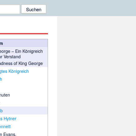
lm
eorge – Ein Königreich
hr Verstand
dness of King George
gtes Königreich
ch
nuten
2
ab
as Hytner
ennett
n Evans
,