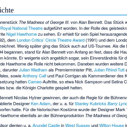
ichte
ühnenstück
The Madness of George III.
von Alan Bennett. Das Stück w
n
Royal National Theatre
aufgeführt worden. In der Rolle des geistesk
rite
Nigel Hawthorne
zu sehen. Er erhielt für sein Spiel herausragend
92), dem
London Critics’ Circle Theatre Award
(1991) und dem
Londo
eichnet. Wenig später ging das Stück auch auf US-Tournee. Als die D
 begannen, stand für Alan Bennett von Anfang an fest, dass die Haup
en könnte. Er weigerte sich angeblich sogar, sein Einverständnis für 
rde Hawthorne die Rolle nicht bekommen. Daneben wurden weitere D
t, darunter
Julian Wadham
als Premierminister Pitt,
Julian Rhind-Tutt
a
Wales, sowie
Anthony Calf
und
Paul Corrigan
als Kammerdiener des K
esetzung hatten
Cameo
-Auftritte, so etwa
Nick Sampson
und
Selina C
s bzw. die Königin Charlotte gespielt hatten.
Bennett Nicolas Hytner gewinnen, der auch die Regie für die Bühnenvor
ablierte Designer
Ken Adam
, der u. a. für
Stanley Kubricks
Barry Lyn
orfen hatte. Für die historischen Kostüme wurde der Designer
Mark
 Hawthorne ebenfalls an der Bühnenproduktion
The Madness of George
dsor dienten u. a.
Arundel Castle
in
West Sussex
und
Wilton House
i