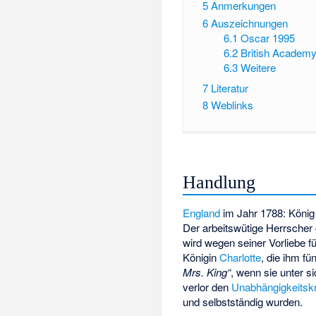
5
Anmerkungen
6
Auszeichnungen
6.1
Oscar 1995
6.2
British Academ
6.3
Weitere
7
Literatur
8
Weblinks
Handlung
England
im Jahr 1788: Köni
Der arbeitswütige Herrscher
wird wegen seiner Vorliebe 
Königin
Charlotte
, die ihm fü
Mrs. King“
, wenn sie unter s
verlor den
Unabhängigkeitsk
und selbstständig wurden.