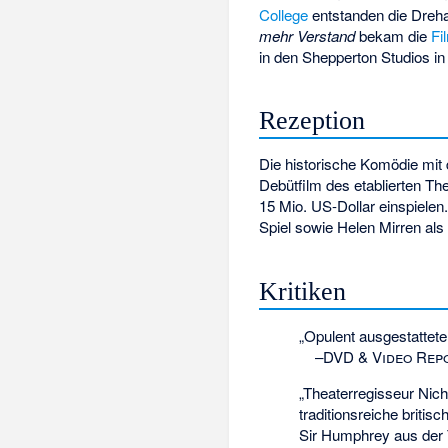
College
entstanden die Dreh
mehr Verstand
bekam die
Fi
in den Shepperton Studios i
Rezeption
Die historische Komödie mi
Debütfilm des etablierten Th
15 Mio. US-Dollar einspielen.
Spiel sowie Helen Mirren als
Kritiken
„Opulent ausgestattete
–
DVD & Video Rep
„Theaterregisseur Nicho
traditionsreiche britis
Sir Humphrey aus der T