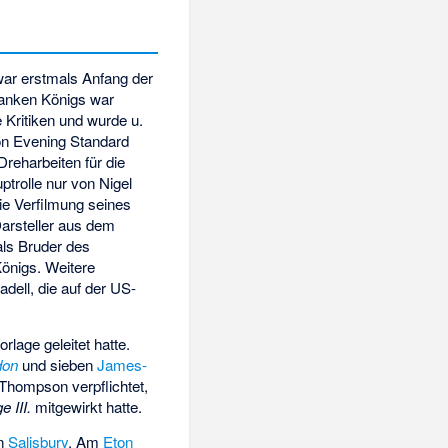
ar erstmals Anfang der
ranken Königs war
e Kritiken und wurde u.
n Evening Standard
reharbeiten für die
trolle nur von Nigel
die Verfilmung seines
arsteller aus dem
ls Bruder des
önigs. Weitere
adell
, die auf der US-
lage geleitet hatte.
don
und sieben
James-
 Thompson
verpflichtet,
 III.
mitgewirkt hatte.
n
Salisbury
. Am
Eton