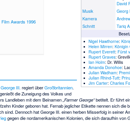
David P
Musik
Georg 
Kamera
Andre
y Film Awards 1996
Schnitt
Tariq 
Beset
Nigel Hawthorne
:
Köni
Helen Mirren
:
Königin 
Rupert Everett
:
Fürst 
Rupert Graves
: Grevil
Ian Holm
: Dr. Willis
Amanda Donohoe
: L
Julian Wadham
:
Premie
Julian Rhind-Tutt
:
Prin
Jim Carter
:
Charles F
g
George III.
regiert über
Großbritannien
.
 genießt die Zuneigung des Volkes und
fürs Landleben mit dem Beinamen
„Farmer George“
betitelt. Er führt 
nfzehn Kinder geboren hat. Fernab jeglicher Etikette nennen sich die b
ich sind. Dennoch hat George III. einen herben Misserfolg in seiner Am
rieg
gegen die nordamerikanischen Kolonien, die sich daraufhin von G