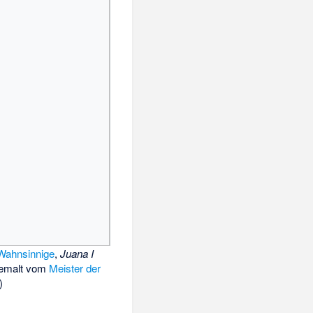
Wahnsinnige
,
Juana I
emalt vom
Meister der
)