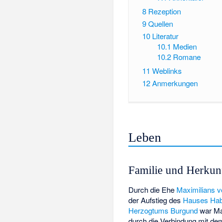
8
Rezeption
9
Quellen
10
Literatur
10.1
Medien
10.2
Romane
11
Weblinks
12
Anmerkungen
Leben
Familie und Herkun
Durch die Ehe
Maximilians v
der Aufstieg des
Hauses Ha
Herzogtums Burgund
war Mar
durch die Verbindung mit d