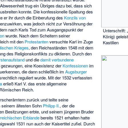
 Abwesenheit trug ein Übriges dazu bei, dass sich
sbreiten konnte. Die konfessionelle Spaltung des
e er ihr durch die Einberufung des
Konzils von
enzuwirken, was jedoch nicht zur Versöhnung der
ondern nach Karls Tod zum Ausgangspunkt der
Unterschrift: 
ion
wurde. Nach dem Scheitern seiner
König) geleist
eich mit den
Protestanten
versuchte Karl im Zuge
Kastilien
ischen Krieges
, den Reichsständen 1548 mit dem
ng des Religionskonflikts zu diktieren. Durch den
rstenaufstand
und die
damit verbundene
 gezwungen, eine Koexistenz der
Konfessionen
im
uerkennen, die dann schließlich im
Augsburger
rechtlich reguliert wurde. Mit der 1532 verfassten
na
erließ Karl V. das erste allgemeine
 Römischen Reich.
rrscherämtern zurück und teilte seine
n seinem ältesten Sohn
Philipp II.
, der die
en Besitzungen erbte, und seinem jüngeren Bruder
rreichischen Erblande
bereits 1521 erhalten hatte
gswahl 1531 nun auch der Kaisertitel zufiel. Durch