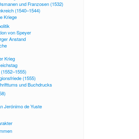
smanen und Franzosen (1532)
nkreich (1540–1544)
ge Kriege
litik
ation von Speyer
rger Anstand
äche
r Krieg
eichstag
d (1552–1555)
gionsfriede (1555)
chrifttums und Buchdrucks
58)
an Jerónimo de Yuste
rakter
ommen