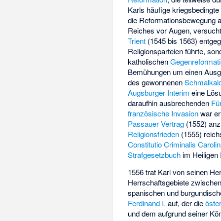
Karls häufige kriegsbedingte
die Reformationsbewegung au
Reiches vor Augen, versucht
Trient
(1545 bis 1563) entgeg
Religionsparteien führte, s
katholischen
Gegenreformat
Bemühungen um einen Ausgl
des gewonnenen
Schmalkald
Augsburger Interim
eine Lösu
daraufhin ausbrechenden
Fü
französische Invasion
war er
Passauer Vertrag
(1552) anz
Religionsfrieden
(1555) reichs
Constitutio Criminalis Caroli
Strafgesetzbuch
im Heiligen
1556 trat Karl von seinen He
Herrschaftsgebiete zwische
spanischen und burgundisch
Ferdinand I.
auf, der die
öste
und dem aufgrund seiner Köni