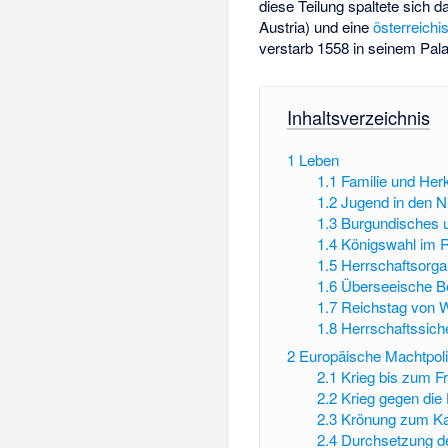
diese Teilung spaltete sich 
Austria) und eine
österreichi
verstarb 1558 in seinem Pa
Inhaltsverzeichnis
1
Leben
1.1
Familie und Her
1.2
Jugend in den N
1.3
Burgundisches 
1.4
Königswahl im 
1.5
Herrschaftsorga
1.6
Überseeische B
1.7
Reichstag von 
1.8
Herrschaftssich
2
Europäische Machtpoli
2.1
Krieg bis zum F
2.2
Krieg gegen die
2.3
Krönung zum Ka
2.4
Durchsetzung d