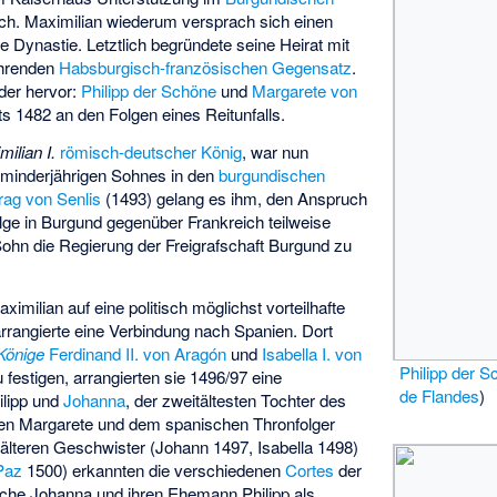
ch. Maximilian wiederum versprach sich einen
 Dynastie. Letztlich begründete seine Heirat mit
ährenden
Habsburgisch-französischen Gegensatz
.
der hervor:
Philipp der Schöne
und
Margarete von
its 1482 an den Folgen eines Reitunfalls.
ilian I.
römisch-deutscher König
, war nun
minderjährigen Sohnes in den
burgundischen
rag von Senlis
(1493) gelang es ihm, den Anspruch
olge in Burgund gegenüber Frankreich teilweise
hn die Regierung der Freigrafschaft Burgund zu
imilian auf eine politisch möglichst vorteilhafte
arrangierte eine Verbindung nach Spanien. Dort
Könige
Ferdinand II. von Aragón
und
Isabella I. von
Philipp der 
festigen, arrangierten sie 1496/97 eine
de Flandes
)
ilipp und
Johanna
, der zweitältesten Tochter des
en Margarete und dem spanischen Thronfolger
 älteren Geschwister (Johann 1497, Isabella 1498)
Paz
1500) erkannten die verschiedenen
Cortes
der
che Johanna und ihren Ehemann Philipp als