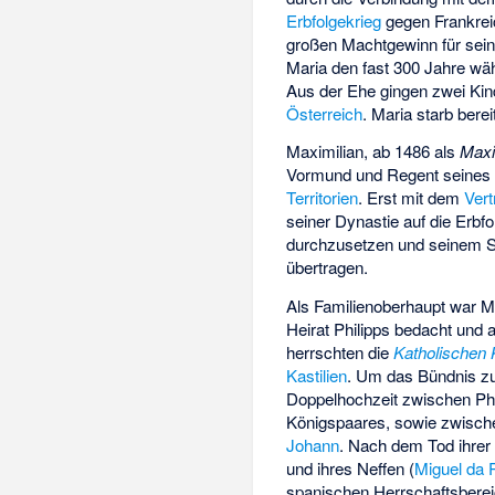
Erbfolgekrieg
gegen Frankrei
großen Machtgewinn für seine
Maria den fast 300 Jahre w
Aus der Ehe gingen zwei Kin
Österreich
. Maria starb bere
Maximilian, ab 1486 als
Maxim
Vormund und Regent seines 
Territorien
. Erst mit dem
Vert
seiner Dynastie auf die Erbf
durchzusetzen und seinem So
übertragen.
Als Familienoberhaupt war Max
Heirat Philipps bedacht und 
herrschten die
Katholischen 
Kastilien
. Um das Bündnis zu 
Doppelhochzeit zwischen Ph
Königspaares, sowie zwisch
Johann
. Nach dem Tod ihrer
und ihres Neffen (
Miguel da 
spanischen Herrschaftsberei