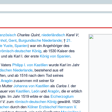
ranzösisch
Charles Quint
,
niederländisch
Karel V
;
nhof
,
Gent
,
Burgundische Niederlande
; †
21.
e Yuste
,
Spanien
) war ein Angehöriger des
,
römisch-deutscher König
, ab 1530 Kaiser des
s
und als Karl I. der erste
König von Spanien
.
 Vaters
Philipp I. von Kastilien
wurde Karl im Jahr
dischen Niederlande
, bestehend aus elf
ten, und ab 1516 nach dem Tod seines
n Aragón
zusammen mit seiner für
n Mutter
Johanna von Kastilien
als
Carlos I.
der
enauer von
Kastilien, León
und
Aragón
, die er erblich
igte. Im Jahr 1519 erbte er das
Erzherzogtum
l V.
zum
römisch-deutschen König
gewählt. 1520
achen
durch den
Kölner Erzbischof
Hermann V.
und trug danach, wie sein Großvater
Maximilian I.