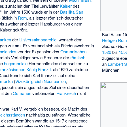
er, zunächst den Titel „erwählter
Kaiser
des
. Im Jahre 1530 wurde er in der
Basilika San
e üblich in
Rom
, als letzter römisch-deutscher
ls zweiter und letzter Habsburger von einem
aiser gekrönt.
Karl V. um 1
danken
der
Universalmonarchie
, wonach dem
Heiligen Röm
igen zukam. Er verstand sich als Friedenswahrer in
Sacrum Rom
ndlandes
vor der Expansion des
Osmanischen
1520
bis
155
d als Verteidiger sowie Erneuerer der
römisch-
zugeschriebe
ne
hegemoniale
Herrschaftsidee durchsetzen zu
an
Lambert S
französischen König
Franz I.
ab 1520 zahlreiche
München.
Dabei konnte sich Karl finanziell auf seine
merika
(
Vizekönigreich Neuspanien
,
n, jedoch sein angestrebtes Ziel einer dauerhaften
mit den
Osmanen
verbündeten
Frankreich
nicht
war Karl V. vergeblich bestrebt, die Macht des
eichsständen
nachhaltig zu stärken. Wesentliche
in diesem Bemühen war die ab 1517 einsetzende
urch reichsständische Kräfte unterstützt wurde.