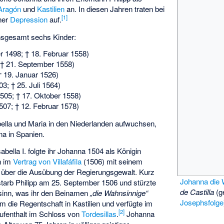
Aragón
und
Kastilien
an. In diesen Jahren traten bei
[
1
]
ner
Depression
auf.
insgesamt sechs Kinder:
 1498; † 18. Februar 1558)
; † 21. September 1558)
 † 19. Januar 1526)
3; † 25. Juli 1564)
505; † 17. Oktober 1558)
507; † 12. Februar 1578)
bella und Maria in den Niederlanden aufwuchsen,
na in Spanien.
bella I. folgte ihr Johanna 1504 als Königin
ch im
Vertrag von Villafáfila
(1506) mit seinem
. über die Ausübung der Regierungsgewalt. Kurz
Johanna die 
tarb Philipp am 25. September 1506 und stürzte
de Castilla
(g
sinn, was ihr den Beinamen
„die Wahnsinnige“
Josephsfolge
m die Regentschaft in Kastilien und verfügte im
[
2
]
ufenthalt im Schloss von
Tordesillas
.
Johanna