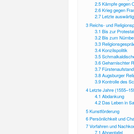
2.5
Kämpfe gegen O
2.6
Krieg gegen Fra
2.7
Letzte auswärti
3
Reichs- und Religionspo
3.1
Bis zur Protest
3.2
Bis zum Nürnbe
3.3
Religionsgespr
3.4
Konzilspolitik
3.5
Schmalkaldische
3.6
Geharnischter R
3.7
Fürstenaufstan
3.8
Augsburger Reli
3.9
Kontrolle des S
4
Letzte Jahre (1555–15
4.1
Abdankung
4.2
Das Leben in S
5
Kunstförderung
6
Persönlichkeit und Cha
7
Vorfahren und Nachk
7.1
Ahnentafel