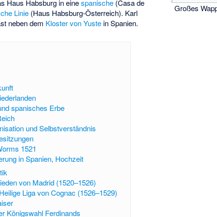
das Haus Habsburg in eine
spanische
(Casa de
Großes Wappe
sche Linie
(Haus Habsburg-Österreich). Karl
last neben dem
Kloster von Yuste
in Spanien.
kunft
iederlanden
und spanisches Erbe
Reich
nisation und Selbstverständnis
esitzungen
Worms 1521
erung in Spanien, Hochzeit
tik
rieden von Madrid (1520–1526)
 Heilige Liga von Cognac (1526–1529)
iser
er Königswahl Ferdinands