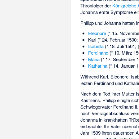
Thronfolger der
Königreiche 
Johanna erste Symptome ei
Philipp und Johanna hatten 
Eleonore
(* 15. November
Karl (* 24. Februar 1500
Isabella
(* 18. Juli 1501;
Ferdinand
(* 10. März 150
Maria
(* 17. September 1
Katharina
(* 14. Januar 1
Während Karl, Eleonore, Isa
lebten Ferdinand und Kathari
Nach dem Tod ihrer Mutter Isa
Kastiliens. Philipp einigte si
Schwiegervater Ferdinand II
nach Vertragsabschluss vers
Johanna in krankhaften Trüb
einbrachte. Ihr Vater übernah
Jahr 1509 ihren dauernden A