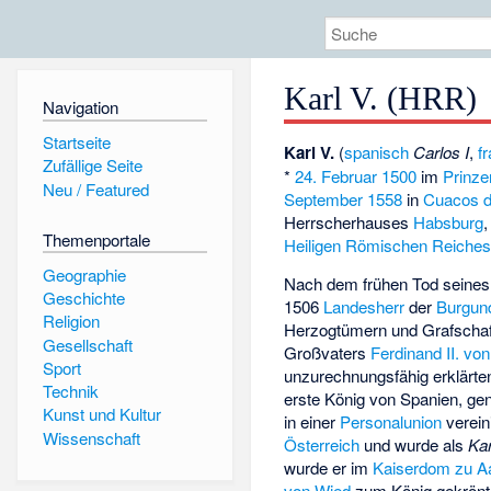
Karl V. (HRR)
Navigation
Startseite
Karl V.
(
spanisch
Carlos I
,
f
Zufällige Seite
*
24. Februar
1500
im
Prinze
Neu / Featured
September
1558
in
Cuacos d
Herrscherhauses
Habsburg
Themenportale
Heiligen Römischen Reiche
Geographie
Nach dem frühen Tod seines
Geschichte
1506
Landesherr
der
Burgun
Religion
Herzogtümern und Grafschaf
Gesellschaft
Großvaters
Ferdinand II. vo
Sport
unzurechnungsfähig erklärte
Technik
erste König von Spanien, g
Kunst und Kultur
in einer
Personalunion
verein
Wissenschaft
Österreich
und wurde als
Kar
wurde er im
Kaiserdom zu A
von Wied
zum König gekrönt 