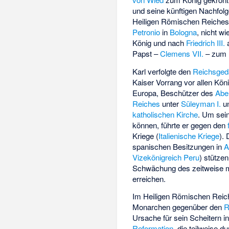
und seine künftigen Nachfolg
Heiligen Römischen Reiches“
Petronio
in
Bologna
, nicht wi
König und nach
Friedrich III.
a
Papst –
Clemens VII.
– zum K
Karl verfolgte den
Reichsge
Kaiser Vorrang vor allen Kön
Europa, Beschützer des
Abe
Reiches
unter
Süleyman I.
un
katholischen Kirche
. Um sei
können, führte er gegen den
Kriege (
Italienische Kriege
). 
spanischen Besitzungen in
A
Vizekönigreich Peru
) stütze
Schwächung des zeitweise 
erreichen.
Im Heiligen Römischen Reich 
Monarchen gegenüber den
R
Ursache für sein Scheitern 
Reformation
, die teilweise d