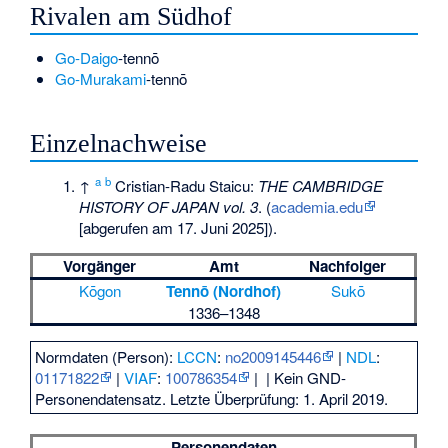
Rivalen am Südhof
Go-Daigo
-tennō
Go-Murakami
-tennō
Einzelnachweise
a
b
↑
Cristian-Radu Staicu:
THE CAMBRIDGE
HISTORY OF JAPAN vol. 3
. (
academia.edu
[abgerufen am 17. Juni 2025]).
Vorgänger
Amt
Nachfolger
Kōgon
Tennō (Nordhof)
Sukō
1336–1348
Normdaten (Person):
LCCN
:
no2009145446
|
NDL
:
01171822
|
VIAF
:
100786354
|
| Kein GND-
Personendatensatz. Letzte Überprüfung: 1. April 2019.
Personendaten