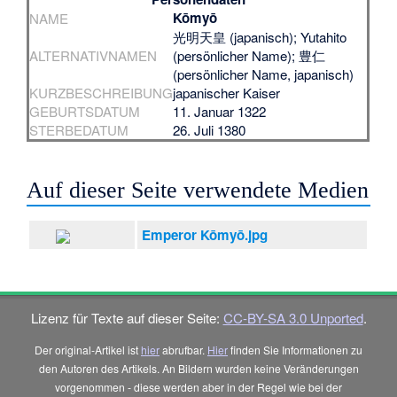
Kōmyō
NAME
光明天皇 (japanisch); Yutahito
ALTERNATIVNAMEN
(persönlicher Name); 豊仁
(persönlicher Name, japanisch)
KURZBESCHREIBUNG
japanischer Kaiser
GEBURTSDATUM
11. Januar 1322
STERBEDATUM
26. Juli 1380
Auf dieser Seite verwendete Medien
Emperor Kōmyō.jpg
Lizenz für Texte auf dieser Seite:
CC-BY-SA 3.0 Unported
.
Der original-Artikel ist
hier
abrufbar.
Hier
finden Sie Informationen zu
den Autoren des Artikels. An Bildern wurden keine Veränderungen
vorgenommen - diese werden aber in der Regel wie bei der