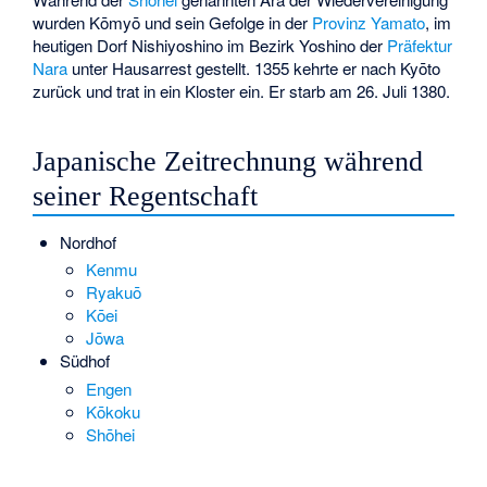
wurden Kōmyō und sein Gefolge in der
Provinz Yamato
, im
heutigen Dorf
Nishiyoshino
im
Bezirk Yoshino
der
Präfektur
Nara
unter Hausarrest gestellt. 1355 kehrte er nach Kyōto
zurück und trat in ein Kloster ein. Er starb am 26. Juli 1380.
Japanische Zeitrechnung während
seiner Regentschaft
Nordhof
Kenmu
Ryakuō
Kōei
Jōwa
Südhof
Engen
Kōkoku
Shōhei