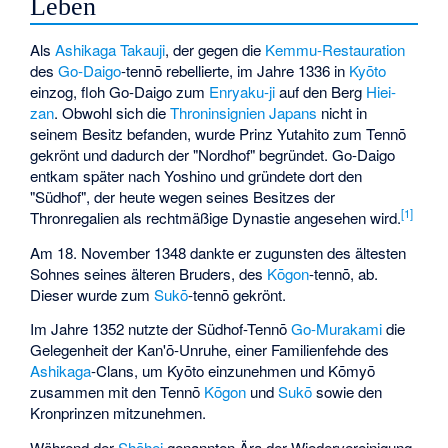
Leben
Als
Ashikaga Takauji
, der gegen die
Kemmu-Restauration
des
Go-Daigo
-tennō rebellierte, im Jahre 1336 in
Kyōto
einzog, floh Go-Daigo zum
Enryaku-ji
auf den Berg
Hiei-
zan
. Obwohl sich die
Throninsignien Japans
nicht in
seinem Besitz befanden, wurde Prinz Yutahito zum Tennō
gekrönt und dadurch der "Nordhof" begründet. Go-Daigo
entkam später nach Yoshino und gründete dort den
"Südhof", der heute wegen seines Besitzes der
[
1
]
Thronregalien als rechtmäßige Dynastie angesehen wird.
Am 18. November 1348 dankte er zugunsten des ältesten
Sohnes seines älteren Bruders, des
Kōgon
-tennō, ab.
Dieser wurde zum
Sukō
-tennō gekrönt.
Im Jahre 1352 nutzte der Südhof-Tennō
Go-Murakami
die
Gelegenheit der
Kan'ō-Unruhe
, einer Familienfehde des
Ashikaga
-Clans, um Kyōto einzunehmen und Kōmyō
zusammen mit den Tennō
Kōgon
und
Sukō
sowie den
Kronprinzen mitzunehmen.
Während der
Shōhei
genannten Ära der Wiedervereinigung