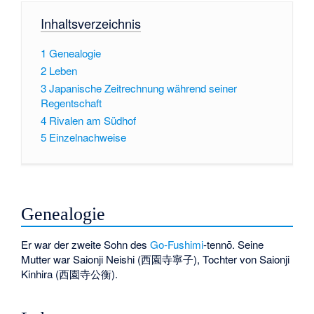
Inhaltsverzeichnis
1
Genealogie
2
Leben
3
Japanische Zeitrechnung während seiner
Regentschaft
4
Rivalen am Südhof
5
Einzelnachweise
Genealogie
Er war der zweite Sohn des
Go-Fushimi
-tennō. Seine
Mutter war Saionji Neishi (
西園寺寧子
), Tochter von Saionji
Kinhira (
西園寺公衡
).