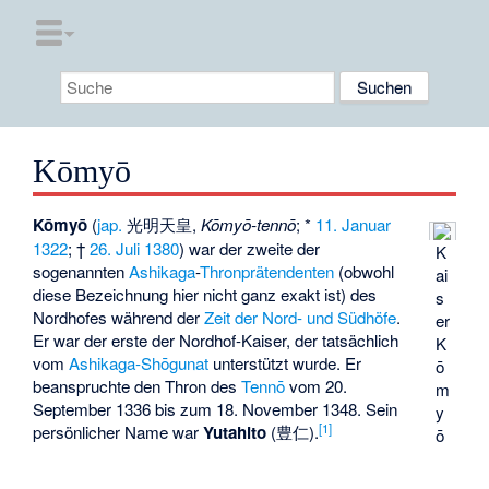
Kōmyō
Kōmyō
(
jap.
光明天皇
,
Kōmyō-tennō
; *
11. Januar
1322
; †
26. Juli
1380
) war der zweite der
K
sogenannten
Ashikaga
-
Thronprätendenten
(obwohl
ai
diese Bezeichnung hier nicht ganz exakt ist) des
s
Nordhofes während der
Zeit der Nord- und Südhöfe
.
er
Er war der erste der Nordhof-Kaiser, der tatsächlich
K
vom
Ashikaga-Shōgunat
unterstützt wurde. Er
ō
beanspruchte den Thron des
Tennō
vom 20.
m
September 1336 bis zum 18. November 1348. Sein
y
[
1
]
persönlicher Name war
Yutahito
(
豊仁
).
ō