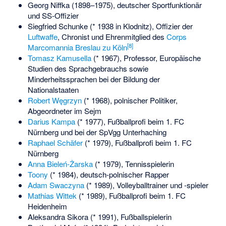
Georg Niffka
(1898–1975), deutscher Sportfunktionär
und SS-Offizier
Siegfried Schunke (* 1938 in Klodnitz), Offizier der
Luftwaffe
, Chronist und Ehrenmitglied des
Corps
[
8
]
Marcomannia Breslau zu Köln
Tomasz Kamusella
(* 1967), Professor, Europäische
Studien des Sprachgebrauchs sowie
Minderheitssprachen bei der Bildung der
Nationalstaaten
Robert Węgrzyn
(* 1968), polnischer Politiker,
Abgeordneter im Sejm
Darius Kampa
(* 1977), Fußballprofi beim 1. FC
Nürnberg und bei der SpVgg Unterhaching
Raphael Schäfer
(* 1979), Fußballprofi beim 1. FC
Nürnberg
Anna Bieleń-Żarska
(* 1979), Tennisspielerin
Toony
(* 1984), deutsch-polnischer Rapper
Adam Swaczyna
(* 1989), Volleyballtrainer und -spieler
Mathias Wittek
(* 1989), Fußballprofi beim 1. FC
Heidenheim
Aleksandra Sikora
(* 1991), Fußballspielerin