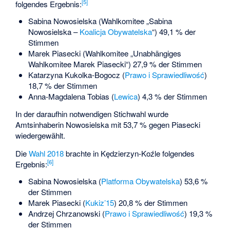
[
5
]
folgendes Ergebnis:
Sabina Nowosielska (Wahlkomitee „Sabina
Nowosielska –
Koalicja Obywatelska
“) 49,1 % der
Stimmen
Marek Piasecki (Wahlkomitee „Unabhängiges
Wahlkomitee Marek Piasecki“) 27,9 % der Stimmen
Katarzyna Kukolka-Bogocz (
Prawo i Sprawiedliwość
)
18,7 % der Stimmen
Anna-Magdalena Tobias (
Lewica
) 4,3 % der Stimmen
In der daraufhin notwendigen Stichwahl wurde
Amtsinhaberin Nowosielska mit 53,7 % gegen Piasecki
wiedergewählt.
Die
Wahl 2018
brachte in Kędzierzyn-Koźle folgendes
[
6
]
Ergebnis:
Sabina Nowosielska (
Platforma Obywatelska
) 53,6 %
der Stimmen
Marek Piasecki (
Kukiz’15
) 20,8 % der Stimmen
Andrzej Chrzanowski (
Prawo i Sprawiedliwość
) 19,3 %
der Stimmen