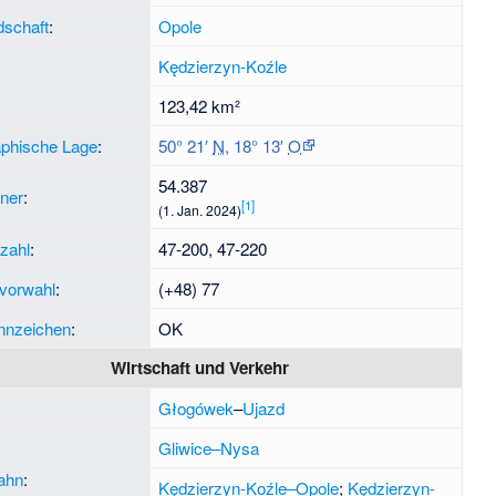
schaft
:
Opole
:
Kędzierzyn-Koźle
:
123,42 km²
phische Lage
:
50° 21′
N
,
18° 13′
O
54.387
ner
:
[
1
]
(1. Jan. 2024)
tzahl
:
47-200, 47-220
nvorwahl
:
(+48) 77
nnzeichen
:
OK
Wirtschaft und Verkehr
:
Głogówek
–
Ujazd
Gliwice–Nysa
ahn
:
Kędzierzyn-Koźle–Opole
;
Kędzierzyn-