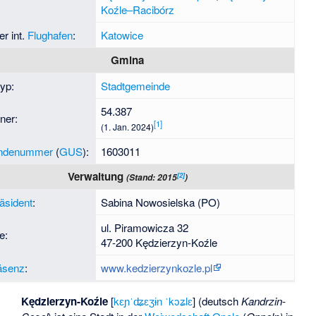
Koźle–Racibórz
r int.
Flughafen
:
Katowice
Gmina
yp:
Stadtgemeinde
54.387
ner:
[
1
]
(1. Jan. 2024)
ndenummer
(
GUS
):
1603011
Verwaltung
[
2
]
(Stand: 2015
)
äsident
:
Sabina Nowosielska (PO)
ul. Piramowicza 32
e:
47-200 Kędzierzyn-Koźle
äsenz
:
www.kedzierzynkozle.pl
Kędzierzyn-Koźle
[
kɛɲˈʥɛʒɨn ˈkɔʑlɛ
] (deutsch
Kandrzin-