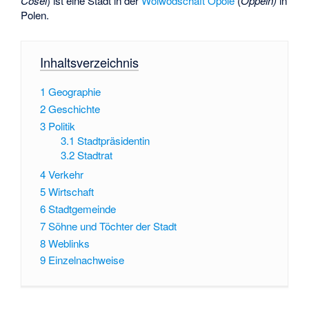
Cosel
) ist eine Stadt in der
Woiwodschaft Opole
(
Oppeln)
in
Polen.
Inhaltsverzeichnis
1
Geographie
2
Geschichte
3
Politik
3.1
Stadtpräsidentin
3.2
Stadtrat
4
Verkehr
5
Wirtschaft
6
Stadtgemeinde
7
Söhne und Töchter der Stadt
8
Weblinks
9
Einzelnachweise