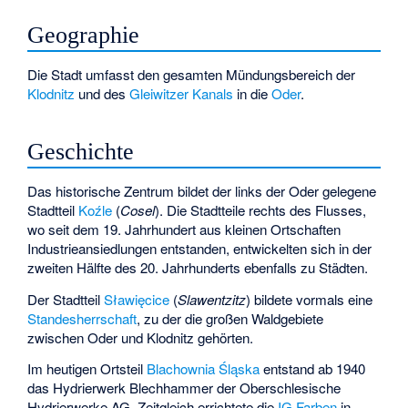
Geographie
Die Stadt umfasst den gesamten Mündungsbereich der
Klodnitz
und des
Gleiwitzer Kanals
in die
Oder
.
Geschichte
Das historische Zentrum bildet der links der Oder gelegene
Stadtteil
Koźle
(
Cosel
). Die Stadtteile rechts des Flusses,
wo seit dem 19. Jahrhundert aus kleinen Ortschaften
Industrieansiedlungen entstanden, entwickelten sich in der
zweiten Hälfte des 20. Jahrhunderts ebenfalls zu Städten.
Der Stadtteil
Sławięcice
(
Slawentzitz
) bildete vormals eine
Standesherrschaft
, zu der die großen Waldgebiete
zwischen Oder und Klodnitz gehörten.
Im heutigen Ortsteil
Blachownia Śląska
entstand ab 1940
das Hydrierwerk Blechhammer der
Oberschlesische
Hydrierwerke AG
. Zeitgleich errichtete die
IG Farben
in