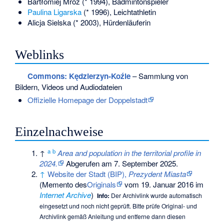
Bartłomiej Mróz
(* 1994), Badmintonspieler
Paulina Ligarska
(* 1996), Leichtathletin
Alicja Sielska
(* 2003), Hürdenläuferin
Weblinks
Commons
: Kędzierzyn-Koźle
– Sammlung von
Bildern, Videos und Audiodateien
Offizielle Homepage der Doppelstadt
Einzelnachweise
a
b
↑
Area and population in the territorial profile in
2024.
Abgerufen am 7. September 2025
.
↑
Website der Stadt (BIP),
Prezydent Miasta
(
Memento
des
Originals
vom 19. Januar 2016 im
Internet Archive
)
Info:
Der Archivlink wurde automatisch
eingesetzt und noch nicht geprüft. Bitte prüfe Original- und
Archivlink gemäß
Anleitung
und entferne dann diesen