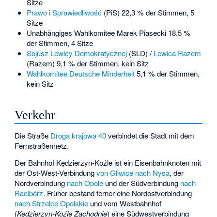
Sitze
Prawo i Sprawiedliwość
(PiS) 22,3 % der Stimmen, 5
Sitze
Unabhängiges Wahlkomitee Marek Piasecki 18,5 %
der Stimmen, 4 Sitze
Sojusz Lewicy Demokratycznej
(SLD) /
Lewica Razem
(Razem) 9,1 % der Stimmen, kein Sitz
Wahlkomitee Deutsche Minderheit
5,1 % der Stimmen,
kein Sitz
Verkehr
Die Straße
Droga krajowa 40
verbindet die Stadt mit dem
Fernstraßennetz.
Der Bahnhof Kędzierzyn-Koźle ist ein Eisenbahnknoten mit
der Ost-West-Verbindung
von Gliwice nach Nysa
, der
Nordverbindung
nach Opole
und der Südverbindung
nach
Racibórz
. Früher bestand ferner eine Nordostverbindung
nach Strzelce Opolskie
und vom Westbahnhof
(
Kędzierzyn-Koźle Zachodnie
) eine Südwestverbindung