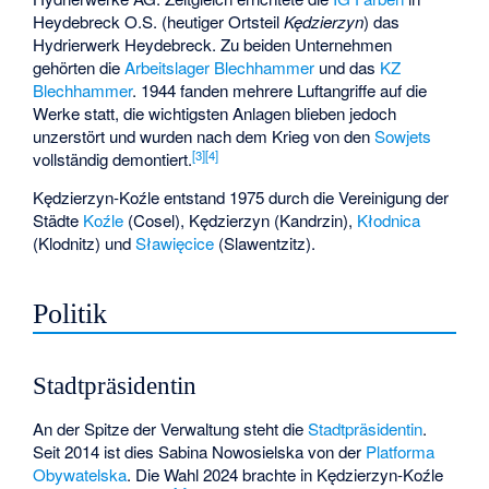
Heydebreck O.S.
(heutiger Ortsteil
Kędzierzyn
) das
Hydrierwerk Heydebreck
. Zu beiden Unternehmen
gehörten die
Arbeitslager Blechhammer
und das
KZ
Blechhammer
. 1944 fanden mehrere Luftangriffe auf die
Werke statt, die wichtigsten Anlagen blieben jedoch
unzerstört und wurden nach dem Krieg von den
Sowjets
[
3
]
[
4
]
vollständig demontiert.
Kędzierzyn-Koźle entstand 1975 durch die Vereinigung der
Städte
Koźle
(Cosel), Kędzierzyn (Kandrzin),
Kłodnica
(Klodnitz) und
Sławięcice
(Slawentzitz).
Politik
Stadtpräsidentin
An der Spitze der Verwaltung steht die
Stadtpräsidentin
.
Seit 2014 ist dies Sabina Nowosielska von der
Platforma
Obywatelska
. Die
Wahl 2024
brachte in Kędzierzyn-Koźle