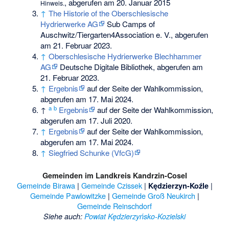
, abgerufen am 20. Januar 2015
Hinweis.
↑
The Historie of the Oberschlesische
Hydrierwerke AG
Sub Camps of
Auschwitz/Tiergarten4Association e. V., abgerufen
am 21. Februar 2023.
↑
Oberschlesische Hydrierwerke Blechhammer
AG
Deutsche Digitale Bibliothek, abgerufen am
21. Februar 2023.
↑
Ergebnis
auf der Seite der Wahlkommission,
abgerufen am 17. Mai 2024.
a
b
↑
Ergebnis
auf der Seite der Wahlkommission,
abgerufen am 17. Juli 2020.
↑
Ergebnis
auf der Seite der Wahlkommission,
abgerufen am 17. Mai 2024.
↑
Siegfried Schunke (VfcG)
Gemeinden im Landkreis Kandrzin-Cosel
Gemeinde Birawa
|
Gemeinde Czissek
|
|
Kędzierzyn-Koźle
Gemeinde Pawlowitzke
|
Gemeinde Groß Neukirch
|
Gemeinde Reinschdorf
Siehe auch
:
Powiat Kędzierzyńsko-Kozielski