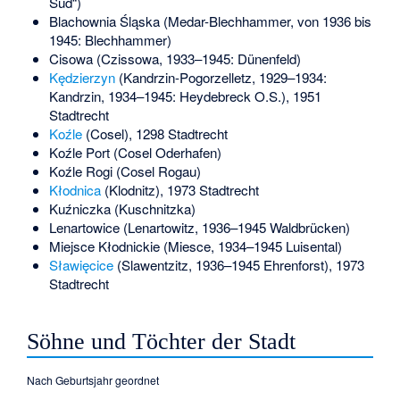
Süd“)
Blachownia Śląska (Medar-Blechhammer, von 1936 bis
1945: Blechhammer)
Cisowa (Czissowa, 1933–1945: Dünenfeld)
Kędzierzyn
(Kandrzin-Pogorzelletz, 1929–1934:
Kandrzin, 1934–1945: Heydebreck O.S.), 1951
Stadtrecht
Koźle
(Cosel), 1298 Stadtrecht
Koźle Port (Cosel Oderhafen)
Koźle Rogi (Cosel Rogau)
Kłodnica
(Klodnitz), 1973 Stadtrecht
Kuźniczka (Kuschnitzka)
Lenartowice (Lenartowitz, 1936–1945 Waldbrücken)
Miejsce Kłodnickie (Miesce, 1934–1945 Luisental)
Sławięcice
(Slawentzitz, 1936–1945 Ehrenforst), 1973
Stadtrecht
Söhne und Töchter der Stadt
Nach Geburtsjahr geordnet