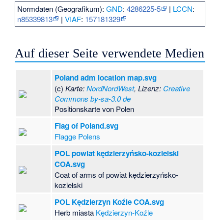
Normdaten (Geografikum):
GND
:
4286225-5
|
LCCN
:
n85339813
|
VIAF
:
157181329
Auf dieser Seite verwendete Medien
Poland adm location map.svg
(c)
Karte:
NordNordWest
, Lizenz:
Creative
Commons by-sa-3.0 de
Positionskarte von Polen
Flag of Poland.svg
Flagge Polens
POL powiat kędzierzyńsko-kozielski
COA.svg
Coat of arms of powiat kędzierzyńsko-
kozielski
POL Kędzierzyn Koźle COA.svg
Herb miasta
Kędzierzyn-Koźle