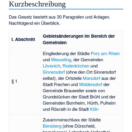
Kurzbeschreibung
Das Gesetz besteht aus 30 Paragrafen und Anlagen.
Nachfolgend ein Überblick.
Gebietsänderungen im Bereich der
I. Abschnitt
Gemeinden
Eingliederung der Städte
Porz am Rhein
und
Wesseling
, der Gemeinden
Lövenich
,
Rodenkirchen
und
Sinnersdorf
(ohne den Ort Sinnersdorf
selbst), der Ortsteile
Marsdorf
aus der
§ 1
Stadt Frechen und
Widdersdorf
der
Gemeinde Brauweiler sowie von
Grundstücken der Stadt Brühl und der
Gemeinden Bornheim, Hürth, Pulheim
und Rösrath in die Stadt
Köln
Zusammenschluss der Städte
Bensberg
(ohne Dürscheid,
Immekeppel, Lehmbach-Hellenthal,