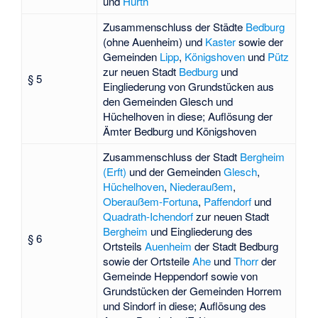
und
Hürth
Zusammenschluss der Städte
Bedburg
(ohne Auenheim) und
Kaster
sowie der
Gemeinden
Lipp
,
Königshoven
und
Pütz
zur neuen Stadt
Bedburg
und
§ 5
Eingliederung von Grundstücken aus
den Gemeinden Glesch und
Hüchelhoven in diese; Auflösung der
Ämter
Bedburg
und
Königshoven
Zusammenschluss der Stadt
Bergheim
(Erft)
und der Gemeinden
Glesch
,
Hüchelhoven
,
Niederaußem
,
Oberaußem-Fortuna
,
Paffendorf
und
Quadrath-Ichendorf
zur neuen Stadt
Bergheim
und Eingliederung des
§ 6
Ortsteils
Auenheim
der Stadt Bedburg
sowie der Ortsteile
Ahe
und
Thorr
der
Gemeinde Heppendorf sowie von
Grundstücken der Gemeinden Horrem
und Sindorf in diese; Auflösung des