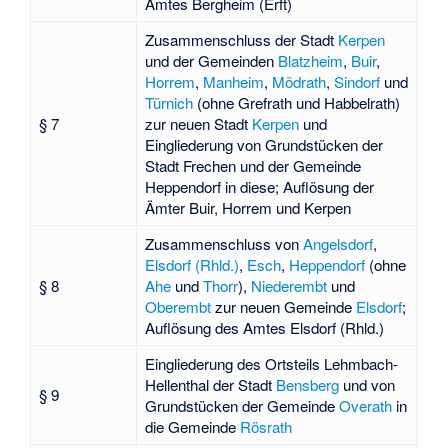
Amtes Bergheim (Erft)
Zusammenschluss der Stadt
Kerpen
und der Gemeinden
Blatzheim
,
Buir
,
Horrem
,
Manheim
,
Mödrath
,
Sindorf
und
Türnich
(ohne Grefrath und Habbelrath)
§ 7
zur neuen Stadt
Kerpen
und
Eingliederung von Grundstücken der
Stadt Frechen und der Gemeinde
Heppendorf in diese; Auflösung der
Ämter
Buir
,
Horrem
und
Kerpen
Zusammenschluss von
Angelsdorf
,
Elsdorf (Rhld.)
,
Esch
,
Heppendorf
(ohne
§ 8
Ahe
und
Thorr
),
Niederembt
und
Oberembt
zur neuen Gemeinde
Elsdorf
;
Auflösung des
Amtes Elsdorf (Rhld.)
Eingliederung des Ortsteils
Lehmbach-
Hellenthal
der Stadt
Bensberg
und von
§ 9
Grundstücken der Gemeinde
Overath
in
die Gemeinde
Rösrath