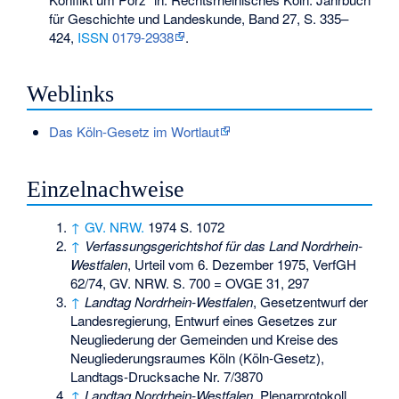
für Geschichte und Landeskunde, Band 27, S. 335–
424,
ISSN
0179-2938
.
Weblinks
Das Köln-Gesetz im Wortlaut
Einzelnachweise
↑
GV. NRW.
1974 S. 1072
↑
Verfassungsgerichtshof für das Land Nordrhein-
Westfalen
, Urteil vom 6. Dezember 1975, VerfGH
62/74, GV. NRW. S. 700 = OVGE 31, 297
↑
Landtag Nordrhein-Westfalen
, Gesetzentwurf der
Landesregierung, Entwurf eines Gesetzes zur
Neugliederung der Gemeinden und Kreise des
Neugliederungsraumes Köln (Köln-Gesetz),
Landtags-Drucksache Nr. 7/3870
↑
Landtag Nordrhein-Westfalen
, Plenarprotokoll