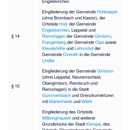
Engelskirchen
Eingliederung der Gemeinde
Hohkeppel
(ohne Brombach und Kastor), der
Ortsteile
Holz
der Gemeinde
Engelskirchen
, Leppetal und
§ 14
Remshagen
der Gemeinde
Gimborn
,
Frangenberg
der Gemeinde
Olpe
sowie
Kleuelshöhe
und
Lehmshof
der
Gemeinde
Overath
in die Gemeinde
Lindlar
Eingliederung der Gemeinde
Gimborn
(ohne Leppetal, Neuremscheid,
Obergimborn, Rembruch und
§ 15
Remshagen) in die Stadt
Gummersbach
und Grenzkorrekturen
mit
Marienheide
und
Wiehl
Eingliederung des Ortsteils
Wilbringhausen
und weiterer
Grundstücke der Stadt
Kierspe
, des
Ortsteils
Obergimborn
der Gemeinde