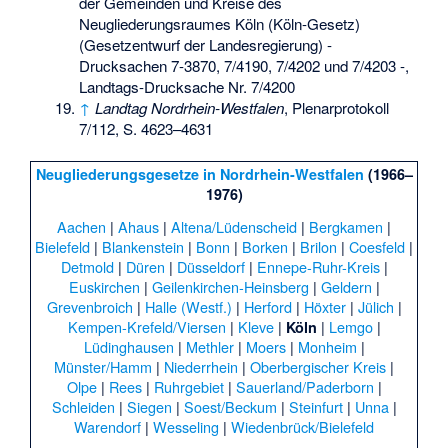
der Gemeinden und Kreise des
Neugliederungsraumes Köln (Köln-Gesetz)
(Gesetzentwurf der Landesregierung) -
Drucksachen 7-3870, 7/4190, 7/4202 und 7/4203 -,
Landtags-Drucksache Nr. 7/4200
↑
Landtag Nordrhein-Westfalen
, Plenarprotokoll
7/112, S. 4623–4631
Neugliederungsgesetze in Nordrhein-Westfalen
(1966–
1976)
Aachen
|
Ahaus
|
Altena/Lüdenscheid
|
Bergkamen
|
Bielefeld
|
Blankenstein
|
Bonn
|
Borken
|
Brilon
|
Coesfeld
|
Detmold
|
Düren
|
Düsseldorf
|
Ennepe-Ruhr-Kreis
|
Euskirchen
|
Geilenkirchen-Heinsberg
|
Geldern
|
Grevenbroich
|
Halle (Westf.)
|
Herford
|
Höxter
|
Jülich
|
Kempen-Krefeld/Viersen
|
Kleve
|
|
Lemgo
|
Köln
Lüdinghausen
|
Methler
|
Moers
|
Monheim
|
Münster/Hamm
|
Niederrhein
|
Oberbergischer Kreis
|
Olpe
|
Rees
|
Ruhrgebiet
|
Sauerland/Paderborn
|
Schleiden
|
Siegen
|
Soest/Beckum
|
Steinfurt
|
Unna
|
Warendorf
|
Wesseling
|
Wiedenbrück/Bielefeld