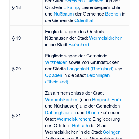
der Stadt
Bergisch Gladbach
und der
§ 18
Ortsteile
Eikamp
,
Liesenbergermühle
und
Nußbaum
der Gemeinde
Bechen
in
die Gemeinde
Odenthal
Eingliederungen des Ortsteils
§ 19
Nüxhausen
der Stadt
Wermelskirchen
in die Stadt
Burscheid
Eingliederungen der Gemeinde
Witzhelden
sowie von Grundstücken
§ 20
der Städte
Langenfeld (Rheinland)
und
Opladen
in die Stadt
Leichlingen
(Rheinland)
;
Zusammenschluss der Stadt
Wermelskirchen
(ohne
Bergisch Born
und Nüxhausen) und der Gemeinden
Dabringhausen
und
Dhünn
zur neuen
§ 21
Stadt
Wermelskirchen
; Eingliederung
des Ortsteils
Höhrath
der Stadt
Wermelskirchen in die Stadt
Solingen
;
Auflösung des
Amtes Wermelskirchen