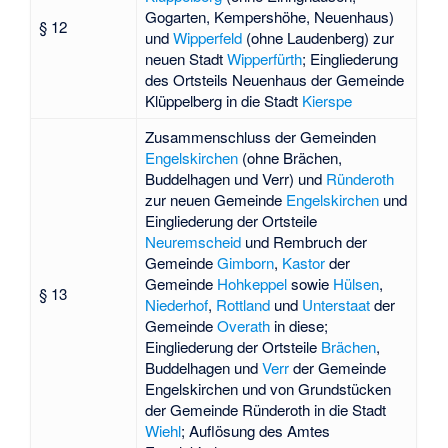
Gogarten, Kempershöhe, Neuenhaus)
§ 12
und
Wipperfeld
(ohne Laudenberg) zur
neuen Stadt
Wipperfürth
; Eingliederung
des Ortsteils
Neuenhaus
der Gemeinde
Klüppelberg in die Stadt
Kierspe
Zusammenschluss der Gemeinden
Engelskirchen
(ohne Brächen,
Buddelhagen und Verr) und
Ründeroth
zur neuen Gemeinde
Engelskirchen
und
Eingliederung der Ortsteile
Neuremscheid
und
Rembruch
der
Gemeinde
Gimborn
,
Kastor
der
Gemeinde
Hohkeppel
sowie
Hülsen
,
§ 13
Niederhof
,
Rottland
und
Unterstaat
der
Gemeinde
Overath
in diese;
Eingliederung der Ortsteile
Brächen
,
Buddelhagen
und
Verr
der Gemeinde
Engelskirchen und von Grundstücken
der Gemeinde Ründeroth in die Stadt
Wiehl
; Auflösung des
Amtes