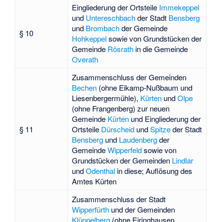
Eingliederung der Ortsteile
Immekeppel
und
Untereschbach
der Stadt
Bensberg
und
Brombach
der Gemeinde
§ 10
Hohkeppel
sowie von Grundstücken der
Gemeinde
Rösrath
in die Gemeinde
Overath
Zusammenschluss der Gemeinden
Bechen
(ohne Eikamp-Nußbaum und
Liesenbergermühle),
Kürten
und
Olpe
(ohne Frangenberg) zur neuen
Gemeinde
Kürten
und Eingliederung der
§ 11
Ortsteile
Dürscheid
und
Spitze
der Stadt
Bensberg
und
Laudenberg
der
Gemeinde
Wipperfeld
sowie von
Grundstücken der Gemeinden
Lindlar
und
Odenthal
in diese; Auflösung des
Amtes Kürten
Zusammenschluss der Stadt
Wipperfürth
und der Gemeinden
Klüppelberg
(ohne Eiringhausen,