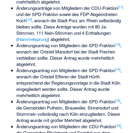
mehrheitlich abgelehnt.
[11]
Änderungsanträge von Mitgliedern der CDU-Fraktion
und der SPD-Fraktion sowie des FDP-Abgeordneten
[12]
Koch
, wonach die Stadt Porz am Rhein selbständig
bleiben sollte. Diese Anträge wurden mit 80 Ja-
Stimmen, 111 Nein-Stimmen und 4 Enthaltungen
(
Hammelsprung
) abgelehnt.
[13]
Änderungsantrag von Mitgliedern der SPD-Fraktion
,
wonach der Ortsteil Marsdorf bei der Stadt Frechen
verbleiben sollte. Dieser Antrag wurde mehrheitlich
abgelehnt.
[14]
Änderungsantrag von Mitgliedern der SPD-Fraktion
,
wonach der Ortsteil Efferen der Stadt Hürth
entsprechend der Regierungsvorlage in die Stadt Köln
eingegliedert werden sollte. Dieser Antrag wurde
mehrheitlich abgelehnt.
[15]
Änderungsantrag von Mitgliedern der SPD-Fraktion
,
die Gemeinden Pulheim, Brauweiler, Sinnersdorf und
Stommeln vollständig nach Köln einzugliedern. Dieser
Antrag wurde mit großer Mehrheit abgelehnt.
[16]
Änderungsantrag von Mitgliedern der CDU-Fraktion
,
die Gemeinden Rheinbach und Swisttal aus dem