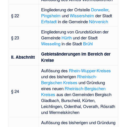
Eingliederung der Ortsteile
Dorweiler
,
§ 22
Pingsheim
und
Wissersheim
der Stadt
Erftstadt
in die Gemeinde
Nörvenich
Eingliederung von Grundstücken der
§ 23
Gemeinde
Hürth
und der Stadt
Wesseling
in die Stadt
Brühl
Gebietsänderungen im Bereich der
II. Abschnitt
Kreise
Auflösung des
Rhein-Wupper-Kreises
und des bisherigen
Rheinisch-
Bergischen Kreises
und Gründung
eines neuen
Rheinisch-Bergischen
§ 24
Kreises
aus den Gemeinden Bergisch
Gladbach, Burscheid, Kürten,
Leichlingen, Odenthal, Overath, Rösrath
und Wermelskirchen
Auflösung des bisherigen und Gründung