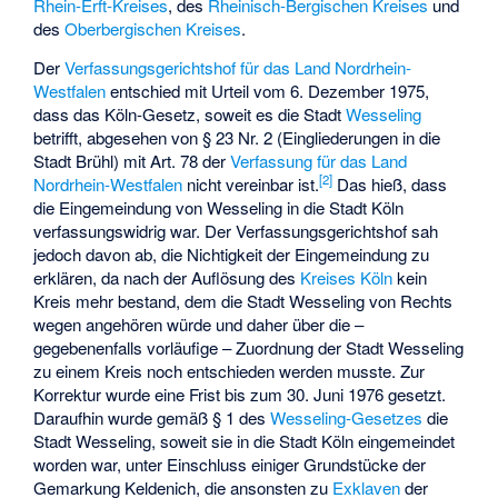
Rhein-Erft-Kreises
, des
Rheinisch-Bergischen Kreises
und
des
Oberbergischen Kreises
.
Der
Verfassungsgerichtshof für das Land Nordrhein-
Westfalen
entschied mit Urteil vom 6. Dezember 1975,
dass das Köln-Gesetz, soweit es die Stadt
Wesseling
betrifft, abgesehen von § 23 Nr. 2 (Eingliederungen in die
Stadt Brühl) mit Art. 78 der
Verfassung für das Land
[2]
Nordrhein-Westfalen
nicht vereinbar ist.
Das hieß, dass
die Eingemeindung von Wesseling in die Stadt Köln
verfassungswidrig war. Der Verfassungsgerichtshof sah
jedoch davon ab, die Nichtigkeit der Eingemeindung zu
erklären, da nach der Auflösung des
Kreises Köln
kein
Kreis mehr bestand, dem die Stadt Wesseling von Rechts
wegen angehören würde und daher über die –
gegebenenfalls vorläufige – Zuordnung der Stadt Wesseling
zu einem Kreis noch entschieden werden musste. Zur
Korrektur wurde eine Frist bis zum 30. Juni 1976 gesetzt.
Daraufhin wurde gemäß § 1 des
Wesseling-Gesetzes
die
Stadt Wesseling, soweit sie in die Stadt Köln eingemeindet
worden war, unter Einschluss einiger Grundstücke der
Gemarkung Keldenich, die ansonsten zu
Exklaven
der