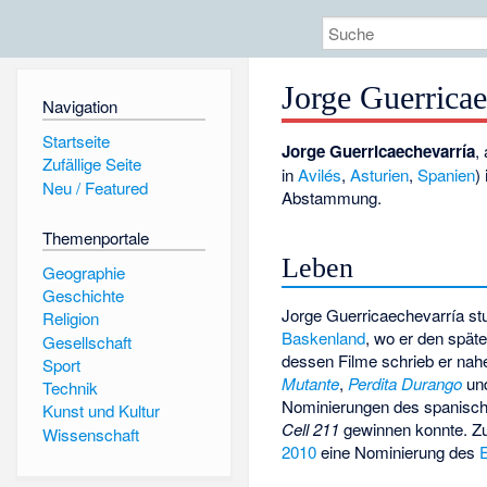
Jorge Guerricae
Navigation
Startseite
Jorge Guerricaechevarría
,
Zufällige Seite
in
Avilés
,
Asturien
,
Spanien
)
Neu / Featured
Abstammung.
Themenportale
Leben
Geographie
Geschichte
Jorge Guerricaechevarría st
Religion
Baskenland
, wo er den spät
Gesellschaft
dessen Filme schrieb er nah
Sport
Mutante
,
Perdita Durango
un
Technik
Nominierungen des spanisch
Kunst und Kultur
Cell 211
gewinnen konnte. Zus
Wissenschaft
2010
eine Nominierung des