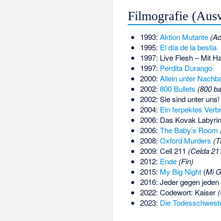
Filmografie (Aus
1993:
Aktion Mutante
(Ac
1995:
El día de la bestia
1997: Live Flesh – Mit H
1997:
Perdita Durango
2000:
Allein unter Nachb
2002:
800 Bullets
(800 ba
2002: Sie sind unter uns
2004:
Ein ferpektes Verb
2006: Das Kovak Labyri
2006:
The Baby’s Room
2008:
Oxford Murders
(T
2009:
Cell 211
(Celda 21
2012:
Ende
(Fin)
2015:
My Big Night
(
Mi G
2016:
Jeder gegen jeden
2022: Codewort: Kaiser
2023:
Die Todesschwest