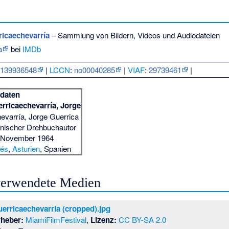
ricaechevarría
– Sammlung von Bildern, Videos und Audiodateien
a
bei
IMDb
:
139936548
|
LCCN
:
no00040285
|
VIAF
:
29739461
|
daten
rricaechevarría, Jorge
evarría, Jorge Guerrica
nischer Drehbuchautor
 November 1964
lés
,
Asturien
, Spanien
 verwendete Medien
erricaechevarria (cropped).jpg
rheber:
MiamiFilmFestival
,
Lizenz:
CC BY-SA 2.0