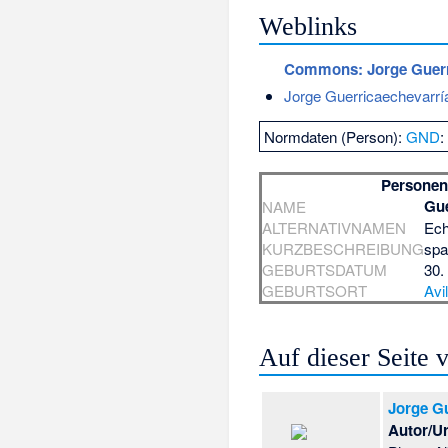
Weblinks
Commons
: Jorge Guer
Jorge Guerricaechevarrí
Normdaten (Person):
GND
Personen
Gue
NAME
ALTERNATIVNAMEN
Ech
KURZBESCHREIBUNG
spa
GEBURTSDATUM
30.
GEBURTSORT
Avi
Auf dieser Seite
Jorge Gu
Autor/U