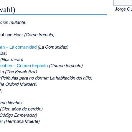
wahl)
Jorge Gu
ción mutante)
aut und Haar
(Carne trémula)
arn – La comunidad
(La Comunidad)
las)
!
(Nos miran)
rechen – Crimen ferpecto
(Crimen ferpecto)
nth
(The Kovak Box)
(Películas para no dormir: La habitación del niño)
he Oxford Murders)
1)
ran Noche
)
(Cien años de perdón)
(Código Emperador)
er
(Hermana Muerte)