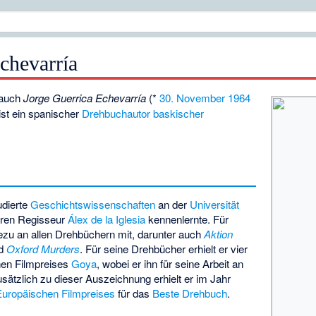
chevarría
 auch
Jorge Guerrica Echevarría
(*
30. November
1964
 ist ein spanischer
Drehbuchautor
baskischer
udierte
Geschichtswissenschaften
an der
Universität
eren Regisseur
Álex de la Iglesia
kennenlernte. Für
ezu an allen Drehbüchern mit, darunter auch
Aktion
d
Oxford Murders
. Für seine Drehbücher erhielt er vier
en Filmpreises
Goya
, wobei er ihn für seine Arbeit an
ätzlich zu dieser Auszeichnung erhielt er im Jahr
Europäischen Filmpreises
für das
Beste Drehbuch
.