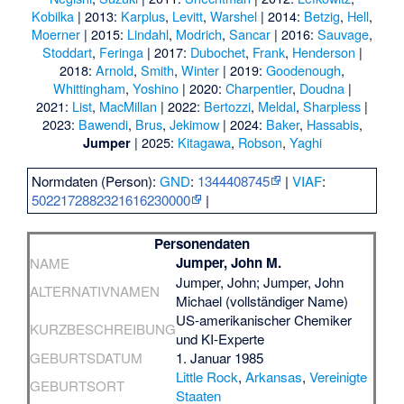
Kobilka
| 2013:
Karplus
,
Levitt
,
Warshel
| 2014:
Betzig
,
Hell
,
Moerner
| 2015:
Lindahl
,
Modrich
,
Sancar
| 2016:
Sauvage
,
Stoddart
,
Feringa
| 2017:
Dubochet
,
Frank
,
Henderson
|
2018:
Arnold
,
Smith
,
Winter
| 2019:
Goodenough
,
Whittingham
,
Yoshino
| 2020:
Charpentier
,
Doudna
|
2021:
List
,
MacMillan
| 2022:
Bertozzi
,
Meldal
,
Sharpless
|
2023:
Bawendi
,
Brus
,
Jekimow
| 2024:
Baker
,
Hassabis
,
| 2025:
Kitagawa
,
Robson
,
Yaghi
Jumper
Normdaten (Person):
GND
:
1344408745
|
VIAF
:
5022172882321616230000
|
Personendaten
Jumper, John M.
NAME
Jumper, John; Jumper, John
ALTERNATIVNAMEN
Michael (vollständiger Name)
US-amerikanischer Chemiker
KURZBESCHREIBUNG
und KI-Experte
GEBURTSDATUM
1. Januar 1985
Little Rock
,
Arkansas
,
Vereinigte
GEBURTSORT
Staaten