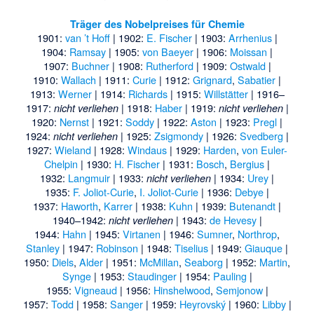
Träger des Nobelpreises für Chemie
1901:
van ’t Hoff
| 1902:
E. Fischer
| 1903:
Arrhenius
|
1904:
Ramsay
| 1905:
von Baeyer
| 1906:
Moissan
|
1907:
Buchner
| 1908:
Rutherford
| 1909:
Ostwald
|
1910:
Wallach
| 1911:
Curie
| 1912:
Grignard
,
Sabatier
|
1913:
Werner
| 1914:
Richards
| 1915:
Willstätter
| 1916–
1917:
| 1918:
Haber
| 1919:
|
nicht verliehen
nicht verliehen
1920:
Nernst
| 1921:
Soddy
| 1922:
Aston
| 1923:
Pregl
|
1924:
| 1925:
Zsigmondy
| 1926:
Svedberg
|
nicht verliehen
1927:
Wieland
| 1928:
Windaus
| 1929:
Harden
,
von Euler-
Chelpin
| 1930:
H. Fischer
| 1931:
Bosch
,
Bergius
|
1932:
Langmuir
| 1933:
| 1934:
Urey
|
nicht verliehen
1935:
F. Joliot-Curie
,
I. Joliot-Curie
| 1936:
Debye
|
1937:
Haworth
,
Karrer
| 1938:
Kuhn
| 1939:
Butenandt
|
1940–1942:
| 1943:
de Hevesy
|
nicht verliehen
1944:
Hahn
| 1945:
Virtanen
| 1946:
Sumner
,
Northrop
,
Stanley
| 1947:
Robinson
| 1948:
Tiselius
| 1949:
Giauque
|
1950:
Diels
,
Alder
| 1951:
McMillan
,
Seaborg
| 1952:
Martin
,
Synge
| 1953:
Staudinger
| 1954:
Pauling
|
1955:
Vigneaud
| 1956:
Hinshelwood
,
Semjonow
|
1957:
Todd
| 1958:
Sanger
| 1959:
Heyrovský
| 1960:
Libby
|