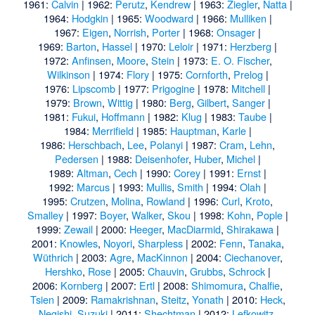
1961:
Calvin
| 1962:
Perutz
,
Kendrew
| 1963:
Ziegler
,
Natta
|
1964:
Hodgkin
| 1965:
Woodward
| 1966:
Mulliken
|
1967:
Eigen
,
Norrish
,
Porter
| 1968:
Onsager
|
1969:
Barton
,
Hassel
| 1970:
Leloir
| 1971:
Herzberg
|
1972:
Anfinsen
,
Moore
,
Stein
| 1973:
E. O. Fischer
,
Wilkinson
| 1974:
Flory
| 1975:
Cornforth
,
Prelog
|
1976:
Lipscomb
| 1977:
Prigogine
| 1978:
Mitchell
|
1979:
Brown
,
Wittig
| 1980:
Berg
,
Gilbert
,
Sanger
|
1981:
Fukui
,
Hoffmann
| 1982:
Klug
| 1983:
Taube
|
1984:
Merrifield
| 1985:
Hauptman
,
Karle
|
1986:
Herschbach
,
Lee
,
Polanyi
| 1987:
Cram
,
Lehn
,
Pedersen
| 1988:
Deisenhofer
,
Huber
,
Michel
|
1989:
Altman
,
Cech
| 1990:
Corey
| 1991:
Ernst
|
1992:
Marcus
| 1993:
Mullis
,
Smith
| 1994:
Olah
|
1995:
Crutzen
,
Molina
,
Rowland
| 1996:
Curl
,
Kroto
,
Smalley
| 1997:
Boyer
,
Walker
,
Skou
| 1998:
Kohn
,
Pople
|
1999:
Zewail
| 2000:
Heeger
,
MacDiarmid
,
Shirakawa
|
2001:
Knowles
,
Noyori
,
Sharpless
| 2002:
Fenn
,
Tanaka
,
Wüthrich
| 2003:
Agre
,
MacKinnon
| 2004:
Ciechanover
,
Hershko
,
Rose
| 2005:
Chauvin
,
Grubbs
,
Schrock
|
2006:
Kornberg
| 2007:
Ertl
| 2008:
Shimomura
,
Chalfie
,
Tsien
| 2009:
Ramakrishnan
,
Steitz
,
Yonath
| 2010:
Heck
,
Negishi
,
Suzuki
| 2011:
Shechtman
| 2012:
Lefkowitz
,