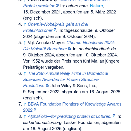
Protein predictor.
In:
nature.com.
Nature
,
15. Dezember 2021,
abgerufen am 5. März 2022
(englisch).
↑
Chemie-Nobelpreis geht an drei
Proteinforscher
. In: tagesschau.de, 9. Oktober
2024 (abgerufen am 9. Oktober 2024).
↑
Vgl.
Anneke Meyer:
Chemie-Nobelpreis 2024:
Die Molekül-Berechner.
In:
deutschlandfunk.de.
9. Oktober 2024,
abgerufen am 10. Oktober 2024
.
Vor 1952 wurde der Preis noch fünf Mal an jüngere
Preisträger vergeben.
↑
The 20th Annual Wiley Prize in Biomedical
Sciences Awarded for Protein Structure
Predictions.
John Wiley & Sons, Inc.,
9. September 2022,
abgerufen am 16. August 2025
(englisch).
↑
BBVA Foundation Frontiers of Knowledge Awards
2022
↑
AlphaFold—for predicting protein structures.
In:
laskerfoundation.org.
Lasker Foundation,
abgerufen
am 16. August 2025
(englisch).