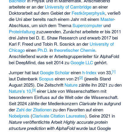
Bachelor
in Physik und in Mathematik. Anschließend
arbeitete er an der
University of Cambridge
an einer
Doktorarbeit auf dem Gebiet der
Festkörperphysik
, verließ
die Uni aber bereits nach einem Jahr mit einem
Master
-
Abschluss, um sich dem Thema
Supercomputer
und
Proteinfaltung
zuzuwenden. Zunächst arbeitete er bis 2011
drei Jahre bei
D. E. Shaw Research
und erwarb 2017 bei
Karl F. Freed
und
Tobin R. Sosnick
an der
University of
Chicago
einen
Ph.D.
in
theoretischer Chemie
.
Anschließend wurde er Arbeitsgruppenleiter für AlphaFold
bei DeepMind, das seit 2014 zu
Google LLC
gehört.
[
1
]
Jumper hat laut
Google Scholar
einen
h-Index
von 33,
[
2
]
laut Datenbank
Scopus
einen von 21
(jeweils Stand
August 2025). Die Zeitschrift
Nature
zählte ihn 2021 zu den
[
3
]
Nature’s 10
,
einer Liste von Wissenschaftlern mit
besonderem Einfluss auf die Welt oder die Wissenschaft.
Seit 2024 zählte der Medienkonzern
Clarivate
ihn aufgrund
der
Zahl der Zitationen
zu den Favoriten auf einen
Nobelpreis
(
Clarivate Citation Laureates
). Seine 2021 in
Nature
veröffentlichte Arbeit
Highly accurate protein
structure prediction with AlphaFold
wurde laut Google