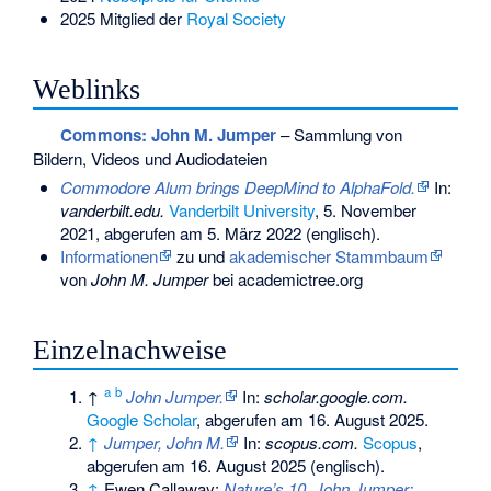
2025 Mitglied der
Royal Society
Weblinks
Commons
: John M. Jumper
– Sammlung von
Bildern, Videos und Audiodateien
Commodore Alum brings DeepMind to AlphaFold.
In:
vanderbilt.edu.
Vanderbilt University
, 5. November
2021,
abgerufen am 5. März 2022
(englisch).
Informationen
zu und
akademischer Stammbaum
von
John M. Jumper
bei academictree.org
Einzelnachweise
a
b
↑
John Jumper.
In:
scholar.google.com.
Google Scholar
,
abgerufen am 16. August 2025
.
↑
Jumper, John M.
In:
scopus.com.
Scopus
,
abgerufen am 16. August 2025
(englisch).
↑
Ewen Callaway:
Nature’s 10, John Jumper: