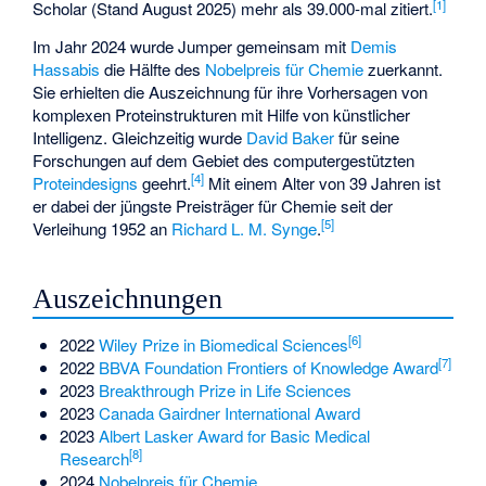
[
1
]
Scholar (Stand August 2025) mehr als 39.000-mal zitiert.
Im Jahr 2024 wurde Jumper gemeinsam mit
Demis
Hassabis
die Hälfte des
Nobelpreis für Chemie
zuerkannt.
Sie erhielten die Auszeichnung für ihre Vorhersagen von
komplexen Proteinstrukturen mit Hilfe von künstlicher
Intelligenz. Gleichzeitig wurde
David Baker
für seine
Forschungen auf dem Gebiet des computergestützten
[
4
]
Proteindesigns
geehrt.
Mit einem Alter von 39 Jahren ist
er dabei der jüngste Preisträger für Chemie seit der
[
5
]
Verleihung 1952 an
Richard L. M. Synge
.
Auszeichnungen
[
6
]
2022
Wiley Prize in Biomedical Sciences
[
7
]
2022
BBVA Foundation Frontiers of Knowledge Award
2023
Breakthrough Prize in Life Sciences
2023
Canada Gairdner International Award
2023
Albert Lasker Award for Basic Medical
[
8
]
Research
2024
Nobelpreis für Chemie