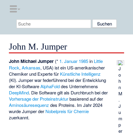
John M. Jumper
John Michael Jumper
(*
1. Januar
1985
in
Little
Rock
,
Arkansas
, USA) ist ein US-amerikanischer
J
Chemiker und Experte für
Künstliche Intelligenz
o
(KI). Jumper war federführend bei der Entwicklung
h
der KI-Software
AlphaFold
des Unternehmens
n
DeepMind
. Die Software gilt als Durchbruch bei der
M
Vorhersage der Proteinstruktur
basierend auf der
.
Aminosäuresequenz
des Proteins. Im Jahr 2024
J
wurde Jumper der
Nobelpreis für Chemie
u
zuerkannt.
m
p
er