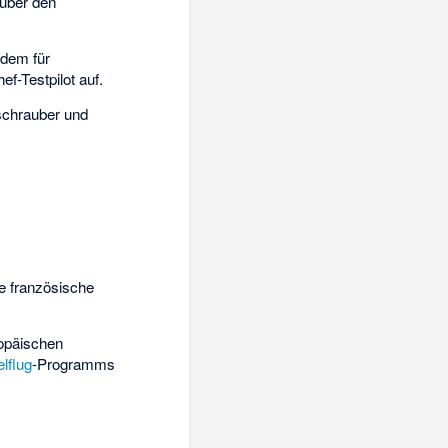
 über den
rdem für
ef-Testpilot auf.
schrauber und
te französische
ropäischen
lflug
-Programms