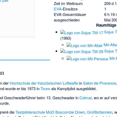
 Zeit
Zeit im Weltraum
209 d 1
EVA
-Einsätze
1
EVA-Gesamtdauer
6 h 19 
ausgeschieden
Mai 20
Raumflüge
Sojus 
(1993)
Mir-Alta
Sojus 
Mir-
hn
an der
Hochschule der französischen Luftwaffe
in
Salon-de-Provence
end wurde er bis 1973 in
Tours
als Kampfpilot ausgebildet.
t und Geschwaderführer beim 13. Geschwader in
Colmar
, wo er auf ve
wurde.
gneré die
Testpilotenschule
MoD Boscombe Down
,
Großbritannien
, 