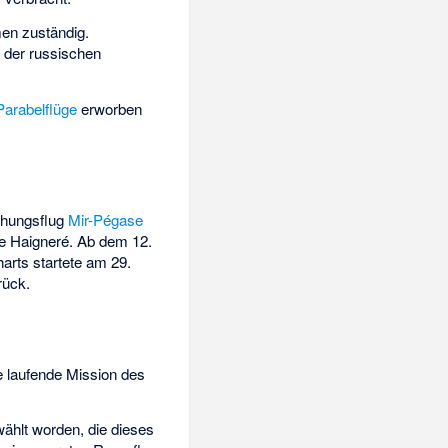
en zuständig.
der russischen
Parabelflüge
erworben
chungsflug
Mir-Pégase
e Haigneré. Ab dem 12.
arts startete am 29.
rück.
ie laufende Mission des
hlt worden, die dieses