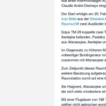
Mal einen mehrmonatigen Auf
Claudie André-Deshays einget
Der Start erfolgte am 20. Fe
Ivan Bella
aus der
Slowakei
n
Raumschiff
zwei Ausländer tr
Sojus TM-29 koppelte zwei Ta
Awdejew
befanden. Padalka 
aus Afanassjew, Awdejew un
Im Gegensatz zu früheren M
vollwertiger Bordingenieur m
zusammen mit Afanassjew am
Zum Zeitpunkt dieses Raumflu
weitere Besatzung aufgebrac
Raumstation somit auf eine 
Als Haigneré, Afanassjew un
der sich stets mindestens ei
Mit einer Flugdauer von 188 
seither nicht gebrochen wur