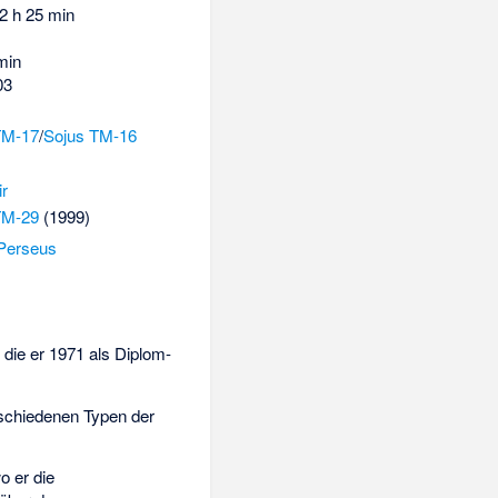
2 h 25 min
min
03
TM-17
/
Sojus TM-16
ir
TM-29
(1999)
Perseus
, die er 1971 als Diplom-
rschiedenen Typen der
wo er die