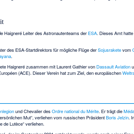
it
 Haigneré Leiter des Astronautenteams der
ESA
. Dieses Amt hatt
ater des ESA-Startdirektors für mögliche Flüge der
Sojusrakete
vom
ayana
.
dete Haigneré zusammen mit
Laurent Gathier
von
Dassault Aviation
u
 Européen
(ACE). Dieser Verein hat zum Ziel, den europäischen
Weltr
nlegion
und Chevalier des
Ordre national du Mérite
. Er trägt die
Médai
ersönlichen Mut“
, verliehen vom russischen Präsident
Boris Jelzin
. 
e de Lutèce“ verliehen.