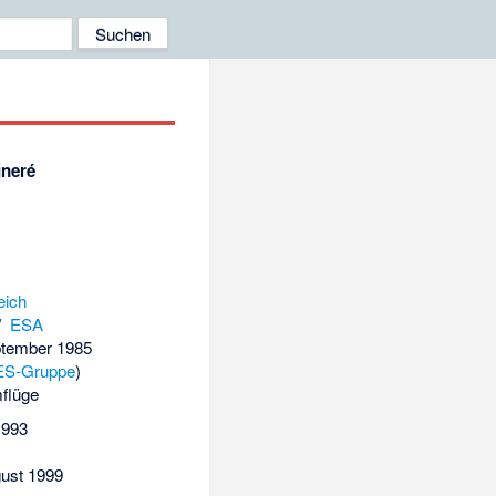
gneré
eich
/
ESA
ptember 1985
ES-Gruppe
)
flüge
 1993
gust 1999