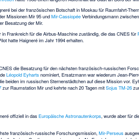
eré bei der französischen Botschaft in Moskau für Raumfahrt-Them
 der Missionen
Mir 95
und
Mir-Cassiopée
Verbindungsmann zwischen 
 der Besatzung der Mir.
 in Frankreich für die Airbus-Maschine zuständig, die das CNES für
Pilot hatte Haigneré im Jahr 1994 erhalten.
NES die Besatzung für den nächsten französisch-russischen Fors
rde
Léopold Eyharts
nominiert, Ersatzmann war wiederum Jean-Pierr
die beiden im russischen Sternenstädtchen auf diese Mission vor. Eyh
7
zur Raumstation Mir und kehrte nach 20 Tagen mit
Sojus TM-26
zu
eré offiziell in das
Europäische Astronautenkorps
, wurde aber für d
ächste französisch-russische Forschungsmission,
Mir-Perseus
ausgewä