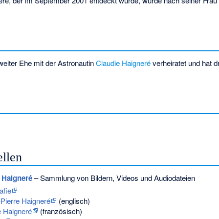
eré
, der im September 2001 entdeckt wurde, wurde nach seiner Frau
zweiter Ehe mit der Astronautin
Claudie Haigneré
verheiratet und hat d
llen
e Haigneré
– Sammlung von Bildern, Videos und Audiodateien
afie
-Pierre Haigneré
(englisch)
e Haigneré
(französisch)