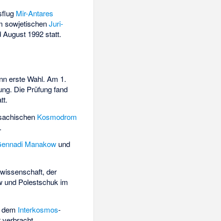
sflug
Mir-Antares
im sowjetischen
Juri-
d August 1992 statt.
nn erste Wahl. Am 1.
ung. Die Prüfung fand
tt.
sachischen
Kosmodrom
.
ennadi Manakow
und
wissenschaft, der
w und Polestschuk im
us dem
Interkosmos
-
 verbracht.