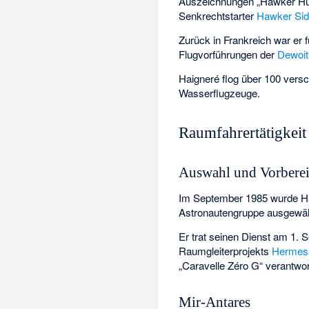
Auszeichnungen „Hawker Hunte
Senkrechtstarter
Hawker Sid
Zurück in Frankreich war er f
Flugvorführungen der
Dewoit
Haigneré flog über 100 vers
Wasserflugzeuge.
Raumfahrertätigkeit
Auswahl und Vorbere
Im September 1985 wurde Ha
Astronautengruppe ausgewäh
Er trat seinen Dienst am 1. 
Raumgleiterprojekts
Hermes
„Caravelle Zéro G“ verantwort
Mir-Antares