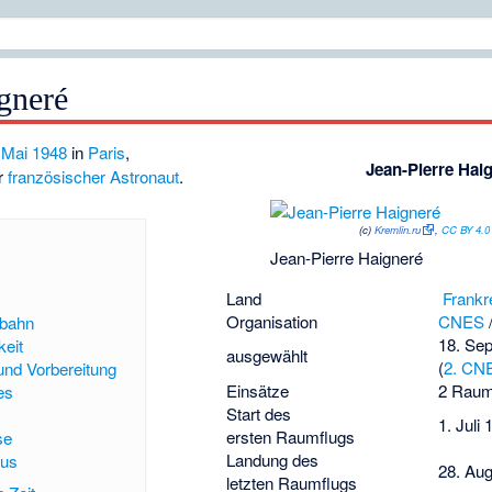
gneré
 Mai
1948
in
Paris
,
Jean-Pierre Hai
er
französischer
Astronaut
.
(c)
Kremlin.ru
,
CC BY 4.0
Jean-Pierre Haigneré
Land
Frankr
Organisation
CNES
fbahn
18. Se
keit
ausgewählt
(
2. CN
nd Vorbereitung
Einsätze
2 Raum
es
Start des
1. Juli
ersten Raumflugs
se
Landung des
eus
28. Au
letzten Raumflugs