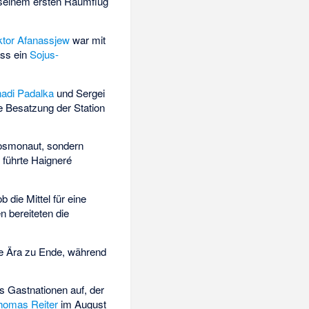
 seinem ersten Raumflug
ktor Afanassjew
war mit
ass ein
Sojus-
adi Padalka
und
Sergei
e Besatzung der Station
osmonaut, sondern
 führte Haigneré
 die Mittel für eine
 bereiteten die
ge Ära zu Ende, während
s Gastnationen auf, der
homas Reiter
im August