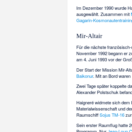
Im Dezember 1990 wurde Hai
ausgewählt. Zusammen mit
Gagarin-Kosmonautentraini
Mir-Altair
Für die nächste französisch
November 1992 begann er z
am 4. Juni 1993 vor der Gr
Der Start der Mission Mir-Al
Baikonur
. Mit an Bord war
Zwei Tage später koppelte d
Alexander Polstschuk
befand
Haigneré widmete sich dem 
Materialwissenschaft und de
Raumschiff
Sojus TM-16
zur
Sein erster Raumflug hatte 
Programm. Nur
Jean-Loup C