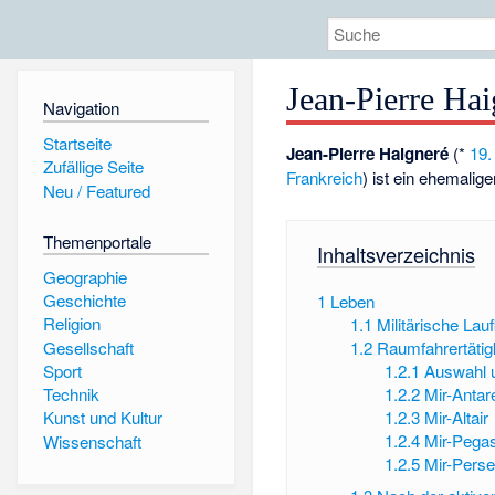
Jean-Pierre Hai
Navigation
Startseite
Jean-Pierre Haigneré
(*
19.
Zufällige Seite
Frankreich
) ist ein ehemalig
Neu / Featured
Themenportale
Inhaltsverzeichnis
Geographie
Geschichte
1
Leben
Religion
1.1
Militärische Lau
Gesellschaft
1.2
Raumfahrertätig
Sport
1.2.1
Auswahl u
1.2.2
Mir-Antar
Technik
1.2.3
Mir-Altair
Kunst und Kultur
1.2.4
Mir-Pega
Wissenschaft
1.2.5
Mir-Pers