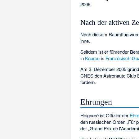
2006.
Nach der aktiven Ze
Nach diesem Raumflug wurde
inne.
Seitdem ist er führender Ber
in
Kourou
in
Französisch-Gu
Am 3. Dezember 2005 grün
CNES den
Astronaute Club
fördern.
Ehrungen
Haigneré ist Offizier der
Ehre
den russischen
Orden „Für p
der „Grand Prix de l'Académi