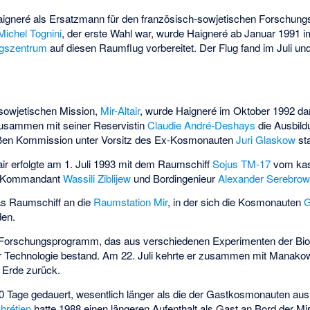
gneré als Ersatzmann für den französisch-sowjetischen Forschung
Michel Tognini
, der erste Wahl war, wurde Haigneré ab Januar 1991 
ngszentrum
auf diesen Raumflug vorbereitet. Der Flug fand im Juli un
-sowjetischen Mission,
Mir-Altair
, wurde Haigneré im Oktober 1992 da
usammen mit seiner Reservistin
Claudie André-Deshays
die Ausbild
oßen Kommission unter Vorsitz des Ex-Kosmonauten
Juri Glaskow
sta
tair erfolgte am 1. Juli 1993 mit dem Raumschiff
Sojus TM-17
vom ka
en Kommandant
Wassili Ziblijew
und Bordingenieur
Alexander Serebrow
as Raumschiff an die
Raumstation Mir
, in der sich die Kosmonauten
G
en.
Forschungsprogramm, das aus verschiedenen Experimenten der Bio
r Technologie bestand. Am 22. Juli kehrte er zusammen mit Manako
 Erde zurück.
20 Tage gedauert, wesentlich länger als die der Gastkosmonauten a
hrétien
hatte 1988 einen längeren Aufenthalt als Gast an Bord der Mir