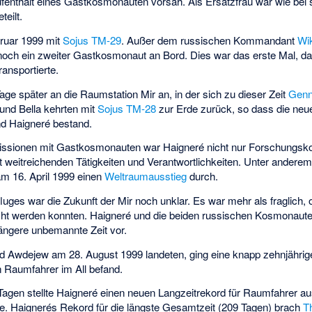
enthalt eines Gastkosmonauten vorsah. Als Ersatzfrau war wie bei
eilt.
bruar 1999 mit
Sojus TM-29
. Außer dem russischen Kommandant
Wi
och ein zweiter Gastkosmonaut an Bord. Dies war das erste Mal, d
ansportierte.
ge später an die Raumstation Mir an, in der sich zu dieser Zeit
Genn
und Bella kehrten mit
Sojus TM-28
zur Erde zurück, so dass die neu
d Haigneré bestand.
issionen mit Gastkosmonauten war Haigneré nicht nur Forschungsk
it weitreichenden Tätigkeiten und Verantwortlichkeiten. Unter anderem
 16. April 1999 einen
Weltraumausstieg
durch.
ges war die Zukunft der Mir noch unklar. Es war mehr als fraglich, ob
ht werden konnten. Haigneré und die beiden russischen Kosmonauten
längere unbemannte Zeit vor.
d Awdejew am 28. August 1999 landeten, ging eine knapp zehnjähri
n Raumfahrer im All befand.
Tagen stellte Haigneré einen neuen Langzeitrekord für Raumfahrer au
de. Haignerés Rekord für die längste Gesamtzeit (209 Tagen) brach
T