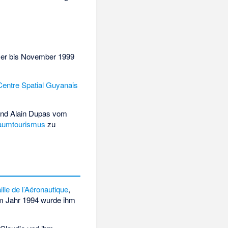
e er bis November 1999
Centre Spatial Guyanais
nd
Alain Dupas
vom
aumtourismus
zu
lle de l’Aéronautique
,
Im Jahr 1994 wurde ihm