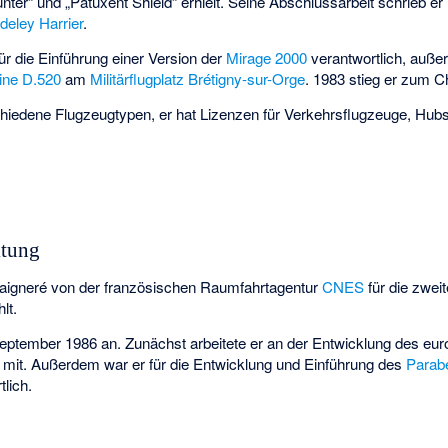
r“ und „Patuxent Shield“ erhielt. Seine Abschlussarbeit schrieb er
deley Harrier
.
ür die Einführung einer Version der
Mirage 2000
verantwortlich, auße
ine D.520
am
Militärflugplatz Brétigny-sur-Orge
. 1983 stieg er zum Ch
chiedene Flugzeugtypen, er hat Lizenzen für Verkehrsflugzeuge, Hub
itung
igneré von der französischen Raumfahrtagentur
CNES
für die zwei
lt.
September 1986 an. Zunächst arbeitete er an der Entwicklung des eu
mit. Außerdem war er für die Entwicklung und Einführung des
Parabe
lich.