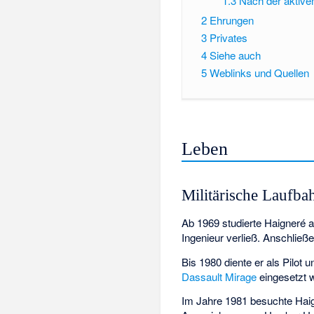
1.3
Nach der aktiven
2
Ehrungen
3
Privates
4
Siehe auch
5
Weblinks und Quellen
Leben
Militärische Laufba
Ab 1969 studierte Haigneré 
Ingenieur verließ. Anschließ
Bis 1980 diente er als Pilo
Dassault Mirage
eingesetzt 
Im Jahre 1981 besuchte Hai