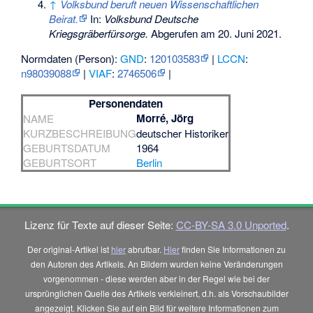
↑
Volksbund beruft neuen Wissenschaftlichen
Beirat.
In:
Volksbund Deutsche
Kriegsgräberfürsorge.
Abgerufen am 20. Juni 2021
.
Normdaten (Person):
GND
:
120103583
|
LCCN
:
n98039088
|
VIAF
:
2746506
|
Personendaten
Morré, Jörg
NAME
KURZBESCHREIBUNG
deutscher Historiker
GEBURTSDATUM
1964
GEBURTSORT
Berlin
Lizenz für Texte auf dieser Seite:
CC-BY-SA 3.0 Unported
.
Der original-Artikel ist
hier
abrufbar.
Hier
finden Sie Informationen zu
den Autoren des Artikels. An Bildern wurden keine Veränderungen
vorgenommen - diese werden aber in der Regel wie bei der
ursprünglichen Quelle des Artikels verkleinert, d.h. als Vorschaubilder
angezeigt. Klicken Sie auf ein Bild für weitere Informationen zum