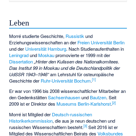
Leben
Morré studierte Geschichte,
Russistik
und
Erziehungswissenschaften an der
Freien Universität Berlin
und der
Universität Hamburg
. Nach Studienaufenthalten in
Leningrad
und
Moskau
promovierte er 1999 mit der
Dissertation
„Hinter den Kulissen des Nationalkomitees.
Das Institut 99 in Moskau und die Deutschlandpolitik der
UdSSR 1943–1946“
am Lehrstuhl für osteuropäische
[1]
Geschichte der
Ruhr-Universität Bochum
.
Er war von 1996 bis 2008 wissenschaftlicher Mitarbeiter an
den Gedenkstätten
Sachsenhausen
und
Bautzen
. Seit
[2]
2009 ist er Direktor des
Museums Berlin-Karlshorst
.
Morré ist Mitglied der
Deutsch-russischen
Historikerkommission
, die aus je neun deutschen und
[3]
russischen Wissenschaftlern besteht.
Seit 2016 ist er
Mitglied des Wissenschaftlichen Beirats des
Volksbundes