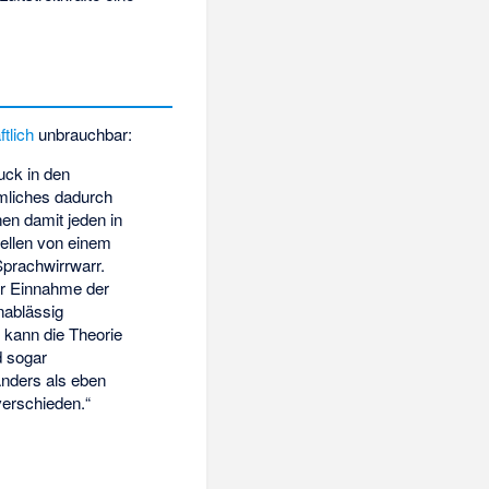
tlich
unbrauchbar:
uck in den
ümliches dadurch
en damit jeden in
tellen von einem
Sprachwirrwarr.
der Einnahme der
nablässig
s kann die Theorie
d sogar
 Anders als eben
verschieden.“