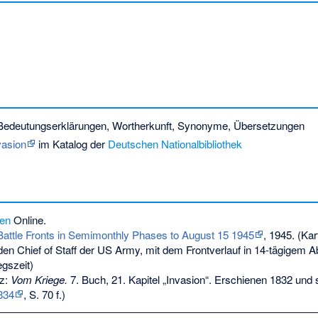
Bedeutungserklärungen, Wortherkunft, Synonyme, Übersetzungen
vasion
im Katalog der
Deutschen Nationalbibliothek
en
Online.
 Battle Fronts in Semimonthly Phases to August 15 1945
, 1945. (Kar
 den Chief of Staff der US Army, mit dem Frontverlauf in 14-tägigem 
egszeit)
tz:
Vom Kriege.
7. Buch, 21. Kapitel „Invasion“. Erschienen 1832 und 
834
, S. 70 f.)