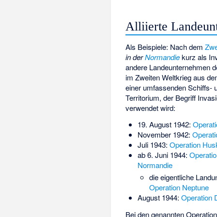
Alliierte Landeu
Als Beispiele: Nach dem
Zwe
in der
Normandie
kurz als In
andere Landeunternehmen der 
im Zweiten Weltkrieg aus dem
einer umfassenden Schiffs- 
Territorium, der Begriff Inv
verwendet wird:
19. August 1942:
Operati
November 1942:
Operati
Juli 1943:
Operation Hus
ab 6. Juni 1944:
Operatio
Normandie
die eigentliche Landu
Operation Neptune
August 1944:
Operation 
Bei den genannten Operatione