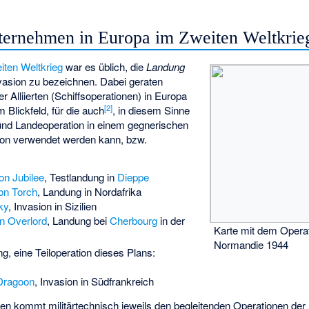
nternehmen in Europa im Zweiten Weltkrie
iten Weltkrieg
war es üblich, die
Landung
vasion zu bezeichnen. Dabei geraten
Alliierten (Schiffsoperationen) in Europa
[
2
]
 Blickfeld, für die auch
, in diesem Sinne
und Landeoperation in einem gegnerischen
asion verwendet werden kann, bzw.
on Jubilee
, Testlandung in
Dieppe
on Torch
, Landung in Nordafrika
ky
, Invasion in Sizilien
n Overlord
, Landung bei
Cherbourg
in der
Karte mit dem Operat
Normandie 1944
ng, eine Teiloperation dieses Plans:
Dragoon
, Invasion in Südfrankreich
n kommt militärtechnisch jeweils den begleitenden Operationen der Lu