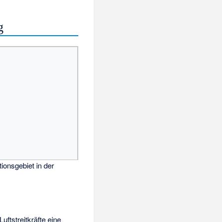
g
ionsgebiet in der
ftstreitkräfte eine