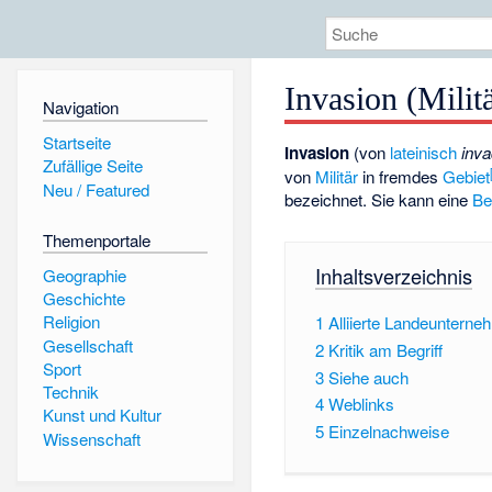
Invasion (Milit
Navigation
Startseite
Invasion
(von
lateinisch
inv
Zufällige Seite
von
Militär
in fremdes
Gebiet
Neu / Featured
bezeichnet. Sie kann eine
Be
Themenportale
Inhaltsverzeichnis
Geographie
Geschichte
Religion
1
Alliierte Landeunterne
Gesellschaft
2
Kritik am Begriff
Sport
3
Siehe auch
Technik
4
Weblinks
Kunst und Kultur
5
Einzelnachweise
Wissenschaft