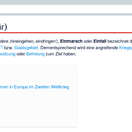
är)
adere
‚hineingehen, eindringen‘
),
Einmarsch
oder
Einfall
bezeichnet 
[
1
]
bzw.
Staatsgebiet
. Dementsprechend wird eine angreifende
Kriegs
setzung
oder
Befreiung
zum Ziel haben.
hmen in Europa im Zweiten Weltkrieg