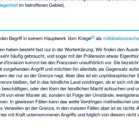
legenheit
im betroffenen Gebiet).
[
3
]
rt den Begriff in seinem Hauptwerk
Vom Kriege
als
militärwissenschaf
n haben besteht fast nur in der Worterklärung. Wir finden den Ausdr
n sehr häufig gebraucht, und sogar mit der Prätension etwas Eigenth
e d’invasion
kommt bei den Franzosen unaufhörlich vor. Sie bezeichn
it vorgehenden Angriff und möchten ihn allenfalls als Gegensatz aufs
nem der nur an der Grenze nagt. Aber dies ist ein unphilosophischer 
renze bleiben, tief in das feindliche Land vordringen, ob er sich mit 
m beschäftigen, oder den Kern der feindlichen Macht aufsuchen und u
nicht von einer Manier ab, sondern ist Folge der Umstände, wenigsten
umen. In gewissen Fällen kann das weite Vordringen methodischer un
das Verweilen an der Grenze, in den meisten Fällen aber ist es nichts
eines mit Kraft unternommenen Angriffs und folglich von diesem nicht 