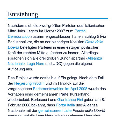
Entstehung
Nachdem sich die zwei größten Parteien des italienischen
Mitte-links-Lagers im Herbst 2007 zum
Partito
Democratico
zusammengeschlossen hatten, schlug Silvio
Berlusconi vor, die an der bisherigen Koalition
Casa delle
Libertà
beteiligten Parteien in einer einzigen politischen
Kraft der rechten Mitte aufgehen zu lassen. Allerdings
sprachen sich alle drei großen Bündnispartner (
Alleanza
Nazionale
,
Lega Nord
und
UDC
) gegen die eigene
Auflösung aus.
Das Projekt wurde deshalb auf Eis gelegt. Nach dem Fall
der
Regierung Prodi II
und im Hinblick auf die
vorgezogenen
Parlamentswahlen im April 2008
wurde das
Vorhaben einer gemeinsamen Partei kurzerhand
wiederbelebt. Berlusconi und
Gianfranco Fini
gaben am 8.
Februar 2008 bekannt, dass
Forza Italia
und Alleanza
Nazionale mit der
gemeinsamen Liste
Popolo della Libertà
antreten und die Lega Nord mit einer eigenen Liste eine