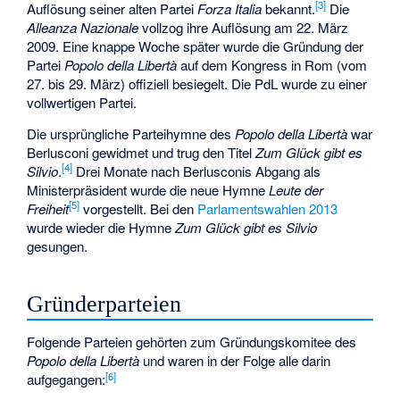
[
3
]
Auflösung seiner alten Partei
Forza Italia
bekannt.
Die
Alleanza Nazionale
vollzog ihre Auflösung am 22. März
2009. Eine knappe Woche später wurde die Gründung der
Partei
Popolo della Libertà
auf dem Kongress in Rom (vom
27. bis 29. März) offiziell besiegelt. Die PdL wurde zu einer
vollwertigen Partei.
Die ursprüngliche Parteihymne des
Popolo della Libertà
war
Berlusconi gewidmet und trug den Titel
Zum Glück gibt es
[
4
]
Silvio
.
Drei Monate nach Berlusconis Abgang als
Ministerpräsident wurde die neue Hymne
Leute der
[
5
]
Freiheit
vorgestellt. Bei den
Parlamentswahlen 2013
wurde wieder die Hymne
Zum Glück gibt es Silvio
gesungen.
Gründerparteien
Folgende Parteien gehörten zum Gründungskomitee des
Popolo della Libertà
und waren in der Folge alle darin
[
6
]
aufgegangen: