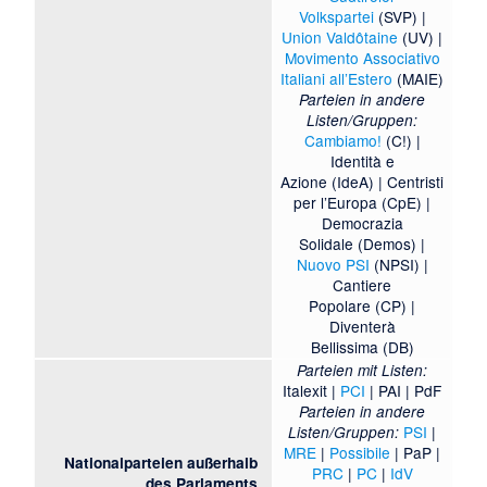
Volkspartei
(SVP) |
Union Valdôtaine
(UV) |
Movimento Associativo
Italiani all’Estero
(MAIE)
Parteien in andere
Listen/Gruppen:
Cambiamo!
(C!) |
Identità e
Azione
(IdeA) |
Centristi
per l’Europa
(CpE) |
Democrazia
Solidale
(Demos) |
Nuovo PSI
(NPSI) |
Cantiere
Popolare
(CP) |
Diventerà
Bellissima
(DB)
Parteien mit Listen:
Italexit
|
PCI
|
PAI
|
PdF
Parteien in andere
PSI
|
Listen/Gruppen:
MRE
|
Possibile
|
PaP
|
Nationalparteien außerhalb
PRC
|
PC
|
IdV
des Parlaments