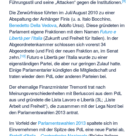
[
9
]
Führungsstil und seine „Attacken“ gegen die Institutionen.
Die Zerwürfnisse führten im Juli/August 2010 zu einer
Abspaltung der Anhänger Finis (u. a. Italo Bocchino,
Benedetto Della Vedova
, Adolfo Urso). Diese gründeten im
Parlament eigene Fraktionen mit dem Namen
Futuro e
Libertà per l’Italia
(Zukunft und Freiheit für Italien). In der
Abgeordnetenkammer schlossen sich vorerst 34
Abgeordnete (und Fini) der neuen Fraktion an, im Senat
[
10
]
zehn.
Futuro e Libertà per l’Italia wurde zu einer
eigenständigen Partei, die aber nur geringen Zulauf hatte.
Einige Parlamentarier kündigten die Mitgliedschaft und
traten wieder dem PdL oder anderen Parteien bei.
Der ehemalige Finanzminister Tremonti trat nach
Meinungsverschiedenheiten mit Berlusconi aus dem PdL
aus und gründete die
Lista Lavoro e Libertà
(3L; „Liste
Arbeit und Freiheit“), die zusammen mit der Lega Nord bei
den Parlamentswahlen 2013 antrat.
Im Vorfeld der
Parlamentswahlen 2013
spaltete sich im
Einvernehmen mit der Spitze des PdL eine neue Partei ab,
Fratelli d’Italia – Centrodestra Nazionale
(Brüder Italiens –