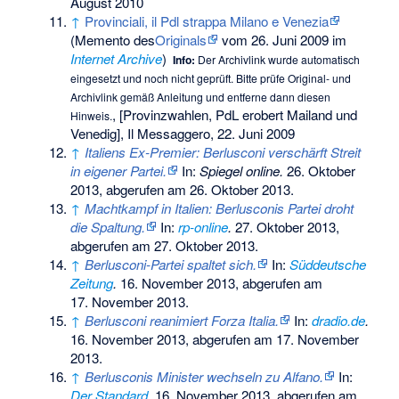
August 2010
↑
Provinciali, il Pdl strappa Milano e Venezia
(
Memento
des
Originals
vom 26. Juni 2009 im
Internet Archive
)
Info:
Der Archivlink wurde automatisch
eingesetzt und noch nicht geprüft. Bitte prüfe Original- und
Archivlink gemäß
Anleitung
und entferne dann diesen
, [Provinzwahlen, PdL erobert Mailand und
Hinweis.
Venedig], Il Messaggero, 22. Juni 2009
↑
Italiens Ex-Premier: Berlusconi verschärft Streit
in eigener Partei.
In:
Spiegel online
.
26. Oktober
2013,
abgerufen am 26. Oktober 2013
.
↑
Machtkampf in Italien: Berlusconis Partei droht
die Spaltung.
In:
rp-online
.
27. Oktober 2013,
abgerufen am 27. Oktober 2013
.
↑
Berlusconi-Partei spaltet sich.
In:
Süddeutsche
Zeitung
.
16. November 2013,
abgerufen am
17. November 2013
.
↑
Berlusconi reanimiert Forza Italia.
In:
dradio.de
.
16. November 2013,
abgerufen am 17. November
2013
.
↑
Berlusconis Minister wechseln zu Alfano.
In:
Der Standard
.
16. November 2013,
abgerufen am