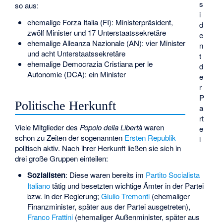
s
so aus:
i
ehemalige Forza Italia (FI): Ministerpräsident,
d
zwölf Minister und 17 Unterstaatssekretäre
e
ehemalige Alleanza Nazionale (AN): vier Minister
n
und acht Unterstaatssekretäre
t
ehemalige Democrazia Cristiana per le
d
Autonomie (DCA): ein Minister
e
r
P
Politische Herkunft
a
rt
Viele Mitglieder des
Popolo della Libertà
waren
e
schon zu Zeiten der sogenannten
Ersten Republik
i
politisch aktiv. Nach ihrer Herkunft ließen sie sich in
drei große Gruppen einteilen:
Sozialisten
: Diese waren bereits im
Partito Socialista
Italiano
tätig und besetzten wichtige Ämter in der Partei
bzw. in der Regierung;
Giulio Tremonti
(ehemaliger
Finanzminister, später aus der Partei ausgetreten),
Franco Frattini
(ehemaliger Außenminister, später aus