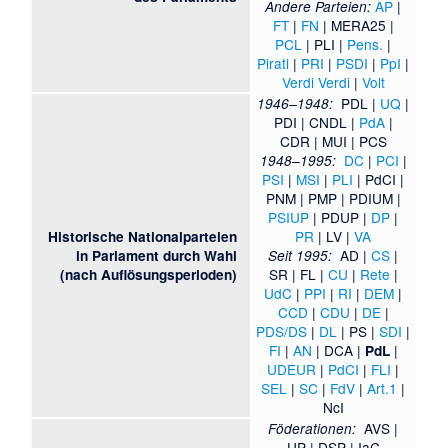
AP
|
Andere Parteien:
FT
|
FN
|
MERA25
|
PCL
|
PLI
|
Pens.
|
Pirati
|
PRI
|
PSDI
|
PpI
|
Verdi Verdi
|
Volt
PDL
|
UQ
|
1946–1948:
PDI
|
CNDL
|
PdA
|
CDR
|
MUI
|
PCS
DC
|
PCI
|
1948–1995:
PSI
|
MSI
|
PLI
|
PdCI
|
PNM
|
PMP
|
PDIUM
|
PSIUP
|
PDUP
|
DP
|
PR
|
LV
|
VA
Historische Nationalparteien
AD
|
CS
|
in Parlament durch Wahl
Seit 1995:
SR
|
FL
|
CU
|
Rete
|
(nach Auflösungsperioden)
UdC
|
PPI
|
RI
|
DEM
|
CCD
|
CDU
|
DE
|
PDS/DS
|
DL
|
PS
|
SDI
|
FI
|
AN
|
DCA
|
|
PdL
UDEUR
|
PdCI
|
FLI
|
SEL
|
SC
|
FdV
|
Art.1
|
NcI
AVS
|
Föderationen:
UP
|
DSP
|
IaC