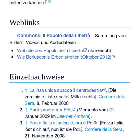
[
16
]
halten zu können.
Weblinks
Commons
: Il Popolo della Libertà
– Sammlung von
Bildern, Videos und Audiodateien
Website des Popolo della Libertà
(italienisch)
Wie Berlusconis Erben streiten (Oktober 2012)
Einzelnachweise
↑
La lista unica spacca il centrodestra
, [Die
vereinigte Liste spaltet Mitte-rechts],
Corriere della
Sera
, 8. Februar 2008
↑
Parteiprogramm PdL
(
Memento
vom 21.
Januar 2009 im
Internet Archive
).
↑
Forza Italia si scioglie, ora è Pdl
, [Forza Italia
löst sich auf, nun ist sie PdL],
Corriere della Sera
,
21. November 2008