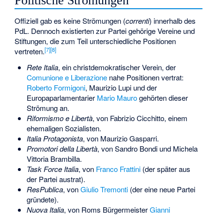
Politische Strömungen
Offiziell gab es keine Strömungen (
correnti
) innerhalb des
PdL. Dennoch existierten zur Partei gehörige Vereine und
Stiftungen, die zum Teil unterschiedliche Positionen
[
7
]
[
8
]
vertreten.
Rete Italia
, ein christdemokratischer Verein, der
Comunione e Liberazione
nahe Positionen vertrat:
Roberto Formigoni
, Maurizio Lupi und der
Europaparlamentarier
Mario Mauro
gehörten dieser
Strömung an.
Riformismo e Libertà
, von Fabrizio Cicchitto, einem
ehemaligen Sozialisten.
Italia Protagonista
, von Maurizio Gasparri.
Promotori della Libertà
, von Sandro Bondi und Michela
Vittoria Brambilla.
Task Force Italia
, von
Franco Frattini
(der später aus
der Partei austrat).
ResPublica
, von
Giulio Tremonti
(der eine neue Partei
gründete).
Nuova Italia
, von Roms Bürgermeister
Gianni