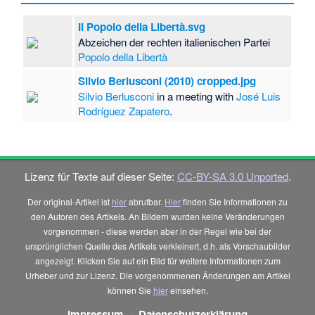
Il Popolo della Libertà.svg
Abzeichen der rechten italienischen Partei
Popolo della Libertà
Silvio Berlusconi (2010) cropped.jpg
Silvio Berlusconi
in a meeting with
José Luis
Rodríguez Zapatero
.
Lizenz für Texte auf dieser Seite:
CC-BY-SA 3.0 Unported
.
Der original-Artikel ist
hier
abrufbar.
Hier
finden Sie Informationen zu
den Autoren des Artikels. An Bildern wurden keine Veränderungen
vorgenommen - diese werden aber in der Regel wie bei der
ursprünglichen Quelle des Artikels verkleinert, d.h. als Vorschaubilder
angezeigt. Klicken Sie auf ein Bild für weitere Informationen zum
Urheber und zur Lizenz. Die vorgenommenen Änderungen am Artikel
können Sie
hier
einsehen.
Impressum
-
Datenschutzerklärung