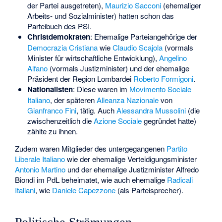
der Partei ausgetreten),
Maurizio Sacconi
(ehemaliger
Arbeits- und Sozialminister) hatten schon das
Parteibuch des PSI.
Christdemokraten
: Ehemalige Parteiangehörige der
Democrazia Cristiana
wie
Claudio Scajola
(vormals
Minister für wirtschaftliche Entwicklung),
Angelino
Alfano
(vormals Justizminister) und der ehemalige
Präsident der Region Lombardei
Roberto Formigoni
.
Nationalisten
: Diese waren im
Movimento Sociale
Italiano
, der späteren
Alleanza Nazionale
von
Gianfranco Fini
, tätig. Auch
Alessandra Mussolini
(die
zwischenzeitlich die
Azione Sociale
gegründet hatte)
zählte zu ihnen.
Zudem waren Mitglieder des untergegangenen
Partito
Liberale Italiano
wie der ehemalige Verteidigungsminister
Antonio Martino
und der ehemalige Justizminister
Alfredo
Biondi
im PdL beheimatet, wie auch ehemalige
Radicali
Italiani
, wie
Daniele Capezzone
(als Parteisprecher).