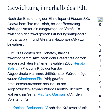
Gewichtung innerhalb des PdL
Nach der Entstehung der Einheitspartei
Popolo della
Libertà
bemühte man sich, bei der Besetzung
S
wichtiger Ämter ein ausgewogenes Verhältnis
il
zwischen den zwei großen Gründungsmitgliedern
v
Forza Italia (FI) und Alleanza Nazionale (AN) zu
i
bewahren.
o
B
Zum Präsidenten des Senates, Italiens
e
zweithöchstem Amt nach dem Staatspräsidenten,
rl
wurde nach den Parlamentswahlen 2008
Renato
u
Schifani
(FI), zum Präsidenten der
s
Abgeordnetenkammer, dritthöchster Würdenträger,
c
wurde
Gianfranco Fini
(AN) gewählt.
o
Fraktionsvorsitzender des PdL in der
n
Abgeordnetenkammer wurde
Fabrizio Cicchitto
(FI),
i,
während im Senat
Maurizio Gasparri
(AN) den
P
Vorsitz führte.
r
ä
Im
Kabinett Berlusconi IV
sah das Kräfteverhältnis