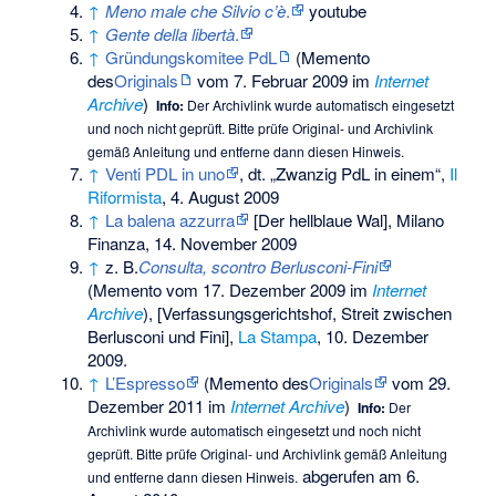
↑
Meno male che Silvio c’è
.
youtube
↑
Gente della libertà
.
↑
Gründungskomitee PdL
(
Memento
des
Originals
vom 7. Februar 2009 im
Internet
Archive
)
Info:
Der Archivlink wurde automatisch eingesetzt
und noch nicht geprüft. Bitte prüfe Original- und Archivlink
gemäß
Anleitung
und entferne dann diesen Hinweis.
↑
Venti PDL in uno
, dt. „Zwanzig PdL in einem“,
Il
Riformista
, 4. August 2009
↑
La balena azzurra
[Der hellblaue Wal], Milano
Finanza, 14. November 2009
↑
z. B.
Consulta, scontro Berlusconi-Fini
(
Memento
vom 17. Dezember 2009 im
Internet
Archive
), [Verfassungsgerichtshof, Streit zwischen
Berlusconi und Fini],
La Stampa
, 10. Dezember
2009.
↑
L’Espresso
(
Memento
des
Originals
vom 29.
Dezember 2011 im
Internet Archive
)
Info:
Der
Archivlink wurde automatisch eingesetzt und noch nicht
geprüft. Bitte prüfe Original- und Archivlink gemäß
Anleitung
abgerufen am 6.
und entferne dann diesen Hinweis.