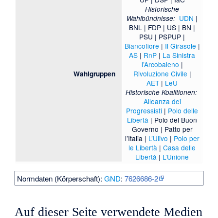
Historische
UDN
|
Wahlbündnisse:
BNL
|
FDP
|
US
|
BN
|
PSU
|
PSPUP
|
Biancofiore
|
Il Girasole
|
AS
|
RnP
|
La Sinistra
l’Arcobaleno
|
Rivoluzione Civile
|
Wahlgruppen
AET
|
LeU
Historische Koalitionen:
Alleanza dei
Progressisti
|
Polo delle
Libertà
|
Polo del Buon
Governo
|
Patto per
l’Italia
|
L’Ulivo
|
Polo per
le Libertà
|
Casa delle
Libertà
|
L’Unione
Normdaten (Körperschaft):
GND
:
7626686-2
Auf dieser Seite verwendete Medien