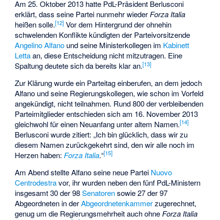
Am 25. Oktober 2013 hatte PdL-Präsident Berlusconi
erklärt, dass seine Partei nunmehr wieder
Forza Italia
[
12
]
heißen solle.
Vor dem Hintergrund der ohnehin
schwelenden Konflikte kündigten der Parteivorsitzende
Angelino Alfano
und seine Ministerkollegen im
Kabinett
Letta
an, diese Entscheidung nicht mitzutragen. Eine
[
13
]
Spaltung deutete sich da bereits klar an.
Zur Klärung wurde ein Parteitag einberufen, an dem jedoch
Alfano und seine Regierungskollegen, wie schon im Vorfeld
angekündigt, nicht teilnahmen. Rund 800 der verbleibenden
Parteimitglieder entschieden sich am 16. November 2013
[
14
]
gleichwohl für einen Neuanfang unter altem Namen.
Berlusconi wurde zitiert: „Ich bin glücklich, dass wir zu
diesem Namen zurückgekehrt sind, den wir alle noch im
[
15
]
Herzen haben:
Forza Italia
.“
Am Abend stellte Alfano seine neue Partei
Nuovo
Centrodestra
vor, ihr wurden neben den fünf PdL-Ministern
insgesamt 30 der 98
Senatoren
sowie 27 der 97
Abgeordneten in der
Abgeordnetenkammer
zugerechnet,
genug um die Regierungsmehrheit auch ohne
Forza Italia