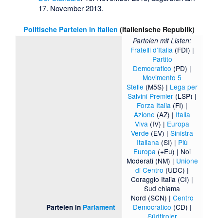
17. November 2013
.
Politische Parteien in Italien
(Italienische Republik)
Parteien mit Listen:
Fratelli d’Italia
(FDI) |
Partito
Democratico
(PD) |
Movimento 5
Stelle
(M5S) |
Lega per
Salvini Premier
(LSP) |
Forza Italia
(FI) |
Azione
(AZ) |
Italia
Viva
(IV) |
Europa
Verde
(EV) |
Sinistra
Italiana
(SI) |
Più
Europa
(+Eu) |
Noi
Moderati
(NM) |
Unione
di Centro
(UDC) |
Coraggio Italia
(CI) |
Sud chiama
Nord
(SCN) |
Centro
Democratico
(CD) |
Parteien in
Parlament
Südtiroler