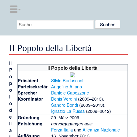
Il Popolo della Libertà
Il
Il Popolo della Libertà
P
o
Silvio Berlusconi
Präsident
p
Angelino Alfano
Parteisekretär
o
Daniele Capezzone
Sprecher
l
Denis Verdini
(2009–2013),
Koordinator
o
Sandro Bondi
(2009–2013),
d
Ignazio La Russa
(2009–2012)
e
29. März 2009
Gründung
ll
Entstehung
hervorgegangen aus:
Forza Italia
und
Alleanza Nazionale
a
16. November 2013
Auflösung