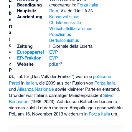
L
Forza Italia
Beendigung
umbenannt in:
i
Rom
, Via dell’Umiltà 36
Hauptsitz
b
Konservatismus
Ausrichtung
e
Christdemokratie
rt
Wirtschaftsliberalismus
à
Populismus
(
Berlusconismus
k
Il Giornale della Libertà
Zeitung
u
EVP
Europapartei
r
EVP
EP-Fraktion
z
pdl.it
Website
P
dL
; ital. für „Das Volk der Freiheit“) war eine
politische
Partei
in
Italien
, die 2009 aus der Fusion von
Forza Italia
und
Alleanza Nazionale
sowie kleinerer Parteien entstand.
Gründer war Italiens damaliger Ministerpräsident
Silvio
Berlusconi
(1936–2023). Auf dessen Betreiben benannte
sich das zuletzt durch mehrere Abspaltungen geschwächte
PdL am 16. November 2013 wiederum in
Forza Italia
um.