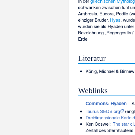
In der
griechischen Mytholog
schwanken zwischen fünf und
Ambrosia
,
Eudora
,
Pedile
(wo
einziger Bruder,
Hyas
, wurde
wurden sie als Hyaden unter
Bezeichnung „Regengestirn“ 
Erde.
Literatur
König, Michael & Binnewi
Weblinks
Commons
: Hyaden
– S
Taurus SEDS.org
(engl
Dreidimensionale Karte
Ken Coswell:
The star clu
Zerfall des Sternhaufens 