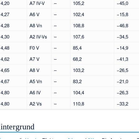
4,20
A7 IV-V
–
105,2
−45,0
4,27
A6 V
–
102,4
−15,8
4,28
A8 Vn
–
108,8
−46,8
4,30
A2 IV-Vs
–
107,6
−34,5
4,48
F0 V
–
85,4
−14,9
4,62
A7 V
–
68,2
−41,3
4,65
A8 V
–
103,2
−26,5
4,67
A5 Vn
–
83,2
−21,0
4,80
A6 IV
–
104,4
−26,3
4,80
A2 Vs
–
110,8
−33,2
intergrund