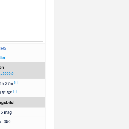
te
tier
on
:
J2000.0
[
1
]
4h 27m
[
1
]
15° 52′
ngsbild
,5 mag
a. 350