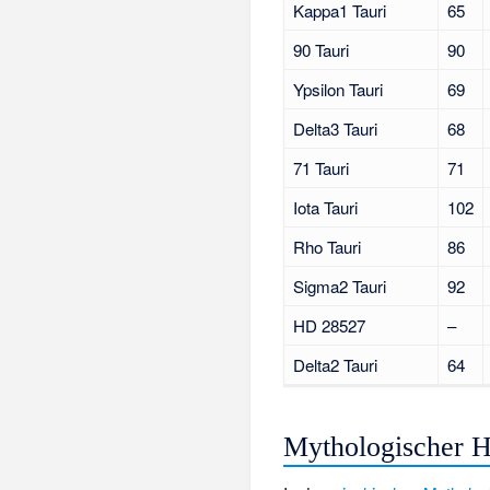
Kappa1 Tauri
65
90 Tauri
90
Ypsilon Tauri
69
Delta3 Tauri
68
71 Tauri
71
Iota Tauri
102
Rho Tauri
86
Sigma2 Tauri
92
HD 28527
–
Delta2 Tauri
64
Mythologischer H