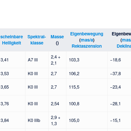
Eigenbewegung
Eigenbe
scheinbare
Spektral-
Masse
(
mas/a
)
(
mas
Helligkeit
klasse
(
)
Rektaszension
Deklin
2,4 +
3,41
A7 III
103,3
−18,6
2,1
3,53
K0 III
2,7
106,2
−37,8
3,65
K0 III
2,7
115,5
−23,4
3,76
K0 III
2,54
100,8
−28,1
2,9 +
3,84
K0 IIIb
105,0
−15,1
1,3