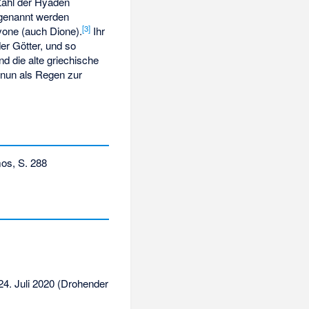
Zahl der Hyaden
 genannt werden
[
3
]
yone
(auch Dione).
Ihr
der Götter, und so
d die alte griechische
 nun als Regen zur
mos, S. 288
4. Juli 2020 (Drohender