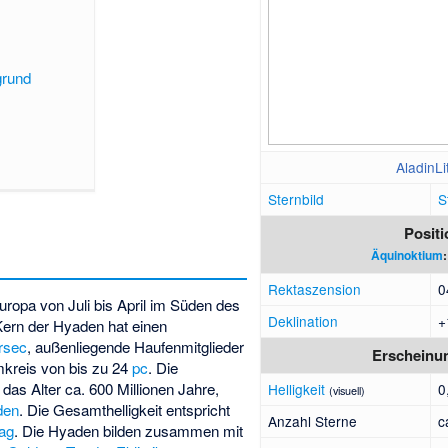
grund
AladinLi
Sternbild
S
Positi
Äquinoktium
Rektaszension
0
europa von Juli bis April im Süden des
Deklination
+
Kern der Hyaden hat einen
rsec
, außenliegende Haufenmitglieder
Erscheinu
mkreis von bis zu 24
pc
. Die
, das Alter ca. 600 Millionen Jahre,
Helligkeit
0
(visuell)
den
. Die Gesamthelligkeit entspricht
Anzahl Sterne
c
ag
. Die Hyaden bilden zusammen mit