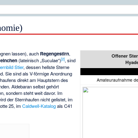
nomie)
regnen lassen), auch
Regengestirn
,
Offener Ste
[
2
]
weinchen
(lateinisch „Suculae“)
, sind
Hyad
ernbild
Stier
, dessen hellste Sterne
nd. Sie sind als V-förmige Anordnung
nhaufens direkt am Hauptstern des
Amateuraufnahme de
finden. Aldebaran selbst gehört
en, sondern steht weit davor. Im
ird der Sternhaufen nicht gelistet, im
lotte 25, im
Caldwell-Katalog
als C41