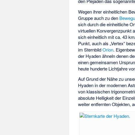
den Plejaden das sogenann
Wegen ihrer einheitlichen 
Gruppe auch zu den
Bewegu
sich durch die einheitliche O
virtuellen Konvergenzpunkt 
sich einheitlich mit ca. 43 
Punkt, auch als „Vertex“ beze
im Sternbild
Orion
. Eigenbe
der Hyaden ähneln denen d
einen gemeinsamen Ursprung 
heute hunderte Lichtjahre von
Auf Grund der Nähe zu unse
Hyaden in der modernen Astr
von klassischen trigonometr
absolute Helligkeit der Ein
weiter entfernten Objekten,