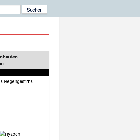
rnhaufen
en
s Regengestirns