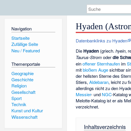
Hyaden (Astro
Navigation
Startseite
Datenbanklinks zu Hyaden
Zufällige Seite
Neu / Featured
Die
Hyaden
(griech.
hyein
, 
Taurus-Strom
oder
die Sch
ein
offener Sternhaufen
im
St
Themenportale
mit
bloßem Auge
sichtbar si
Geographie
der hellsten Sterne des Ster
Geschichte
Stiers,
Aldebaran
, leicht zu 
Religion
allerdings nicht zu den Hyad
Gesellschaft
Messier
- und
NGC
-Katalog w
Sport
Melotte
-Katalog ist er als Me
Technik
verzeichnet.
Kunst und Kultur
Wissenschaft
Inhaltsverzeichnis