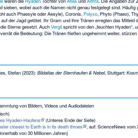
ie
waren die
Hyaden
Töchter von
Atlas
und
Aithra
. Die Angaben zur 
 sieben, wobei auch die Namen nicht genau festgelegt sind. Häufig
hl auch Phaesyle oder Aesyle),
Coronis
,
Polyxo
,
Phyto
(Phaeo),
Th
 auf der Jagd getötet. Ihr Gram und ihre Tränen erregten das Mitleid 
 die Sterne gesetzt. Auch
Vergil
spricht von den „feuchten Hyaden“, un
verrät die Bedeutung: Die Tränen fließen ungehemmt weiter, stürzen
es, Stefan (2023):
Bildatlas der Sternhaufen & Nebel
, Stuttgart: Kos
ammlung von Bildern, Videos und Audiodateien
isch)
 des Hyaden-Haufens
(Unteres Ende der Seite)
ster closest to Earth is in its death throes
, auf: ScienceNews vom 2
innerhalb von 30 Millionen Jahren)