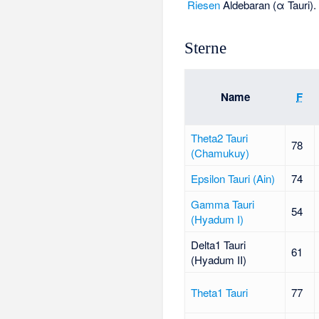
Riesen
Aldebaran (α Tauri).
Sterne
Name
F
Theta2 Tauri
78
(Chamukuy)
Epsilon Tauri (Ain)
74
Gamma Tauri
54
(Hyadum I)
Delta1 Tauri
61
(Hyadum II)
Theta1 Tauri
77