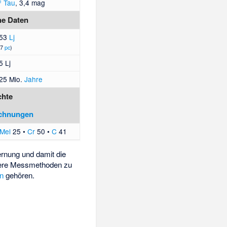
² Tau
, 3,4 mag
he Daten
53
Lj
47
pc
)
5 Lj
25 Mio.
Jahre
chte
ichnungen
Mel
25 •
Cr
50 •
C
41
ernung und damit die
ndere Messmethoden zu
n
gehören.