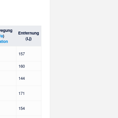
wegung
Entfernung
/a
)
(Lj)
ation
157
160
144
171
154