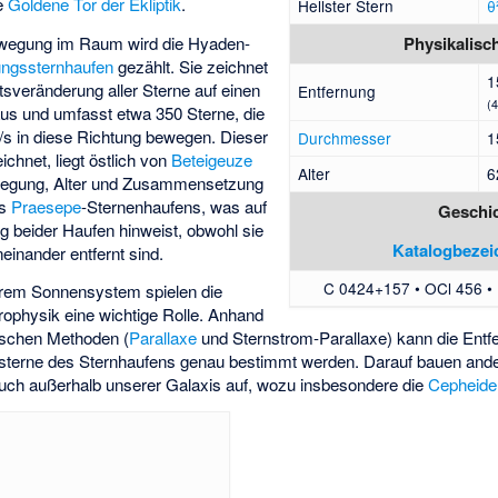
te
Goldene Tor der Ekliptik
.
Hellster Stern
θ
Bewegung im Raum wird die Hyaden-
Physikalisc
ngssternhaufen
gezählt. Sie zeichnet
1
rtsveränderung aller Sterne auf einen
Entfernung
(
aus und umfasst etwa 350 Sterne, die
km/s in diese Richtung bewegen. Dieser
Durchmesser
1
ichnet, liegt östlich von
Beteigeuze
Alter
6
wegung, Alter und Zusammensetzung
es
Praesepe
-Sternenhaufens, was auf
Geschi
beider Haufen hinweist, obwohl sie
Katalogbeze
einander entfernt sind.
C 0424+157 • OCl 456 •
rem Sonnensystem spielen die
ophysik eine wichtige Rolle. Anhand
ischen Methoden (
Parallaxe
und
Sternstrom-Parallaxe
) kann die Entf
zelsterne des Sternhaufens genau bestimmt werden. Darauf bauen a
 auch außerhalb unserer Galaxis auf, wozu insbesondere die
Cepheide