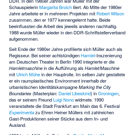
DDR. In den 1980er Jahren war Müller mit der
Schauspielerin
Margarita Broich
liiert. Ab Mitte der 1980er
Jahre arbeitete er in mehreren Projekten mit
Robert Wilson
zusammen, den er 1977 kennengelernt hatte. Beide
beeinflussten die Arbeit des jeweils anderen nachhaltig.
1988 wurde Müller wieder in den DDR-Schriftstellerverband
aufgenommen.
Seit Ende der 1980er Jahre profilierte sich Müller auch als
Regisseur. Bei seiner achtstündigen
Hamlet
-Inszenierung
am Deutschen Theater in Berlin 1990 integrierte er die
Hamletmaschine
in die Aufführung als
Hamlet/Maschine
mit
Ulrich Mühe
in der Hauptrolle. Im selben Jahr gestaltete
er ein raumplastisches Environment innerhalb der
urbanistischen Identitätskampagne
Marking the City
Boundaries
(Masterplan:
Daniel Libeskind
) in
Groningen
,
das er seinem Freund
Luigi Nono
widmete. 1990
veranstaltete die Stadt Frankfurt am Main das 6. Festival
Experimenta
zu Ehren Heiner Müllers mit zahlreichen
Gast-Produktionen seiner Stücke aus dem In- und
Ausland.