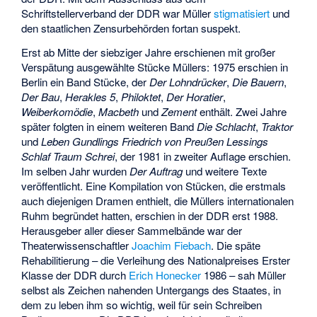
Schriftstellerverband der DDR war Müller
stigmatisiert
und
den staatlichen Zensurbehörden fortan suspekt.
Erst ab Mitte der siebziger Jahre erschienen mit großer
Verspätung ausgewählte Stücke Müllers: 1975 erschien in
Berlin ein Band Stücke, der
Der Lohndrücker
,
Die Bauern
,
Der Bau
,
Herakles 5
,
Philoktet
,
Der Horatier
,
Weiberkomödie
,
Macbeth
und
Zement
enthält. Zwei Jahre
später folgten in einem weiteren Band
Die Schlacht
,
Traktor
und
Leben Gundlings Friedrich von Preußen Lessings
Schlaf Traum Schrei
, der 1981 in zweiter Auflage erschien.
Im selben Jahr wurden
Der Auftrag
und weitere Texte
veröffentlicht. Eine Kompilation von Stücken, die erstmals
auch diejenigen Dramen enthielt, die Müllers internationalen
Ruhm begründet hatten, erschien in der DDR erst 1988.
Herausgeber aller dieser Sammelbände war der
Theaterwissenschaftler
Joachim Fiebach
. Die späte
Rehabilitierung – die Verleihung des Nationalpreises Erster
Klasse der DDR durch
Erich Honecker
1986 – sah Müller
selbst als Zeichen nahenden Untergangs des Staates, in
dem zu leben ihm so wichtig, weil für sein Schreiben