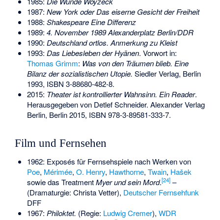
1985:
Die Wunde Woyzeck
1987:
New York oder Das eiserne Gesicht der Freiheit
1988:
Shakespeare Eine Differenz
1989:
4. November 1989 Alexanderplatz Berlin/DDR
1990:
Deutschland ortlos. Anmerkung zu Kleist
1993:
Das Liebesleben der Hyänen
. Vorwort in:
Thomas Grimm
:
Was von den Träumen blieb. Eine
Bilanz der sozialistischen Utopie.
Siedler Verlag, Berlin
1993,
ISBN 3-88680-482-8
.
2015:
Theater ist kontrollierter Wahnsinn. Ein Reader
.
Herausgegeben von Detlef Schneider. Alexander Verlag
Berlin, Berlin 2015,
ISBN 978-3-89581-333-7
.
Film und Fernsehen
1962: Exposés für Fernsehspiele nach Werken von
Poe
,
Mérimée
,
O. Henry
,
Hawthorne
,
Twain
,
Hašek
[
24
]
sowie das Treatment
Myer und sein Mord
.
–
(Dramaturgie: Christa Vetter),
Deutscher Fernsehfunk
DFF
1967:
Philoktet.
(Regie:
Ludwig Cremer
),
WDR