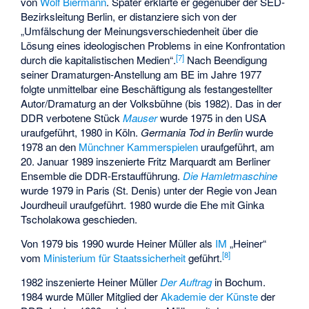
von
Wolf Biermann
. Später erklärte er gegenüber der
SED-
Bezirksleitung Berlin
, er distanziere sich von der
„Umfälschung der Meinungsverschiedenheit über die
Lösung eines ideologischen Problems in eine Konfrontation
[
7
]
durch die kapitalistischen Medien“.
Nach Beendigung
seiner Dramaturgen-Anstellung am BE im Jahre 1977
folgte unmittelbar eine Beschäftigung als festangestellter
Autor/Dramaturg an der Volksbühne (bis 1982). Das in der
DDR verbotene Stück
Mauser
wurde 1975 in den USA
uraufgeführt, 1980 in Köln.
Germania Tod in Berlin
wurde
1978 an den
Münchner Kammerspielen
uraufgeführt, am
20. Januar 1989 inszenierte Fritz Marquardt am Berliner
Ensemble die DDR-Erstaufführung.
Die Hamletmaschine
wurde 1979 in Paris (St. Denis) unter der Regie von Jean
Jourdheuil uraufgeführt. 1980 wurde die Ehe mit Ginka
Tscholakowa geschieden.
Von 1979 bis 1990 wurde Heiner Müller als
IM
„Heiner“
[
8
]
vom
Ministerium für Staatssicherheit
geführt.
1982 inszenierte Heiner Müller
Der Auftrag
in Bochum.
1984 wurde Müller Mitglied der
Akademie der Künste
der