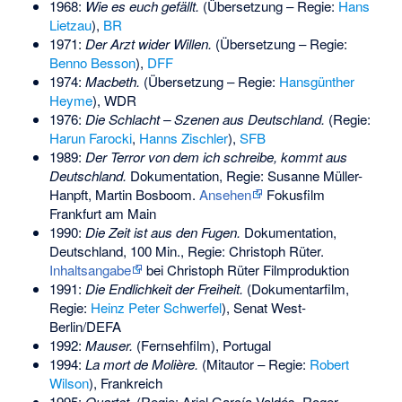
1968:
Wie es euch gefällt.
(Übersetzung – Regie:
Hans
Lietzau
),
BR
1971:
Der Arzt wider Willen.
(Übersetzung – Regie:
Benno Besson
),
DFF
1974:
Macbeth.
(Übersetzung – Regie:
Hansgünther
Heyme
), WDR
1976:
Die Schlacht – Szenen aus Deutschland.
(Regie:
Harun Farocki
,
Hanns Zischler
),
SFB
1989:
Der Terror von dem ich schreibe, kommt aus
Deutschland.
Dokumentation, Regie: Susanne Müller-
Hanpft, Martin Bosboom.
Ansehen
Fokusfilm
Frankfurt am Main
1990:
Die Zeit ist aus den Fugen.
Dokumentation,
Deutschland, 100 Min., Regie: Christoph Rüter.
Inhaltsangabe
bei Christoph Rüter Filmproduktion
1991:
Die Endlichkeit der Freiheit
.
(Dokumentarfilm,
Regie:
Heinz Peter Schwerfel
), Senat West-
Berlin/DEFA
1992:
Mauser.
(Fernsehfilm), Portugal
1994:
La mort de Molière.
(Mitautor – Regie:
Robert
Wilson
), Frankreich
1995:
Quartet.
(Regie: Ariel García Valdés, Roger