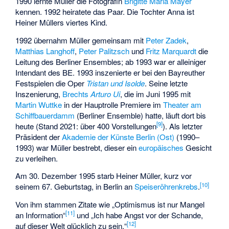
1990 lernte Müller die Fotografin
Brigitte Maria Mayer
kennen. 1992 heiratete das Paar. Die Tochter Anna ist
Heiner Müllers viertes Kind.
1992 übernahm Müller gemeinsam mit
Peter Zadek
,
Matthias Langhoff
,
Peter Palitzsch
und
Fritz Marquardt
die
Leitung des Berliner Ensembles; ab 1993 war er alleiniger
Intendant des BE. 1993 inszenierte er bei den Bayreuther
Festspielen die Oper
Tristan und Isolde
. Seine letzte
Inszenierung,
Brechts
Arturo Ui
, die im Juni 1995 mit
Martin Wuttke
in der Hauptrolle Premiere im
Theater am
Schiffbauerdamm
(Berliner Ensemble) hatte, läuft dort bis
[
9
]
heute (Stand 2021: über 400 Vorstellungen
). Als letzter
Präsident der
Akademie der Künste Berlin (Ost)
(1990–
1993) war Müller bestrebt, dieser ein
europäisches
Gesicht
zu verleihen.
Am 30. Dezember 1995 starb Heiner Müller, kurz vor
[
10
]
seinem 67. Geburtstag, in Berlin an
Speiseröhrenkrebs
.
Von ihm stammen Zitate wie „Optimismus ist nur Mangel
[
11
]
an Information“
und „Ich habe Angst vor der Schande,
[
12
]
auf dieser Welt glücklich zu sein.“