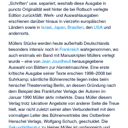
„Schriften“ usw. separiert, weshalb diese Ausgabe in
puncto Originalität weit hinter die bei Rotbuch verlegte
Edition zurückfällt. Werk- und Auswahlausgaben
erschienen darüber hinaus in vierzehn europäischen
Ländern sowie in
Israel
,
Japan
,
Brasilien
, den
USA
und
andernorts.
Müllers Stücke werden heute außerhalb Deutschlands
besonders intensiv noch in
Frankreich
wahrgenommen, wo
auch erstmals ein Band mit Manuskripten Müllers verlegt
wurde – eine von
Jean Jourdheuil
herausgegebene
Auswahl von Blättern zur
Hamletmaschine
. Eine erste
kritische Ausgabe seiner Texte erschien 1998–2008 bei
Suhrkamp; sämtliche Bühnenrechte liegen indes beim
henschel Theaterverlag Berlin, an dessen Gründung nach
dem Beispiel des Frankfurter Verlags der Autoren im
Januar 1990 Müller aktiv mitwirkte. Dass Müller diesem
Verlag trotz lukrativer Angebote von anderer Seite die Treue
hielt, war nicht zuletzt seiner alten Verbundenheit mit dem
vormaligen Leiter des Bühnenvertriebs des Ostberliner
Henschel Verlags
, Wolfgang Schuch, geschuldet. Die
Sekundärliteratur
zu Heiner Müller ist umfangreich und