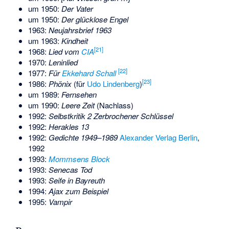
um 1950:
Der Vater
um 1950:
Der glücklose Engel
1963:
Neujahrsbrief 1963
um 1963:
Kindheit
[
21
]
1968:
Lied vom
CIA
1970:
Leninlied
[
22
]
1977:
Für
Ekkehard Schall
[
23
]
1986:
Phönix
(für
Udo Lindenberg
)
um 1989:
Fernsehen
um 1990:
Leere Zeit
(Nachlass)
1992:
Selbstkritik 2 Zerbrochener Schlüssel
1992:
Herakles 13
1992:
Gedichte 1949–1989
Alexander Verlag Berlin
,
1992
1993:
Mommsens Block
1993:
Senecas Tod
1993:
Seife in Bayreuth
1994:
Ajax zum Beispiel
1995:
Vampir