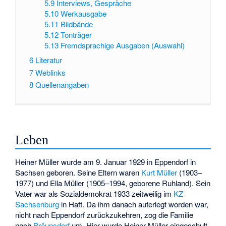
5.9
Interviews, Gespräche
5.10
Werkausgabe
5.11
Bildbände
5.12
Tonträger
5.13
Fremdsprachige Ausgaben (Auswahl)
6
Literatur
7
Weblinks
8
Quellenangaben
Leben
Heiner Müller wurde am 9. Januar 1929 in Eppendorf in
Sachsen geboren. Seine Eltern waren
Kurt Müller
(1903–
1977) und Ella Müller (1905–1994, geborene Ruhland). Sein
Vater war als Sozialdemokrat 1933 zeitweilig im
KZ
Sachsenburg
in Haft. Da ihm danach auferlegt worden war,
nicht nach Eppendorf zurückzukehren, zog die Familie
nach
Bräunsdorf
um. Hier wurde Heiner Müller eingeschult.