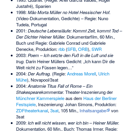
Justafré), Spanien
1998:
Mão Morta Müller no Hotel Hessischer Hof.
(Video-Dokumentation, Gedichte) – Regie: Nuno
Tudela, Portugal
2001:
Deutsche Lebensläufe: Kommt Zeit, kommt Tod –
Der Dichter Heiner Müller.
Dokumentarfilm, 60 Min.,
Buch und Regie: Gabriele Conrad und Gabriele
Denecke, Produktion:
rbb
(
SFB
,
ORB
),
SWR
2003:
Poem – Ich setzte den Fuß in die Luft und sie
trug.
Darin Heiner Müllers Gedicht: „Ich kann Dir die
Welt nicht zu Füssen legen…“
2004:
Der Auftrag.
(Regie:
Andreas Morell
,
Ulrich
Mühe
), Novapool/3sat
2004:
Anatomie Titus Fall of Rome – Ein
Shakespearekommentar.
Theater-Inszenierung der
Münchner Kammerspiele
aus dem
Haus der Berliner
Festspiele
, Inszenierung: Johan Simons, Produktion:
ZDFtheaterkanal
,
3sat
, 105 Min.,
Inhaltsangabe
von
3sat
2009:
Ich will nicht wissen, wer ich bin – Heiner Müller.
Dokumentation, 60 Min., Buch: Thomas Irmer, Regie: