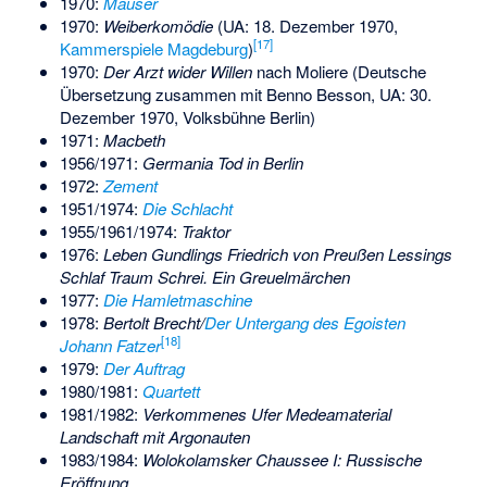
1970:
Mauser
1970:
Weiberkomödie
(UA: 18. Dezember 1970,
[
17
]
Kammerspiele Magdeburg
)
1970:
Der Arzt wider Willen
nach Moliere (Deutsche
Übersetzung zusammen mit Benno Besson, UA: 30.
Dezember 1970, Volksbühne Berlin)
1971:
Macbeth
1956/1971:
Germania Tod in Berlin
1972:
Zement
1951/1974:
Die Schlacht
1955/1961/1974:
Traktor
1976:
Leben Gundlings Friedrich von Preußen Lessings
Schlaf Traum Schrei. Ein Greuelmärchen
1977:
Die Hamletmaschine
1978:
Bertolt Brecht/
Der Untergang des Egoisten
[
18
]
Johann Fatzer
1979:
Der Auftrag
1980/1981:
Quartett
1981/1982:
Verkommenes Ufer Medeamaterial
Landschaft mit Argonauten
1983/1984:
Wolokolamsker Chaussee I: Russische
Eröffnung