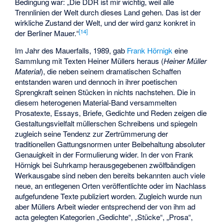
Bedingung war: „Die DDR ist mir wichtig, weil alle
Trennlinien der Welt durch dieses Land gehen. Das ist der
wirkliche Zustand der Welt, und der wird ganz konkret in
[
14
]
der Berliner Mauer.“
Im Jahr des Mauerfalls, 1989, gab
Frank Hörnigk
eine
Sammlung mit Texten Heiner Müllers heraus (
Heiner Müller
Material
), die neben seinem dramatischen Schaffen
entstanden waren und dennoch in ihrer
poetischen
Sprengkraft seinen Stücken in nichts nachstehen. Die in
diesem heterogenen Material-Band versammelten
Prosatexte, Essays, Briefe, Gedichte und Reden zeigen die
Gestaltungsvielfalt müllerschen Schreibens und spiegeln
zugleich seine Tendenz zur Zertrümmerung der
traditionellen Gattungsnormen unter Beibehaltung absoluter
Genauigkeit in der Formulierung wider. In der von Frank
Hörnigk bei Suhrkamp herausgegebenen zwölfbändigen
Werkausgabe sind neben den bereits bekannten auch viele
neue, an entlegenen Orten veröffentlichte oder im Nachlass
aufgefundene Texte publiziert worden. Zugleich wurde nun
aber Müllers Arbeit wieder entsprechend der von ihm ad
acta gelegten Kategorien „Gedichte“, „Stücke“, „Prosa“,