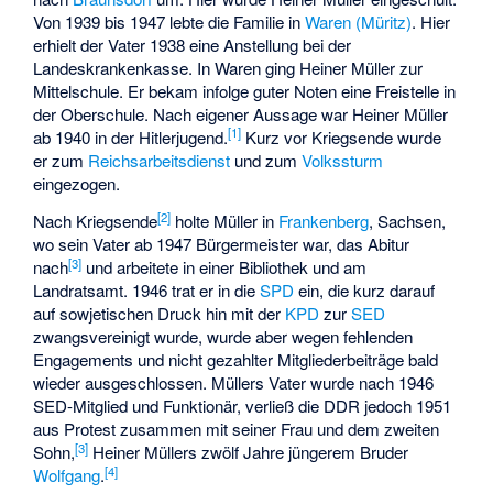
Von 1939 bis 1947 lebte die Familie in
Waren (Müritz)
. Hier
erhielt der Vater 1938 eine Anstellung bei der
Landeskrankenkasse. In Waren ging Heiner Müller zur
Mittelschule. Er bekam infolge guter Noten eine Freistelle in
der Oberschule. Nach eigener Aussage war Heiner Müller
[
1
]
ab 1940 in der Hitlerjugend.
Kurz vor Kriegsende wurde
er zum
Reichsarbeitsdienst
und zum
Volkssturm
eingezogen.
[
2
]
Nach Kriegsende
holte Müller in
Frankenberg
, Sachsen,
wo sein Vater ab 1947 Bürgermeister war, das Abitur
[
3
]
nach
und arbeitete in einer Bibliothek und am
Landratsamt. 1946 trat er in die
SPD
ein, die kurz darauf
auf sowjetischen Druck hin mit der
KPD
zur
SED
zwangsvereinigt wurde, wurde aber wegen fehlenden
Engagements und nicht gezahlter Mitgliederbeiträge bald
wieder ausgeschlossen. Müllers Vater wurde nach 1946
SED-Mitglied und Funktionär, verließ die DDR jedoch 1951
aus Protest zusammen mit seiner Frau und dem zweiten
[
3
]
Sohn,
Heiner Müllers zwölf Jahre jüngerem Bruder
[
4
]
Wolfgang
.