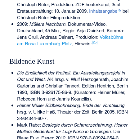
Christoph Rüter, Produktion: ZDFtheaterkanal, 3sat,
Erstausstrahlung: 10. Januar 2009,
Inhaltsangabe
bei
Christoph Rüter Filmproduktion
2009:
Müllers Nachbarn.
Dokumentar-Video,
Deutschland, 45 Min., Regie: Anja Quickert, Kamera:
Jens Crull, Andreas Deinert, Produktion:
Volksbühne
[
25
]
am Rosa-Luxemburg-Platz
, Hinweis:
Bildende Kunst
Die Endlichkeit der Freiheit. Ein Ausstellungsprojekt in
Ost und West.
AK hrsg. v. Wulf Herzogenrath, Joachim
Sartorius und Christian Tannert. Edition Hentrich, Berlin
1990,
ISBN 3-926175-86-9
. (Kuratoren: Heiner Müller,
Rebecca Horn und Jannis Kounellis).
Heiner Müller Bildbeschreibung. Ende der Vorstellung
,
hrsg. v. Ulrike Haß, Theater der Zeit, Berlin 2005,
ISBN
3-934344-60-7
.
Mark Rabe:
Besiegte durch Schmerzerfahrung. Heiner
Müllers Gedenkort für Luigi Nono in Groningen.
Die
Blaue Eule, Essen 2012,
ISBN 978-3-89924-354-3
.