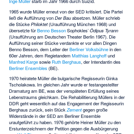
Inge Müller
starb im Jahr 1966 durch Suizid.
1965 wurde Müller erneut von der SED kritisiert. Die Partei
ließ die Aufführung von
Der Bau
absetzen. Müller schrieb
die Stücke
Philoktet
(Uraufführung München 1968) und
übersetzte für
Benno Besson
Sophokles’
Ödipus Tyrann
(Uraufführung am Deutschen Theater Berlin 1967). Die
Aufführung seiner Stücke verdankte er vor allen Dingen
Benno Besson, dem Leiter der
Berliner Volksbühne
in den
60er Jahren, dem Regietandem
Matthias Langhoff
und
Manfred Karge
sowie
Ruth Berghaus
, der Intendantin des
Berliner Ensembles
(BE).
1970 heiratete Müller die bulgarische Regisseurin Ginka
Tscholakowa. Im gleichen Jahr wurde er festangestellter
Dramaturg am BE, was der verspäteten Erfüllung seines
Lebenstraums gleichkam. Die Rehabilitierung Müllers in der
DDR geht wesentlich auf das Engagement der Regisseurin
Berghaus zurück, sein Stück
Zement
gegen große
Widerstände in der SED am Berliner Ensemble
uraufgeführt zu haben. 1976 gehörte Heiner Müller zu den
Erstunterzeichnern der Petition gegen die Ausbürgerung