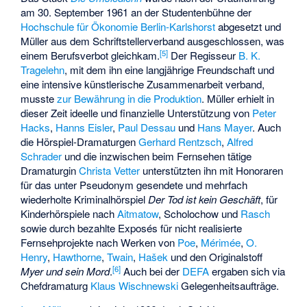
am 30. September 1961 an der Studentenbühne der
Hochschule für Ökonomie Berlin-Karlshorst
abgesetzt und
Müller aus dem Schriftstellerverband ausgeschlossen, was
[
5
]
einem Berufsverbot gleichkam.
Der Regisseur
B. K.
Tragelehn
, mit dem ihn eine langjährige Freundschaft und
eine intensive künstlerische Zusammenarbeit verband,
musste
zur Bewährung in die Produktion
. Müller erhielt in
dieser Zeit ideelle und finanzielle Unterstützung von
Peter
Hacks
,
Hanns Eisler
,
Paul Dessau
und
Hans Mayer
. Auch
die Hörspiel-Dramaturgen
Gerhard Rentzsch
,
Alfred
Schrader
und die inzwischen beim Fernsehen tätige
Dramaturgin
Christa Vetter
unterstützten ihn mit Honoraren
für das unter Pseudonym gesendete und mehrfach
wiederholte Kriminalhörspiel
Der Tod ist kein Geschäft
, für
Kinderhörspiele nach
Aitmatow
,
Scholochow
und
Rasch
sowie durch bezahlte Exposés für nicht realisierte
Fernsehprojekte nach Werken von
Poe
,
Mérimée
,
O.
Henry
,
Hawthorne
,
Twain
,
Hašek
und den Originalstoff
[
6
]
Myer und sein Mord
.
Auch bei der
DEFA
ergaben sich via
Chefdramaturg
Klaus Wischnewski
Gelegenheitsaufträge.