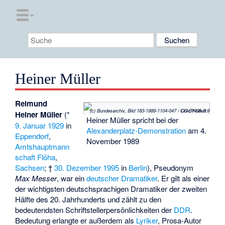
Heiner Müller
Reimund
(c) Bundesarchiv, Bild 183-1989-1104-047 / Link, Hubert / CC-BY-SA 3.0
Heiner Müller
(*
Heiner Müller spricht bei der
9. Januar
1929
in
Alexanderplatz-Demonstration
am 4.
Eppendorf
,
November 1989
Amtshauptmann
schaft Flöha
,
Sachsen
; †
30. Dezember
1995
in
Berlin
), Pseudonym
Max Messer
, war ein
deutscher
Dramatiker
. Er gilt als einer
der wichtigsten deutschsprachigen Dramatiker der zweiten
Hälfte des 20. Jahrhunderts und zählt zu den
bedeutendsten Schriftstellerpersönlichkeiten der
DDR
.
Bedeutung erlangte er außerdem als
Lyriker
, Prosa-Autor