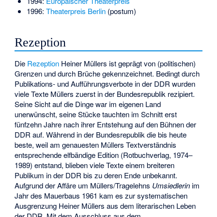
1994:
Europäischer Theaterpreis
1996:
Theaterpreis Berlin
(postum)
Rezeption
Die
Rezeption
Heiner Müllers ist geprägt von (politischen)
Grenzen und durch Brüche gekennzeichnet. Bedingt durch
Publikations- und Aufführungsverbote in der DDR wurden
viele Texte Müllers zuerst in der Bundesrepublik rezipiert.
Seine Sicht auf die Dinge war im eigenen Land
unerwünscht, seine Stücke tauchten im Schnitt erst
fünfzehn Jahre nach ihrer Entstehung auf den Bühnen der
DDR auf. Während in der Bundesrepublik die bis heute
beste, weil am genauesten Müllers Textverständnis
entsprechende elfbändige Edition (Rotbuchverlag, 1974–
1989) entstand, blieben viele Texte einem breiteren
Publikum in der DDR bis zu deren Ende unbekannt.
Aufgrund der Affäre um Müllers/Tragelehns
Umsiedlerin
im
Jahr des Mauerbaus 1961 kam es zur systematischen
Ausgrenzung Heiner Müllers aus dem literarischen Leben
der DDR. Mit dem Ausschluss aus dem