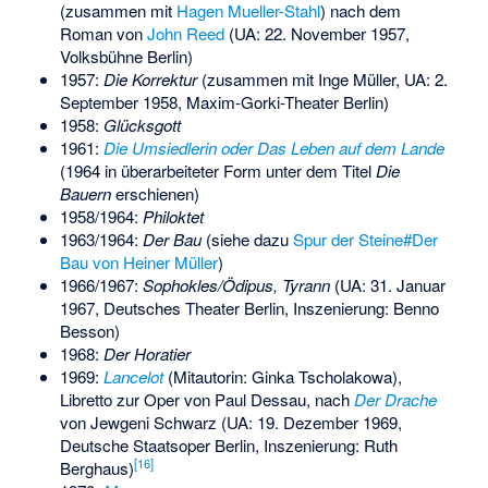
(zusammen mit
Hagen Mueller-Stahl
) nach dem
Roman von
John Reed
(UA: 22. November 1957,
Volksbühne Berlin)
1957:
Die Korrektur
(zusammen mit Inge Müller, UA: 2.
September 1958, Maxim-Gorki-Theater Berlin)
1958:
Glücksgott
1961:
Die Umsiedlerin oder Das Leben auf dem Lande
(1964 in überarbeiteter Form unter dem Titel
Die
Bauern
erschienen)
1958/1964:
Philoktet
1963/1964:
Der Bau
(siehe dazu
Spur der Steine#Der
Bau von Heiner Müller
)
1966/1967:
Sophokles/Ödipus, Tyrann
(UA: 31. Januar
1967, Deutsches Theater Berlin, Inszenierung: Benno
Besson)
1968:
Der Horatier
1969:
Lancelot
(Mitautorin: Ginka Tscholakowa),
Libretto zur Oper von Paul Dessau, nach
Der Drache
von Jewgeni Schwarz (UA: 19. Dezember 1969,
Deutsche Staatsoper Berlin, Inszenierung: Ruth
[
16
]
Berghaus)