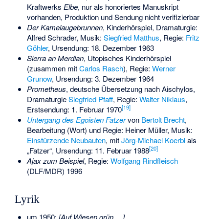
Kraftwerks
Elbe
, nur als honoriertes Manuskript
vorhanden, Produktion und Sendung nicht verifizierbar
Der Kamelaugebrunnen
, Kinderhörspiel, Dramaturgie:
Alfred Schrader, Musik:
Siegfried Matthus
, Regie:
Fritz
Göhler
, Ursendung: 18. Dezember 1963
Sierra an Merdian
, Utopisches Kinderhörspiel
(zusammen mit
Carlos Rasch
), Regie:
Werner
Grunow
, Ursendung: 3. Dezember 1964
Prometheus
, deutsche Übersetzung nach Aischylos,
Dramaturgie
Siegfried Pfaff
, Regie:
Walter Niklaus
,
[
19
]
Erstsendung: 1. Februar 1970
Untergang des Egoisten Fatzer
von
Bertolt Brecht
,
Bearbeitung (Wort) und Regie: Heiner Müller, Musik:
Einstürzende Neubauten
, mit
Jörg-Michael Koerbl
als
[
20
]
„Fatzer“, Ursendung: 11. Februar 1988
Ajax zum Beispiel
, Regie:
Wolfgang Rindfleisch
(DLF/MDR) 1996
Lyrik
um 1950:
[Auf Wiesen grün …]