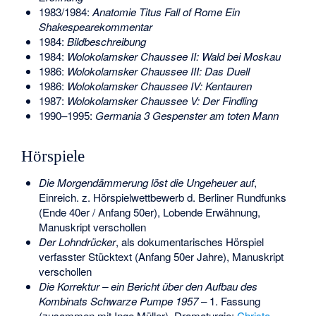
1983/1984:
Anatomie Titus Fall of Rome Ein
Shakespearekommentar
1984:
Bildbeschreibung
1984:
Wolokolamsker Chaussee II: Wald bei Moskau
1986:
Wolokolamsker Chaussee III: Das Duell
1986:
Wolokolamsker Chaussee IV: Kentauren
1987:
Wolokolamsker Chaussee V: Der Findling
1990–1995:
Germania 3 Gespenster am toten Mann
Hörspiele
Die Morgendämmerung löst die Ungeheuer auf
,
Einreich. z. Hörspielwettbewerb d. Berliner Rundfunks
(Ende 40er / Anfang 50er), Lobende Erwähnung,
Manuskript verschollen
Der Lohndrücker
, als dokumentarisches Hörspiel
verfasster Stücktext (Anfang 50er Jahre), Manuskript
verschollen
Die Korrektur – ein Bericht über den Aufbau des
Kombinats Schwarze Pumpe 1957
– 1. Fassung
(zusammen mit Inge Müller), Dramaturgie:
Christa