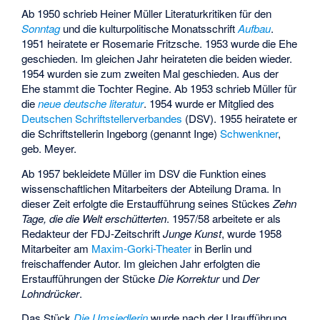
Ab 1950 schrieb Heiner Müller Literaturkritiken für den
Sonntag
und die kulturpolitische Monatsschrift
Aufbau
.
1951 heiratete er Rosemarie Fritzsche. 1953 wurde die Ehe
geschieden. Im gleichen Jahr heirateten die beiden wieder.
1954 wurden sie zum zweiten Mal geschieden. Aus der
Ehe stammt die Tochter Regine. Ab 1953 schrieb Müller für
die
neue deutsche literatur
. 1954 wurde er Mitglied des
Deutschen Schriftstellerverbandes
(DSV). 1955 heiratete er
die Schriftstellerin Ingeborg (genannt Inge)
Schwenkner
,
geb. Meyer.
Ab 1957 bekleidete Müller im DSV die Funktion eines
wissenschaftlichen Mitarbeiters der Abteilung Drama. In
dieser Zeit erfolgte die Erstaufführung seines Stückes
Zehn
Tage, die die Welt erschütterten
. 1957/58 arbeitete er als
Redakteur der FDJ-Zeitschrift
Junge Kunst
, wurde 1958
Mitarbeiter am
Maxim-Gorki-Theater
in Berlin und
freischaffender Autor. Im gleichen Jahr erfolgten die
Erstaufführungen der Stücke
Die Korrektur
und
Der
Lohndrücker
.
Das Stück
Die Umsiedlerin
wurde nach der Uraufführung