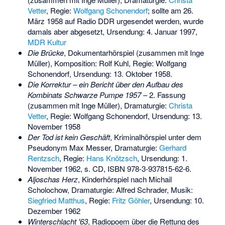
Vetter
, Regie:
Wolfgang Schonendorf
; sollte am 26.
März 1958 auf Radio DDR urgesendet werden, wurde
damals aber abgesetzt, Ursendung: 4. Januar 1997,
MDR Kultur
Die Brücke
, Dokumentarhörspiel (zusammen mit Inge
Müller), Komposition: Rolf Kuhl, Regie: Wolfgang
Schonendorf, Ursendung: 13. Oktober 1958.
Die Korrektur – ein Bericht über den Aufbau des
Kombinats Schwarze Pumpe 1957
– 2. Fassung
(zusammen mit Inge Müller), Dramaturgie:
Christa
Vetter
, Regie: Wolfgang Schonendorf, Ursendung: 13.
November 1958
Der Tod ist kein Geschäft
, Kriminalhörspiel unter dem
Pseudonym Max Messer, Dramaturgie:
Gerhard
Rentzsch
, Regie:
Hans Knötzsch
, Ursendung: 1.
November 1962, s. CD,
ISBN 978-3-937815-62-6
.
Aljoschas Herz
, Kinderhörspiel nach Michail
Scholochow, Dramaturgie: Alfred Schrader, Musik:
Siegfried Matthus
, Regie:
Fritz Göhler
, Ursendung: 10.
Dezember 1962
Winterschlacht '63
, Radiopoem über die Rettung des