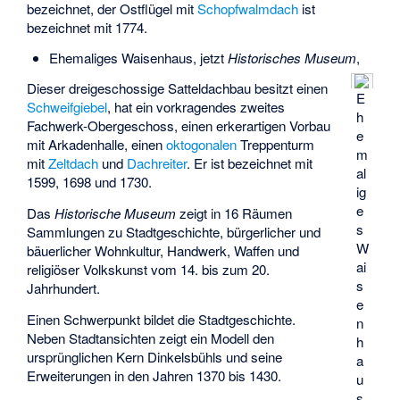
bezeichnet, der Ostflügel mit
Schopfwalmdach
ist
bezeichnet mit 1774.
Ehemaliges Waisenhaus, jetzt
Historisches Museum
,
Dieser dreigeschossige Satteldachbau besitzt einen
E
Schweifgiebel
, hat ein vorkragendes zweites
h
Fachwerk-Obergeschoss, einen erkerartigen Vorbau
e
mit Arkadenhalle, einen
oktogonalen
Treppenturm
m
mit
Zeltdach
und
Dachreiter
. Er ist bezeichnet mit
al
1599, 1698 und 1730.
ig
e
Das
Historische Museum
zeigt in 16 Räumen
s
Sammlungen zu Stadtgeschichte, bürgerlicher und
W
bäuerlicher Wohnkultur, Handwerk, Waffen und
ai
religiöser Volkskunst vom 14. bis zum 20.
s
Jahrhundert.
e
Einen Schwerpunkt bildet die Stadtgeschichte.
n
Neben Stadtansichten zeigt ein Modell den
h
ursprünglichen Kern Dinkelsbühls und seine
a
Erweiterungen in den Jahren 1370 bis 1430.
u
s,