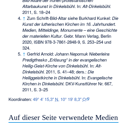
Bild-Altäre der frühen protestantischen
Altarbaukunst in Dinkelsbühl
. In:
Alt-Dinkelsbühl.
2011, S. 18–24
↑
Zum Schrift-Bild-Altar siehe Burkhard Kunkel:
Die
Kunst der lutherischen Kirchen im 16. Jahrhundert.
Medien, Mitteldinge, Monumente – eine Geschichte
der materiellen Kultur
. Gebr. Mann Verlag, Berlin
2020,
ISBN 978-3-7861-2848-9
, S. 253–254 und
324.
↑
Gerfrid Arnold:
Johann Nepomuk Nieberleins
Predigtfresko „Erlösung“ in der evangelischen
Heilig-Geist-Kirche von Dinkelsbühl
. In:
Alt-
Dinkelsbühl.
2011, S. 41–48; ders.:
Die
Heiliggeistkirche in Dinkelsbühl
. In:
Evangelische
Kirchen in Dinkelsbühl
. DKV-Kunstführer Nr. 667,
2011, S. 3–25
Koordinaten:
49° 4′ 15,3″
N
,
10° 19′ 8,3″
O
Auf dieser Seite verwendete Medien