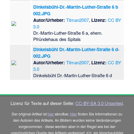
Dinkelsbühl-Dr.-Martin-Luther-Straße 6 b
002.JPG
Autor/Urheber:
Tilman2007
,
Lizenz:
CC BY
3.0
Dr.-Martin-Luther-Straße 6 a, ehem.
Pfründehaus des Spitals
Dinkelsbühl Dr.-Martin-Luther-Straße 6 d-
002.JPG
Autor/Urheber:
Tilman2007
,
Lizenz:
CC BY
3.0
Dinkelsbühl Dr.-Martin-Luther-Straße 6 d
Lizenz für Texte auf dieser Seite:
CC-BY-SA 3.0 Unported
.
Der original-Artikel ist
hier
abrufbar.
Hier
finden Sie Informationen zu
den Autoren des Artikels. An Bildern wurden keine Veränderungen
vorgenommen - diese werden aber in der Regel wie bei der
ursprünglichen Quelle des Artikels verkleinert, d.h. als Vorschaubilder