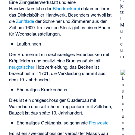
Eine Zinngießerwerkstatt und eine
je
Handwerkerstube der
Blaudruckerei
dokumentieren
tz
das Dinkelsbühler Handwerk. Besonders wertvoll ist
t
die
Zunftlade
der Schreiner und Zimmerer aus der
M
Zeit um 1600. Im zweiten Stock gibt es einen Raum
u
für Wechselausstellungen.
s
e
Laufbrunnen
u
Der Brunnen ist ein sechsseitiges Eisenbecken mit
m
Kröpffeldern und besitzt eine Brunnensäule mit
neugotischer
Holzverkleidung, das Becken ist
bezeichnet mit 1701, die Verkleidung stammt aus
L
dem 19. Jahrhundert.
a
Ehemaliges Krankenhaus
u
f
Dies ist ein dreigeschossiger Quaderbau mit
b
Walmdach und seitlichem Treppenturm mit Zeltdach,
r
Bauzeit ist das späte 19. Jahrhundert.
u
n
Ehemaliges Gefängnis, so genannte
Fronveste
n
Es ist ein zweigeschossiger verputzter Massivbau
e