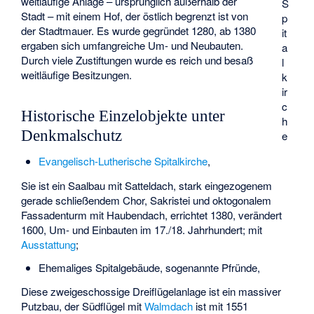
weitläufige Anlage – ursprünglich außerhalb der
S
Stadt – mit einem Hof, der östlich begrenzt ist von
p
der Stadtmauer. Es wurde gegründet 1280, ab 1380
it
ergaben sich umfangreiche Um- und Neubauten.
a
Durch viele Zustiftungen wurde es reich und besaß
l
weitläufige Besitzungen.
k
ir
c
Historische Einzelobjekte unter
h
Denkmalschutz
e
Evangelisch-Lutherische Spitalkirche
,
Sie ist ein Saalbau mit Satteldach, stark eingezogenem
gerade schließendem Chor, Sakristei und oktogonalem
Fassadenturm mit Haubendach, errichtet 1380, verändert
1600, Um- und Einbauten im 17./18. Jahrhundert; mit
Ausstattung
;
Ehemaliges Spitalgebäude, sogenannte Pfründe,
Diese zweigeschossige Dreiflügelanlage ist ein massiver
Putzbau, der Südflügel mit
Walmdach
ist mit 1551