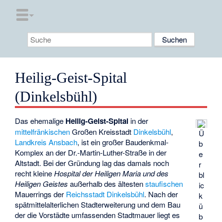
Heilig-Geist-Spital
(Dinkelsbühl)
Das ehemalige
Heilig-Geist-Spital
in der
mittelfränkischen
Großen Kreisstadt
Dinkelsbühl
,
Ü
Landkreis Ansbach
, ist ein großer Baudenkmal-
b
Komplex an der Dr.-Martin-Luther-Straße in der
e
Altstadt. Bei der Gründung lag das damals noch
r
recht kleine
Hospital der Heiligen Maria und des
bl
Heiligen Geistes
außerhalb des ältesten
staufischen
ic
Mauerrings der
Reichsstadt Dinkelsbühl
. Nach der
k
spätmittelalterlichen Stadterweiterung und dem Bau
ü
der die Vorstädte umfassenden Stadtmauer liegt es
b