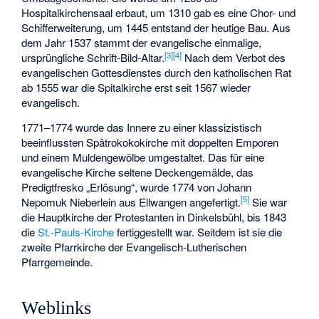
Hospitalkirchensaal erbaut, um 1310 gab es eine Chor- und
Schifferweiterung, um 1445 entstand der heutige Bau. Aus
dem Jahr 1537 stammt der evangelische einmalige,
[
3
]
[
4
]
ursprüngliche Schrift-Bild-Altar.
Nach dem Verbot des
evangelischen Gottesdienstes durch den katholischen Rat
ab 1555 war die Spitalkirche erst seit 1567 wieder
evangelisch.
1771–1774 wurde das Innere zu einer klassizistisch
beeinflussten Spätrokokokirche mit doppelten Emporen
und einem Muldengewölbe umgestaltet. Das für eine
evangelische Kirche seltene Deckengemälde, das
Predigtfresko „Erlösung“, wurde 1774 von Johann
[
5
]
Nepomuk Nieberlein aus Ellwangen angefertigt.
Sie war
die Hauptkirche der Protestanten in Dinkelsbühl, bis 1843
die
St.-Pauls-Kirche
fertiggestellt war. Seitdem ist sie die
zweite Pfarrkirche der Evangelisch-Lutherischen
Pfarrgemeinde.
Weblinks