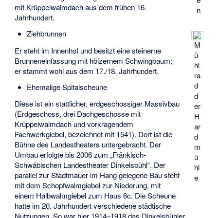
mit Krüppelwalmdach aus dem frühen 16.
n
Jahrhundert.
Ziehbrunnen
M
Er steht im Innenhof und besitzt eine steinerne
ü
Brunneneinfassung mit hölzernem Schwingbaum;
hl
er stammt wohl aus dem 17./18. Jahrhundert.
ra
d
Ehemalige Spitalscheune
d
Diese ist ein stattlicher, erdgeschossiger Massivbau
er
(Erdgeschoss, drei Dachgeschosse mit
H
Krüppelwalmdach und vorkragendem
ar
Fachwerkgiebel, bezeichnet mit 1541). Dort ist die
d
Bühne des Landestheaters untergebracht. Der
m
Umbau erfolgte bis 2006 zum „Fränkisch-
ü
Schwäbischen Landestheater Dinkelsbühl“. Der
hl
parallel zur Stadtmauer im Hang gelegene Bau steht
e
mit dem Schopfwalmgiebel zur Niederung, mit
einem Halbwalmgiebel zum Haus 6c. Die Scheune
hatte im 20. Jahrhundert verschiedene städtische
Nutzungen. So war hier 1914–1918 das Dinkelsbühler