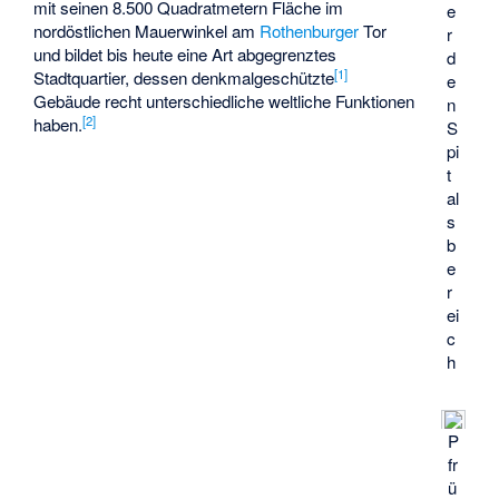
mit seinen 8.500 Quadratmetern Fläche im
e
nordöstlichen Mauerwinkel am
Rothenburger
Tor
r
und bildet bis heute eine Art abgegrenztes
d
[
1
]
Stadtquartier, dessen denkmalgeschützte
e
Gebäude recht unterschiedliche weltliche Funktionen
n
[
2
]
haben.
S
pi
t
al
s
b
e
r
ei
c
h
P
fr
ü