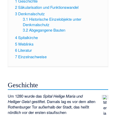
1
Geschichte
2
Säkularisation und Funktionswandel
3
Denkmalschutz
3.1
Historische Einzelobjekte unter
Denkmalschutz
3.2
Abgegangene Bauten
4
Spitalkirche
5
Weblinks
6
Literatur
7
Einzelnachweise
Geschichte
Um 1280 wurde das
Spital Heilige Maria und
Heiliger Geist
gestiftet. Damals lag es vor dem alten
M
Rothenburger Tor außerhalb der Stadt, das heißt
er
nördlich vor der ersten staufischen
ia