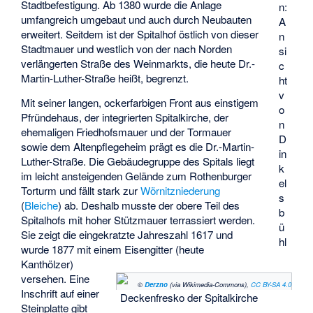
Stadtbefestigung. Ab 1380 wurde die Anlage
n:
umfangreich umgebaut und auch durch Neubauten
A
erweitert. Seitdem ist der Spitalhof östlich von dieser
n
Stadtmauer und westlich von der nach Norden
si
verlängerten Straße des Weinmarkts, die heute Dr.-
c
Martin-Luther-Straße heißt, begrenzt.
ht
v
Mit seiner langen, ockerfarbigen Front aus einstigem
o
Pfründehaus, der integrierten Spitalkirche, der
n
ehemaligen Friedhofsmauer und der Tormauer
D
sowie dem Altenpflegeheim prägt es die Dr.-Martin-
in
Luther-Straße. Die Gebäudegruppe des Spitals liegt
k
im leicht ansteigenden Gelände zum Rothenburger
el
Torturm und fällt stark zur
Wörnitzniederung
s
(
Bleiche
) ab. Deshalb musste der obere Teil des
b
Spitalhofs mit hoher Stützmauer terrassiert werden.
ü
Sie zeigt die eingekratzte Jahreszahl 1617 und
hl
wurde 1877 mit einem Eisengitter (heute
Kanthölzer)
versehen. Eine
©
Derzno
(via Wikimedia-Commons),
CC BY-SA 4.0
Inschrift auf einer
Deckenfresko der Spitalkirche
Steinplatte gibt