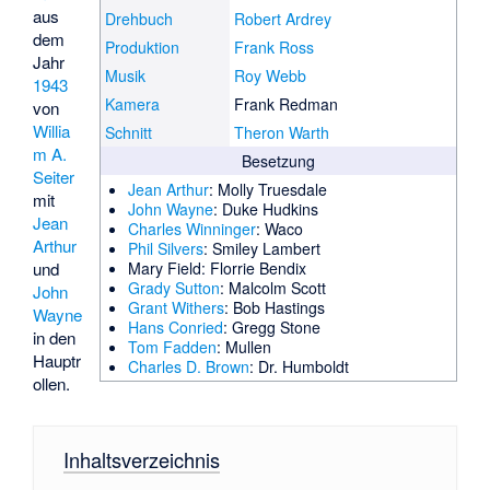
aus
Drehbuch
Robert Ardrey
dem
Produktion
Frank Ross
Jahr
Musik
Roy Webb
1943
Kamera
Frank Redman
von
Willia
Schnitt
Theron Warth
m A.
Besetzung
Seiter
Jean Arthur
: Molly Truesdale
mit
John Wayne
: Duke Hudkins
Jean
Charles Winninger
: Waco
Arthur
Phil Silvers
: Smiley Lambert
und
Mary Field
: Florrie Bendix
Grady Sutton
: Malcolm Scott
John
Grant Withers
: Bob Hastings
Wayne
Hans Conried
: Gregg Stone
in den
Tom Fadden
: Mullen
Hauptr
Charles D. Brown
: Dr. Humboldt
ollen.
Inhaltsverzeichnis