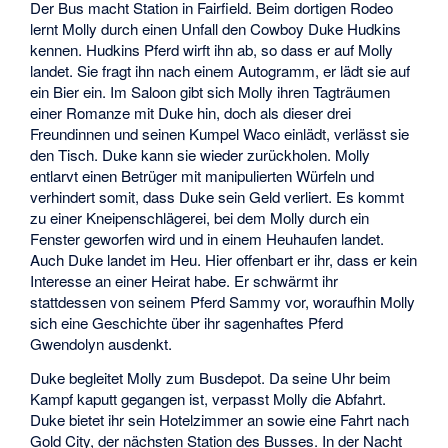
Der Bus macht Station in Fairfield. Beim dortigen Rodeo
lernt Molly durch einen Unfall den Cowboy Duke Hudkins
kennen. Hudkins Pferd wirft ihn ab, so dass er auf Molly
landet. Sie fragt ihn nach einem Autogramm, er lädt sie auf
ein Bier ein. Im Saloon gibt sich Molly ihren Tagträumen
einer Romanze mit Duke hin, doch als dieser drei
Freundinnen und seinen Kumpel Waco einlädt, verlässt sie
den Tisch. Duke kann sie wieder zurückholen. Molly
entlarvt einen Betrüger mit manipulierten Würfeln und
verhindert somit, dass Duke sein Geld verliert. Es kommt
zu einer Kneipenschlägerei, bei dem Molly durch ein
Fenster geworfen wird und in einem Heuhaufen landet.
Auch Duke landet im Heu. Hier offenbart er ihr, dass er kein
Interesse an einer Heirat habe. Er schwärmt ihr
stattdessen von seinem Pferd Sammy vor, woraufhin Molly
sich eine Geschichte über ihr sagenhaftes Pferd
Gwendolyn ausdenkt.
Duke begleitet Molly zum Busdepot. Da seine Uhr beim
Kampf kaputt gegangen ist, verpasst Molly die Abfahrt.
Duke bietet ihr sein Hotelzimmer an sowie eine Fahrt nach
Gold City, der nächsten Station des Busses. In der Nacht