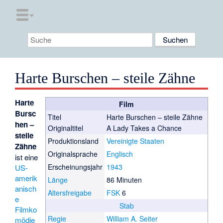
Harte Burschen – steile Zähne
Harte
Film
Bursc
Titel
Harte Burschen – steile Zähne
hen –
Originaltitel
A Lady Takes a Chance
steile
Produktionsland
Vereinigte Staaten
Zähne
Originalsprache
Englisch
ist eine
Erscheinungsjahr
1943
US-
amerik
Länge
86 Minuten
anisch
Altersfreigabe
FSK
6
e
Stab
Filmko
Regie
William A. Seiter
mödie