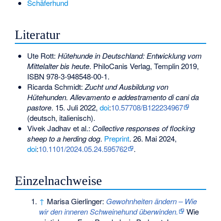
Schäferhund
Literatur
Ute Rott:
Hütehunde in Deutschland: Entwicklung vom
Mittelalter bis heute
. PhiloCanis Verlag, Templin 2019,
ISBN 978-3-948548-00-1
.
Ricarda Schmidt:
Zucht und Ausbildung von
Hütehunden. Allevamento e addestramento di cani da
pastore
. 15. Juli 2022,
doi
:
10.57708/B122234967
(deutsch, italienisch).
Vivek Jadhav et al.:
Collective responses of flocking
sheep to a herding dog
.
Preprint
. 26. Mai 2024,
doi
:
10.1101/2024.05.24.595762
.
Einzelnachweise
↑
Marisa Gierlinger:
Gewohnheiten ändern – Wie
wir den inneren Schweinehund überwinden.
Wie