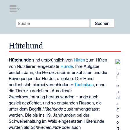
Hütehund
Hütehunde
sind ursprünglich von
Hirten
zum Hüten
von Nutztieren eingesetzte
Hunde
. Ihre Aufgabe
H
besteht darin, die Herde zusammenzuhalten und die
ü
Bewegungen der Herde zu lenken. Der Hund
t
bedient sich hierbei verschiedener
Techniken
, ohne
e
die Tiere zu verletzen. Aus dieser
n
Zweckbestimmung heraus wurden Hunde auch
al
gezielt gezüchtet, und so entstanden Rassen, die
s
unter dem Begriff
Hütehunde
zusammengefasst
S
werden. Die bis ins 19. Jahrhundert bei der
p
Schweinehaltung im Wald eingesetzten Hütehunde
o
wurden als
Schweinehunde
oder auch
rt