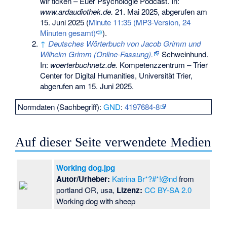
wir ticken – Euer Psychologie Podcast. In:
www.ardaudiothek.de.
21. Mai 2025,
abgerufen am
15. Juni 2025
(
Minute 11:35 (MP3-Version, 24
Minuten gesamt)
).
↑
Deutsches Wörterbuch von Jacob Grimm und
Wilhelm Grimm (Online-Fassung).
Schweinhund.
In:
woerterbuchnetz.de.
Kompetenzzentrum – Trier
Center for Digital Humanities, Universität Trier,
abgerufen am 15. Juni 2025
.
Normdaten (Sachbegriff):
GND
:
4197684-8
Auf dieser Seite verwendete Medien
Working dog.jpg
Autor/Urheber:
Katrina Br*?#*!@nd
from
portland OR, usa,
Lizenz:
CC BY-SA 2.0
Working dog with sheep