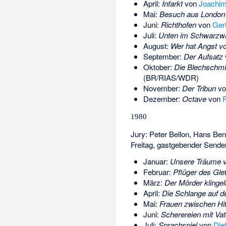
April:
Infarkt
von
Joachim
Mai:
Besuch aus London
Juni:
Richthofen
von
Ger
Juli:
Unten im Schwarzwal
August:
Wer hat Angst v
September:
Der Aufsatz
Oktober:
Die Blechschm
(BR/RIAS/WDR)
November:
Der Tribun
v
Dezember:
Octave
von
P
1980
Jury:
Peter Bellon
,
Hans Ben
Freitag
, gastgebender Send
Januar:
Unsere Träume v
Februar:
Pflüger des Gle
März:
Der Mörder klingelt
April:
Die Schlange auf d
Mai:
Frauen zwischen Hit
Juni:
Scherereien mit Vat
Juli:
Sprachspiel
von
Die