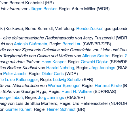
l
von
Bernard Krichefski
(HR)
n ich stumm
von
Jürgen Becker
, Regie:
Arturo Möller
(WDR)
ik
(Kotikova),
Bernd Schmidt
, Vertretung:
Renée Zucker
, gastgebend
 – eine dokumentarische Radiorhapsodie
von
Jerzy Tuszewski
(WDR
uld
von
Antonio Skármeta
, Regie:
Bernd Lau
(SWF/BR/SFB)
die von der Zigeunerin Celestina oder Geschichte von Liebe und Zau
n Tragikomödie von Calisto und Melibea
von
Alfonso Sastre
, Regie:
G
nung mit dem Tod
von
Hans Kasper
, Regie:
Oswald Döpke
(SR/WDR
ne Berliner Kindheit
von
Harald Nehring
, Regie:
Jörg Jannings
(RIAS
on
Peter Jacobi
, Regie:
Dieter Carls
(WDR)
ie Luise Kaltenegger
, Regie:
Ludwig Schultz
(SFB)
le von Nächstenliebe
von
Werner Sprenger
, Regie:
Hartmut Kirste
(B
en Sohn
von
George Ryga
, Regie:
Horst H. Vollmer
(SDR/RIAS)
eorge Tabori
, Regie:
Jörg Jannings
(RIAS/BR)
rieg
von
Luís de Sttau Monteiro
, Regie:
Urs Helmensdorfer
(NDR/DR
on
Günter Kunert
, Regie:
Heiner Schmidt
(BR)