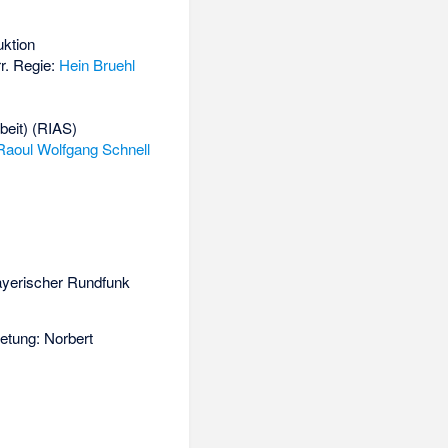
ktion
r
. Regie:
Hein Bruehl
beit) (RIAS)
Raoul Wolfgang Schnell
ayerischer Rundfunk
retung:
Norbert