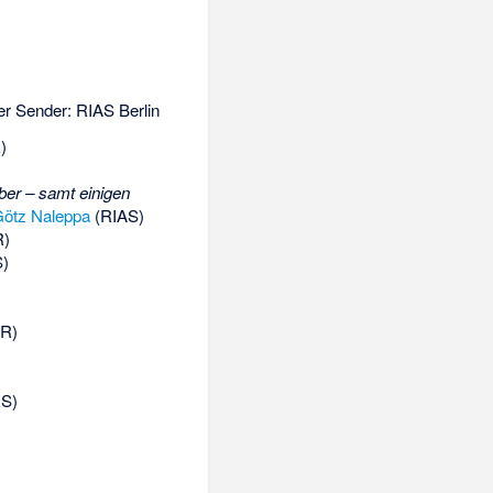
er Sender: RIAS Berlin
)
ber – samt einigen
ötz Naleppa
(RIAS)
)
)
R)
S)