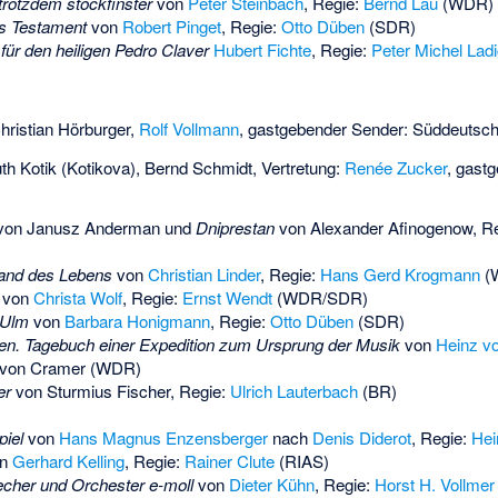
trotzdem stockfinster
von
Peter Steinbach
, Regie:
Bernd Lau
(WDR)
s Testament
von
Robert Pinget
, Regie:
Otto Düben
(SDR)
ür den heiligen Pedro Claver
Hubert Fichte
, Regie:
Peter Michel Lad
hristian Hörburger
,
Rolf Vollmann
, gastgebender Sender: Süddeutsc
th Kotik
(Kotikova),
Bernd Schmidt
, Vertretung:
Renée Zucker
, gast
von
Janusz Anderman
und
Dniprestan
von
Alexander Afinogenow
, R
and des Lebens
von
Christian Linder
, Regie:
Hans Gerd Krogmann
(
von
Christa Wolf
, Regie:
Ernst Wendt
(WDR/SDR)
 Ulm
von
Barbara Honigmann
, Regie:
Otto Düben
(SDR)
en. Tagebuch einer Expedition zum Ursprung der Musik
von
Heinz v
z von Cramer (WDR)
er
von
Sturmius Fischer
, Regie:
Ulrich Lauterbach
(BR)
piel
von
Hans Magnus Enzensberger
nach
Denis Diderot
, Regie:
Hei
on
Gerhard Kelling
, Regie:
Rainer Clute
(RIAS)
echer und Orchester e-moll
von
Dieter Kühn
, Regie:
Horst H. Vollmer