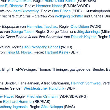
z
von
Karl Otto Mühl
. Regie:
Heinz Dieter Köhler
(WDR/SFB)
ter E. Richartz
. Regie:
Hermann Naber
(BR/RIAS/WDR)
aft
von
Josef Škvorecký
. Regie:
Otto Düben
(SDR) – Kunstkopfprodu
r nächste frißt Gras – Gertrud
von
Wolfgang Schiffer
und
Charles Dür
r Biographie
von
Hannelies Taschau
. Regie:
Otto Düben
(WDR)
de
von
George Tabori
. Regie: George Tabori und
Jörg Jannings
(Mitar
der Diese Rechte finden ihre Schranken
von
Dietrich Kayser
. Regie:
ext und Regie:
Raoul Wolfgang Schnell
(WDR)
von
Helga M. Novak
. Regie:
Hartmut Kirste
(SDR)
t
,
Birgit Thiel-Weidinger
,
Thomas Thieringer
, gastgebender Sender: B
ns Bender
,
Hans Jansen
,
Alfred Starkmann
,
Heinrich Vormweg
, Vert
bender Sender:
Westdeutscher Rundfunk
(WDR)
av Havel
, Regie:
Friedhelm Ortmann
(WDR/SDR/SRG)
on
Reinhard Hummel
(RB/RIAS)
Anthony Ingrassia
, Regie:
Götz Naleppa
(RIAS)