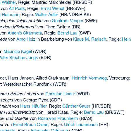
 Walther
, Regie:
Manfred Marchfelder
(RB/SDR)
von
Alf Poss
, Regie:
Ernst Wendt
(BR/SWF)
t Hofmann
, Regie:
Walter Adler
(HR/NDR/RIAS)
d, eine Talgeschichte
von
Guntram Vesper
(SWF)
or dem Milchmann?
von
Theo Gallehr
(RB)
von
Antonio Skármeta
, Regie:
Bernd Lau
(SWF)
iede
von
Arno Holz
in Bearbeitung von
Klaus M. Rarisch
, Regie:
Hein
on
Mauricio Kagel
(WDR)
eter Stephan Jungk
(SDR)
der
,
Hans Jansen
,
Alfred Starkmann
,
Heinrich Vormweg
, Vertretung
er: Westdeutscher Rundfunk (WDR)
om privaten Leben
von
Christian Linder
(WDR)
tschers
von
George Ryga
(SDR)
 nicht
von
Hans Häußler
, Regie:
Günther Sauer
(HR/SDR)
em Kurfürstenplatz
von
Harald Kaas
, Regie:
Bernd Lau
(BR/SWF)
ler und Goethe
von
Rosa von Praunheim
(RIAS)
er
von
Ernst Bruun Olsen
, Regie:
Ulrich Lauterbach
(HR)
ter Forte
, Regie:
Friedhelm Ortmann
(WDR)