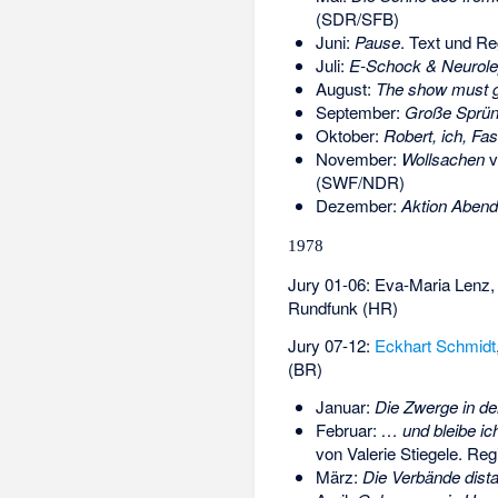
(SDR/SFB)
Juni:
Pause
. Text und Re
Juli:
E-Schock & Neurole
August:
The show must 
September:
Große Sprü
Oktober:
Robert, ich, Fa
November:
Wollsachen
v
(SWF/NDR)
Dezember:
Aktion Aben
1978
Jury 01-06:
Eva-Maria Lenz
Rundfunk (HR)
Jury 07-12:
Eckhart Schmidt
(BR)
Januar:
Die Zwerge in de
Februar:
… und bleibe ic
von
Valerie Stiegele
. Reg
März:
Die Verbände dista