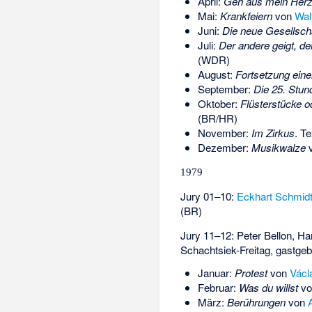
April:
Geh aus mein Her
Mai:
Krankfeiern
von
Wal
Juni:
Die neue Gesellsch
Juli:
Der andere geigt, de
(WDR)
August:
Fortsetzung eine
September:
Die 25. Stun
Oktober:
Flüsterstücke o
(BR/HR)
November:
Im Zirkus
. T
Dezember:
Musikwalze
1979
Jury 01–10:
Eckhart Schmid
(BR)
Jury 11–12:
Peter Bellon
,
Ha
Schachtsiek-Freitag
, gastge
Januar:
Protest
von
Václ
Februar:
Was du willst
v
März:
Berührungen
von