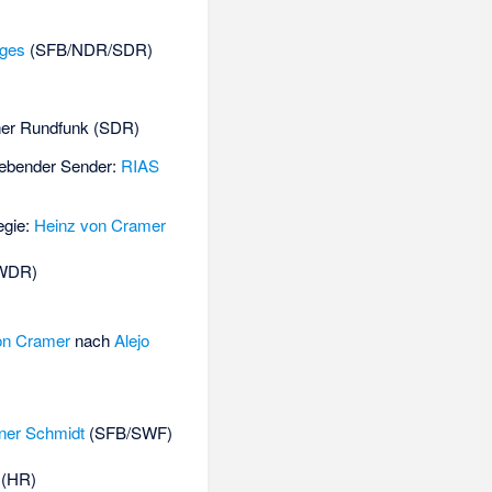
iges
(SFB/NDR/SDR)
her Rundfunk (SDR)
gebender Sender:
RIAS
egie:
Heinz von Cramer
WDR)
on Cramer
nach
Alejo
ner Schmidt
(SFB/SWF)
(HR)