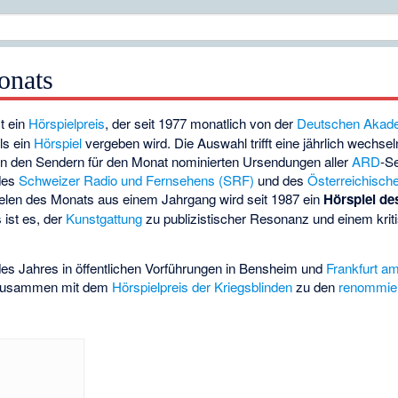
onats
t ein
Hörspielpreis
, der seit 1977 monatlich von der
Deutschen Akade
ls ein
Hörspiel
vergeben wird. Die Auswahl trifft eine jährlich wechsel
 von den Sendern für den Monat nominierten
Ursendungen
aller
ARD
-S
des
Schweizer Radio und Fernsehens (SRF)
und des
Österreichisc
ielen des Monats aus einem Jahrgang wird seit 1987 ein
Hörspiel de
ist es, der
Kunstgattung
zu publizistischer Resonanz und einem kri
des Jahres in öffentlichen Vorführungen in Bensheim und
Frankfurt a
t zusammen mit dem
Hörspielpreis der Kriegsblinden
zu den
renommier