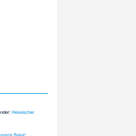
ender:
Hessischer
onimir Bajsić