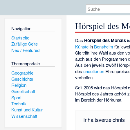
Hörspiel des M
Navigation
Startseite
Das
Hörspiel des Monats
is
Zufällige Seite
Künste
in
Bensheim
für jewei
Neu / Featured
Sie trifft ihre Wahl aus den
auch aus den Programmen 
Themenportale
Aus den jeweils zwölf Hörsp
des
undotierten
Ehrenpreises 
Geographie
verhelfen.
Geschichte
Religion
Seit 2005 wird das Hörspiel 
Gesellschaft
Hörspiel des Jahres gehör
Sport
im Bereich der Hörkunst.
Technik
Kunst und Kultur
Wissenschaft
Inhaltsverzeichnis