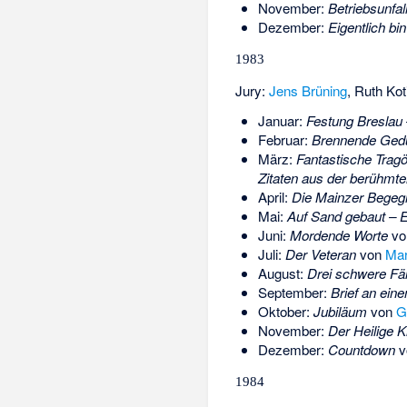
November:
Betriebsunfal
Dezember:
Eigentlich bi
1983
Jury:
Jens Brüning
,
Ruth Kot
Januar:
Festung Breslau
Februar:
Brennende Ged
März:
Fantastische Tragö
Zitaten aus der berühmte
April:
Die Mainzer Begeg
Mai:
Auf Sand gebaut – Ei
Juni:
Mordende Worte
v
Juli:
Der Veteran
von
Mar
August:
Drei schwere Fäl
September:
Brief an ein
Oktober:
Jubiläum
von
G
November:
Der Heilige K
Dezember:
Countdown
v
1984