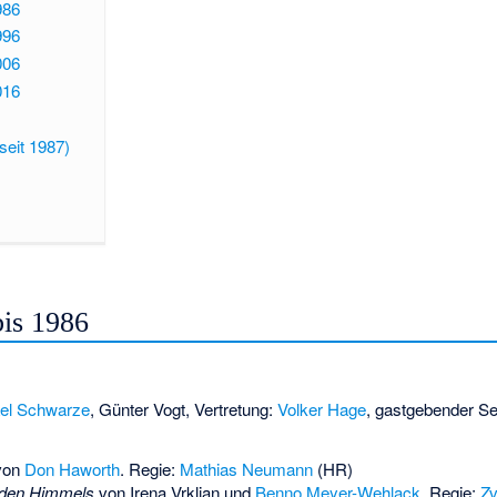
986
996
006
016
seit 1987)
bis 1986
el Schwarze
,
Günter Vogt
, Vertretung:
Volker Hage
, gastgebender S
von
Don Haworth
. Regie:
Mathias Neumann
(HR)
mden Himmels
von
Irena Vrkljan
und
Benno Meyer-Wehlack
. Regie:
Zv