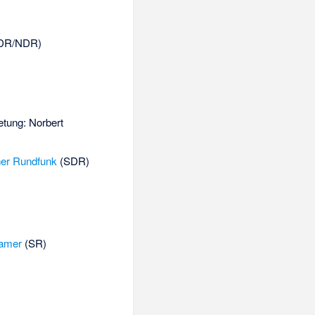
DR/NDR)
retung:
Norbert
er Rundfunk
(SDR)
ramer
(SR)