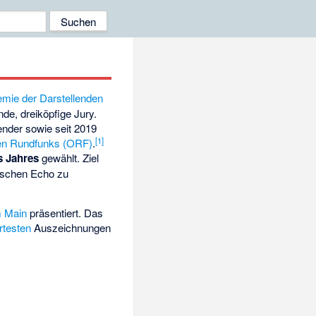
mie der Darstellenden
nde, dreiköpfige Jury.
ender sowie seit 2019
[
1
]
hen Rundfunks (ORF)
.
s Jahres
gewählt. Ziel
tischen Echo zu
m Main
präsentiert. Das
testen
Auszeichnungen