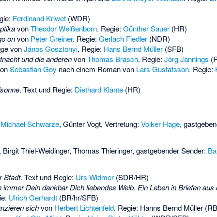
gie:
Ferdinand Kriwet
(WDR)
ptika
von
Theodor Weißenborn
. Regie:
Günther Sauer
(HR)
go on
von
Peter Greiner
. Regie:
Gerlach Fiedler
(NDR)
nge
von
János Gosztonyi
. Regie:
Hans Bernd Müller
(SFB)
stnacht und die anderen
von
Thomas Brasch
. Regie:
Jörg Jannings
(
on
Sebastian Goy
nach einem Roman von
Lars Gustafsson
. Regie:
dsonne
. Text und Regie:
Diethard Klante
(HR)
,
Michael Schwarze
,
Günter Vogt
, Vertretung:
Volker Hage
, gastgebe
,
Birgit Thiel-Weidinger
,
Thomas Thieringer
, gastgebender Sender:
Ba
r Stadt
. Text und Regie:
Urs Widmer
(SDR/HR)
h immer Dein dankbar Dich liebendes Weib. Ein Leben in Briefen aus 
ie:
Ulrich Gerhardt
(BR/hr/SFB)
nzieren sich
von
Herbert Lichtenfeld
. Regie:
Hanns Bernd Müller
(RB