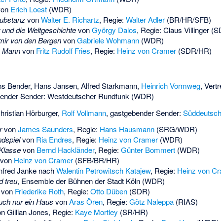
on
Erich Loest
(WDR)
substanz
von
Walter E. Richartz
, Regie:
Walter Adler
(BR/HR/SFB)
 und die Weltgeschichte
von
György Dalos
, Regie:
Claus Villinger
(S
mir von den Bergen
von
Gabriele Wohmann
(WDR)
e Mann
von
Fritz Rudolf Fries
, Regie:
Heinz von Cramer
(SDR/HR)
s Bender
,
Hans Jansen
,
Alfred Starkmann
,
Heinrich Vormweg
, Vert
bender Sender: Westdeutscher Rundfunk (WDR)
hristian Hörburger
,
Rolf Vollmann
, gastgebender Sender:
Süddeutsch
r
von
James Saunders
, Regie:
Hans Hausmann
(SRG/WDR)
ndspiel
von
Ria Endres
, Regie:
Heinz von Cramer
(WDR)
 Klasse
von
Bernd Hackländer
, Regie:
Günter Bommert
(WDR)
von
Heinz von Cramer
(SFB/BR/HR)
fred Janke
nach
Walentin Petrowitsch Katajew
, Regie:
Heinz von C
d treu
, Ensemble der Bühnen der Stadt Köln (WDR)
von
Friederike Roth
, Regie:
Otto Düben
(SDR)
uch nur ein Haus
von
Aras Ören
, Regie:
Götz Naleppa
(RIAS)
on
Gillian Jones
, Regie:
Kaye Mortley
(SR/HR)