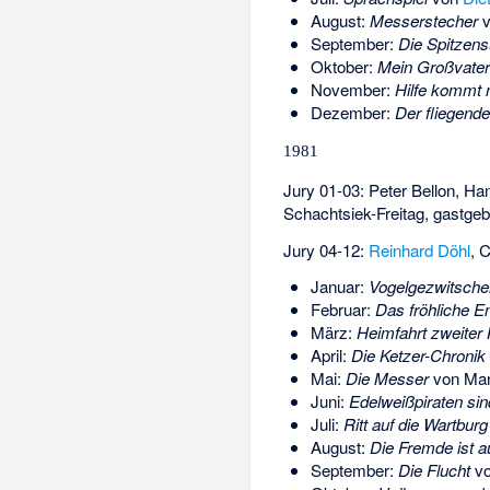
August:
Messerstecher
v
September:
Die Spitzen
Oktober:
Mein Großvater
November:
Hilfe kommt 
Dezember:
Der fliegend
1981
Jury 01-03:
Peter Bellon
,
Han
Schachtsiek-Freitag
, gastge
Jury 04-12:
Reinhard Döhl
,
C
Januar:
Vogelgezwitsche
Februar:
Das fröhliche E
März:
Heimfahrt zweiter
April:
Die Ketzer-Chronik
Mai:
Die Messer
von
Man
Juni:
Edelweißpiraten sin
Juli:
Ritt auf die Wartburg
August:
Die Fremde ist a
September:
Die Flucht
v