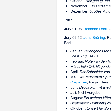
Oktober:
Hell genug und 
November:
Ein seltsame
Dezember:
Großes Auto f
1982
Jury 01-08:
Reinhard Döhl
,
C
Jury 09-12:
Jens Brüning
,
Ru
Berlin
Januar:
Zellengenossen
(WDR) / (SR/SFB)
Februar:
Noten an den R
März:
Kein Ort. Nirgends
April:
Der Schneider von
Mai:
Die verlorenen Spur
Carpentier
, Regie: Hein
Juni:
Becca kommt wied
Juli: Nicht vergeben
August:
Ein wahres Hörs
September:
Brandung
v
Oktober:
Konzert für Spr