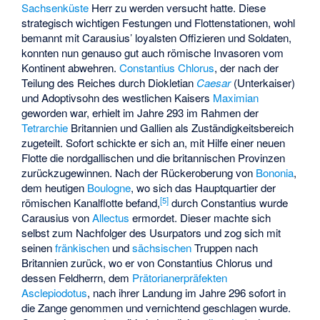
Sachsenküste
Herr zu werden versucht hatte. Diese
strategisch wichtigen Festungen und Flottenstationen, wohl
bemannt mit Carausius’ loyalsten Offizieren und Soldaten,
konnten nun genauso gut auch römische Invasoren vom
Kontinent abwehren.
Constantius Chlorus
, der nach der
Teilung des Reiches durch Diokletian
Caesar
(Unterkaiser)
und Adoptivsohn des westlichen Kaisers
Maximian
geworden war, erhielt im Jahre 293 im Rahmen der
Tetrarchie
Britannien und Gallien als Zuständigkeitsbereich
zugeteilt. Sofort schickte er sich an, mit Hilfe einer neuen
Flotte die nordgallischen und die britannischen Provinzen
zurückzugewinnen. Nach der Rückeroberung von
Bononia
,
dem heutigen
Boulogne
, wo sich das Hauptquartier der
[
5
]
römischen Kanalflotte befand,
durch Constantius wurde
Carausius von
Allectus
ermordet. Dieser machte sich
selbst zum Nachfolger des Usurpators und zog sich mit
seinen
fränkischen
und
sächsischen
Truppen nach
Britannien zurück, wo er von Constantius Chlorus und
dessen Feldherrn, dem
Prätorianerpräfekten
Asclepiodotus
, nach ihrer Landung im Jahre 296 sofort in
die Zange genommen und vernichtend geschlagen wurde.