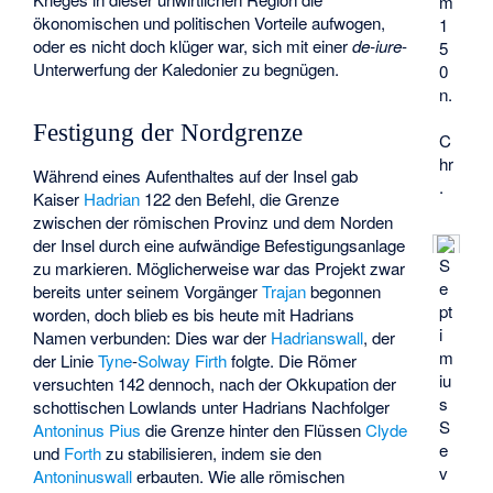
m
ökonomischen und politischen Vorteile aufwogen,
1
oder es nicht doch klüger war, sich mit einer
de-iure
-
5
Unterwerfung der Kaledonier zu begnügen.
0
n.
Festigung der Nordgrenze
C
hr
Während eines Aufenthaltes auf der Insel gab
.
Kaiser
Hadrian
122 den Befehl, die Grenze
zwischen der römischen Provinz und dem Norden
der Insel durch eine aufwändige Befestigungsanlage
S
zu markieren. Möglicherweise war das Projekt zwar
e
bereits unter seinem Vorgänger
Trajan
begonnen
pt
worden, doch blieb es bis heute mit Hadrians
i
Namen verbunden: Dies war der
Hadrianswall
, der
m
der Linie
Tyne
-
Solway Firth
folgte. Die Römer
iu
versuchten 142 dennoch, nach der Okkupation der
s
schottischen Lowlands unter Hadrians Nachfolger
S
Antoninus Pius
die Grenze hinter den Flüssen
Clyde
e
und
Forth
zu stabilisieren, indem sie den
v
Antoninuswall
erbauten. Wie alle römischen