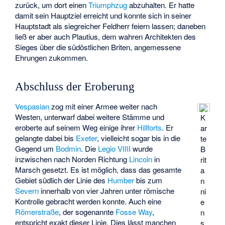
zurück, um dort einen
Triumphzug
abzuhalten. Er hatte
damit sein Hauptziel erreicht und konnte sich in seiner
Hauptstadt als siegreicher Feldherr feiern lassen; daneben
ließ er aber auch Plautius, dem wahren Architekten des
Sieges über die südöstlichen Briten, angemessene
Ehrungen zukommen.
Abschluss der Eroberung
Vespasian
zog mit einer Armee weiter nach
Westen, unterwarf dabei weitere Stämme und
K
eroberte auf seinem Weg einige ihrer
Hillforts
. Er
ar
gelangte dabei bis
Exeter
, vielleicht sogar bis in die
te
Gegend um
Bodmin
. Die
Legio VIIII
wurde
B
inzwischen nach Norden Richtung
Lincoln
in
rit
Marsch gesetzt. Es ist möglich, dass das gesamte
a
Gebiet südlich der Linie des
Humber
bis zum
n
Severn
innerhalb von vier Jahren unter römische
ni
Kontrolle gebracht werden konnte. Auch eine
e
Römerstraße
, der sogenannte
Fosse Way
,
n
entspricht exakt dieser Linie. Dies lässt manchen
s