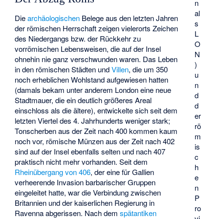
n
al
Die
archäologischen
Belege aus den letzten Jahren
s
der römischen Herrschaft zeigen vielerorts Zeichen
L
des Niedergangs bzw. der Rückkehr zu
O
vorrömischen Lebensweisen, die auf der Insel
N
ohnehin nie ganz verschwunden waren. Das Leben
)
in den römischen Städten und
Villen
, die um 350
u
noch erheblichen Wohlstand aufgewiesen hatten
n
(damals bekam unter anderem London eine neue
d
Stadtmauer, die ein deutlich größeres Areal
d
einschloss als die ältere), entwickelte sich seit dem
er
letzten Viertel des 4. Jahrhunderts weniger stark;
rö
Tonscherben aus der Zeit nach 400 kommen kaum
m
noch vor, römische Münzen aus der Zeit nach 402
is
sind auf der Insel ebenfalls selten und nach 407
c
praktisch nicht mehr vorhanden. Seit dem
h
Rheinübergang von 406
, der eine für Gallien
e
verheerende Invasion barbarischer Gruppen
n
eingeleitet hatte, war die Verbindung zwischen
P
Britannien und der kaiserlichen Regierung in
ro
Ravenna abgerissen. Nach dem
spätantiken
vi