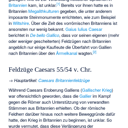
[
1
]
Britannien
kam, ist unklar.
Bereits vor ihnen hatte es in
Britannien
Megalithkulturen
gegeben, die unter anderem
imposante Steinmonumente errichteten, wie zum Beispiel
in
Wiltshire
. Über die Zeit des vorrömischen Britanniens ist
ansonsten nur wenig bekannt.
Gaius Iulius Caesar
berichtet in
De bello Gallico
, dass vor seinen eigenen (mehr
oder weniger gescheiterten) Feldzügen nach Britannien
angeblich nur einige Kaufleute die Überfahrt von Gallien
[
2
]
nach Britannien über den
Ärmelkanal
wagten.
Feldzüge Caesars 55/54 v. Chr.
→
Hauptartikel
:
Caesars Britannienfeldzüge
Während Caesars Eroberung Galliens (
Gallischer Krieg
)
war offensichtlich geworden, dass die
Gallier
im Kampf
gegen die Römer auch Unterstützung von verwandten
Stämmen aus Britannien erhielten. Ob der römische
Feldherr darüber hinaus noch weitere Beweggründe dafür
hatte, den Krieg in Britannien zu beginnen, ist unklar. So
wurde vermutet, dass diese Verlängerung der