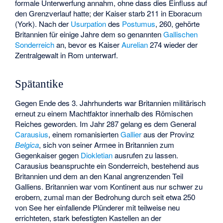
formale Unterwerfung annahm, ohne dass dies Einfluss auf
den Grenzverlauf hatte; der Kaiser starb 211 in Eboracum
(York). Nach der
Usurpation
des
Postumus
, 260, gehörte
Britannien für einige Jahre dem so genannten
Gallischen
Sonderreich
an, bevor es Kaiser
Aurelian
274 wieder der
Zentralgewalt in Rom unterwarf.
Spätantike
Gegen Ende des 3. Jahrhunderts war Britannien militärisch
erneut zu einem Machtfaktor innerhalb des Römischen
Reiches geworden. Im Jahr 287 gelang es dem General
Carausius
, einem romanisierten
Gallier
aus der Provinz
Belgica
, sich von seiner Armee in Britannien zum
Gegenkaiser gegen
Diokletian
ausrufen zu lassen.
Carausius beanspruchte ein Sonderreich, bestehend aus
Britannien und dem an den Kanal angrenzenden Teil
Galliens. Britannien war vom Kontinent aus nur schwer zu
erobern, zumal man der Bedrohung durch seit etwa 250
von See her einfallende Plünderer mit teilweise neu
errichteten, stark befestigten Kastellen an der