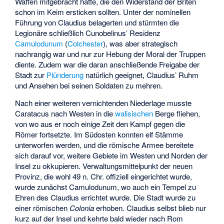
Waffen mitgebracht hatte, die den Widerstand der Briten
schon im Keim ersticken sollten. Unter der nominellen
Führung von Claudius belagerten und stürmten die
Legionäre schließlich Cunobelinus’ Residenz
Camulodunum
(
Colchester
), was aber strategisch
nachrangig war und nur zur Hebung der Moral der Truppen
diente. Zudem war die daran anschließende Freigabe der
Stadt zur
Plünderung
natürlich geeignet, Claudius’ Ruhm
und Ansehen bei seinen Soldaten zu mehren.
Nach einer weiteren vernichtenden Niederlage musste
Caratacus nach Westen in die
walisischen
Berge fliehen,
von wo aus er noch einige Zeit den Kampf gegen die
Römer fortsetzte. Im Südosten konnten elf Stämme
unterworfen werden, und die römische Armee bereitete
sich darauf vor, weitere Gebiete im Westen und Norden der
Insel zu okkupieren. Verwaltungsmittelpunkt der neuen
Provinz, die wohl 49 n. Chr. offiziell eingerichtet wurde,
wurde zunächst Camulodunum, wo auch ein Tempel zu
Ehren des Claudius errichtet wurde. Die Stadt wurde zu
einer römischen
Colonia
erhoben. Claudius selbst blieb nur
kurz auf der Insel und kehrte bald wieder nach Rom