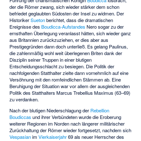
Führung der charismatischen Königin
Boudicca
losbrach,
der die Römer zwang, sich wieder stärker dem schon
befriedet geglaubten Südosten der Insel zu widmen. Der
Historiker
Sueton
berichtet, dass die dramatischen
Ereignisse des
Boudicca-Aufstandes
Nero sogar zu der
ernsthaften Überlegung veranlasst hätten, sich wieder ganz
aus Britannien zurückzuziehen, er dies aber aus
Prestigegründen dann doch unterließ. Es gelang Paulinus,
die zahlenmäßig wohl weit überlegenen Briten dank der
Disziplin seiner Truppen in einer blutigen
Entscheidungsschlacht zu besiegen. Die Politik der
nachfolgenden Statthalter zielte dann vornehmlich auf eine
Versöhnung mit den romfeindlichen Stämmen ab. Eine
Beruhigung der Situation war vor allem der ausgleichenden
Politik des Statthalters Marcus Trebellius Maximus (63–69)
zu verdanken.
Nach der blutigen Niederschlagung der
Rebellion
Boudiccas
und ihrer Verbündeten wurde die Eroberung
weiterer Regionen im Norden nach längerer militärischer
Zurückhaltung der Römer wieder fortgesetzt, nachdem sich
Vespasian
im
Vierkaiserjahr
69 als neuer Herrscher des