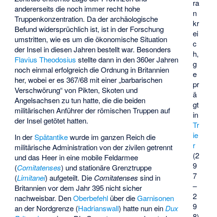
ra
andererseits die noch immer recht hohe
n
Truppenkonzentration. Da der archäologische
kr
Befund widersprüchlich ist, ist in der Forschung
ei
umstritten, wie es um die ökonomische Situation
c
der Insel in diesen Jahren bestellt war. Besonders
h,
Flavius Theodosius
stellte dann in den 360er Jahren
g
noch einmal erfolgreich die Ordnung in Britannien
e
her, wobei er es 367/68 mit einer „barbarischen
pr
Verschwörung“ von Pikten, Skoten und
ä
Angelsachsen zu tun hatte, die die beiden
gt
militärischen Anführer der römischen Truppen auf
in
der Insel getötet hatten.
Tr
ie
In der
Spätantike
wurde im ganzen Reich die
r
militärische Administration von der zivilen getrennt
(2
und das Heer in eine mobile Feldarmee
9
(
Comitatenses
) und stationäre Grenztruppe
7
(
Limitanei
) aufgeteilt. Die
Comitatenses
sind in
–
Britannien vor dem Jahr 395 nicht sicher
2
nachweisbar. Den
Oberbefehl
über die
Garnisonen
9
an der Nordgrenze (
Hadrianswall
) hatte nun ein
Dux
8)