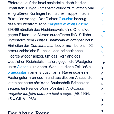
Föderaten auf der Insel ansiedelte, doch ist dies
n
umstritten. Einige Zeit später wurde zum letzten Mal
di
ein größeres Kontingent römischer Truppen nach
ni
Britannien verlegt. Der Dichter
Claudian
bezeugt,
u
dass der weströmische
magister militum
Stilicho
m
398/99 nördlich des Hadrianswalls eine Offensive
(
L
gegen Pikten und Skoten durchführen ließ. Stilicho
o
unterstellte dem
Comes Britanniarum
offenbar neun
n
Einheiten der
Comitatenses
, bevor man bereits 402
d
erneut zahlreiche Einheiten des britannischen
o
Heeres wieder abzog, um das Kernland des
n
)
westlichen Reichsteils, Italien, gegen die Westgoten
(e
unter
Alarich
zu sichern. Wohl um diese Zeit ließ ein
in
praepositus
namens Justinian in Ravenscar einen
g
Festungsturm erneuern und aus diesem Anlass die
e
letzte bekannte römische Bauinschrift Britanniens
s
setzen:
Iustinianus p(rae)p(ositus) Vindicianus
c
magister turr[e]m castrum fecit a so(lo)
(AE 1954,
hr
15 = CIL VII 268).
ie
b
e
Der Abzug Roms