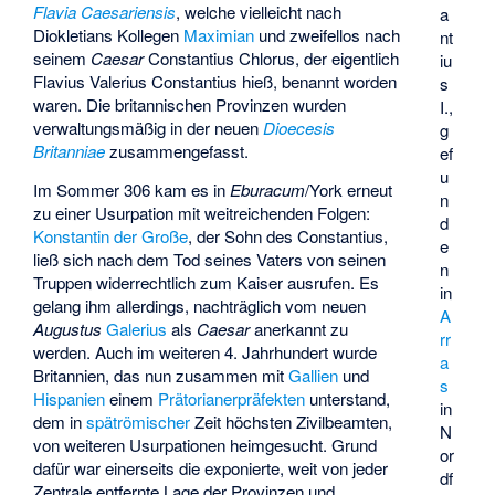
Flavia Caesariensis
, welche vielleicht nach
a
Diokletians Kollegen
Maximian
und zweifellos nach
nt
seinem
Caesar
Constantius Chlorus, der eigentlich
iu
Flavius Valerius Constantius hieß, benannt worden
s
waren. Die britannischen Provinzen wurden
I.,
verwaltungsmäßig in der neuen
Dioecesis
g
Britanniae
zusammengefasst.
ef
u
Im Sommer 306 kam es in
Eburacum
/York erneut
n
zu einer Usurpation mit weitreichenden Folgen:
d
Konstantin der Große
, der Sohn des Constantius,
e
ließ sich nach dem Tod seines Vaters von seinen
n
Truppen widerrechtlich zum Kaiser ausrufen. Es
in
gelang ihm allerdings, nachträglich vom neuen
A
Augustus
Galerius
als
Caesar
anerkannt zu
rr
werden. Auch im weiteren 4. Jahrhundert wurde
a
Britannien, das nun zusammen mit
Gallien
und
s
Hispanien
einem
Prätorianerpräfekten
unterstand,
in
dem in
spätrömischer
Zeit höchsten Zivilbeamten,
N
von weiteren Usurpationen heimgesucht. Grund
or
dafür war einerseits die exponierte, weit von jeder
df
Zentrale entfernte Lage der Provinzen und