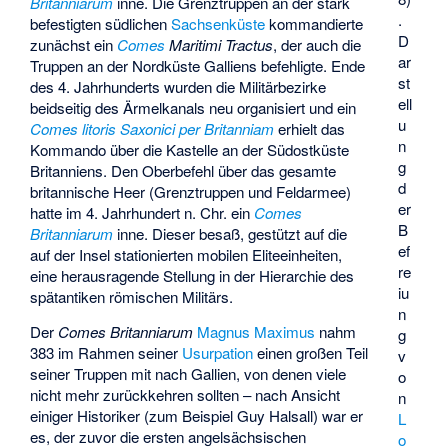
Britanniarum
inne. Die Grenztruppen an der stark
.
befestigten südlichen
Sachsenküste
kommandierte
D
zunächst ein
Comes
Maritimi Tractus
, der auch die
ar
Truppen an der Nordküste Galliens befehligte. Ende
st
des 4. Jahrhunderts wurden die Militärbezirke
ell
beidseitig des Ärmelkanals neu organisiert und ein
u
Comes litoris Saxonici per Britanniam
erhielt das
n
Kommando über die Kastelle an der Südostküste
g
Britanniens. Den Oberbefehl über das gesamte
d
britannische Heer (Grenztruppen und Feldarmee)
er
hatte im 4. Jahrhundert n. Chr. ein
Comes
B
Britanniarum
inne. Dieser besaß, gestützt auf die
ef
auf der Insel stationierten mobilen Eliteeinheiten,
re
eine herausragende Stellung in der Hierarchie des
iu
spätantiken römischen Militärs.
n
Der
Comes Britanniarum
Magnus Maximus
nahm
g
383 im Rahmen seiner
Usurpation
einen großen Teil
v
seiner Truppen mit nach Gallien, von denen viele
o
nicht mehr zurückkehren sollten – nach Ansicht
n
einiger Historiker (zum Beispiel Guy Halsall) war er
L
es, der zuvor die ersten angelsächsischen
o