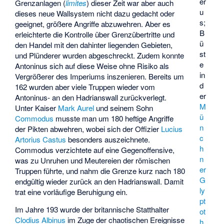
er
Grenzanlagen (
limites
) dieser Zeit war aber auch
u
dieses neue Wallsystem nicht dazu gedacht oder
s;
geeignet, größere Angriffe abzuwehren. Aber es
B
erleichterte die Kontrolle über Grenzübertritte und
ü
den Handel mit den dahinter liegenden Gebieten,
st
und Plünderer wurden abgeschreckt. Zudem konnte
e
Antoninus sich auf diese Weise ohne Risiko als
in
Vergrößerer des Imperiums inszenieren. Bereits um
d
162 wurden aber viele Truppen wieder vom
er
Antoninus- an den Hadrianswall zurückverlegt.
M
Unter Kaiser
Mark Aurel
und seinem Sohn
ü
Commodus
musste man um 180 heftige Angriffe
n
der Pikten abwehren, wobei sich der Offizier
Lucius
c
Artorius Castus
besonders auszeichnete.
h
Commodus verzichtete auf eine Gegenoffensive,
n
was zu Unruhen und Meutereien der römischen
er
Truppen führte, und nahm die Grenze kurz nach 180
G
endgültig wieder zurück an den Hadrianswall. Damit
ly
trat eine vorläufige Beruhigung ein.
pt
Im Jahre 193 wurde der britannische Statthalter
ot
Clodius Albinus
im Zuge der chaotischen Ereignisse
h