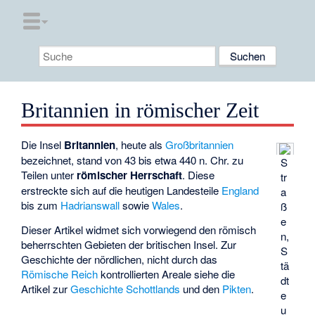
Britannien in römischer Zeit
Die Insel
Britannien
, heute als
Großbritannien
bezeichnet, stand von 43 bis etwa 440 n. Chr. zu
S
Teilen unter
römischer Herrschaft
. Diese
tr
erstreckte sich auf die heutigen Landesteile
England
a
bis zum
Hadrianswall
sowie
Wales
.
ß
e
Dieser Artikel widmet sich vorwiegend den römisch
n,
beherrschten Gebieten der britischen Insel. Zur
S
Geschichte der nördlichen, nicht durch das
tä
Römische Reich
kontrollierten Areale siehe die
dt
Artikel zur
Geschichte Schottlands
und den
Pikten
.
e
u