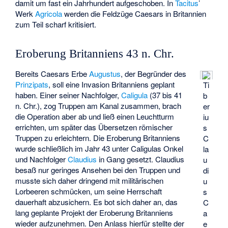
damit um fast ein Jahrhundert aufgeschoben. In
Tacitus
’
Werk
Agricola
werden die Feldzüge Caesars in Britannien
zum Teil scharf kritisiert.
Eroberung Britanniens 43 n. Chr.
Bereits Caesars Erbe
Augustus
, der Begründer des
Prinzipats
, soll eine Invasion Britanniens geplant
Ti
haben. Einer seiner Nachfolger,
Caligula
(37 bis 41
b
n. Chr.), zog Truppen am Kanal zusammen, brach
er
die Operation aber ab und ließ einen Leuchtturm
iu
errichten, um später das Übersetzen römischer
s
Truppen zu erleichtern. Die Eroberung Britanniens
C
wurde schließlich im Jahr 43 unter Caligulas Onkel
la
und Nachfolger
Claudius
in Gang gesetzt. Claudius
u
besaß nur geringes Ansehen bei den Truppen und
di
musste sich daher dringend mit militärischen
u
Lorbeeren schmücken, um seine Herrschaft
s
dauerhaft abzusichern. Es bot sich daher an, das
C
lang geplante Projekt der Eroberung Britanniens
a
wieder aufzunehmen. Den Anlass hierfür stellte der
e