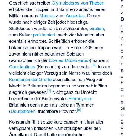
Geschichtsschreiber
Olympiodoros von Theben
n
erhoben die Truppen in Britannien zunächst einen
z
Militär namens
Marcus
zum
Augustus
. Dieser
B
wurde nach einiger Zeit jedoch beseitigt.
rit
Stattdessen wurde nun ein Zivilbeamter,
Gratian
,
a
zum Kaiser
proklamiert
, nach vier Monaten aber
n
ebenfalls ermordet. Schließlich erhoben die
ni
britannischen Truppen wohl im Herbst 406 einen
e
zuvor nicht näher bekannten Soldaten
n
(wahrscheinlich der
Comes Britanniarum
) namens
n
[
6
]
Constantinus
(Konstantin) zum Imperator,
dessen
a
vielleicht einziger Vorzug sein Name war, hatte doch
c
Konstantin der Große
ebenfalls seinen Weg zur
h
Macht in Britannien begonnen und war schließlich
d
[
7
]
siegreich gewesen.
Nicht ganz zu Unrecht
e
bezeichnete der Kirchenvater
Hieronymus
m
Britannien denn auch als „eine an Tyrannen
Si
[
8
]
(
Usurpatoren
) fruchtbare Provinz“.
e
g
Konstantin (III.) setzte kurz danach mit fast allen
ü
verfügbaren britischen Kampftruppen über den
b
Ärmelkanal. Damit hatte die römische