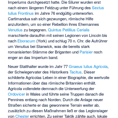
Imperiums durchgesetzt hatte. Die Silurer wurden erst
nach einem längeren Feldzug unter Führung des
Sextus
Iulius Frontinus
im Jahre 76 endgültig unterworfen.
Cartimandua sah sich gezwungen, römische Hilfe
anzufordern, um so einer Rebellion ihres Ehemannes
Venutius
zu begegnen.
Quintus Petillius Cerialis
marschierte daraufhin mit seinen Legionen von Lincoln bis
nach
Eboracum
(York) und schlug 70 n. Chr. die Aufrührer
um Venutius bei
Stanwick
, was die bereits stark
romanisierten Stämme der Briganten und
Parisier
noch
enger an das Imperium band.
Neuer Statthalter wurde im Jahr 77
Gnaeus Iulius Agricola
,
der Schwiegervater des Historikers
Tacitus
. Dieser
schilderte Agricolas Leben in einer Biographie, die wertvolle
Informationen über das römische Britannien enthält.
Agricola vollendete demnach die Unterwerfung der
Ordovicer
in Wales und führte seine Truppen danach die
Pennines entlang nach Norden. Durch die Anlage neuer
Straßen sicherte er das gewonnene Terrain weiter ab,
zusätzlich zu diesen Maßnahmen ließ er das Legionslager
von
Chester
errichten. Zu seiner Taktik zählte auch, lokale