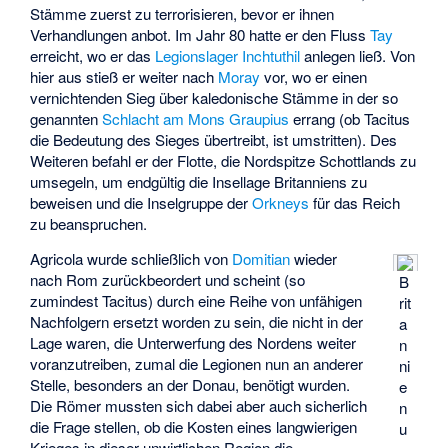
Stämme zuerst zu terrorisieren, bevor er ihnen
Verhandlungen anbot. Im Jahr 80 hatte er den Fluss
Tay
erreicht, wo er das
Legionslager Inchtuthil
anlegen ließ. Von
hier aus stieß er weiter nach
Moray
vor, wo er einen
vernichtenden Sieg über kaledonische Stämme in der so
genannten
Schlacht am Mons Graupius
errang (ob Tacitus
die Bedeutung des Sieges übertreibt, ist umstritten). Des
Weiteren befahl er der Flotte, die Nordspitze Schottlands zu
umsegeln, um endgültig die Insellage Britanniens zu
beweisen und die Inselgruppe der
Orkneys
für das Reich
zu beanspruchen.
Agricola wurde schließlich von
Domitian
wieder
nach Rom zurückbeordert und scheint (so
B
zumindest Tacitus) durch eine Reihe von unfähigen
rit
Nachfolgern ersetzt worden zu sein, die nicht in der
a
Lage waren, die Unterwerfung des Nordens weiter
n
voranzutreiben, zumal die Legionen nun an anderer
ni
Stelle, besonders an der Donau, benötigt wurden.
e
Die Römer mussten sich dabei aber auch sicherlich
n
die Frage stellen, ob die Kosten eines langwierigen
u
Krieges in dieser unwirtlichen Region die