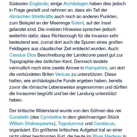
Südosten
Englands
; einige
Archäologen
haben dies jedoch
in Frage gestellt und nehmen an, dass ein Teil der
römischen Streitkräfte
auch noch an anderen Punkten,
zum Beispiel an der Meerenge
Solent
, auf der Insel
gelandet sind. Die meisten Hinweise sprechen jedoch
weiterhin dafür, dass Richborough für die Invasion sehr
bedeutend war, zumal dort auch die Spuren eines großen
Feldlagers aus claudischer Zeit entdeckt wurden. Auch
Cassius Dios
Beschreibung der Landezone passt gut zur
Topographie des östlichen Kent. Dennoch landete
vermutlich noch eine zweite Armee in
Hampshire
, um dort
die verbündeten Briten
Vericas
zu unterstützen. Diese
hatten, wie archäologische Funde ergeben haben, bereits
zuvor die römische Lebensweise angenommen und dürften
die Invasoren begrüßt und bei der Landung unterstützt
haben.
Der britische Widerstand wurde von den Söhnen des
rex
Cunobelin
(des
Cymbeline
in dem gleichnamigen Stück
William Shakespeares
),
Togodumnus
und
Caratacus
,
organisiert. Ein größeres britisches Aufgebot traf an einer
nicht näher bestimmten Furt, die heute im
River Medway
in