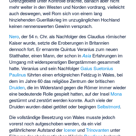
Grenzgebiete unter Kontrolle brachte, danach aber nicht
mehr weiter in den Westen und Norden vordrang, vielleicht
auch deswegen, weil Rom sich von einem lang
hinziehenden Guerillakrieg im unzugänglichen Hochland
keinen nennenswerten Gewinn versprach.
Nero
, der 54 n. Chr. als Nachfolger des Claudius römischer
Kaiser wurde, setzte die Eroberungen in Britannien
dennoch fort. Er ernannte
Quintus Veranius
zum neuen
Statthalter, einen Mann, der schon in
Asia
Erfahrungen im
Umgang mit widerspenstigen Bergstämmen gesammelt
hatte. Veranius und sein Nachfolger
Gaius Suetonius
Paulinus
führten einen erfolgreichen Feldzug in Wales, bei
dem im Jahre 60 das religiöse Zentrum der britischen
Druiden
, die im Widerstand gegen die Römer immer wieder
eine bedeutende Rolle gespielt hatten, auf der Insel
Mona
gestürmt und zerstört werden konnte. Auch viele der
Druiden wurden dabei getötet oder begingen
Selbstmord
.
Die vollständige Besetzung von Wales musste jedoch
vorerst noch aufgeschoben werden, da ein viel
gefährlicherer Aufstand der
Icener
und
Trinovanten
unter