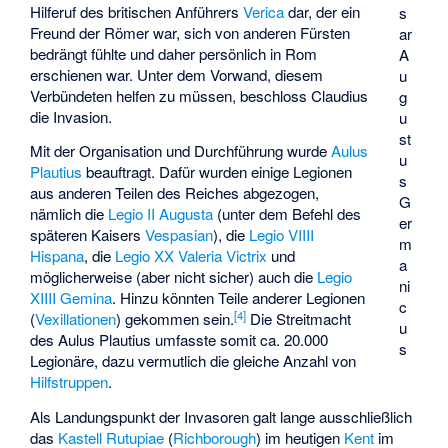
Hilferuf des britischen Anführers
Verica
dar, der ein
s
Freund der Römer war, sich von anderen Fürsten
ar
bedrängt fühlte und daher persönlich in Rom
A
erschienen war. Unter dem Vorwand, diesem
u
Verbündeten helfen zu müssen, beschloss Claudius
g
die Invasion.
u
st
Mit der Organisation und Durchführung wurde
Aulus
u
Plautius
beauftragt. Dafür wurden einige Legionen
s
aus anderen Teilen des Reiches abgezogen,
G
nämlich die
Legio II Augusta
(unter dem Befehl des
er
späteren Kaisers
Vespasian
), die
Legio VIIII
m
Hispana
, die
Legio XX Valeria Victrix
und
a
möglicherweise (aber nicht sicher) auch die
Legio
ni
XIIII Gemina
. Hinzu könnten Teile anderer Legionen
c
[
4
]
(
Vexillationen
) gekommen sein.
Die Streitmacht
u
des Aulus Plautius umfasste somit ca. 20.000
s
Legionäre, dazu vermutlich die gleiche Anzahl von
Hilfstruppen
.
Als Landungspunkt der Invasoren galt lange ausschließlich
das
Kastell Rutupiae
(
Richborough
) im heutigen
Kent
im