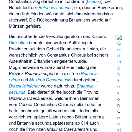
Constantius zog daraufhin in Londinium (
London
), der
Hauptstadt der
Britannia superior
, ein, dessen Bevölkerung,
die endlich Frieden wünschte, sich ihm widerstandslos
unterwarf. Die Rückgewinnung Britanniens wurde auf
Münzen gefeiert.
Die anschließende Verwaltungsreform des Kaisers
Diokletian
brachte eine weitere Aufteilung der
G
Provinzen auf dem Gebiet Britanniens mit sich, die
ol
wahrscheinlich von Constantius Chlorus bei seinem
d
Aufenthalt in Britannien eingeleitet wurde.
m
Möglicherweise wurde zuerst eine Teilung der
ü
Provinz
Britannia superior
in die Teile
Britannia
n
prima
und
Maxima Caesariensis
durchgeführt,
z
Britannia inferior
wurde dadurch zu
Britannia
e
secunda
. Bald darauf dürfte jedoch die Provinz
v
Britannia Caesariensis
, welche ihren Beinamen
o
vom
Caesar
Constantius Chlorus selbst erhalten
n
hatte, nochmals geteilt worden sein. Jedenfalls
C
verzeichnen spätere Listen neben Britannia prima
o
und Britannia secunda spätestens ab 314 auch
n
noch die Provinzen
Maxima Caesariensis
und
st