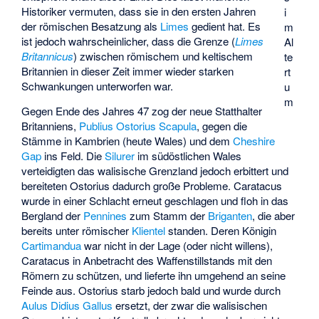
Historiker vermuten, dass sie in den ersten Jahren
i
der römischen Besatzung als
Limes
gedient hat. Es
m
ist jedoch wahrscheinlicher, dass die Grenze (
Limes
Al
Britannicus
) zwischen römischem und keltischem
te
Britannien in dieser Zeit immer wieder starken
rt
Schwankungen unterworfen war.
u
m
Gegen Ende des Jahres 47 zog der neue Statthalter
Britanniens,
Publius Ostorius Scapula
, gegen die
Stämme in
Kambrien
(heute Wales) und dem
Cheshire
Gap
ins Feld. Die
Silurer
im südöstlichen Wales
verteidigten das walisische Grenzland jedoch erbittert und
bereiteten Ostorius dadurch große Probleme. Caratacus
wurde in einer Schlacht erneut geschlagen und floh in das
Bergland der
Pennines
zum Stamm der
Briganten
, die aber
bereits unter römischer
Klientel
standen. Deren Königin
Cartimandua
war nicht in der Lage (oder nicht willens),
Caratacus in Anbetracht des Waffenstillstands mit den
Römern zu schützen, und lieferte ihn umgehend an seine
Feinde aus. Ostorius starb jedoch bald und wurde durch
Aulus Didius Gallus
ersetzt, der zwar die walisischen