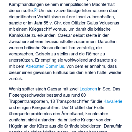
Kampfhandlungen seinem innenpolitischen Machterhalt
[
3
]
dienen sollte.
Um sich zuverlässige Informationen über
die politischen Verhältnisse auf der Insel zu beschaffen,
sandte er im Jahr 55 v. Chr. den Offizier
Gaius Volusenus
mit einem Kriegsschiff voraus, um damit die britische
Kanalküste zu erkunden. Caesar selbst stellte in der
Zwischenzeit eine Invasionsflotte zusammen. Daraufhin
wurden britische Gesandte bei ihm vorstellig, die
versprachen, Geiseln zu stellen und die Römer zu
unterstützen. Er empfing sie wohlwollend und sandte sie
mit dem
Atrebaten
Commius
, von dem er annahm, dass
dieser einen gewissen Einfluss bei den Briten hatte, wieder
zurück.
Wenig später stach Caesar mit zwei
Legionen
in See. Das
Flottengeschwader bestand aus rund 80
Truppentransportern, 18 Transportschiffen für die
Kavallerie
und einigen Kriegsschiffen. Der Großteil der Flotte
überquerte problemlos den Ärmelkanal, konnte aber
zunächst nicht anlanden, da britische Krieger von den
Hügeln an der Küste aus die Strände blockierten. Daraufhin
segelte sie einige Meilen weiter, um einen besseren