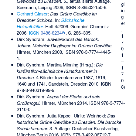
Gewölbes zu Dresden.
5., aktualisierte Auflage.
gl
Seemann, Leipzig 2006,
ISBN 3-86502-150-6
.
in
Gerhard Glaser
:
Das Grüne Gewölbe im
g
Dresdner Schloss.
In:
Sächsische
er
Heimatblätter
.
Heft 4/2006. Gumnior, Chemnitz
,
2006,
ISSN
0486-8234
, S. 286–305.
1
Dirk Syndram:
Juwelenkunst des Barock.
7
Johann Melchior Dinglinger im Grünen Gewölbe.
0
Hirmer, München 2008,
ISBN 978-3-7774-4445-
1
1
.
–
Dirk Syndram, Martina Minning (Hrsg.):
Die
1
kurfürstlich-sächsische Kunstkammer in
7
Dresden.
4 Bände: Inventare von 1587, 1619,
0
1640 und 1741. Sandstein, Dresden 2010,
ISBN
8)
978-3-940319-99-9
.
Dirk Syndram:
August der Starke und sein
Großmogul.
Hirmer, München 2014,
ISBN 978-3-7774-
2110-0
.
Dirk Syndram, Jutta Kappel, Ulrike Weinhold:
Das
historische Grüne Gewölbe zu Dresden. Die barocke
Schatzkammer.
3. Auflage. Deutscher Kunstverlag,
München/Berlin 2016,
ISBN 978-3-422-06712-7
.