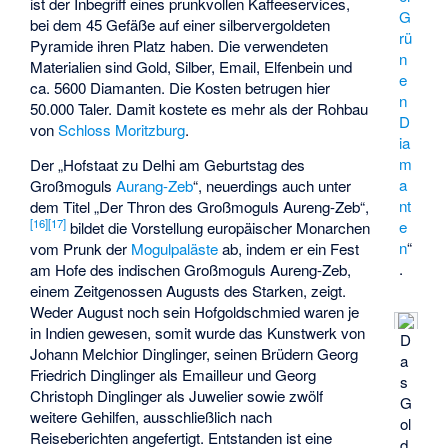
ist der Inbegriff eines prunkvollen Kaffeeservices,
G
bei dem 45 Gefäße auf einer silbervergoldeten
rü
Pyramide ihren Platz haben. Die verwendeten
n
Materialien sind Gold, Silber, Email, Elfenbein und
e
ca. 5600 Diamanten. Die Kosten betrugen hier
n
50.000 Taler. Damit kostete es mehr als der Rohbau
D
von
Schloss Moritzburg
.
ia
m
Der „Hofstaat zu Delhi am Geburtstag des
a
Großmoguls
Aurang-Zeb
“, neuerdings auch unter
nt
dem Titel „Der Thron des Großmoguls Aureng-Zeb“,
[
16
]
[
17
]
e
bildet die Vorstellung europäischer Monarchen
n
“
vom Prunk der
Mogulpaläste
ab, indem er ein Fest
.
am Hofe des indischen Großmoguls Aureng-Zeb,
einem Zeitgenossen Augusts des Starken, zeigt.
Weder August noch sein Hofgoldschmied waren je
in Indien gewesen, somit wurde das Kunstwerk von
D
Johann Melchior Dinglinger, seinen Brüdern Georg
a
Friedrich Dinglinger als Emailleur und Georg
s
Christoph Dinglinger als Juwelier sowie zwölf
G
weitere Gehilfen, ausschließlich nach
ol
Reiseberichten angefertigt. Entstanden ist eine
d