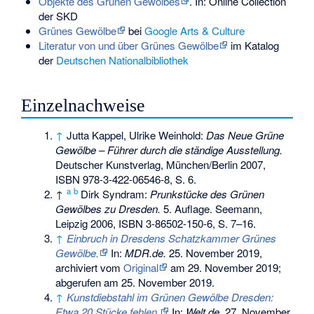
Objekte des Grünen Gewölbes
. In: Online Collection
der SKD
Grünes Gewölbe
bei
Google Arts & Culture
Literatur von und über Grünes Gewölbe
im Katalog
der
Deutschen Nationalbibliothek
Einzelnachweise
↑
Jutta Kappel, Ulrike Weinhold:
Das Neue Grüne
Gewölbe – Führer durch die ständige Ausstellung.
Deutscher Kunstverlag, München/Berlin 2007,
ISBN 978-3-422-06546-8
, S. 6.
a
b
↑
Dirk Syndram:
Prunkstücke des Grünen
Gewölbes zu Dresden.
5. Auflage. Seemann,
Leipzig 2006,
ISBN 3-86502-150-6
, S. 7–16.
↑
Einbruch in Dresdens Schatzkammer Grünes
Gewölbe.
In:
MDR.de.
25. November 2019,
archiviert vom
Original
am
29. November 2019
;
abgerufen am 25. November 2019
.
↑
Kunstdiebstahl im Grünen Gewölbe Dresden:
Etwa 20 Stücke fehlen.
In:
Welt.de.
27. November