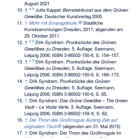
August 2021
a
b
↑
Jutta Kappel:
Bernsteinkunst aus dem Grünen
Gewölbe.
Deutscher Kunstverlag 2005
↑
Mohr mit Smaragdstufe.
Staatliche
Kunstsammlungen Dresden, 2011,
abgerufen am
29. Oktober 2011
.
a
b
↑
Dirk Syndram:
Prunkstücke des Grünen
Gewölbes zu Dresden.
5. Auflage. Seemann,
Leipzig 2006,
ISBN 3-86502-150-6
, S. 154–157.
a
b
↑
Dirk Syndram,
Prunkstücke des Grünen
Gewölbes zu Dresden
, 5. Auflage. Seemann,
Leipzig 2006,
ISBN 3-86502-150-6
, S. 166–173.
↑
Dirk Syndram:
Prunkstücke des Grünen
Gewölbes zu Dresden.
5. Auflage. Seemann,
Leipzig 2006,
ISBN 3-86502-150-6
, S. 65.
↑
Dirk Syndram:
Das Grüne Gewölbe – The Green
Vault – Le Voûte Verte.
3. Auflage. Seemann,
Leipzig 2006,
ISBN 3-86502-159-X
, S. 62.
↑
Der Thron des Großmoguls Aureng-Zeb auf
originalem Tisch
(abgerufen am 31. Mai 2015)
↑
Dirk Syndram: Der Thron des Großmoguls im