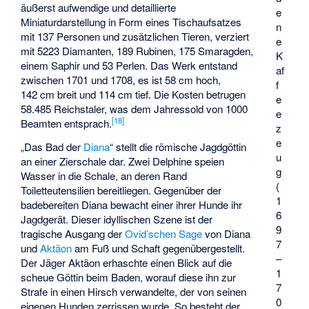
äußerst aufwendige und detaillierte
e
Miniaturdarstellung in Form eines Tischaufsatzes
n
mit 137 Personen und zusätzlichen Tieren, verziert
e
mit 5223 Diamanten, 189 Rubinen, 175 Smaragden,
K
einem Saphir und 53 Perlen. Das Werk entstand
af
zwischen 1701 und 1708, es ist 58 cm hoch,
f
142 cm breit und 114 cm tief. Die Kosten betrugen
e
58.485 Reichstaler, was dem Jahressold von 1000
e
[
18
]
Beamten entsprach.
z
e
„Das Bad der
Diana
“ stellt die römische Jagdgöttin
u
an einer Zierschale dar. Zwei Delphine speien
g
Wasser in die Schale, an deren Rand
(
Toiletteutensilien bereitliegen. Gegenüber der
1
badebereiten Diana bewacht einer ihrer Hunde ihr
6
Jagdgerät. Dieser idyllischen Szene ist der
9
tragische Ausgang der
Ovid’schen Sage
von Diana
7
und
Aktäon
am Fuß und Schaft gegenübergestellt.
–
Der Jäger Aktäon erhaschte einen Blick auf die
1
scheue Göttin beim Baden, worauf diese ihn zur
7
Strafe in einen Hirsch verwandelte, der von seinen
0
eigenen Hunden zerrissen wurde. So besteht der