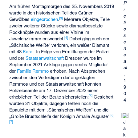
P
Am frühen Montagmorgen des 25. Novembers 2019
r
wurde in den historischen Teil des Grünen
e
[
3
]
Gewölbes
eingebrochen
.
Mehrere Objekte, Teile
ti
zweier weiterer Stücke sowie diamantbesetzte
o
Rockknöpfe wurden aus einer Vitrine im
s
[
4
]
Juwelenzimmer entwendet.
Dabei ging auch der
e
„Sächsische Weiße“
verloren, ein weißer Diamant
n
mit 48
Karat
. In Folge von Ermittlungen der Polizei
s
und der
Staatsanwaltschaft
Dresden wurde im
a
September 2021 Anklage gegen sechs Mitglieder
al
der
Familie Remmo
erhoben. Nach Absprachen
,
zwischen den Verteidigern der angeklagten
1
Remmos und der Staatsanwaltschaft konnten
9
Polizeibeamte am 17. Dezember 2022 einen
0
[
5
]
erheblichen Teil der Beute sicherstellen:
Gesichert
4
wurden 31 Objekte, dagegen fehlen noch die
Epaulette mit dem „Sächsischen Weißen“ und die
[
6
]
„Große Brustschleife der Königin Amalie Auguste“.
J
[
7
]
a
k