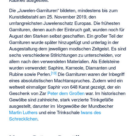
Die „Juwelen-Garnituren“ bildeten, mindestens bis zum
Kunstdiebstahl am 25. November 2019, den
umfangreichsten Juwelenschatz Europas. Die frühesten
Garnituren, denen auch der Einbruch galt, wurden noch für
August den Starken selbst geschaffen. Ein großer Teil der
Garnituren wurde später hinzugefügt und unterlag in der
Ausgestaltung dem jeweiligen modischen Zeitgeist. Es sind
sechs verschiedene Stilrichtungen zu unterscheiden, vor
allem nach den verwendeten Materialien. Als Edelsteine
wurden verwendet: Saphire, Karneole, Diamanten und
[
13
]
Rubine sowie Perlen.
Die Garnituren waren der Inbegriff
eines absolutistischen Machtanspruches. Zudem wird ein
weltweit einmaliger Saphir von 648 Karat gezeigt, der ein
Geschenk von Zar
Peter dem Großen
war. Im historischen
Gewölbe sind zahlreiche, stark verzierte Trinkgefäße
ausgestellt, darunter im
Vorgewölbe
der Mundbecher
Martin Luthers
und eine Trinkschale
Iwans des
Schrecklichen
.