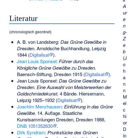
A
ur
Literatur
e
n
g-
(chronologisch geordnet)
Z
A. B. von Landsberg
:
Das Grüne Gewölbe in
e
Dresden
. Arnoldsche Buchhandlung, Leipzig
b
1844 (
Digitalisat
).
(J
Jean Louis Sponsel
:
Führer durch das
o
Königliche Grüne Gewölbe zu Dresden.
h
Baensch-Stiftung, Dresden 1915 (
Digitalisat
).
a
Jean Louis Sponsel:
Das Grüne Gewölbe zu
n
Dresden. Eine Auswahl von Meisterwerken der
n
Goldschmiedekunst.
4 Bände. Hiersemann,
M
Leipzig 1925–1932 (
Digitalisat
).
el
Joachim Menzhausen
:
Einführung in das Grüne
c
Gewölbe.
14. Auflage. Staatliche
hi
Kunstsammlungen Dresden, Dresden 1988,
or
DNB
1051352630
.
D
Dirk Syndram
:
Prunkstücke des Grünen
in