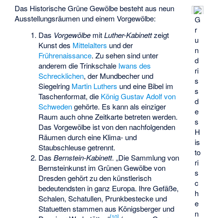
Das Historische Grüne Gewölbe besteht aus neun
Ausstellungsräumen und einem Vorgewölbe:
G
r
Das
Vorgewölbe
mit
Luther-Kabinett
zeigt
u
Kunst des
Mittelalters
und der
n
Frührenaissance
. Zu sehen sind unter
d
anderem die Trinkschale
Iwans des
ri
Schrecklichen
, der Mundbecher und
s
Siegelring
Martin Luthers
und eine Bibel im
s
Taschenformat, die
König Gustav Adolf von
d
Schweden
gehörte. Es kann als einziger
e
Raum auch ohne Zeitkarte betreten werden.
s
Das Vorgewölbe ist von den nachfolgenden
H
Räumen durch eine Klima- und
is
Staubschleuse getrennt.
to
Das
Bernstein-Kabinett
. „Die Sammlung von
ri
Bernsteinkunst im Grünen Gewölbe von
s
Dresden gehört zu den künstlerisch
c
bedeutendsten in ganz Europa. Ihre Gefäße,
h
Schalen, Schatullen, Prunkbestecke und
e
Statuetten stammen aus Königsberger und
n
[
10
]