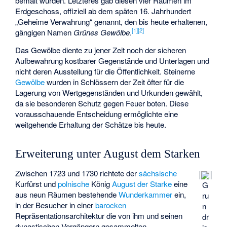
bemalt wurden. Letzteres gab diesen vier Räumen im
Erdgeschoss, offiziell ab dem späten 16. Jahrhundert
„Geheime Verwahrung“ genannt, den bis heute erhaltenen,
[
1
]
[
2
]
gängigen Namen
Grünes Gewölbe
.
Das Gewölbe diente zu jener Zeit noch der sicheren
Aufbewahrung kostbarer Gegenstände und Unterlagen und
nicht deren Ausstellung für die Öffentlichkeit. Steinerne
Gewölbe
wurden in Schlössern der Zeit öfter für die
Lagerung von Wertgegenständen und Urkunden gewählt,
da sie besonderen Schutz gegen Feuer boten. Diese
vorausschauende Entscheidung ermöglichte eine
weitgehende Erhaltung der Schätze bis heute.
Erweiterung unter August dem Starken
Zwischen 1723 und 1730 richtete der
sächsische
Kurfürst und
polnische
König
August der Starke
eine
G
aus neun Räumen bestehende
Wunderkammer
ein,
ru
in der Besucher in einer
barocken
n
Repräsentationsarchitektur die von ihm und seinen
dr
dynastischen Vorgängern gesammelten