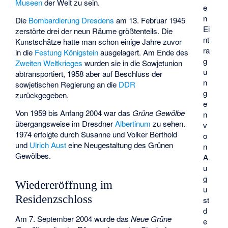
Museen
der Welt zu sein.
e
n
Die
Bombardierung Dresdens
am 13. Februar 1945
Ei
zerstörte drei der neun Räume größtenteils. Die
nt
Kunstschätze hatte man schon einige Jahre zuvor
ra
in die
Festung Königstein
ausgelagert. Am Ende des
g
Zweiten Weltkrieges
wurden sie in die Sowjetunion
u
abtransportiert, 1958 aber auf Beschluss der
n
sowjetischen Regierung an die
DDR
g
zurückgegeben.
e
Von 1959 bis Anfang 2004 war das
Grüne Gewölbe
n
übergangsweise im Dresdner
Albertinum
zu sehen.
v
1974 erfolgte durch
Susanne
und
Volker Berthold
o
und
Ulrich Aust
eine Neugestaltung des Grünen
n
Gewölbes.
A
u
g
Wiedereröffnung im
u
Residenzschloss
st
d
Am 7. September 2004 wurde das
Neue Grüne
e