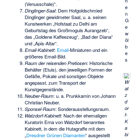
n
(Venusschale)“.
e
Dinglinger-Saal
: Dem Hofgoldschmied
n
Dinglinger gewidmeter Saal, u. a. seinen
G
Kunstwerken „Hofstaat zu Delhi am
e
Geburtstag des Großmoguls Aurangzeb“,
w
das „Goldene Kaffeezeug“, „Bad der Diana“
öl
und „Apis-Altar“.
b
Email-Kabinett
:
Email
-Miniaturen und ein
e
größeres Email-Bild.
s
Raum der reisenden Pretiosen
: Historische
Behälter (Etuis), den jeweiligen Formen der
Gefäße, Pokale und sonstigen Objekte
W
angepasst, zum Transport der
at
Kunstgegenstände.
z
Neuber-Raum
: u. a. Prunkkamin von Johann
d
Christian Neuber.
or
Sponsel-Raum
: Sonderausstellungsraum.
f-
Watzdorf-Kabinett
: Nach der ehemaligen
K
Kuratorin
Erna von Watzdorf
benanntes
a
Kabinett, in dem die Hutagraffe mit dem
bi
„
Dresdner Grünen Diamanten
“ ausgestellt