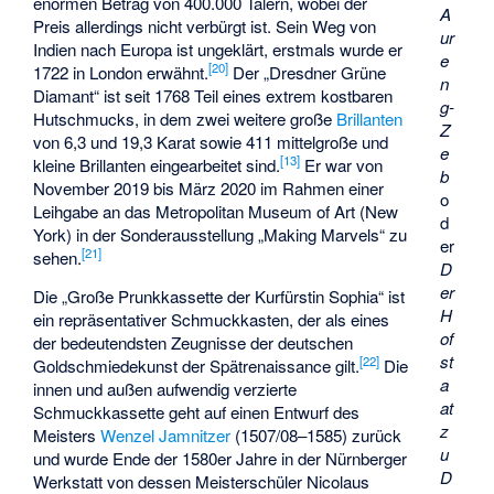
enormen Betrag von 400.000 Talern, wobei der
A
Preis allerdings nicht verbürgt ist. Sein Weg von
ur
Indien nach Europa ist ungeklärt, erstmals wurde er
e
[
20
]
1722 in London erwähnt.
Der „Dresdner Grüne
n
Diamant“ ist seit 1768 Teil eines extrem kostbaren
g-
Hutschmucks, in dem zwei weitere große
Brillanten
Z
von 6,3 und 19,3 Karat sowie 411 mittelgroße und
e
[
13
]
kleine Brillanten eingearbeitet sind.
Er war von
b
November 2019 bis März 2020 im Rahmen einer
o
Leihgabe an das Metropolitan Museum of Art (New
d
York) in der Sonderausstellung „Making Marvels“ zu
er
[
21
]
sehen.
D
er
Die „
Große Prunkkassette der Kurfürstin Sophia
“ ist
H
ein repräsentativer Schmuckkasten, der als eines
of
der bedeutendsten Zeugnisse der deutschen
st
[
22
]
Goldschmiedekunst der Spätrenaissance gilt.
Die
a
innen und außen aufwendig verzierte
at
Schmuckkassette geht auf einen Entwurf des
z
Meisters
Wenzel Jamnitzer
(1507/08–1585) zurück
u
und wurde Ende der 1580er Jahre in der Nürnberger
D
Werkstatt von dessen Meisterschüler Nicolaus