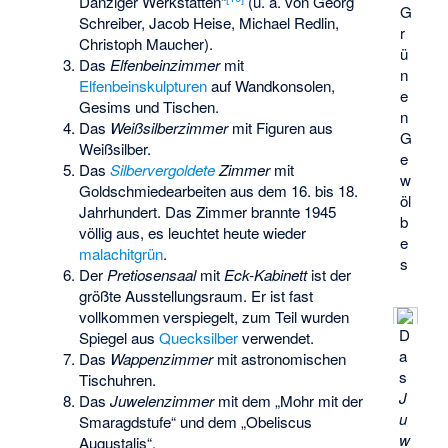
Danziger Werkstätten“
(u. a. von
Georg
G
Schreiber
,
Jacob Heise
,
Michael Redlin
,
r
Christoph Maucher
).
ü
Das
Elfenbeinzimmer
mit
n
Elfenbeinskulpturen
auf Wandkonsolen,
e
Gesims und Tischen.
n
Das
Weißsilberzimmer
mit Figuren aus
G
Weißsilber.
e
Das
Silbervergoldete
Zimmer
mit
w
Goldschmiedearbeiten aus dem 16. bis 18.
öl
Jahrhundert. Das Zimmer brannte 1945
b
völlig aus, es leuchtet heute wieder
e
malachitgrün
.
s
Der
Pretiosensaal
mit
Eck-Kabinett
ist der
größte Ausstellungsraum. Er ist fast
vollkommen verspiegelt, zum Teil wurden
D
Spiegel aus
Quecksilber
verwendet.
a
Das
Wappenzimmer
mit astronomischen
s
Tischuhren.
J
Das
Juwelenzimmer
mit dem „
Mohr mit der
u
Smaragdstufe
“ und dem „Obeliscus
w
Augustalis“.