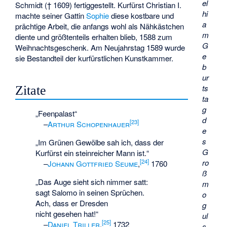
el
Schmidt († 1609) fertiggestellt. Kurfürst Christian I.
hi
machte seiner Gattin
Sophie
diese kostbare und
a
prächtige Arbeit, die anfangs wohl als Nähkästchen
m
diente und größtenteils erhalten blieb, 1588 zum
G
Weihnachtsgeschenk. Am Neujahrstag 1589 wurde
e
sie Bestandteil der kurfürstlichen Kunstkammer.
b
ur
ts
Zitate
ta
g
„Feenpalast“
d
[
23
]
–
Arthur Schopenhauer
e
s
„Im Grünen Gewölbe sah ich, dass der
G
Kurfürst ein steinreicher Mann ist.“
ro
[
24
]
–
Johann Gottfried Seume
,
1760
ß
„Das Auge sieht sich nimmer satt:
m
sagt Salomo in seinen Sprüchen.
o
Ach, dass er Dresden
g
nicht gesehen hat!“
ul
[
25
]
–
Daniel Triller
,
1732
s