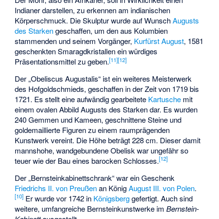
Indianer darstellen, zu erkennen am indianischen
Körperschmuck. Die Skulptur wurde auf Wunsch
Augusts
des Starken
geschaffen, um den aus Kolumbien
stammenden und seinem Vorgänger,
Kurfürst August
, 1581
geschenkten Smaragdkristallen ein würdiges
[
11
]
[
12
]
Präsentationsmittel zu geben.
Der „Obeliscus Augustalis“ ist ein weiteres Meisterwerk
des Hofgoldschmieds, geschaffen in der Zeit von 1719 bis
1721. Es stellt eine aufwändig gearbeitete
Kartusche
mit
einem ovalen Abbild Augusts des Starken dar. Es wurden
240 Gemmen und Kameen, geschnittene Steine und
goldemaillierte Figuren zu einem raumprägenden
Kunstwerk vereint. Die Höhe beträgt 228 cm. Dieser damit
mannshohe, wandgebundene Obelisk war ungefähr so
[
12
]
teuer wie der Bau eines barocken Schlosses.
Der „Bernsteinkabinettschrank“ war ein Geschenk
Friedrichs II. von Preußen
an König
August III. von Polen
.
[
10
]
Er wurde vor 1742 in
Königsberg
gefertigt. Auch sind
weitere, umfangreiche Bernsteinkunstwerke im
Bernstein-
Kabinett
ausgestellt.