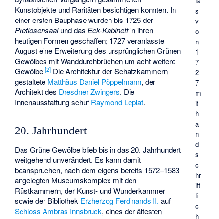
is
Kunstobjekte und Raritäten besichtigen konnten. In
s
einer ersten Bauphase wurden bis 1725 der
v
Pretiosensaal
und das
Eck-Kabinett
in ihren
o
heutigen Formen geschaffen; 1727 veranlasste
n
August eine Erweiterung des ursprünglichen Grünen
1
Gewölbes mit Wanddurchbrüchen um acht weitere
7
[
2
]
Gewölbe.
Die Architektur der Schatzkammern
2
gestaltete
Matthäus Daniel Pöppelmann
, der
7
Architekt des
Dresdner Zwingers
. Die
m
Innenausstattung schuf
Raymond Leplat
.
it
h
a
20. Jahrhundert
n
d
Das Grüne Gewölbe blieb bis in das 20. Jahrhundert
s
weitgehend unverändert. Es kann damit
c
beanspruchen, nach dem eigens bereits 1572–1583
hr
angelegten Museumskomplex mit den
ift
Rüstkammern, der Kunst- und Wunderkammer
li
sowie der Bibliothek
Erzherzog Ferdinands II.
auf
c
Schloss Ambras Innsbruck
, eines der ältesten
h