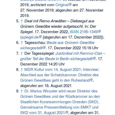
2019, archiviert vom
Original
am
27. November 2019
;
abgerufen am 27. November
2019
.
↑
Deal mit Remo-Anwälten – Diebesgut aus
Grünem Gewölbe wieder aufgetaucht
. In:
Der
Spiegel
. 17. Dezember 2022,
ISSN
2195-1349
(
spiegel.de
[abgerufen am 17. Dezember 2022]).
↑
Tagesschau:
Beute aus Grünem Gewölbe
sichergestellt
. 17. Dezember 2022 15:16 Uhr
↑
Der Tagesspiegel:
Justizdeal mit Remmo-Clan –
großer Teil der Beute in Berlin sichergestellt
. 17.
Dezember 2022 14:20 Uhr
↑
MDR Kultur vom 14. August 2021: Interview:
Abschied aus der Schatzkammer. Direktor des
Grünen Gewölbes geht in den Ruhestand
,
abgerufen am 16. August 2021
↑
Dr. Marius Winzeler wird neuer Direktor des
Grünen Gewölbes und der Rüstkammer an den
Staatlichen Kunstsammlungen Dresden (SKD).
Gemeinsame Pressemitteilung von SMKT und
SKD vom 31. August 2021
, abgerufen am 31.