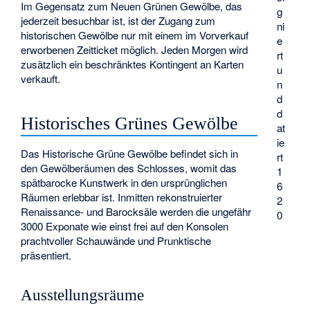
Im Gegensatz zum Neuen Grünen Gewölbe, das
g
jederzeit besuchbar ist, ist der Zugang zum
ni
historischen Gewölbe nur mit einem im Vorverkauf
e
erworbenen Zeitticket möglich. Jeden Morgen wird
rt
zusätzlich ein beschränktes Kontingent an Karten
u
verkauft.
n
d
d
Historisches Grünes Gewölbe
at
ie
Das Historische Grüne Gewölbe befindet sich in
rt
den Gewölberäumen des Schlosses, womit das
1
spätbarocke Kunstwerk in den ursprünglichen
6
Räumen erlebbar ist. Inmitten rekonstruierter
2
Renaissance- und Barocksäle werden die ungefähr
0
3000 Exponate wie einst frei auf den Konsolen
prachtvoller Schauwände und Prunktische
präsentiert.
Ausstellungsräume