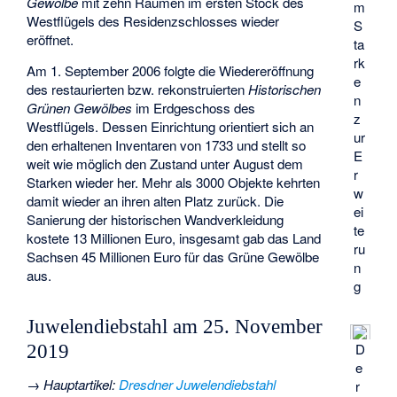
Gewölbe
mit zehn Räumen im ersten Stock des
m
Westflügels des Residenzschlosses wieder
S
eröffnet.
ta
rk
Am 1. September 2006 folgte die Wiedereröffnung
e
des restaurierten bzw. rekonstruierten
Historischen
n
Grünen Gewölbes
im Erdgeschoss des
z
Westflügels. Dessen Einrichtung orientiert sich an
ur
den erhaltenen Inventaren von 1733 und stellt so
E
weit wie möglich den Zustand unter August dem
r
Starken wieder her. Mehr als 3000 Objekte kehrten
w
damit wieder an ihren alten Platz zurück. Die
ei
Sanierung der historischen Wandverkleidung
te
kostete 13 Millionen Euro, insgesamt gab das Land
ru
Sachsen 45 Millionen Euro für das Grüne Gewölbe
n
aus.
g
Juwelendiebstahl am 25. November
D
2019
e
→
Hauptartikel
:
Dresdner Juwelendiebstahl
r