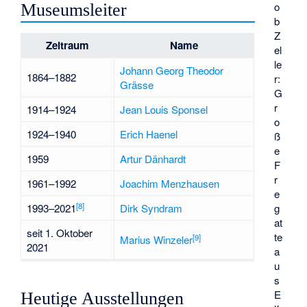
o
Museumsleiter
b
Z
Zeitraum
Name
el
le
Johann Georg Theodor
1864–1882
r:
Grässe
G
r
1914–1924
Jean Louis Sponsel
o
1924–1940
Erich Haenel
ß
e
1959
Artur Dänhardt
F
r
1961–1992
Joachim Menzhausen
e
[
8
]
1993–2021
Dirk Syndram
g
at
seit 1. Oktober
te
[
9
]
Marius Winzeler
2021
a
u
s
E
Heutige Ausstellungen