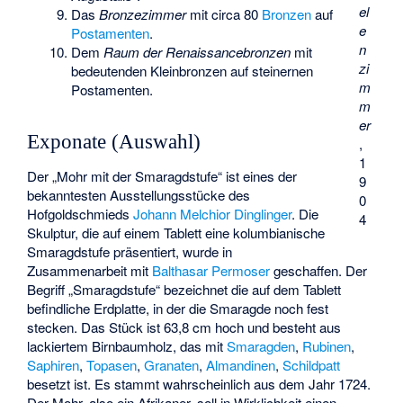
el
Das
Bronzezimmer
mit circa 80
Bronzen
auf
e
Postamenten
.
n
Dem
Raum der Renaissancebronzen
mit
zi
bedeutenden Kleinbronzen auf steinernen
m
Postamenten.
m
er
Exponate (Auswahl)
,
1
Der „
Mohr mit der Smaragdstufe
“ ist eines der
9
bekanntesten Ausstellungsstücke des
0
Hofgoldschmieds
Johann Melchior Dinglinger
. Die
4
Skulptur, die auf einem Tablett eine kolumbianische
Smaragdstufe präsentiert, wurde in
Zusammenarbeit mit
Balthasar Permoser
geschaffen. Der
Begriff „Smaragdstufe“ bezeichnet die auf dem Tablett
befindliche Erdplatte, in der die Smaragde noch fest
stecken. Das Stück ist 63,8 cm hoch und besteht aus
lackiertem Birnbaumholz, das mit
Smaragden
,
Rubinen
,
Saphiren
,
Topasen
,
Granaten
,
Almandinen
,
Schildpatt
besetzt ist. Es stammt wahrscheinlich aus dem Jahr 1724.
Der Mohr, also ein Afrikaner, soll in Wirklichkeit einen