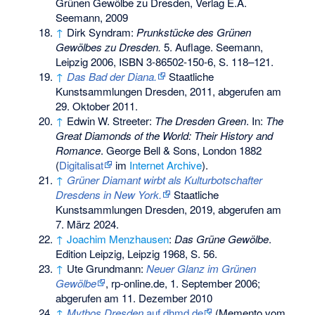
Grünen Gewölbe zu Dresden, Verlag E.A.
Seemann, 2009
↑
Dirk Syndram:
Prunkstücke des Grünen
Gewölbes zu Dresden.
5. Auflage. Seemann,
Leipzig 2006,
ISBN 3-86502-150-6
, S. 118–121.
↑
Das Bad der Diana.
Staatliche
Kunstsammlungen Dresden, 2011,
abgerufen am
29. Oktober 2011
.
↑
Edwin W. Streeter:
The Dresden Green
. In:
The
Great Diamonds of the World: Their History and
Romance
. George Bell & Sons, London 1882
(
Digitalisat
im
Internet Archive
).
↑
Grüner Diamant wirbt als Kulturbotschafter
Dresdens in New York.
Staatliche
Kunstsammlungen Dresden, 2019,
abgerufen am
7. März 2024
.
↑
Joachim Menzhausen
:
Das Grüne Gewölbe
.
Edition Leipzig, Leipzig 1968, S. 56.
↑
Ute Grundmann:
Neuer Glanz im Grünen
Gewölbe
, rp-online.de, 1. September 2006;
abgerufen am 11. Dezember 2010
↑
Mythos Dresden
auf dhmd.de
(
Memento
vom