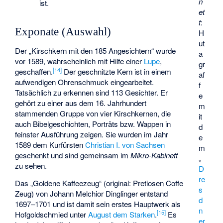
n
ist.
et
t
:
Exponate (Auswahl)
H
ut
Der „Kirschkern mit den 185 Angesichtern“ wurde
a
vor 1589, wahrscheinlich mit Hilfe einer
Lupe
,
gr
[
14
]
geschaffen.
Der geschnitzte Kern ist in einem
af
aufwendigen Ohrenschmuck eingearbeitet.
f
Tatsächlich zu erkennen sind 113 Gesichter. Er
e
gehört zu einer aus dem 16. Jahrhundert
m
stammenden Gruppe von vier Kirschkernen, die
it
auch Bibelgeschichten, Porträts bzw. Wappen in
d
feinster Ausführung zeigen. Sie wurden im Jahr
e
1589 dem Kurfürsten
Christian I. von Sachsen
m
geschenkt und sind gemeinsam im
Mikro-Kabinett
„
zu sehen.
D
re
Das „Goldene Kaffeezeug“ (original: Pretiosen Coffe
s
Zeug) von Johann Melchior Dinglinger entstand
d
1697–1701 und ist damit sein erstes Hauptwerk als
n
[
15
]
Hofgoldschmied unter
August dem Starken
.
Es
er