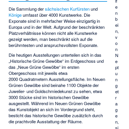
lf
e
Die Sammlung der
sächsischen Kurfürsten
und
n
Könige
umfasst über 4000 Kunstwerke. Die
b
Exponate sind in mehrfacher Weise einzigartig in
ei
Europa und in der Welt. Aufgrund der beschränkten
n,
Platzverhältnisse können nicht alle Kunstwerke
v
gezeigt werden, man beschränkt sich auf die
o
berühmtesten und anspruchsvollsten Exponate.
n
Die heutigen Ausstellungen unterteilen sich in das
N
„Historische Grüne Gewölbe“ im Erdgeschoss und
e
das „Neue Grüne Gewölbe“ im ersten
pt
Obergeschoss mit jeweils etwa
u
2000 Quadratmetern Ausstellungsfläche. Im Neuen
n
Grünen Gewölbe sind beinahe 1100 Objekte der
g
Juwelier- und Goldschmiedekunst zu sehen, etwa
et
3000 Stücke sind im historischen Gewölbe
r
ausgestellt. Während im Neuen Grünen Gewölbe
a
das Kunstobjekt an sich im Vordergrund steht,
g
besticht das historische Gewölbe zusätzlich durch
e
die prachtvolle Ausstattung der Räume.
n,
si