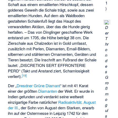
1
Schaft aus einem emaillierten Hirschkopf, dessen
)
goldenes Geweih die Schale trägt, sowie aus zwei
emaillierten Hunden. Auf dem als Waldboden
gestalteten Schalenfuß liegt das Haupt des
verwandelten Aktäon, über das die Hunde gierig
D
herfallen. – Das von Dinglinger geschaffene Werk
er
entstand um 1705, die Höhe beträgt 38 cm. Die
T
Zierschale aus Chalzedon ist in Gold umfasst,
hr
zusätzlich mit Perlen, Diamanten, Email-Bildern,
o
silbernen und stählernen Ornamenten, Geräten und
n
Tieren besetzt. Die Inschrift am Fußrand der Schale
d
lautet: „DISCRETION SERT EFFRONTERIE
e
PERD“ (Takt und Anstand ziert, Schamlosigkeit
s
[
19
]
verliert).
G
ro
Der „
Dresdner Grüne Diamant
“ ist mit 41 Karat
ß
einer der größten
Diamanten
der Welt. Er wurde in
m
Indien gefunden und verdankt seine weltweit
o
einzigartige Farbe natürlicher
Radioaktivität
.
August
g
der III.
, der Sohn von August dem Starken, erwarb
ul
ihn auf der Ostermesse in Leipzig 1742 für den
s