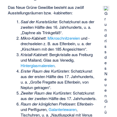
Das Neue Grüne Gewölbe besteht aus zwölf
Ausstellungsräumen bzw. -kabinetten:
G
r
Saal der Kunststücke
: Schatzkunst aus der
u
zweiten Hälfte des 16. Jahrhunderts, u. a.
n
„Daphne als Trinkgefäß“.
d
Mikro-Kabinett
:
Mikroschnitzereien
und -
ri
drechseleien z. B. aus Elfenbein, u. a. der
s
„Kirschkern mit den 185 Angesichtern“.
s
Kristall-Kabinett
: Bergkristalle aus Freiburg
d
und Mailand, Glas aus Venedig,
e
Hinterglasmalereien
.
s
Erster Raum des Kurfürsten
: Schatzkunst
N
aus der ersten Hälfte des 17. Jahrhunderts,
e
u. a. „Große Fregatte aus Elfenbein, von
u
Neptun getragen“.
e
Zweiter Raum des Kurfürsten
: Schatzkunst
n
aus der zweiten Hälfte des 17. Jahrhunderts.
G
Raum der königlichen Pretiosen
: Elfenbein-
r
und Perlfiguren,
Galanteriewaren
,
ü
Tischuhren, u. a. „Nautiluspokal mit Venus