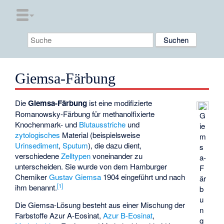
Giemsa-Färbung
Die
Giemsa-Färbung
ist eine modifizierte
Romanowsky-Färbung
für methanolfixierte
G
Knochenmark- und
Blutausstriche
und
ie
zytologisches
Material (beispielsweise
m
Urinsediment
,
Sputum
), die dazu dient,
s
verschiedene
Zelltypen
voneinander zu
a-
unterscheiden. Sie wurde von dem Hamburger
F
Chemiker
Gustav Giemsa
1904 eingeführt und nach
är
[
1
]
ihm benannt.
b
u
Die Giemsa-Lösung besteht aus einer Mischung der
n
Farbstoffe
Azur A-Eosinat
,
Azur B-Eosinat
,
g