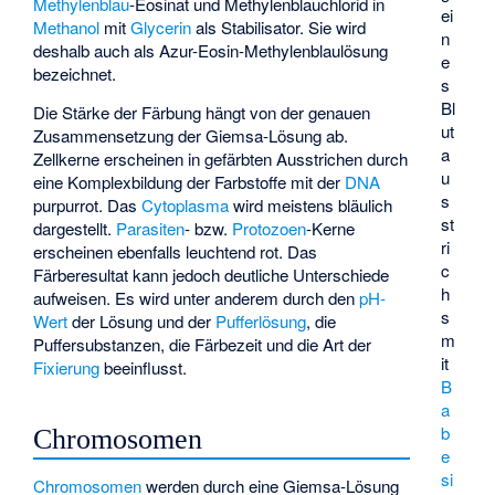
Methylenblau
-Eosinat und Methylenblauchlorid in
ei
Methanol
mit
Glycerin
als Stabilisator. Sie wird
n
deshalb auch als Azur-Eosin-Methylenblaulösung
e
bezeichnet.
s
Bl
Die Stärke der Färbung hängt von der genauen
ut
Zusammensetzung der Giemsa-Lösung ab.
a
Zellkerne erscheinen in gefärbten Ausstrichen durch
u
eine Komplexbildung der Farbstoffe mit der
DNA
s
purpurrot. Das
Cytoplasma
wird meistens bläulich
st
dargestellt.
Parasiten
- bzw.
Protozoen
-Kerne
ri
erscheinen ebenfalls leuchtend rot. Das
c
Färberesultat kann jedoch deutliche Unterschiede
h
aufweisen. Es wird unter anderem durch den
pH-
s
Wert
der Lösung und der
Pufferlösung
, die
m
Puffersubstanzen, die Färbezeit und die Art der
it
Fixierung
beeinflusst.
B
a
b
Chromosomen
e
si
Chromosomen
werden durch eine Giemsa-Lösung