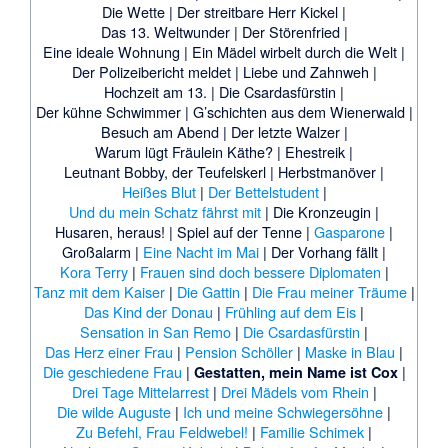
Die Wette
|
Der streitbare Herr Kickel
|
Das 13. Weltwunder
|
Der Störenfried
|
Eine ideale Wohnung
|
Ein Mädel wirbelt durch die Welt
|
Der Polizeibericht meldet
|
Liebe und Zahnweh
|
Hochzeit am 13.
|
Die Csardasfürstin
|
Der kühne Schwimmer
|
G’schichten aus dem Wienerwald
|
Besuch am Abend
|
Der letzte Walzer
|
Warum lügt Fräulein Käthe?
|
Ehestreik
|
Leutnant Bobby, der Teufelskerl
|
Herbstmanöver
|
Heißes Blut
|
Der Bettelstudent
|
Und du mein Schatz fährst mit
|
Die Kronzeugin
|
Husaren, heraus!
|
Spiel auf der Tenne
|
Gasparone
|
Großalarm
|
Eine Nacht im Mai
|
Der Vorhang fällt
|
Kora Terry
|
Frauen sind doch bessere Diplomaten
|
Tanz mit dem Kaiser
|
Die Gattin
|
Die Frau meiner Träume
|
Das Kind der Donau
|
Frühling auf dem Eis
|
Sensation in San Remo
|
Die Csardasfürstin
|
Das Herz einer Frau
|
Pension Schöller
|
Maske in Blau
|
Die geschiedene Frau
|
|
Gestatten, mein Name ist Cox
Drei Tage Mittelarrest
|
Drei Mädels vom Rhein
|
Die wilde Auguste
|
Ich und meine Schwiegersöhne
|
Zu Befehl, Frau Feldwebel!
|
Familie Schimek
|