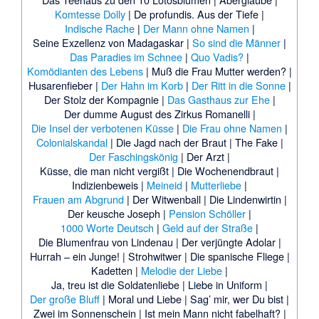
Komtesse Dolly
|
De profundis. Aus der Tiefe
|
Indische Rache
|
Der Mann ohne Namen
|
Seine Exzellenz von Madagaskar
|
So sind die Männer
|
Das Paradies im Schnee
|
Quo Vadis?
|
Komödianten des Lebens
|
Muß die Frau Mutter werden?
|
Husarenfieber
|
Der Hahn im Korb
|
Der Ritt in die Sonne
|
Der Stolz der Kompagnie
|
Das Gasthaus zur Ehe
|
Der dumme August des Zirkus Romanelli
|
Die Insel der verbotenen Küsse
|
Die Frau ohne Namen
|
Colonialskandal
|
Die Jagd nach der Braut
|
The Fake
|
Der Faschingskönig
|
Der Arzt
|
Küsse, die man nicht vergißt
|
Die Wochenendbraut
|
Indizienbeweis
|
Meineid
|
Mutterliebe
|
Frauen am Abgrund
|
Der Witwenball
|
Die Lindenwirtin
|
Der keusche Joseph
|
Pension Schöller
|
1000 Worte Deutsch
|
Geld auf der Straße
|
Die Blumenfrau von Lindenau
|
Der verjüngte Adolar
|
Hurrah – ein Junge!
|
Strohwitwer
|
Die spanische Fliege
|
Kadetten
|
Melodie der Liebe
|
Ja, treu ist die Soldatenliebe
|
Liebe in Uniform
|
Der große Bluff
|
Moral und Liebe
|
Sag’ mir, wer Du bist
|
Zwei im Sonnenschein
|
Ist mein Mann nicht fabelhaft?
|