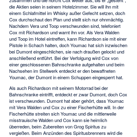
zusammen und die horcht Cox weiter aus, bis er „gesteht“,
die Aktien seien in seinem Hotelzimmer. Sie will ihn mit
einem Schlafmittel im Whisky außer Gefecht setzen, doch
Cox durchschaut den Plan und stellt sich nur ohnmächtig.
Nachdem Vera und Toop verschwunden sind, telefoniert
Cox mit Richardson und warnt ihn vor. Als Vera Walden
und Toop im Hotel eintreffen, kann Richardson sie mit einer
Pistole in Schach halten, doch Youmac hat sich inzwischen
bei Dumont eingeschlichen, sie nach draußen gelockt und
anschließend entführt. Bei der Verfolgung wird Cox von
einer geschlossenen Bahnschranke aufgehalten und beim
Nachsehen im Stellwerk entdeckt er den bewaffneten
Youmac, der Dumont in einem Schuppen eingesperrt hat.
Als auch Richardson mit seinem Motorrad bei der
Bahnschranke eintrifft, entdeckt er zwar Dumont, doch Cox
ist verschwunden. Dumont hat aber gehört, dass Youmac
mit Vera Walden und Cox zu einer Fischerhütte will. In der
Fischerhütte streiten sich Youmac und die mittlerweile
misstrauische Walden und Cox kann sie heimlich
überreden, beim Zubereiten von Grog Spiritus zu
vergießen. Beim Anzünden des Spiritusbrenners wird die