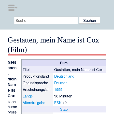
Gestatten, mein Name ist Cox
(Film)
Gest
Film
atten
Titel
Gestatten, mein Name ist Cox
,
Produktionsland
Deutschland
mein
Originalsprache
Deutsch
Nam
Erscheinungsjahr
1955
e ist
Cox
Länge
96 Minuten
ist ein
Altersfreigabe
FSK
12
humo
Stab
rvolle