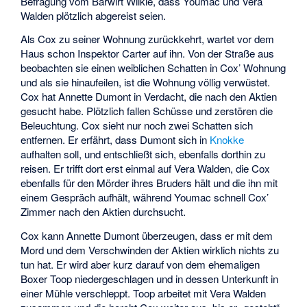
Befragung vom Barwirt Wilkie, dass Youmac und Vera
Walden plötzlich abgereist seien.
Als Cox zu seiner Wohnung zurückkehrt, wartet vor dem
Haus schon Inspektor Carter auf ihn. Von der Straße aus
beobachten sie einen weiblichen Schatten in Cox’ Wohnung
und als sie hinaufeilen, ist die Wohnung völlig verwüstet.
Cox hat Annette Dumont in Verdacht, die nach den Aktien
gesucht habe. Plötzlich fallen Schüsse und zerstören die
Beleuchtung. Cox sieht nur noch zwei Schatten sich
entfernen. Er erfährt, dass Dumont sich in
Knokke
aufhalten soll, und entschließt sich, ebenfalls dorthin zu
reisen. Er trifft dort erst einmal auf Vera Walden, die Cox
ebenfalls für den Mörder ihres Bruders hält und die ihn mit
einem Gespräch aufhält, während Youmac schnell Cox’
Zimmer nach den Aktien durchsucht.
Cox kann Annette Dumont überzeugen, dass er mit dem
Mord und dem Verschwinden der Aktien wirklich nichts zu
tun hat. Er wird aber kurz darauf von dem ehemaligen
Boxer Toop niedergeschlagen und in dessen Unterkunft in
einer Mühle verschleppt. Toop arbeitet mit Vera Walden