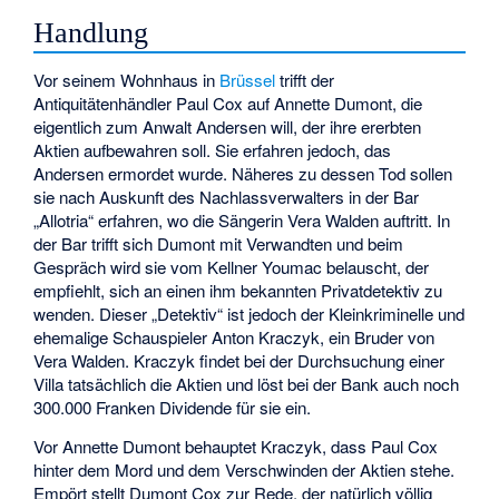
Handlung
Vor seinem Wohnhaus in
Brüssel
trifft der
Antiquitätenhändler Paul Cox auf Annette Dumont, die
eigentlich zum Anwalt Andersen will, der ihre ererbten
Aktien aufbewahren soll. Sie erfahren jedoch, das
Andersen ermordet wurde. Näheres zu dessen Tod sollen
sie nach Auskunft des Nachlassverwalters in der Bar
„Allotria“ erfahren, wo die Sängerin Vera Walden auftritt. In
der Bar trifft sich Dumont mit Verwandten und beim
Gespräch wird sie vom Kellner Youmac belauscht, der
empfiehlt, sich an einen ihm bekannten Privatdetektiv zu
wenden. Dieser „Detektiv“ ist jedoch der Kleinkriminelle und
ehemalige Schauspieler Anton Kraczyk, ein Bruder von
Vera Walden. Kraczyk findet bei der Durchsuchung einer
Villa tatsächlich die Aktien und löst bei der Bank auch noch
300.000 Franken Dividende für sie ein.
Vor Annette Dumont behauptet Kraczyk, dass Paul Cox
hinter dem Mord und dem Verschwinden der Aktien stehe.
Empört stellt Dumont Cox zur Rede, der natürlich völlig