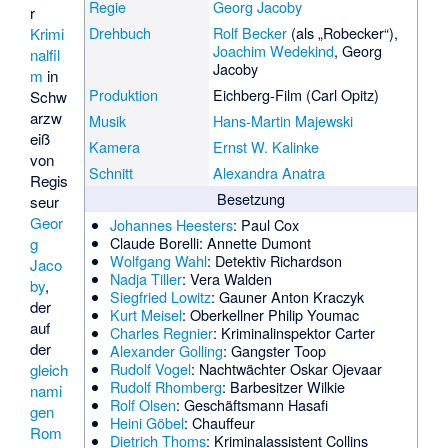
Regie
Georg Jacoby
r
Drehbuch
Rolf Becker
(als „Robecker“),
Krimi
Joachim Wedekind
, Georg
nalfil
Jacoby
m
in
Produktion
Eichberg-Film
(
Carl Opitz
)
Schw
arzw
Musik
Hans-Martin Majewski
eiß
Kamera
Ernst W. Kalinke
von
Schnitt
Alexandra Anatra
Regis
Besetzung
seur
Geor
Johannes Heesters
: Paul Cox
Claude Borelli
: Annette Dumont
g
Wolfgang Wahl
: Detektiv Richardson
Jaco
Nadja Tiller
: Vera Walden
by
,
Siegfried Lowitz
: Gauner Anton Kraczyk
der
Kurt Meisel
: Oberkellner Philip Youmac
auf
Charles Regnier
: Kriminalinspektor Carter
der
Alexander Golling
: Gangster Toop
Rudolf Vogel
: Nachtwächter Oskar Ojevaar
gleich
Rudolf Rhomberg
: Barbesitzer Wilkie
nami
Rolf Olsen
: Geschäftsmann Hasafi
gen
Heini Göbel
: Chauffeur
Rom
Dietrich Thoms
: Kriminalassistent Collins