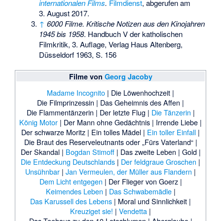
internationalen Films
.
Filmdienst
,
abgerufen am
3. August 2017
.
↑
6000 Filme. Kritische Notizen aus den Kinojahren
1945 bis 1958
. Handbuch V der katholischen
Filmkritik, 3. Auflage, Verlag Haus Altenberg,
Düsseldorf 1963, S. 156
Filme von
Georg Jacoby
Madame Incognito
|
Die Löwenhochzeit
|
Die Filmprinzessin
|
Das Geheimnis des Affen
|
Die Flammentänzerin
|
Der letzte Flug
|
Die Tänzerin
|
König Motor
|
Der Mann ohne Gedächtnis
|
Irrende Liebe
|
Der schwarze Moritz
|
Ein tolles Mädel
|
Ein toller Einfall
|
Die Braut des Reserveleutnants oder „Fürs Vaterland“
|
Der Skandal
|
Bogdan Stimoff
|
Das zweite Leben
|
Gold
|
Die Entdeckung Deutschlands
|
Der feldgraue Groschen
|
Unsühnbar
|
Jan Vermeulen, der Müller aus Flandern
|
Dem Licht entgegen
|
Der Flieger von Goerz
|
Keimendes Leben
|
Das Schwabemädle
|
Das Karussell des Lebens
|
Moral und Sinnlichkeit
|
Kreuziget sie!
|
Vendetta
|
Das Teehaus zu den 10 Lotosblumen
|
Aberglaube
|