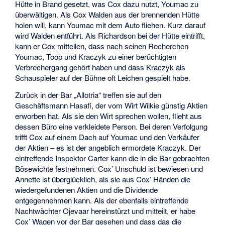
Hütte in Brand gesetzt, was Cox dazu nutzt, Youmac zu
überwältigen. Als Cox Walden aus der brennenden Hütte
holen will, kann Youmac mit dem Auto fliehen. Kurz darauf
wird Walden entführt. Als Richardson bei der Hütte eintrifft,
kann er Cox mitteilen, dass nach seinen Recherchen
Youmac, Toop und Kraczyk zu einer berüchtigten
Verbrechergang gehört haben und dass Kraczyk als
Schauspieler auf der Bühne oft Leichen gespielt habe.
Zurück in der Bar „Allotria“ treffen sie auf den
Geschäftsmann Hasafi, der vom Wirt Wilkie günstig Aktien
erworben hat. Als sie den Wirt sprechen wollen, flieht aus
dessen Büro eine verkleidete Person. Bei deren Verfolgung
trifft Cox auf einem Dach auf Youmac und den Verkäufer
der Aktien – es ist der angeblich ermordete Kraczyk. Der
eintreffende Inspektor Carter kann die in die Bar gebrachten
Bösewichte festnehmen. Cox’ Unschuld ist bewiesen und
Annette ist überglücklich, als sie aus Cox’ Händen die
wiedergefundenen Aktien und die Dividende
entgegennehmen kann. Als der ebenfalls eintreffende
Nachtwächter Ojevaar hereinstürzt und mitteilt, er habe
Cox’ Wagen vor der Bar gesehen und dass das die