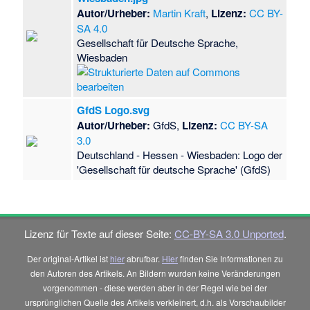
Autor/Urheber:
Martin Kraft
,
Lizenz:
CC BY-
SA 4.0
Gesellschaft für Deutsche Sprache,
Wiesbaden
GfdS Logo.svg
Autor/Urheber:
GfdS,
Lizenz:
CC BY-SA
3.0
Deutschland - Hessen - Wiesbaden: Logo der
'Gesellschaft für deutsche Sprache' (GfdS)
Lizenz für Texte auf dieser Seite:
CC-BY-SA 3.0 Unported
.
Der original-Artikel ist
hier
abrufbar.
Hier
finden Sie Informationen zu
den Autoren des Artikels. An Bildern wurden keine Veränderungen
vorgenommen - diese werden aber in der Regel wie bei der
ursprünglichen Quelle des Artikels verkleinert, d.h. als Vorschaubilder