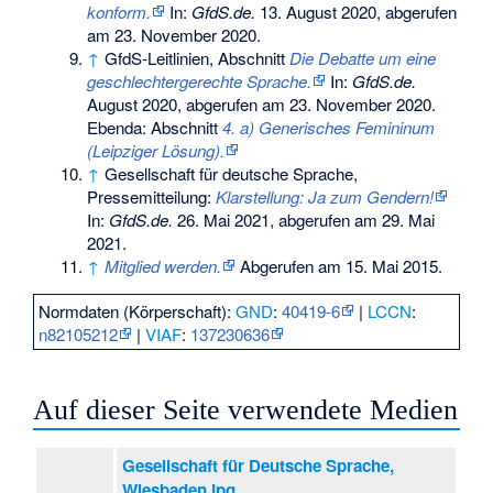
konform.
In:
GfdS.de.
13. August 2020, abgerufen
am 23. November 2020.
↑
GfdS-Leitlinien, Abschnitt
Die Debatte um eine
geschlechtergerechte Sprache.
In:
GfdS.de.
August 2020, abgerufen am 23. November 2020.
Ebenda: Abschnitt
4. a) Generisches Femininum
(Leipziger Lösung).
↑
Gesellschaft für deutsche Sprache,
Pressemitteilung:
Klarstellung: Ja zum Gendern!
In:
GfdS.de.
26. Mai 2021, abgerufen am 29. Mai
2021.
↑
Mitglied werden.
Abgerufen am 15. Mai 2015
.
Normdaten (Körperschaft):
GND
:
40419-6
|
LCCN
:
n82105212
|
VIAF
:
137230636
Auf dieser Seite verwendete Medien
Gesellschaft für Deutsche Sprache,
Wiesbaden.jpg