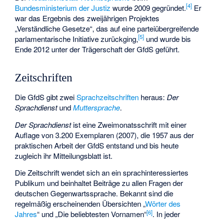
[
4
]
Bundesministerium der Justiz
wurde 2009 gegründet.
Er
war das Ergebnis des zweijährigen Projektes
„Verständliche Gesetze“, das auf eine parteiübergreifende
[
5
]
parlamentarische Initiative zurückging,
und wurde bis
Ende 2012 unter der Trägerschaft der GfdS geführt.
Zeitschriften
Die GfdS gibt zwei
Sprachzeitschriften
heraus:
Der
Sprachdienst
und
Muttersprache
.
Der Sprachdienst
ist eine Zweimonatsschrift mit einer
Auflage von 3.200 Exemplaren (2007), die 1957 aus der
praktischen Arbeit der GfdS entstand und bis heute
zugleich ihr Mitteilungsblatt ist.
Die Zeitschrift wendet sich an ein sprachinteressiertes
Publikum und beinhaltet Beiträge zu allen Fragen der
deutschen Gegenwartssprache. Bekannt sind die
regelmäßig erscheinenden Übersichten „
Wörter des
[
6
]
Jahres
“ und „Die beliebtesten Vornamen“
. In jeder