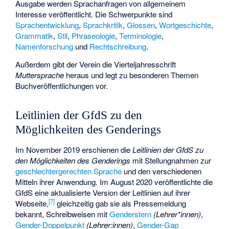
Ausgabe werden Sprachanfragen von allgemeinem
Interesse veröffentlicht. Die Schwerpunkte sind
Sprachentwicklung
,
Sprachkritik
,
Glossen
,
Wortgeschichte
,
Grammatik
,
Stil
,
Phraseologie
,
Terminologie
,
Namenforschung
und
Rechtschreibung
.
Außerdem gibt der Verein die Vierteljahresschrift
Muttersprache
heraus und legt zu besonderen Themen
Buchveröffentlichungen vor.
Leitlinien der GfdS zu den
Möglichkeiten des Genderings
Im November 2019 erschienen die
Leitlinien der GfdS zu
den Möglichkeiten des Genderings
mit Stellungnahmen zur
geschlechtergerechten Sprache
und den verschiedenen
Mitteln ihrer Anwendung. Im August 2020 veröffentlichte die
GfdS eine aktualisierte Version der Leitlinien auf ihrer
[
7
]
Webseite,
gleichzeitig gab sie als Pressemeldung
bekannt, Schreibweisen mit
Genderstern
(Lehrer*innen)
,
Gender-Doppelpunkt
(Lehrer:innen)
,
Gender-Gap