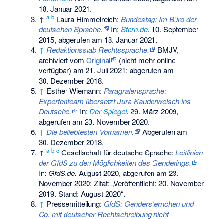
18. Januar 2021.
a
b
↑
Laura Himmelreich:
Bundestag: Im Büro der
deutschen Sprache.
In:
Stern.de
.
10. September
2015, abgerufen am 18. Januar 2021.
↑
Redaktionsstab Rechtssprache.
BMJV
,
archiviert vom
Original
(nicht mehr online
verfügbar) am
21. Juli 2021
;
abgerufen am
30. Dezember 2018
.
↑
Esther Wiemann:
Paragrafensprache:
Expertenteam übersetzt Jura-Kauderwelsch ins
Deutsche.
In:
Der Spiegel
.
29. März 2009,
abgerufen am 23. November 2020.
↑
Die beliebtesten Vornamen.
Abgerufen am
30. Dezember 2018
.
a
b
c
↑
Gesellschaft für deutsche Sprache:
Leitlinien
der GfdS zu den Möglichkeiten des Genderings.
In:
GfdS.de.
August 2020, abgerufen am 23.
November 2020; Zitat: „Veröffentlicht: 20. November
2019, Stand: August 2020“.
↑
Pressemitteilung:
GfdS: Gendersternchen und
Co. mit deutscher Rechtschreibung nicht