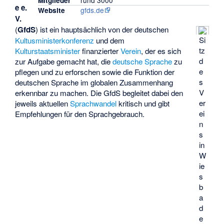
rund 3000
Mitglieder
e e.
gfds.de
Website
V.
(
GfdS
) ist ein hauptsächlich von der deutschen
Si
Kultusministerkonferenz
und dem
tz
Kulturstaatsminister
finanzierter
Verein
, der es sich
d
zur Aufgabe gemacht hat, die
deutsche Sprache
zu
e
pflegen und zu erforschen sowie die Funktion der
s
deutschen Sprache im globalen Zusammenhang
V
erkennbar zu machen. Die GfdS begleitet dabei den
er
jeweils aktuellen
Sprachwandel
kritisch und gibt
ei
Empfehlungen für den Sprachgebrauch.
n
s
in
W
ie
s
b
a
d
e