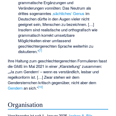
grammatische Ergänzungen und
Veränderungen vonnöten: Das Neutrum als
drittes sogenanntes
‚sächliches‘ Genus
im
Deutschen dürfte in den Augen vieler nicht
geeignet sein, Menschen zu bezeichnen. […]
Insofern sind realistische und orthografisch wie
grammatisch korrekt umsetzbare
Möglichkeiten einer umfassend
geschlechtergerechten Sprache weiterhin zu
[
7
]
diskutieren.“
Ihre Haltung zum geschlechtergerechten Formulieren fasst
die GfdS im Mai 2021 in einer „Klarstellung“ zusammen:
„‚Ja zum Gendern‘ – wenn es verständlich, lesbar und
regelkonform ist. […] Zwar stehen wir dem
Gendersternchen kritisch gegenüber, nicht aber dem
[
10
]
Gendern
an sich.“
Organisation
Vorsitzender ist seit 1. Januar 2025
Jochen A. Bär
,