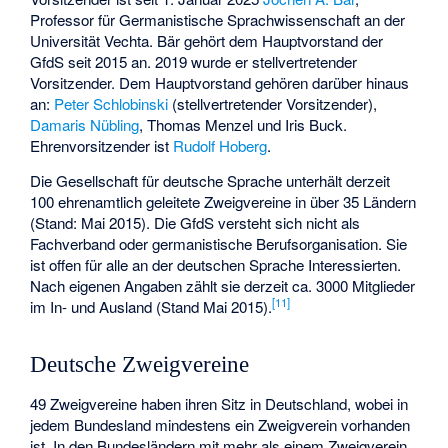
Professor für Germanistische Sprachwissenschaft an der
Universität Vechta. Bär gehört dem Hauptvorstand der
GfdS seit 2015 an. 2019 wurde er stellvertretender
Vorsitzender. Dem Hauptvorstand gehören darüber hinaus
an:
Peter Schlobinski
(stellvertretender Vorsitzender),
Damaris Nübling
, Thomas Menzel und Iris Buck.
Ehrenvorsitzender ist
Rudolf Hoberg
.
Die Gesellschaft für deutsche Sprache unterhält derzeit
100 ehrenamtlich geleitete Zweigvereine in über 35 Ländern
(Stand: Mai 2015). Die GfdS versteht sich nicht als
Fachverband oder germanistische Berufsorganisation. Sie
ist offen für alle an der deutschen Sprache Interessierten.
Nach eigenen Angaben zählt sie derzeit ca. 3000 Mitglieder
[
11
]
im In- und Ausland (Stand Mai 2015).
Deutsche Zweigvereine
49 Zweigvereine haben ihren Sitz in Deutschland, wobei in
jedem Bundesland mindestens ein Zweigverein vorhanden
ist. In den Bundesländern mit mehr als einem Zweigverein