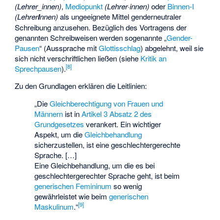
(Lehrer_innen)
,
Mediopunkt
(Lehrer·innen)
oder
Binnen-I
(Lehrer
I
nnen)
als ungeeignete Mittel genderneutraler
Schreibung anzusehen. Bezüglich des Vortragens der
genannten Schreibweisen werden sogenannte „
Gender-
Pausen
“ (Aussprache mit
Glottisschlag
) abgelehnt, weil sie
sich nicht verschriftlichen ließen (siehe
Kritik an
[
8
]
Sprechpausen
).
Zu den Grundlagen erklären die Leitlinien:
„Die
Gleichberechtigung von Frauen und
Männern
ist in
Artikel 3 Absatz 2 des
Grundgesetzes
verankert. Ein wichtiger
Aspekt, um die
Gleichbehandlung
sicherzustellen, ist eine geschlechtergerechte
Sprache. […]
Eine Gleichbehandlung, um die es bei
geschlechtergerechter Sprache geht, ist beim
generischen Femininum
so wenig
gewährleistet wie beim
generischen
[
9
]
Maskulinum
.“