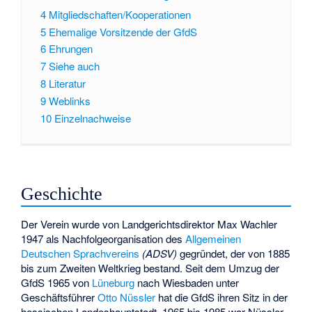
4
Mitgliedschaften/Kooperationen
5
Ehemalige Vorsitzende der GfdS
6
Ehrungen
7
Siehe auch
8
Literatur
9
Weblinks
10
Einzelnachweise
Geschichte
Der Verein wurde von Landgerichtsdirektor
Max Wachler
1947 als Nachfolgeorganisation des
Allgemeinen
Deutschen Sprachvereins
(ADSV)
gegründet, der von 1885
bis zum Zweiten Weltkrieg bestand. Seit dem Umzug der
GfdS 1965 von
Lüneburg
nach Wiesbaden unter
Geschäftsführer
Otto Nüssler
hat die GfdS ihren Sitz in der
hessischen Landeshauptstadt. 1965 bis 1985 war Nüssler