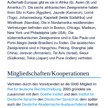
Außerhalb Europas gibt es sie in Afrika (6), Asien (9) und
Amerika (7). Die sechs afrikanischen Zweigvereine haben
ihren Sitz in Kairo (Ägypten), Jaunde (Kamerun), Lomé
(Togo), Johannesburg, Kapstadt (beide Südafrika) und
Windhoek (Namibia). Die in Nordamerika residierenden
Vertretungen befinden sich in Boston, Chicago, Madison,
New York und Philadelphia (alle USA). Die
südamerikanischen Zweigvereine sind in São Paulo und
Porto Alegre (beide Brasilien) zu finden. Die asiatischen
Zweigvereine sind in Hangzhou, Peking, Shanghai (alle
China), Jerevan (Armenien), Tel Aviv (Israel), Seoul
(Südkorea), Tokio (Japan) und Pune (Indien) vertreten.
Mitgliedschaften/Kooperationen
Vertreten durch den Vorsitzenden ist die GfdS Mitglied im
Rat für deutsche Rechtschreibung
. 2003 gründete sie
zusammen mit dem
Goethe-Institut
und dem
Institut für
Deutsche Sprache
den
Deutschen Sprachrat
, dem später
auch der
Deutsche Akademische Austauschdienst
beitrat.