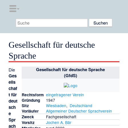
Gesellschaft für deutsche
Sprache
Gesellschaft für deutsche Sprache
Die
(GfdS)
Ges
ells
chaf
t für
eingetragener Verein
Rechtsform
1947
Gründung
deut
Wiesbaden
,
Deutschland
Sitz
sch
Allgemeiner Deutscher Sprachverein
Vorläufer
e
Fachgesellschaft
Zweck
Spr
Jochen A. Bär
Vorsitz
ach