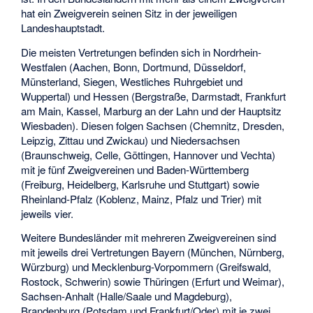
hat ein Zweigverein seinen Sitz in der jeweiligen
Landeshauptstadt.
Die meisten Vertretungen befinden sich in Nordrhein-
Westfalen (Aachen, Bonn, Dortmund, Düsseldorf,
Münsterland, Siegen, Westliches Ruhrgebiet und
Wuppertal) und Hessen (Bergstraße, Darmstadt, Frankfurt
am Main, Kassel, Marburg an der Lahn und der Hauptsitz
Wiesbaden). Diesen folgen Sachsen (Chemnitz, Dresden,
Leipzig, Zittau und Zwickau) und Niedersachsen
(Braunschweig, Celle, Göttingen, Hannover und Vechta)
mit je fünf Zweigvereinen und Baden-Württemberg
(Freiburg, Heidelberg, Karlsruhe und Stuttgart) sowie
Rheinland-Pfalz (Koblenz, Mainz, Pfalz und Trier) mit
jeweils vier.
Weitere Bundesländer mit mehreren Zweigvereinen sind
mit jeweils drei Vertretungen Bayern (München, Nürnberg,
Würzburg) und Mecklenburg-Vorpommern (Greifswald,
Rostock, Schwerin) sowie Thüringen (Erfurt und Weimar),
Sachsen-Anhalt (Halle/Saale und Magdeburg),
Brandenburg (Potsdam und Frankfurt/Oder) mit je zwei