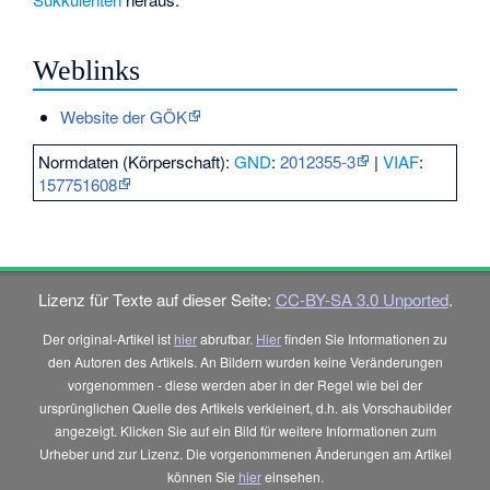
Weblinks
Website der GÖK
Normdaten (Körperschaft):
GND
:
2012355-3
|
VIAF
:
157751608
Lizenz für Texte auf dieser Seite:
CC-BY-SA 3.0 Unported
.
Der original-Artikel ist
hier
abrufbar.
Hier
finden Sie Informationen zu
den Autoren des Artikels. An Bildern wurden keine Veränderungen
vorgenommen - diese werden aber in der Regel wie bei der
ursprünglichen Quelle des Artikels verkleinert, d.h. als Vorschaubilder
angezeigt. Klicken Sie auf ein Bild für weitere Informationen zum
Urheber und zur Lizenz. Die vorgenommenen Änderungen am Artikel
können Sie
hier
einsehen.