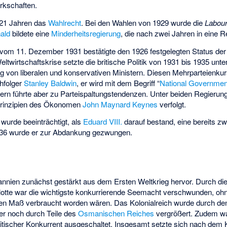
rkschaften.
b 21 Jahren das
Wahlrecht
. Bei den Wahlen von 1929 wurde die
Labour
ald
bildete eine
Minderheitsregierung
, die nach zwei Jahren in eine R
vom 11. Dezember 1931 bestätigte den 1926 festgelegten Status de
eltwirtschaftskrise setzte die britische Politik von 1931 bis 1935 u
g von liberalen und konservativen Ministern. Diesen Mehrparteienkur
hfolger
Stanley Baldwin
, er wird mit dem Begriff “
National Governmen
ern führte aber zu Parteispaltungstendenzen. Unter beiden Regieru
 Prinzipien des Ökonomen
John Maynard Keynes
verfolgt.
urde beeinträchtigt, als
Eduard VIII.
darauf bestand, eine bereits z
1936 wurde er zur Abdankung gezwungen.
tannien zunächst gestärkt aus dem Ersten Weltkrieg hervor. Durch d
lotte war die wichtigste konkurrierende Seemacht verschwunden, ohn
en Maß verbraucht worden wären. Das Kolonialreich wurde durch d
er noch durch Teile des
Osmanischen Reiches
vergrößert. Zudem wa
litischer Konkurrent ausgeschaltet. Insgesamt setzte sich nach dem