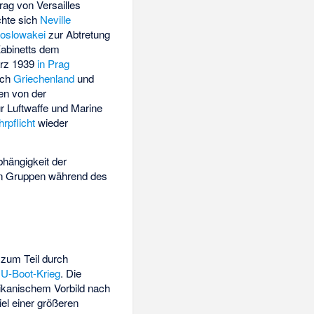
rag von Versailles
chte sich
Neville
oslowakei
zur Abtretung
Kabinetts dem
ärz 1939
in Prag
uch
Griechenland
und
ien von der
r Luftwaffe und Marine
rpflicht
wieder
hängigkeit der
sen Gruppen während des
 zum Teil durch
n
U-Boot-Krieg
. Die
rikanischem Vorbild nach
iel einer größeren