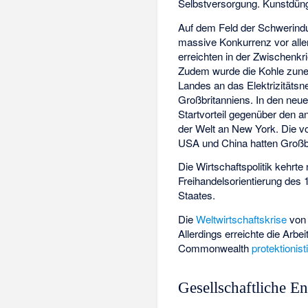
Selbstversorgung. Kunstdüng
Auf dem Feld der Schwerindus
massive Konkurrenz vor all
erreichten in der Zwischenkr
Zudem wurde die Kohle zuneh
Landes an das Elektrizitätsn
Großbritanniens. In den neu
Startvorteil gegenüber den a
der Welt an New York. Die vo
USA und China hatten Großb
Die Wirtschaftspolitik kehrt
Freihandelsorientierung des 
Staates.
Die
Weltwirtschaftskrise
von 
Allerdings erreichte die Arb
Commonwealth
protektionis
Gesellschaftliche E