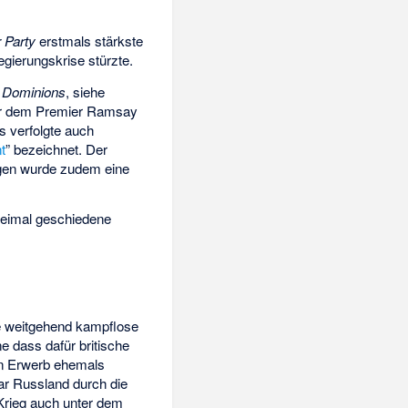
 Party
erstmals stärkste
egierungskrise stürzte.
r
Dominions
, siehe
nter dem Premier Ramsay
s verfolgte auch
t
” bezeichnet. Der
ngen wurde zudem eine
weimal geschiedene
ie weitgehend kampflose
e dass dafür britische
en Erwerb ehemals
r Russland durch die
 Krieg auch unter dem