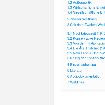
1.2
Außenpolitik
1.3
Wirtschaftliche Entw
1.4
Gesellschaftliche En
2
Zweiter Weltkrieg
3
Seit dem Zweiten Welt
3.1
Nachkriegszeit (194
3.2
Konservative Regier
3.3
Von der Inflation zu
3.4
Die Ära Thatcher (1
3.5
New Labour (1997–2
3.6
Sieg der Konservati
4
Einzelnachweise
5
Literatur
6
Audiodokumentation
7
Weblinks