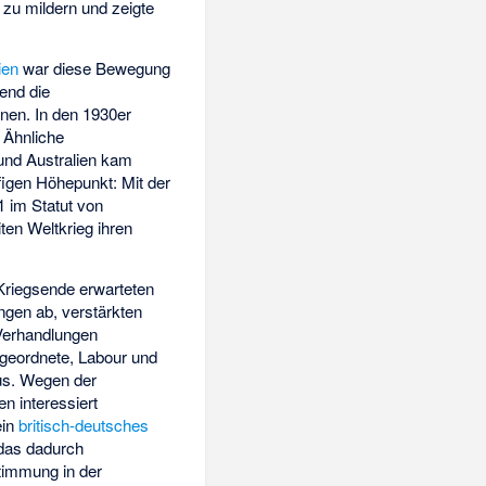
zu mildern und zeigte
ien
war diese Bewegung
end die
onen. In den 1930er
 Ähnliche
 und Australien kam
figen Höhepunkt: Mit der
1 im Statut von
ten Weltkrieg ihren
Kriegsende erwarteten
ngen ab, verstärkten
Verhandlungen
bgeordnete, Labour und
us. Wegen der
 interessiert
ein
britisch-deutsches
 das dadurch
stimmung in der