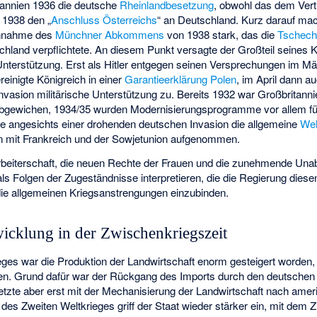
itannien 1936 die deutsche
Rheinlandbesetzung
, obwohl das dem Vert
 1938 den „
Anschluss Österreichs
“ an Deutschland. Kurz darauf ma
Annahme des
Münchner Abkommens
von 1938 stark, das die
Tschech
hland verpflichtete. An diesem Punkt versagte der Großteil seines 
 Unterstützung. Erst als Hitler entgegen seinen Versprechungen im M
reinigte Königreich in einer
Garantieerklärung
Polen
, im April dann a
 Invasion militärische Unterstützung zu. Bereits 1932 war Großbritann
 abgewichen, 1934/35 wurden Modernisierungsprogramme vor allem fü
de angesichts einer drohenden deutschen Invasion die allgemeine
Weh
n mit Frankreich und der Sowjetunion aufgenommen.
eiterschaft, die neuen Rechte der Frauen und die zunehmende Unab
als Folgen der Zugeständnisse interpretieren, die die Regierung die
die allgemeinen Kriegsanstrengungen einzubinden.
wicklung in der Zwischenkriegszeit
ges war die Produktion der Landwirtschaft enorm gesteigert worden,
. Grund dafür war der Rückgang des Imports durch den deutsche
etzte aber erst mit der Mechanisierung der Landwirtschaft nach ame
es Zweiten Weltkrieges griff der Staat wieder stärker ein, mit dem Z