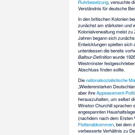
Ruhrbesetzung
, versuchte 
Verständnis für deutsche Be
In den britischen Kolonien b
zunächst am stärksten und 
Kolonialverwaltung meist zu 
Jahren begann sich zunächst 
Entwicklungen spielten sich
unterdessen die bereits vor
Balfour-Definition
wurde 1926
Westminster festgeschriebe
Abschluss finden sollte.
Die
nationalsozialistische
Ma
„Wiedererstarken Deutschla
aber ihre
Appeasement-Polit
herauszuhalten, um selbst d
Winston Churchill sprachen
angespannten Haushaltslage
(nachdem nach dem Ersten W
Flottenabkommen
, bei dem 
verbesserte Verhältnis zu De