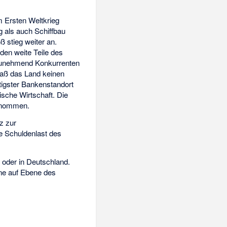
m Ersten Weltkrieg
 als auch Schiffbau
ß stieg weiter an.
den weite Teile des
n zunehmend Konkurrenten
saß das Land keinen
tigster Bankenstandort
ische Wirtschaft. Die
genommen.
z zur
ße Schuldenlast des
 oder in Deutschland.
ine auf Ebene des