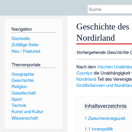
Geschichte des
Navigation
Nordirland
Startseite
Zufällige Seite
Neu / Featured
Vorhergehende Geschichte G
Themenportale
Nach dem
Irischen Unabhäng
Countys
die Unabhängigkeit 
Geographie
Nordirland
Teil des Vereinigte
Geschichte
Großbritannien und Nordirla
Religion
Gesellschaft
Sport
Inhaltsverzeichnis
Technik
Kunst und Kultur
Wissenschaft
1
Zwischenkriegszeit
1.1
Innenpolitik