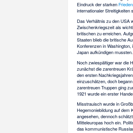
Eindruck der starken
Friede
internationaler Streitigkeiten
Das Verhältnis zu den USA wa
Zwischenkriegszeit als wich
britischen zu erreichen. Auf
Staaten blieb die britische
Konferenzen in Washington, 
Japan aufkündigen mussten.
Noch zwiespältiger war die H
zunächst die zarentreuen Krä
den ersten Nachkriegsjahren 
einzuschätzen, doch begann 
zarentreuen Truppen ging zu
1921 wurde ein erster Hande
Misstrauisch wurde in Großbr
Hegemoniebildung auf dem Ko
angesehen, dennoch schätzte
Mitteleuropas hoch ein. Pol
das kommunistische Russland