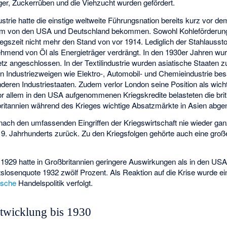
er, Zuckerrüben und die Viehzucht wurden gefördert.
trie hatte die einstige weltweite Führungsnation bereits kurz vor de
em von den USA und Deutschland bekommen. Sowohl Kohleförderung
iegszeit nicht mehr den Stand von vor 1914. Lediglich der Stahlaussto
mend von Öl als Energieträger verdrängt. In den 1930er Jahren wur
etz angeschlossen. In der Textilindustrie wurden asiatische Staate
en Industriezweigen wie Elektro-, Automobil- und Chemieindustrie be
nderen Industriestaaten. Zudem verlor London seine Position als wich
r allem in den USA aufgenommenen Kriegskredite belasteten die brit
ritannien während des Krieges wichtige Absatzmärkte in Asien ab
e nach den umfassenden Eingriffen der Kriegswirtschaft nie wieder gan
19. Jahrhunderts zurück. Zu den Kriegsfolgen gehörte auch eine gro
1929 hatte in Großbritannien geringere Auswirkungen als in den USA
eitslosenquote 1932 zwölf Prozent. Als Reaktion auf die Krise wurde e
tische
Handelspolitik verfolgt.
ntwicklung bis 1930