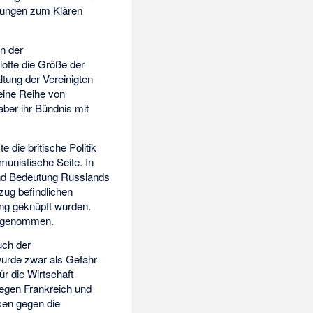
dlungen zum Klären
in der
otte die Größe der
tung der Vereinigten
eine Reihe von
ber ihr Bündnis mit
die britische Politik
munistische Seite. In
 und Bedeutung Russlands
zug befindlichen
ng geknüpft wurden.
aufgenommen.
uch der
wurde zwar als Gefahr
r die Wirtschaft
gegen Frankreich und
sen gegen die