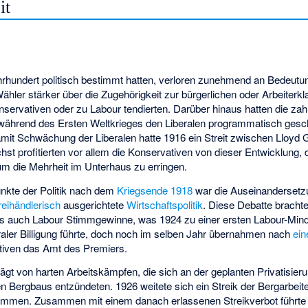
it
ahrhundert politisch bestimmt hatten, verloren zunehmend an Bedeutu
ähler stärker über die Zugehörigkeit zur bürgerlichen oder Arbeiterkl
ervativen oder zu Labour tendierten. Darüber hinaus hatten die zahl
lder während des Ersten Weltkrieges den Liberalen programmatisch gesc
amit Schwächung der Liberalen hatte 1916 ein Streit zwischen Lloyd
hst profitierten vor allem die Konservativen von dieser Entwicklung, 
um die Mehrheit im Unterhaus zu erringen.
punkte der Politik nach dem
Kriegsende 1918
war die Auseinandersetz
reihändlerisch
ausgerichtete
Wirtschaftspolitik
. Diese Debatte bracht
ls auch Labour Stimmgewinne, was 1924 zu einer ersten Labour-Mind
raler Billigung führte, doch noch im selben Jahr übernahmen nach
ein
tiven das Amt des Premiers.
gt von harten Arbeitskämpfen, die sich an der geplanten Privatisieru
 Bergbaus entzündeten. 1926 weitete sich ein Streik der Bergarbei
ammen. Zusammen mit einem danach erlassenen Streikverbot führte 