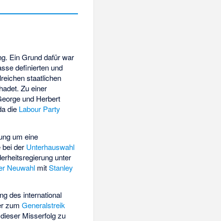
ng. Ein Grund dafür war
asse definierten und
reichen staatlichen
hadet. Zu einer
 George und Herbert
da die
Labour Party
ung um eine
e bei der
Unterhauswahl
erheitsregierung unter
er Neuwahl
mit
Stanley
ng des international
ter zum
Generalstreik
dieser Misserfolg zu