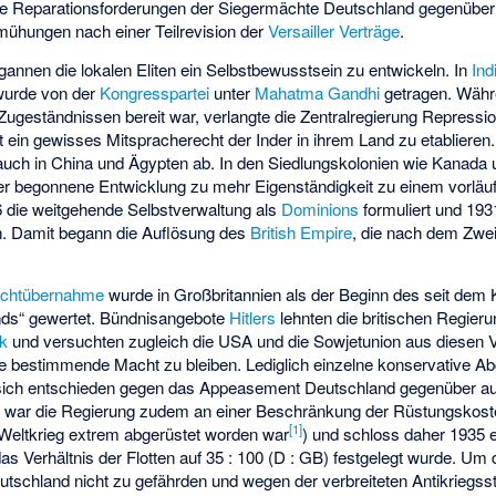
die Reparationsforderungen der Siegermächte Deutschland gegenüber 
mühungen nach einer Teilrevision der
Versailler Verträge
.
egannen die lokalen Eliten ein Selbstbewusstsein zu entwickeln. In
Ind
wurde von der
Kongresspartei
unter
Mahatma Gandhi
getragen. Währ
Zugeständnissen bereit war, verlangte die Zentralregierung Repressi
ein gewisses Mitspracherecht der Inder in ihrem Land zu etablieren.
 auch in China und Ägypten ab. In den Siedlungskolonien wie Kanada
her begonnene Entwicklung zu mehr Eigenständigkeit zu einem vorläu
 die weitgehende Selbstverwaltung als
Dominions
formuliert und 193
n. Damit begann die Auflösung des
British Empire
, die nach dem Zwei
chtübernahme
wurde in Großbritannien als der Beginn des seit dem 
nds“ gewertet. Bündnisangebote
Hitlers
lehnten die britischen Regieru
ik
und versuchten zugleich die USA und die Sowjetunion aus diesen 
ie bestimmende Macht zu bleiben. Lediglich einzelne konservative A
 sich entschieden gegen das Appeasement Deutschland gegenüber a
 war die Regierung zudem an einer Beschränkung der Rüstungskosten
[1]
eltkrieg extrem abgerüstet worden war
) und schloss daher 1935 
das Verhältnis der Flotten auf 35 : 100 (D : GB) festgelegt wurde. Um
utschland nicht zu gefährden und wegen der verbreiteten Antikriegs