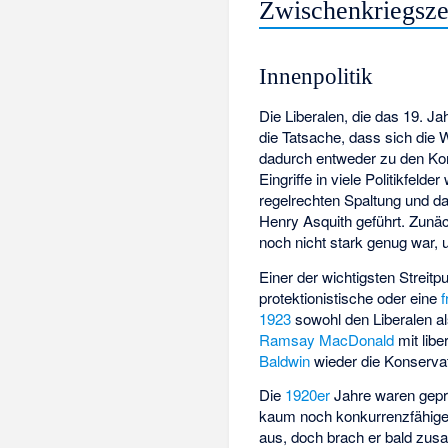
Zwischenkriegsze
Innenpolitik
Die Liberalen, die das 19. J
die Tatsache, dass sich die W
dadurch entweder zu den Kons
Eingriffe in viele Politikfe
regelrechten Spaltung und d
Henry Asquith geführt. Zunäc
noch nicht stark genug war, 
Einer der wichtigsten Streit
protektionistische oder eine
f
1923
sowohl den Liberalen a
Ramsay MacDonald
mit libe
Baldwin
wieder die Konserva
Die
1920er
Jahre waren geprä
kaum noch konkurrenzfähigen
aus, doch brach er bald zus