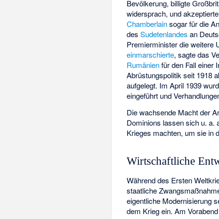
Bevölkerung, billigte Großbr
widersprach, und akzeptierte
Chamberlain
sogar für die 
des
Sudetenlandes
an Deutsc
Premierminister die weitere
einmarschierte
, sagte das Ve
Rumänien
für den Fall einer
Abrüstungspolitik seit 1918
aufgelegt. Im April 1939 wur
eingeführt und Verhandlunge
Die wachsende Macht der Arb
Dominions lassen sich u. a. 
Krieges machten, um sie in 
Wirtschaftliche Ent
Während des Ersten Weltkrie
staatliche Zwangsmaßnahmen
eigentliche Modernisierung s
dem Krieg ein. Am Vorabend d