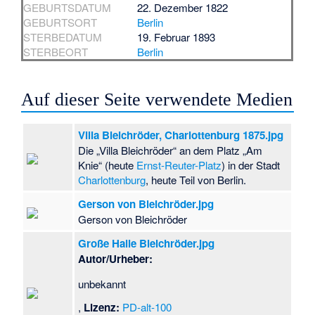
GEBURTSDATUM
22. Dezember 1822
GEBURTSORT
Berlin
STERBEDATUM
19. Februar 1893
STERBEORT
Berlin
Auf dieser Seite verwendete Medien
Villa Bleichröder, Charlottenburg 1875.jpg
Die „Villa Bleichröder“ an dem Platz „Am
Knie“ (heute
Ernst-Reuter-Platz
) in der Stadt
Charlottenburg
, heute Teil von Berlin.
Gerson von Bleichröder.jpg
Gerson von Bleichröder
Große Halle Bleichröder.jpg
Autor/Urheber:
unbekannt
,
Lizenz:
PD-alt-100