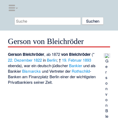
Gerson von Bleichröder
Gerson Bleichröder
, ab 1872
von Bleichröder
(*
22. Dezember
1822
in
Berlin
; †
19. Februar
1893
G
ebenda), war ein deutsch-jüdischer
Bankier
und als
e
Bankier
Bismarcks
und Vertreter der
Rothschild
-
r
Banken am Finanzplatz Berlin einer der wichtigsten
s
Privatbankiers seiner Zeit.
o
n
v
o
n
B
le