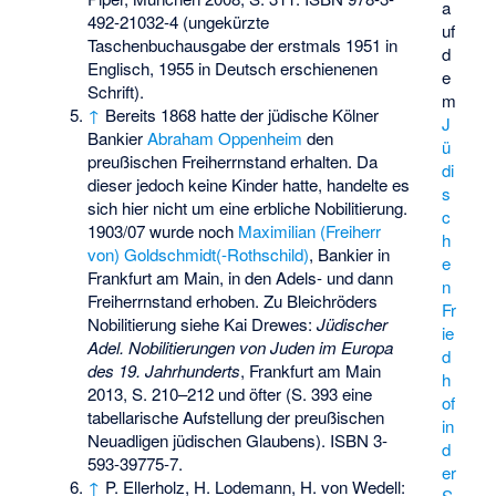
a
492-21032-4
(ungekürzte
uf
Taschenbuchausgabe der erstmals 1951 in
d
Englisch, 1955 in Deutsch erschienenen
e
Schrift).
m
↑
Bereits 1868 hatte der jüdische Kölner
J
Bankier
Abraham Oppenheim
den
ü
preußischen Freiherrnstand erhalten. Da
di
dieser jedoch keine Kinder hatte, handelte es
s
sich hier nicht um eine erbliche Nobilitierung.
c
1903/07 wurde noch
Maximilian (Freiherr
h
von) Goldschmidt(-Rothschild)
, Bankier in
e
Frankfurt am Main, in den Adels- und dann
n
Freiherrnstand erhoben. Zu Bleichröders
Fr
Nobilitierung siehe Kai Drewes:
Jüdischer
ie
Adel. Nobilitierungen von Juden im Europa
d
des 19. Jahrhunderts
, Frankfurt am Main
h
2013, S. 210–212 und öfter (S. 393 eine
of
tabellarische Aufstellung der preußischen
in
Neuadligen jüdischen Glaubens).
ISBN 3-
d
593-39775-7
.
er
↑
P. Ellerholz, H. Lodemann, H. von Wedell:
S