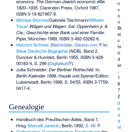
economy. The German-Jewish economic élite,
n
1820–1935
. Clarendon Press, Oxford 1987,
v
ISBN 0-19-821967-9
.
o
Michael Stürmer
/Gabriele Teichmann/
Wilhelm
n
Treue
:
Wägen und Wagen. Sal. Oppenheim jr. &
Bl
Cie.; Geschichte einer Bank und einer Familie
.
ei
Piper, München 1989,
ISBN 3-492-03282-6
.
c
Heinrich Schnee
:
Bleichröder, Gerson von.
In:
hr
Neue Deutsche Biographie
(NDB). Band 2,
ö
Duncker & Humblot, Berlin 1955,
ISBN 3-428-
d
00183-4
, S. 299 (
Digitalisat
).
er
Jutta Schneider:
Der Berliner Rothschild
. In:
,
Berlin Kalender 1998
, Haude und Spener/Edition
1
Luisenstadt, Berlin 1998, S. 54/55.
ISBN 3-7759-
8
0417-4
.
7
2
g
Genealogie
e
a
Handbuch des Preußischen Adels, Band 1,
d
Hrsg.
Marcelli Janecki
, Berlin 1892,
S. 66.
el
Gothaisches Genealogisches Taschenbuch
der