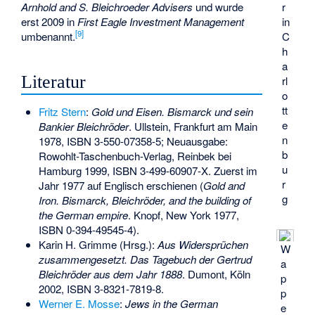
r
Arnhold and S. Bleichroeder Advisers
und wurde
in
erst 2009 in
First Eagle Investment Management
[
9
]
C
umbenannt.
h
a
Literatur
rl
o
tt
Fritz Stern
:
Gold und Eisen. Bismarck und sein
e
Bankier Bleichröder
. Ullstein, Frankfurt am Main
n
1978,
ISBN 3-550-07358-5
; Neuausgabe:
b
Rowohlt-Taschenbuch-Verlag, Reinbek bei
u
Hamburg 1999,
ISBN 3-499-60907-X
. Zuerst im
r
Jahr 1977 auf Englisch erschienen (
Gold and
g
Iron. Bismarck, Bleichröder, and the building of
the German empire
. Knopf, New York 1977,
ISBN 0-394-49545-4
).
Karin H. Grimme (Hrsg.):
Aus Widersprüchen
W
zusammengesetzt. Das Tagebuch der Gertrud
a
Bleichröder aus dem Jahr 1888
. Dumont, Köln
p
2002,
ISBN 3-8321-7819-8
.
p
Werner E. Mosse
:
Jews in the German
e