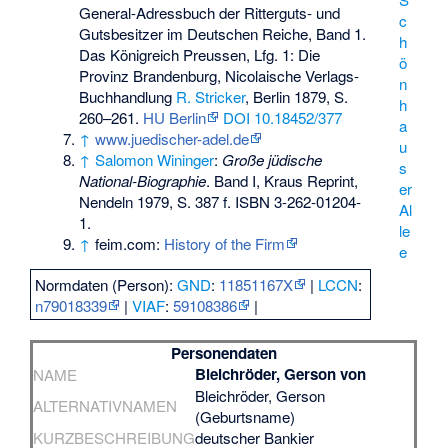
General-Adressbuch der Ritterguts- und
c
Gutsbesitzer im Deutschen Reiche, Band 1.
h
Das Königreich Preussen, Lfg. 1: Die
ö
Provinz Brandenburg, Nicolaische Verlags-
n
Buchhandlung
R. Stricker
, Berlin 1879, S.
h
260–261.
HU Berlin
DOI 10.18452/377
a
↑
www.juedischer-adel.de
u
↑
Salomon Wininger
:
Große jüdische
s
National-Biographie
. Band I, Kraus Reprint,
er
Nendeln 1979, S. 387 f.
ISBN 3-262-01204-
Al
1
.
le
↑
feim.com:
History of the Firm
e
Normdaten (Person):
GND
:
11851167X
|
LCCN
:
n79018339
|
VIAF
:
59108386
|
Personendaten
Bleichröder, Gerson von
NAME
Bleichröder, Gerson
ALTERNATIVNAMEN
(Geburtsname)
KURZBESCHREIBUNG
deutscher Bankier