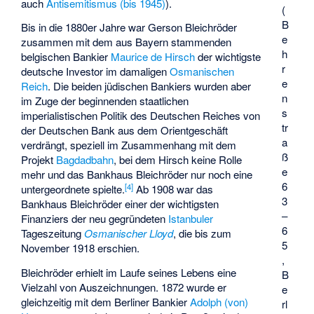
auch
Antisemitismus (bis 1945)
).
(
B
Bis in die 1880er Jahre war Gerson Bleichröder
e
zusammen mit dem aus Bayern stammenden
h
belgischen Bankier
Maurice de Hirsch
der wichtigste
r
deutsche Investor im damaligen
Osmanischen
e
Reich
. Die beiden jüdischen Bankiers wurden aber
n
im Zuge der beginnenden staatlichen
s
imperialistischen Politik des Deutschen Reiches von
tr
der Deutschen Bank aus dem Orientgeschäft
a
verdrängt, speziell im Zusammenhang mit dem
ß
Projekt
Bagdadbahn
, bei dem Hirsch keine Rolle
e
mehr und das Bankhaus Bleichröder nur noch eine
6
[
4
]
untergeordnete spielte.
Ab 1908 war das
3
Bankhaus Bleichröder einer der wichtigsten
–
Finanziers der neu gegründeten
Istanbuler
6
Tageszeitung
Osmanischer Lloyd
, die bis zum
5
November 1918 erschien.
,
Bleichröder erhielt im Laufe seines Lebens eine
B
Vielzahl von Auszeichnungen. 1872 wurde er
e
gleichzeitig mit dem Berliner Bankier
Adolph (von)
rl