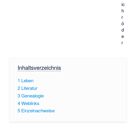
ic
h
r
ö
d
e
r
Inhaltsverzeichnis
1
Leben
2
Literatur
3
Genealogie
4
Weblinks
5
Einzelnachweise