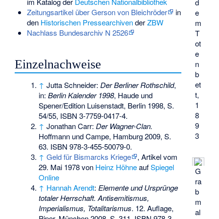
im Katalog der
Deutschen Nationalbibliothek
d
Zeitungsartikel über Gerson von Bleichröder
in
e
den
Historischen Pressearchiven
der
ZBW
m
Nachlass Bundesarchiv N 2526
T
ot
e
Einzelnachweise
n
b
et
↑
Jutta Schneider:
Der Berliner Rothschild
,
t,
in:
Berlin Kalender 1998
, Haude und
1
Spener/Edition Luisenstadt, Berlin 1998, S.
8
54/55,
ISBN 3-7759-0417-4
.
9
↑
Jonathan Carr:
Der Wagner-Clan.
3
Hoffmann und Campe, Hamburg 2009, S.
63.
ISBN 978-3-455-50079-0
.
↑
Geld für Bismarcks Kriege
, Artikel vom
29. Mai 1978 von
Heinz Höhne
auf
Spiegel
G
Online
ra
↑
Hannah Arendt
:
Elemente und Ursprünge
b
totaler Herrschaft. Antisemitismus,
m
Imperialismus, Totalitarismus
. 12. Auflage,
al
Piper, München 2008, S. 311.
ISBN 978-3-