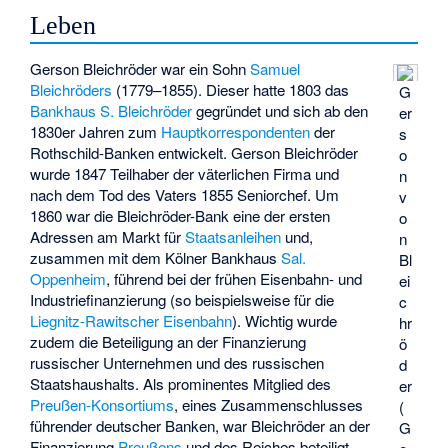
Leben
Gerson Bleichröder war ein Sohn
Samuel
Bleichröders
(1779–1855). Dieser hatte 1803 das
G
Bankhaus S. Bleichröder
gegründet und sich ab den
er
1830er Jahren zum
Hauptkorrespondenten
der
s
Rothschild-Banken entwickelt. Gerson Bleichröder
o
wurde 1847 Teilhaber der väterlichen Firma und
n
nach dem Tod des Vaters 1855 Seniorchef. Um
v
1860 war die Bleichröder-Bank eine der ersten
o
Adressen am Markt für
Staatsanleihen
und,
n
zusammen mit dem Kölner Bankhaus
Sal.
Bl
Oppenheim
, führend bei der frühen Eisenbahn- und
ei
Industriefinanzierung (so beispielsweise für die
c
Liegnitz-Rawitscher Eisenbahn
). Wichtig wurde
hr
zudem die Beteiligung an der Finanzierung
ö
russischer Unternehmen und des russischen
d
Staatshaushalts. Als prominentes Mitglied des
er
Preußen-Konsortiums
, eines Zusammenschlusses
(
führender deutscher Banken, war Bleichröder an der
G
Finanzierung
Preußens
und des Reiches beteiligt.