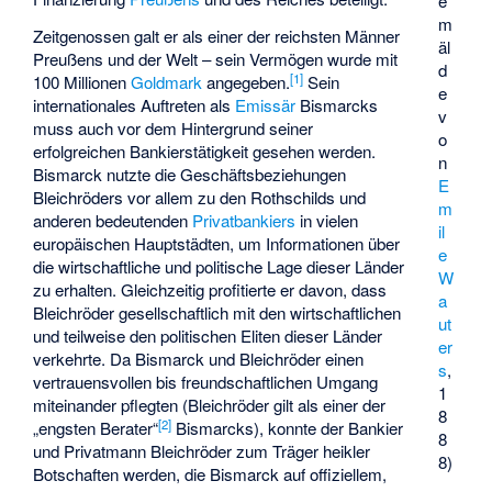
e
m
Zeitgenossen galt er als einer der reichsten Männer
äl
Preußens und der Welt – sein Vermögen wurde mit
d
[
1
]
100 Millionen
Goldmark
angegeben.
Sein
e
internationales Auftreten als
Emissär
Bismarcks
v
muss auch vor dem Hintergrund seiner
o
erfolgreichen Bankierstätigkeit gesehen werden.
n
Bismarck nutzte die Geschäftsbeziehungen
E
Bleichröders vor allem zu den Rothschilds und
m
anderen bedeutenden
Privatbankiers
in vielen
il
europäischen Hauptstädten, um Informationen über
e
die wirtschaftliche und politische Lage dieser Länder
W
zu erhalten. Gleichzeitig profitierte er davon, dass
a
Bleichröder gesellschaftlich mit den wirtschaftlichen
ut
und teilweise den politischen Eliten dieser Länder
er
verkehrte. Da Bismarck und Bleichröder einen
s
,
vertrauensvollen bis freundschaftlichen Umgang
1
miteinander pflegten (Bleichröder gilt als einer der
8
[
2
]
„engsten Berater“
Bismarcks), konnte der Bankier
8
und Privatmann Bleichröder zum Träger heikler
8)
Botschaften werden, die Bismarck auf offiziellem,