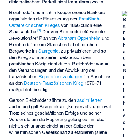
diplomatischem Parkett nicht formulieren wollte.
Bleichröder und mit ihm kooperierende Bankiers
organisierten die Finanzierung des
Preußisch-
B
Österreichischen Krieges
von 1866 durch eine
a
[
3
]
Staatsanleihe.
Der von Bismarck befürwortete
n
„revolutionäre“ Plan von
Abraham Oppenheim
und
k
Bleichröder, die im Staatsbesitz befindlichen
h
Bergwerke im
Saargebiet
zu privatisieren und so
a
den Krieg zu finanzieren, setzte sich beim
u
preußischen König nicht durch. Bleichröder war an
s
den Verhandlungen und der Abwicklung der
B
französischen
Reparationszahlungen
im Anschluss
l
an den
Deutsch-Französischen Krieg
1870–71
e
maßgeblich beteiligt.
i
c
Gerson Bleichröder zählte zu den
assimilierten
h
Juden und galt Bismarck als „konservativ und loyal“.
r
Trotz seines geschäftlichen Erfolgs und seiner
ö
Verdienste um die Regierung gelang es ihm aber
d
nicht, sich unangefeindet an der Spitze der
e
wilhelminischen Gesellschaft zu etablieren (siehe
r