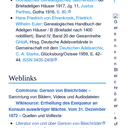
t
Briefadeligen Häuser 1917, Jg. 11,
Justus
Perthes
, Gotha 1916,
S. 80.
Hans Friedrich von Ehrenkrook
,
Friedrich
G
Wilhelm Euler
: Genealogisches Handbuch der
er
Adeligen Häuser / B (Briefadel nach 1400
s
nobilitiert), Band IV, Band 20 der Gesamtreihe
o
GHdA
, Hrsg. Deutsche Adelsverbände in
n
Gemeinschaft mit dem
Deutschen Adelsarchiv
,
v
C. A. Starke
, Glücksburg/Ostsee 1959, S. 42–
o
44.
ISSN
0435-2408
n
Bl
ei
Weblinks
c
hr
Commons
: Gerson von Bleichröder
–
ö
Sammlung von Bildern, Videos und Audiodateien
d
Wikisource: Ertheilung des Exequatur an
er
Konsuln auswärtiger Mächte. Vom 31. Dezember
,
1872
– Quellen und Volltexte
a
Literatur von und über Gerson von Bleichröder
uf