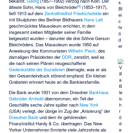
bekannt.
Georg
(1857–1902) verzog nach Köln. Der
s
[
8
]
älteste Sohn,
Hans von Bleichröder
(1853–1917),
Bl
ließ 1913 auf dem
Zentralfriedhof Friedrichsfelde
ein
ei
mit Skulpturen des Berliner Bildhauers
Hans Latt
c
geschmücktes Mausoleum errichten, in dem
hr
insgesamt sieben Mitglieder seiner Familie
ö
beigesetzt wurden – darunter die drei Söhne Gerson
d
Bleichröders. Das Mausoleum wurde 1950 auf
er
Anweisung des Kommunisten
Wilhelm Pieck
, des
damaligen Präsidenten der
DDR
, zerstört, weil es
die nach seinen Plänen neugeschaffene
V
Gedenkstätte der Sozialisten
überragte, was er als
ill
den Gesamteindruck störend empfand. Ein kleiner
a
Grabstein erinnert heute an die Bankiersfamilie.
B
le
Die Bank wurde 1931 von dem Dresdner
Bankhaus
ic
Gebrüder Arnhold
übernommen, ein Teil der
h
Geschäfte sechs Jahre später nach
New York
r
(USA) verlegt, der übrige im Zug der „Arisierung“ der
ö
Dresdner Bank
und dem ihr gehörenden
d
Finanzinstitut Hardy & Co. übertragen. Das New
e
Yorker Unternehmen firmierte viele Jahrzehnte als