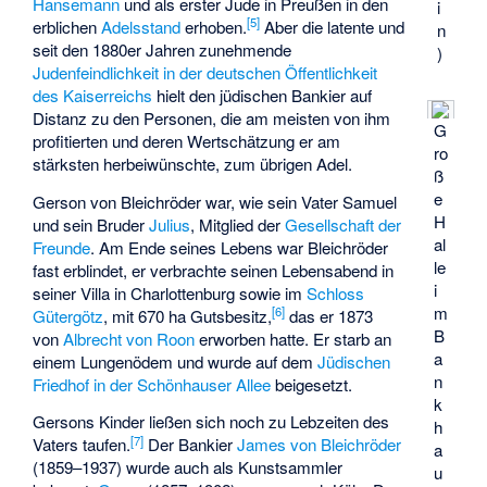
Hansemann
und als erster Jude in Preußen in den
i
[
5
]
erblichen
Adelsstand
erhoben.
Aber die latente und
n
seit den 1880er Jahren zunehmende
)
Judenfeindlichkeit in der deutschen Öffentlichkeit
des Kaiserreichs
hielt den jüdischen Bankier auf
Distanz zu den Personen, die am meisten von ihm
G
profitierten und deren Wertschätzung er am
ro
stärksten herbeiwünschte, zum übrigen Adel.
ß
e
Gerson von Bleichröder war, wie sein Vater Samuel
H
und sein Bruder
Julius
, Mitglied der
Gesellschaft der
al
Freunde
. Am Ende seines Lebens war Bleichröder
le
fast erblindet, er verbrachte seinen Lebensabend in
i
seiner Villa in Charlottenburg sowie im
Schloss
m
[
6
]
Gütergötz
, mit 670 ha Gutsbesitz,
das er 1873
B
von
Albrecht von Roon
erworben hatte. Er starb an
a
einem Lungenödem und wurde auf dem
Jüdischen
n
Friedhof in der Schönhauser Allee
beigesetzt.
k
Gersons Kinder ließen sich noch zu Lebzeiten des
h
[
7
]
Vaters taufen.
Der Bankier
James von Bleichröder
a
(1859–1937) wurde auch als Kunstsammler
u