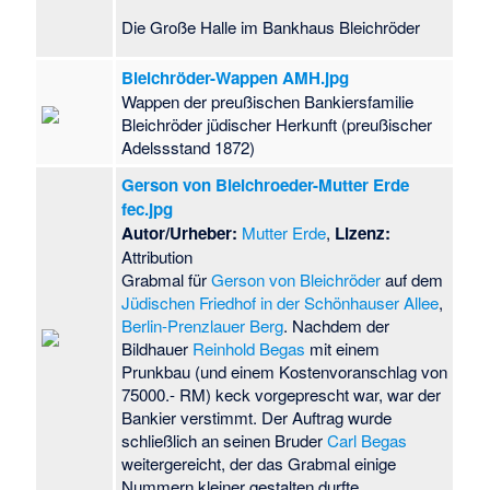
Die Große Halle im Bankhaus Bleichröder
Bleichröder-Wappen AMH.jpg
Wappen der preußischen Bankiersfamilie
Bleichröder jüdischer Herkunft (preußischer
Adelssstand 1872)
Gerson von Bleichroeder-Mutter Erde
fec.jpg
Autor/Urheber:
Mutter Erde
,
Lizenz:
Attribution
Grabmal für
Gerson von Bleichröder
auf dem
Jüdischen Friedhof in der Schönhauser Allee
,
Berlin-Prenzlauer Berg
. Nachdem der
Bildhauer
Reinhold Begas
mit einem
Prunkbau (und einem Kostenvoranschlag von
75000.- RM) keck vorgeprescht war, war der
Bankier verstimmt. Der Auftrag wurde
schließlich an seinen Bruder
Carl Begas
weitergereicht, der das Grabmal einige
Nummern kleiner gestalten durfte.