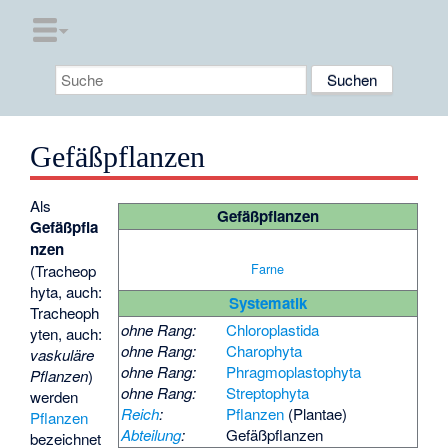
Gefäßpflanzen
Als
Gefäßpflanzen
Gefäßpfla
nzen
Farne
(Tracheop
hyta, auch:
Systematik
Tracheoph
ohne Rang:
Chloroplastida
yten, auch:
ohne Rang:
Charophyta
vaskuläre
ohne Rang:
Phragmoplastophyta
Pflanzen
)
ohne Rang:
Streptophyta
werden
Reich
:
Pflanzen
(Plantae)
Pflanzen
Abteilung
:
Gefäßpflanzen
bezeichnet