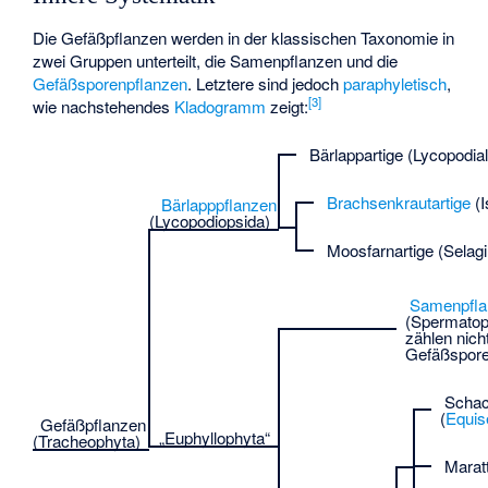
Die Gefäßpflanzen werden in der klassischen Taxonomie in
zwei Gruppen unterteilt, die Samenpflanzen und die
Gefäßsporenpflanzen
. Letztere sind jedoch
paraphyletisch
,
[
3
]
wie nachstehendes
Kladogramm
zeigt:
Bärlappartige
(Lycopodial
Brachsenkrautartige
(I
Bärlapppflanzen
(Lycopodiopsida)
Moosfarnartige
(Selagi
Samenpfla
(Spermatop
zählen nich
Gefäßspore
Schac
(
Equis
Gefäßpflanzen
„Euphyllophyta“
(Tracheophyta)
Marat