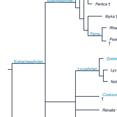
Euphyllophyten
Pertica
†
Ibyka
Rha
Farne
Pse
†
Zoste
Eutracheophyten
Lycophyten
Lyc
Not
Cookson
†
Renalia