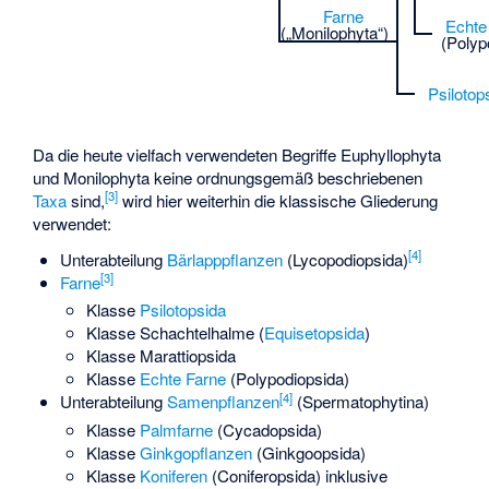
Farne
Echte
(„Monilophyta“)
(Polyp
Psilotop
Da die heute vielfach verwendeten Begriffe Euphyllophyta
und Monilophyta keine ordnungsgemäß beschriebenen
[
3
]
Taxa
sind,
wird hier weiterhin die klassische Gliederung
verwendet:
[
4
]
Unterabteilung
Bärlapppflanzen
(Lycopodiopsida)
[
3
]
Farne
Klasse
Psilotopsida
Klasse Schachtelhalme (
Equisetopsida
)
Klasse
Marattiopsida
Klasse
Echte Farne
(Polypodiopsida)
[
4
]
Unterabteilung
Samenpflanzen
(Spermatophytina)
Klasse
Palmfarne
(Cycadopsida)
Klasse
Ginkgopflanzen
(Ginkgoopsida)
Klasse
Koniferen
(Coniferopsida) inklusive