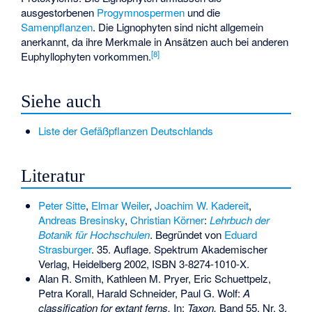
ausgestorbenen
Progymnospermen
und die
Samenpflanzen
. Die Lignophyten sind nicht allgemein
anerkannt, da ihre Merkmale in Ansätzen auch bei anderen
[
8
]
Euphyllophyten vorkommen.
Siehe auch
Liste der Gefäßpflanzen Deutschlands
Literatur
Peter Sitte
,
Elmar Weiler
,
Joachim W. Kadereit
,
Andreas Bresinsky
,
Christian Körner
:
Lehrbuch der
Botanik für Hochschulen
. Begründet von
Eduard
Strasburger
. 35. Auflage. Spektrum Akademischer
Verlag, Heidelberg 2002,
ISBN 3-8274-1010-X
.
Alan R. Smith, Kathleen M. Pryer, Eric Schuettpelz,
Petra Korall, Harald Schneider, Paul G. Wolf:
A
classification for extant ferns.
In:
Taxon.
Band 55, Nr. 3,