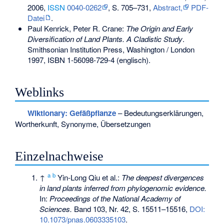
2006,
ISSN
0040-0262
, S. 705–731,
Abstract,
PDF-
Datei
.
Paul Kenrick, Peter R. Crane:
The Origin and Early
Diversification of Land Plants. A Cladistic Study
.
Smithsonian Institution Press, Washington / London
1997,
ISBN 1-56098-729-4
(englisch).
Weblinks
Wiktionary: Gefäßpflanze
– Bedeutungserklärungen,
Wortherkunft, Synonyme, Übersetzungen
Einzelnachweise
a
b
↑
Yin-Long Qiu et al.:
The deepest divergences
in land plants inferred from phylogenomic evidence.
In:
Proceedings of the National Academy of
Sciences.
Band 103, Nr. 42, S. 15511–15516,
DOI:
10.1073/pnas.0603335103
.