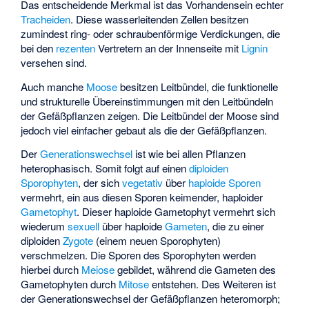
Das entscheidende Merkmal ist das Vorhandensein echter
Tracheiden
. Diese wasserleitenden Zellen besitzen
zumindest ring- oder schraubenförmige Verdickungen, die
bei den
rezenten
Vertretern an der Innenseite mit
Lignin
versehen sind.
Auch manche
Moose
besitzen Leitbündel, die funktionelle
und strukturelle Übereinstimmungen mit den Leitbündeln
der Gefäßpflanzen zeigen. Die Leitbündel der Moose sind
jedoch viel einfacher gebaut als die der Gefäßpflanzen.
Der
Generationswechsel
ist wie bei allen Pflanzen
heterophasisch. Somit folgt auf einen
diploiden
Sporophyten
, der sich
vegetativ
über
haploide
Sporen
vermehrt, ein aus diesen Sporen keimender, haploider
Gametophyt
. Dieser haploide Gametophyt vermehrt sich
wiederum
sexuell
über haploide
Gameten
, die zu einer
diploiden
Zygote
(einem neuen Sporophyten)
verschmelzen. Die Sporen des Sporophyten werden
hierbei durch
Meiose
gebildet, während die Gameten des
Gametophyten durch
Mitose
entstehen. Des Weiteren ist
der Generationswechsel der Gefäßpflanzen heteromorph;