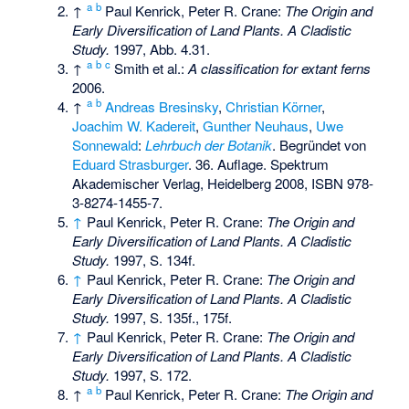
a
b
↑
Paul Kenrick, Peter R. Crane:
The Origin and
Early Diversification of Land Plants. A Cladistic
Study.
1997, Abb. 4.31.
a
b
c
↑
Smith et al.:
A classification for extant ferns
2006.
a
b
↑
Andreas Bresinsky
,
Christian Körner
,
Joachim W. Kadereit
,
Gunther Neuhaus
,
Uwe
Sonnewald
:
Lehrbuch der Botanik
. Begründet von
Eduard Strasburger
. 36. Auflage. Spektrum
Akademischer Verlag, Heidelberg 2008,
ISBN 978-
3-8274-1455-7
.
↑
Paul Kenrick, Peter R. Crane:
The Origin and
Early Diversification of Land Plants. A Cladistic
Study.
1997, S. 134f.
↑
Paul Kenrick, Peter R. Crane:
The Origin and
Early Diversification of Land Plants. A Cladistic
Study.
1997, S. 135f., 175f.
↑
Paul Kenrick, Peter R. Crane:
The Origin and
Early Diversification of Land Plants. A Cladistic
Study.
1997, S. 172.
a
b
↑
Paul Kenrick, Peter R. Crane:
The Origin and