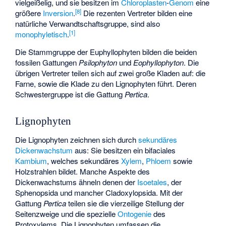
vielgeißelig, und sie besitzen im
Chloroplasten
-
Genom
eine
[
8
]
größere
Inversion
.
Die rezenten Vertreter bilden eine
natürliche Verwandtschaftsgruppe, sind also
[
1
]
monophyletisch
.
Die Stammgruppe der Euphyllophyten bilden die beiden
fossilen Gattungen
Psilophyton
und
Eophyllophyton
. Die
übrigen Vertreter teilen sich auf zwei große Kladen auf: die
Farne, sowie die Klade zu den Lignophyten führt. Deren
Schwestergruppe ist die Gattung
Pertica
.
Lignophyten
Die Lignophyten zeichnen sich durch
sekundäres
Dickenwachstum
aus: Sie besitzen ein
bifaciales
Kambium
, welches sekundäres
Xylem
,
Phloem
sowie
Holzstrahlen bildet. Manche Aspekte des
Dickenwachstums ähneln denen der
Isoetales
, der
Sphenopsida
und mancher
Cladoxylopsida
. Mit der
Gattung
Pertica
teilen sie die vierzeilige Stellung der
Seitenzweige und die spezielle
Ontogenie
des
Protoxylems
. Die Lignophyten umfassen die