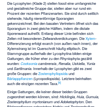
Die Lycophyten (Klade 2) stellen fossil eine umfangreiche
und gestaltreiche Gruppe dar, stellen aber nur rund ein
Prozent der rezenten Pflanzenarten. Sie sind durch seitlich
stehende, häufig nierenförmige Sporangien
gekennzeichnet. Bei den basalen Vertretern öffnet sich das
Sporangium in zwei gleiche Hälften, indem die
distale
Sporenwand aufreißt. Entlang dieser Linie befinden sich
Zellen mit besonderen Zellwandverdickungen. Die
Xylem
-
Differenzierung erfolgt exarch (von außen nach innen), der
Xylemstrang ist im Querschnitt häufig elliptisch. Die
Stammgruppe außerhalb der Lycophytina bilden einige
Gattungen, die früher eher zu den Rhyniophyta gezählt
wurden:
Cooksonia
cambrensis
,
Renalia
,
Uskiella
,
Yunia
und
Sartilmania
. Innerhalb der Lycophyten gibt es zwei
große Gruppen: die
Zosterophyllopsida
und
Bärlapppflanzen
(Lycopodiopsida). Letztere beinhalten
[
6
]
auch die einzigen rezenten Taxa.
Einige Gattungen, die keiner dieser beiden Gruppen
zugeordnet werden können, sind:
Hicklingia
,
Huia
,
Gumuia
,
Zosterophyllum myrtonianum
und
Adoketophyton
. Den
Bärlapppflanzen nahestehen
Nothia
und
Zosterophyllum