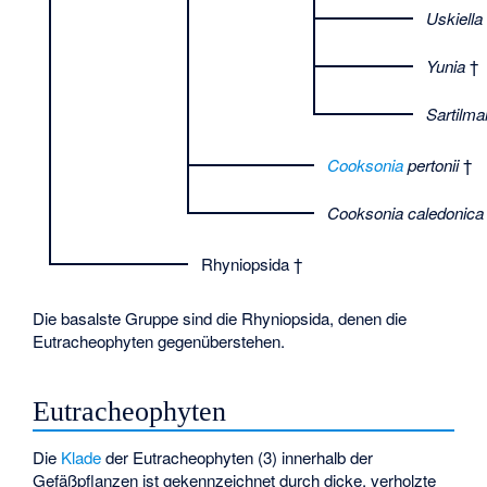
Uskiella
Yunia
†
Sartilma
Cooksonia
pertonii
†
Cooksonia caledonica
Rhyniopsida
†
Die basalste Gruppe sind die
Rhyniopsida
, denen die
Eutracheophyten gegenüberstehen.
Eutracheophyten
Die
Klade
der Eutracheophyten (3) innerhalb der
Gefäßpflanzen ist gekennzeichnet durch dicke, verholzte