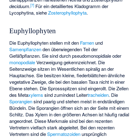
[
7
]
deciduum
.
Für ein detailliertes Kladogramm der
Lycophytina, siehe
Zosterophyllophyta
.
Euphyllophyten
Die Euphyllophyten stellen mit den
Farnen
und
Samenpflanzen
den überwiegenden Teil der
Gefäßpflanzen. Sie sind durch
pseudomonopidiale
oder
monopodiale
Verzweigung gekennzeichnet. Die
Seitenzweige sitzen im Wesentlichen spiralig an der
Hauptachse. Sie besitzen kleine, fiederblättchen-ähnliche
vegetative Zweige, die bei den basalen Taxa nicht in einer
Ebene stehen. Die Sprossspitzen sind eingerollt. Die Zellen
des Meta
xylems
sind zumindest Leiter
tracheiden
. Die
Sporangien
sind paarig und stehen meist in endständigen
Bündeln. Die Sporangien öffnen sich an der Seite mit einem
Schlitz. Das Xylem in den größeren Achsen ist häufig radial
angeordnet. Diese Merkmale sind bei den rezenten
Vertretern vielfach stark abgeleitet. Bei den rezenten
Vertretern sind die
Spermatozoiden
ursprünglich