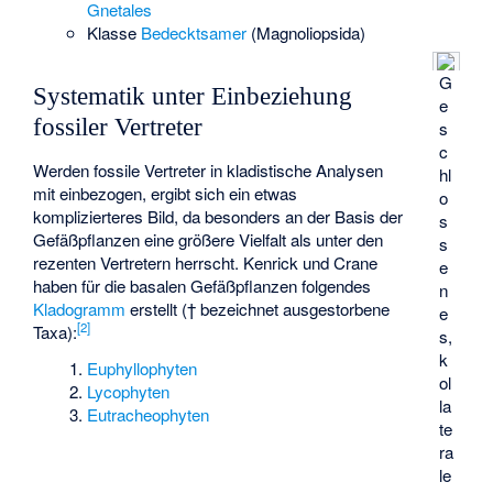
Gnetales
Klasse
Bedecktsamer
(Magnoliopsida)
G
Systematik unter Einbeziehung
e
fossiler Vertreter
s
c
Werden fossile Vertreter in kladistische Analysen
hl
mit einbezogen, ergibt sich ein etwas
o
komplizierteres Bild, da besonders an der Basis der
s
Gefäßpflanzen eine größere Vielfalt als unter den
s
rezenten Vertretern herrscht. Kenrick und Crane
e
haben für die basalen Gefäßpflanzen folgendes
n
Kladogramm
erstellt († bezeichnet ausgestorbene
e
[
2
]
Taxa):
s,
k
Euphyllophyten
ol
Lycophyten
la
Eutracheophyten
te
ra
le