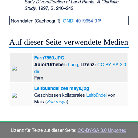
Early Diversification of Land Plants. A Cladistic
Study.
1997, S. 240–242.
Normdaten (Sachbegriff):
GND
:
4019654-9
Auf dieser Seite verwendete Medien
Farn7550.JPG
Autor/Urheber:
Lung
,
Lizenz:
CC BY-SA 2.0
de
Farn
Leitbuendel zea mays.jpg
Geschlossen kollaterales
Leitbündel
von
Mais (
Zea mays
)
Lizenz für Texte auf dieser Seite:
CC-BY-SA 3.0 Unported
.