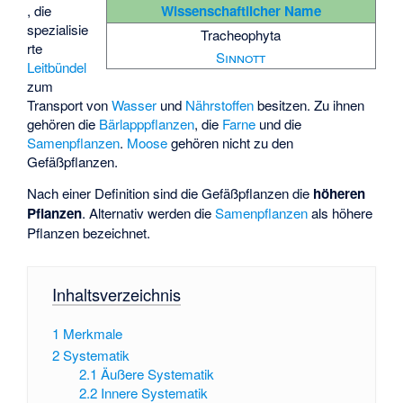
Wissenschaftlicher Name
, die
spezialisie
Tracheophyta
rte
Sinnott
Leitbündel
zum
Transport von
Wasser
und
Nährstoffen
besitzen. Zu ihnen
gehören die
Bärlapppflanzen
, die
Farne
und die
Samenpflanzen
.
Moose
gehören nicht zu den
Gefäßpflanzen.
Nach einer Definition sind die Gefäßpflanzen die
höheren
Pflanzen
. Alternativ werden die
Samenpflanzen
als höhere
Pflanzen bezeichnet.
Inhaltsverzeichnis
1
Merkmale
2
Systematik
2.1
Äußere Systematik
2.2
Innere Systematik