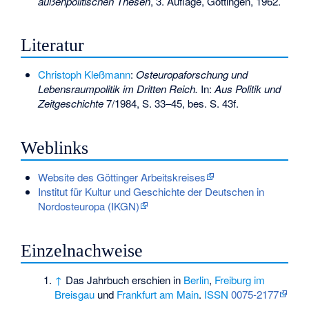
außenpolitischen Thesen
, 3. Auflage, Göttingen, 1962.
Literatur
Christoph Kleßmann
:
Osteuropaforschung und
Lebensraumpolitik im Dritten Reich.
In:
Aus Politik und
Zeitgeschichte
7/1984, S. 33–45, bes. S. 43f.
Weblinks
Website des Göttinger Arbeitskreises
Institut für Kultur und Geschichte der Deutschen in
Nordosteuropa (IKGN)
Einzelnachweise
↑
Das Jahrbuch erschien in
Berlin
,
Freiburg im
Breisgau
und
Frankfurt am Main
.
ISSN
0075-2177