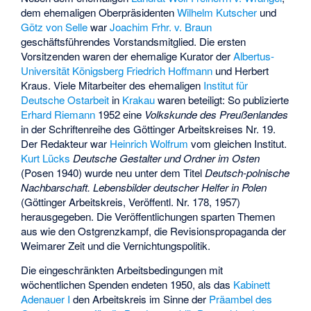
dem ehemaligen Oberpräsidenten
Wilhelm Kutscher
und
Götz von Selle
war
Joachim Frhr. v. Braun
geschäftsführendes Vorstandsmitglied. Die ersten
Vorsitzenden waren der ehemalige Kurator der
Albertus-
Universität Königsberg
Friedrich Hoffmann
und Herbert
Kraus. Viele Mitarbeiter des ehemaligen
Institut für
Deutsche Ostarbeit
in
Krakau
waren beteiligt: So publizierte
Erhard Riemann
1952 eine
Volkskunde des Preußenlandes
in der Schriftenreihe des Göttinger Arbeitskreises Nr. 19.
Der Redakteur war
Heinrich Wolfrum
vom gleichen Institut.
Kurt Lücks
Deutsche Gestalter und Ordner im Osten
(Posen 1940) wurde neu unter dem Titel
Deutsch-polnische
Nachbarschaft. Lebensbilder deutscher Helfer in Polen
(Göttinger Arbeitskreis, Veröffentl. Nr. 178, 1957)
herausgegeben. Die Veröffentlichungen sparten Themen
aus wie den
Ostgrenzkampf
, die Revisionspropaganda der
Weimarer Zeit und die Vernichtungspolitik.
Die eingeschränkten Arbeitsbedingungen mit
wöchentlichen Spenden endeten 1950, als das
Kabinett
Adenauer I
den Arbeitskreis im Sinne der
Präambel des