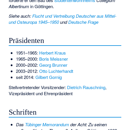
förderte er den Bau des
Studentenwohnheims
Collegium
Albertinum
in Göttingen.
Siehe auch
:
Flucht und Vertreibung Deutscher aus Mittel-
und Osteuropa 1945–1950
und
Deutsche Frage
Präsidenten
1951–1965:
Herbert Kraus
1965–2000:
Boris Meissner
2000–2002:
Georg Brunner
2003–2012:
Otto Luchterhandt
seit 2014:
Gilbert Gornig
Stellvertretender Vorsitzender:
Dietrich Rauschning
,
Vizepräsident und Ehrenpräsident
Schriften
Das
Tübinger Memorandum
der Acht: Zu seinen