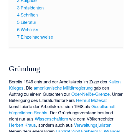
2
Aufgabe
3
Präsidenten
4
Schriften
5
Literatur
6
Weblinks
7
Einzelnachweise
Gründung
Bereits 1946 entstand der Arbeitskreis im Zuge des
Kalten
Krieges
. Die
amerikanische Militärregierung
gab den
Auftrag zu einem Gutachten zur
Oder-Neiße-Grenze
. Unter
Beteiligung des Literaturhistorikers
Helmut Motekat
konstituierte der Arbeitskreis sich 1948 als
Gesellschaft
bürgerlichen Rechts
. Der Gründungsvorstand bestand
nicht nur aus
Wissenschaftlern
wie dem Völkerrechtler
Herbert Kraus
, sondern auch aus
Verwaltungsjuristen
.
Neben dem ehemaligen
Landrat
Wolf Freiherrn v. Wrangel
,