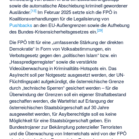
sowie die automatische Abschiebung kriminell gewordener
[
13
]
Ausländer.
Im Februar 2025 setzte sich die FPÖ in
Koalitionsverhandlungen für die Legalisierung von
Pushbacks
an den EU-Außengrenzen sowie die Aufhebung
[
29
]
des
Bundes-Krisensicherheitsgesetzes
ein.
Die FPÖ tritt für eine „umfassende Stärkung der direkten
Demokratie“ in Form von Volksabstimmungen, ein
Verbotsgesetz gegen den „politischen Islam“ bzw. ein
„Hasspredigerregister“ sowie die verstärkte
Videoüberwachung in Kriminalitäts-Hotspots ein. Das
Asylrecht soll per Notgesetz ausgesetzt werden, der UN-
Flüchtlingspakt aufgekündigt, die österreichische Grenze
durch „technische Sperren“ gesichert werden – für die
Überwindung der Grenzen soll ein eigener Straftatbestand
geschaffen werden, die Wartefrist auf Erlangung der
österreichischen Staatsbürgerschaft auf 30 Jahre
ausgeweitet werden, für Asylberechtigte soll es keine
Möglichkeit für eine Staatsbürgerschaft geben. Ein
Bundestrojaner zur Bekämpfung potenzieller Terroristen
und die Überwachung von Internetchats wird von der FPÖ