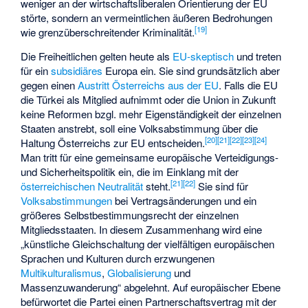
weniger an der wirtschaftsliberalen Orientierung der EU
störte, sondern an vermeintlichen äußeren Bedrohungen
[
19
]
wie grenzüberschreitender Kriminalität.
Die Freiheitlichen gelten heute als
EU-skeptisch
und treten
für ein
subsidiäres
Europa ein. Sie sind grundsätzlich aber
gegen einen
Austritt Österreichs aus der EU
. Falls die EU
die Türkei als Mitglied aufnimmt oder die Union in Zukunft
keine Reformen bzgl. mehr Eigenständigkeit der einzelnen
Staaten anstrebt, soll eine Volksabstimmung über die
[
20
]
[
21
]
[
22
]
[
23
]
[
24
]
Haltung Österreichs zur EU entscheiden.
Man tritt für eine gemeinsame europäische Verteidigungs-
und Sicherheitspolitik ein, die im Einklang mit der
[
21
]
[
22
]
österreichischen Neutralität
steht.
Sie sind für
Volksabstimmungen
bei Vertragsänderungen und ein
größeres Selbstbestimmungsrecht der einzelnen
Mitgliedsstaaten. In diesem Zusammenhang wird eine
„künstliche Gleichschaltung der vielfältigen europäischen
Sprachen und Kulturen durch erzwungenen
Multikulturalismus
,
Globalisierung
und
Massenzuwanderung“ abgelehnt. Auf europäischer Ebene
befürwortet die Partei einen Partnerschaftsvertrag mit der