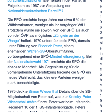
burschenschaftlichen
Elementen in der Partei; in
d
Folge kam es 1967 zur Abspaltung der
e
[
63
]
Nationaldemokratischen Partei
.
n
1
Die FPÖ erreichte lange Jahre nur etwa 6 % der
9
Wählerstimmen, weniger als ihr Vorgänger VdU.
6
Trotzdem wurde sie sowohl von der SPÖ als auch
0
von der ÖVP als mögliches „
Zünglein an der
er
Waage
“ hofiert. 1970 unterstützte die FPÖ, damals
bi
unter Führung von
Friedrich Peter
, einem
s
ehemaligen
Waffen-SS
-Obersturmführer,
in
vorübergehend eine SPÖ-
Minderheitsregierung
. Bei
di
der
Nationalratswahl 1971
erreichte die SPÖ die
e
absolute Mehrheit. Als Gegenleistung für die
fr
vorhergehende Unterstützung forcierte die SPÖ ein
ü
neues Wahlrecht, das kleinere Parteien weniger
h
stark benachteiligte.
e
n
1975 deckte
Simon Wiesenthal
Details über die SS-
1
Mitgliedschaft von Peter auf, was zur
Kreisky-Peter-
9
Wiesenthal-Affäre
führte. Peter war beim Infanterie-
8
Regiment 10 der 1. SS-Infanteriebrigade. Peters
0