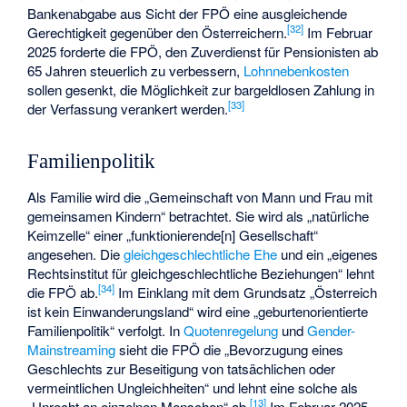
Bankenabgabe aus Sicht der FPÖ eine ausgleichende
[
32
]
Gerechtigkeit gegenüber den Österreichern.
Im Februar
2025 forderte die FPÖ, den Zuverdienst für Pensionisten ab
65 Jahren steuerlich zu verbessern,
Lohnnebenkosten
sollen gesenkt, die Möglichkeit zur bargeldlosen Zahlung in
[
33
]
der Verfassung verankert werden.
Familienpolitik
Als Familie wird die „Gemeinschaft von Mann und Frau mit
gemeinsamen Kindern“ betrachtet. Sie wird als „natürliche
Keimzelle“ einer „funktionierende[n] Gesellschaft“
angesehen. Die
gleichgeschlechtliche Ehe
und ein „eigenes
Rechtsinstitut für gleichgeschlechtliche Beziehungen“ lehnt
[
34
]
die FPÖ ab.
Im Einklang mit dem Grundsatz „Österreich
ist kein Einwanderungsland“ wird eine „geburtenorientierte
Familienpolitik“ verfolgt. In
Quotenregelung
und
Gender-
Mainstreaming
sieht die FPÖ die „Bevorzugung eines
Geschlechts zur Beseitigung von tatsächlichen oder
vermeintlichen Ungleichheiten“ und lehnt eine solche als
[
13
]
„Unrecht an einzelnen Menschen“ ab.
Im Februar 2025