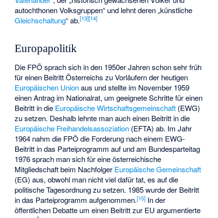
autochthonen Volksgruppen“ und lehnt deren „künstliche
[
13
]
[
14
]
Gleichschaltung
“ ab.
Europapolitik
Die FPÖ sprach sich in den 1950er Jahren schon sehr früh
für einen Beitritt Österreichs zu Vorläufern der heutigen
Europäischen Union
aus und stellte im November 1959
einen Antrag im Nationalrat, um geeignete Schritte für einen
Beitritt in die
Europäische Wirtschaftsgemeinschaft
(EWG)
zu setzen. Deshalb lehnte man auch einen Beitritt in die
Europäische Freihandelsassoziation
(EFTA) ab. Im Jahr
1964 nahm die FPÖ die Forderung nach einem EWG-
Beitritt in das Parteiprogramm auf und am Bundesparteitag
1976 sprach man sich für eine österreichische
Mitgliedschaft beim Nachfolger
Europäische Gemeinschaft
(EG) aus, obwohl man nicht viel dafür tat, es auf die
politische Tagesordnung zu setzen. 1985 wurde der Beitritt
[
15
]
in das Parteiprogramm aufgenommen.
In der
öffentlichen Debatte um einen Beitritt zur EU argumentierte