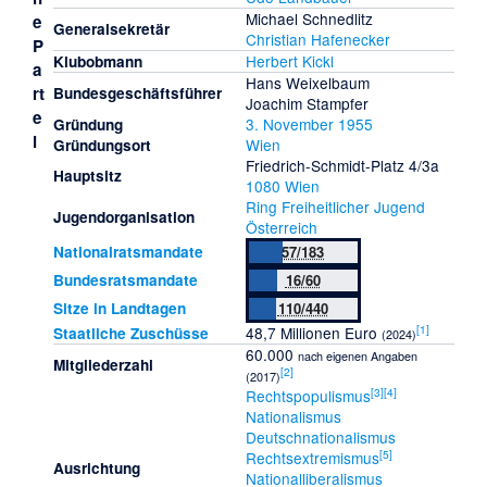
Michael Schnedlitz
e
Generalsekretär
Christian Hafenecker
P
Herbert Kickl
Klubobmann
a
Hans Weixelbaum
rt
Bundesgeschäftsführer
Joachim Stampfer
e
3. November
1955
Gründung
i
Wien
Gründungsort
Friedrich-Schmidt-Platz 4/3a
Hauptsitz
1080 Wien
Ring Freiheitlicher Jugend
Jugendorganisation
Österreich
Nationalratsmandate
57/183
Bundesratsmandate
16/60
Sitze in Landtagen
110/440
[
1
]
48,7 Millionen Euro
Staatliche Zuschüsse
(2024)
60.000
nach eigenen Angaben
Mitgliederzahl
[
2
]
(2017)
[
3
]
[
4
]
Rechtspopulismus
Nationalismus
Deutschnationalismus
[
5
]
Rechtsextremismus
Ausrichtung
Nationalliberalismus