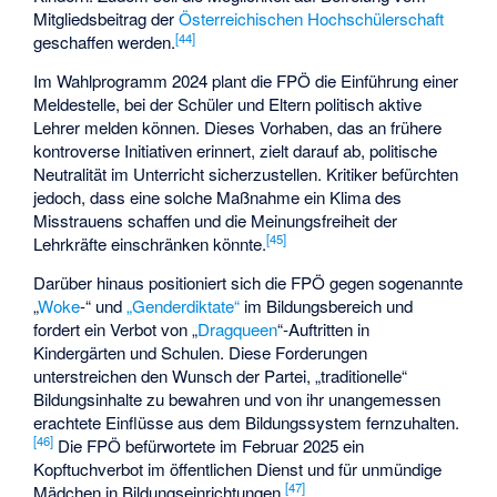
Mitgliedsbeitrag der
Österreichischen Hochschülerschaft
[
44
]
geschaffen werden.
Im Wahlprogramm 2024 plant die FPÖ die Einführung einer
Meldestelle, bei der Schüler und Eltern politisch aktive
Lehrer melden können. Dieses Vorhaben, das an frühere
kontroverse Initiativen erinnert, zielt darauf ab, politische
Neutralität im Unterricht sicherzustellen. Kritiker befürchten
jedoch, dass eine solche Maßnahme ein Klima des
Misstrauens schaffen und die Meinungsfreiheit der
[
45
]
Lehrkräfte einschränken könnte.
Darüber hinaus positioniert sich die FPÖ gegen sogenannte
„
Woke
-“ und
„Genderdiktate“
im Bildungsbereich und
fordert ein Verbot von „
Dragqueen
“-Auftritten in
Kindergärten und Schulen. Diese Forderungen
unterstreichen den Wunsch der Partei, „traditionelle“
Bildungsinhalte zu bewahren und von ihr unangemessen
erachtete Einflüsse aus dem Bildungssystem fernzuhalten.
[
46
]
Die FPÖ befürwortete im Februar 2025 ein
Kopftuchverbot im öffentlichen Dienst und für unmündige
[
47
]
Mädchen in Bildungseinrichtungen.