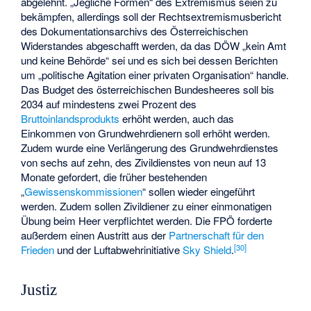
abgelehnt. „Jegliche Formen“ des Extremismus seien zu
bekämpfen, allerdings soll der Rechtsextremismusbericht
des
Dokumentationsarchivs des Österreichischen
Widerstandes
abgeschafft werden, da das DÖW „kein Amt
und keine Behörde“ sei und es sich bei dessen Berichten
um „politische Agitation einer privaten Organisation“ handle.
Das Budget des österreichischen Bundesheeres soll bis
2034 auf mindestens zwei Prozent des
Bruttoinlandsprodukts
erhöht werden, auch das
Einkommen von Grundwehrdienern soll erhöht werden.
Zudem wurde eine Verlängerung des Grundwehrdienstes
von sechs auf zehn, des Zivildienstes von neun auf 13
Monate gefordert, die früher bestehenden
„
Gewissenskommissionen
“ sollen wieder eingeführt
werden. Zudem sollen Zivildiener zu einer einmonatigen
Übung beim Heer verpflichtet werden. Die FPÖ forderte
außerdem einen Austritt aus der
Partnerschaft für den
[
30
]
Frieden
und der Luftabwehrinitiative
Sky Shield
.
Justiz