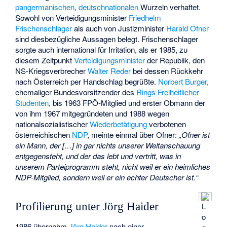
pangermanischen
,
deutschnationalen
Wurzeln verhaftet.
Sowohl von Verteidigungsminister
Friedhelm
Frischenschlager
als auch von Justizminister
Harald Ofner
sind diesbezügliche Aussagen belegt. Frischenschlager
sorgte auch international für Irritation, als er 1985, zu
diesem Zeitpunkt
Verteidigungsminister
der Republik, den
NS-Kriegsverbrecher
Walter Reder
bei dessen Rückkehr
nach Österreich per Handschlag begrüßte.
Norbert Burger
,
ehemaliger Bundesvorsitzender des
Rings Freiheitlicher
Studenten
, bis 1963 FPÖ-Mitglied und erster Obmann der
von ihm 1967 mitgegründeten und 1988 wegen
nationalsozialistischer
Wiederbetätigung
verbotenen
österreichischen
NDP
, meinte einmal über Ofner:
„Ofner ist
ein Mann, der […] in gar nichts unserer Weltanschauung
entgegensteht, und der das lebt und vertritt, was in
unserem Parteiprogramm steht, nicht weil er ein heimliches
NDP-Mitglied, sondern weil er ein echter Deutscher ist.“
Profilierung unter Jörg Haider
L
o
1986 übernahm
Jörg Haider
nach einer