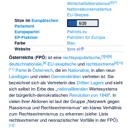
[
6
]
[
7
]
Wirtschaftsliberalismus
Nationalkonservatismus
EU-Skepsis
Sitze im
Europäischen
6/20
Parlament
Patriots.eu
Europapartei
Patrioten für Europa
EP-Fraktion
Blau
Farbe
fpoe.at
Website
[
3
]
[
4
]
[
8
]
Österreichs
(
FPÖ
) ist eine
rechtspopulistische
,
[
8
]
[
9
]
[
10
]
deutschnationale
,
EU-skeptische
und
rechtsextreme
[
11
]
Partei
in
Österreich
, die im
Nationalrat
, in allen neun
Landtagen
und vielen
Gemeinderäten
vertreten ist. Sie
bezeichnet sich als Vertreterin des
Dritten Lagers
und sieht
sich selbst im Erbe des „
nationalliberalen
Wertesystems
der bürgerlich-demokratischen
Revolution von 1848
“. In
vielen ihrer Aktionen ist laut der Gruppe „Netzwerk gegen
Rassismus und Rechtsextremismus“ ein klares Verhältnis
zum Rechtsextremismus zu erkennen (siehe:
Liste
rechtsextremer und neonazistischer Vorfälle in der FPÖ
).
[
12
]