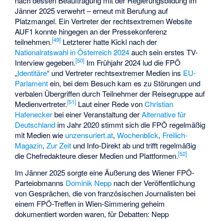
nach dessen Beauftragung mit der Regierungsbildung im
Jänner 2025 verwehrt – erneut mit Berufung auf
Platzmangel. Ein Vertreter der rechtsextremen Website
AUF1
konnte hingegen an der Pressekonferenz
[
49
]
teilnehmen.
Letzterer hatte Kickl nach der
Nationalratswahl in Österreich 2024
auch sein erstes TV-
[
50
]
Interview gegeben.
Im Frühjahr 2024 lud die FPÖ
„
Identitäre
“ und Vertreter rechtsextremer Medien ins
EU-
Parlament
ein, bei dem Besuch kam es zu Störungen und
verbalen Übergriffen durch Teilnehmer der Reisegruppe auf
[
51
]
Medienvertreter.
Laut einer Rede von
Christian
Hafenecker
bei einer Veranstaltung der
Alternative für
Deutschland
im Jahr 2020 stimmt sich die FPÖ regelmäßig
mit Medien wie
unzensuriert.at
,
Wochenblick
,
Freilich-
Magazin
,
Zur Zeit
und
Info-Direkt
ab und trifft regelmäßig
[
52
]
die Chefredakteure dieser Medien und Plattformen.
Im Jänner 2025 sorgte eine Äußerung des Wiener FPÖ-
Parteiobmanns
Dominik Nepp
nach der Veröffentlichung
von Gesprächen, die von französischen Journalisten bei
einem FPÖ-Treffen in Wien-Simmering geheim
dokumentiert worden waren, für Debatten: Nepp