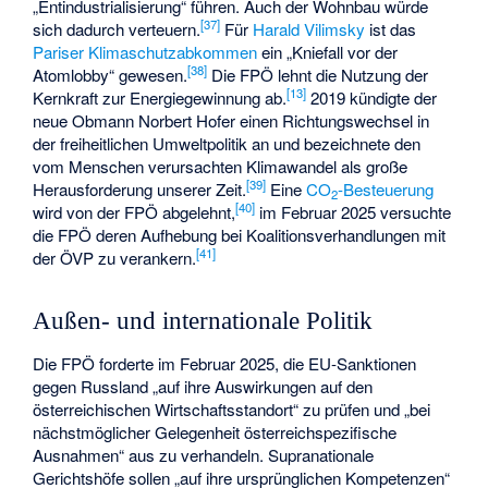
„Entindustrialisierung“ führen. Auch der Wohnbau würde
[
37
]
sich dadurch verteuern.
Für
Harald Vilimsky
ist das
Pariser Klimaschutzabkommen
ein „Kniefall vor der
[
38
]
Atomlobby“ gewesen.
Die FPÖ lehnt die Nutzung der
[
13
]
Kernkraft zur Energiegewinnung ab.
2019 kündigte der
neue Obmann Norbert Hofer einen Richtungswechsel in
der freiheitlichen Umweltpolitik an und bezeichnete den
vom Menschen verursachten Klimawandel als große
[
39
]
Herausforderung unserer Zeit.
Eine
CO
-Besteuerung
2
[
40
]
wird von der FPÖ abgelehnt,
im Februar 2025 versuchte
die FPÖ deren Aufhebung bei Koalitionsverhandlungen mit
[
41
]
der ÖVP zu verankern.
Außen- und internationale Politik
Die FPÖ forderte im Februar 2025, die EU-Sanktionen
gegen Russland „auf ihre Auswirkungen auf den
österreichischen Wirtschaftsstandort“ zu prüfen und „bei
nächstmöglicher Gelegenheit österreichspezifische
Ausnahmen“ aus zu verhandeln. Supranationale
Gerichtshöfe sollen „auf ihre ursprünglichen Kompetenzen“