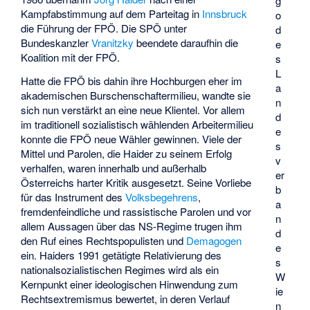
g
Kampfabstimmung auf dem Parteitag in
Innsbruck
o
die Führung der FPÖ. Die SPÖ unter
d
Bundeskanzler
Vranitzky
beendete daraufhin die
e
Koalition mit der FPÖ.
s
L
Hatte die FPÖ bis dahin ihre Hochburgen eher im
a
akademischen Burschenschaftermilieu, wandte sie
n
sich nun verstärkt an eine neue Klientel. Vor allem
d
im traditionell sozialistisch wählenden Arbeitermilieu
e
konnte die FPÖ neue Wähler gewinnen. Viele der
s
Mittel und Parolen, die Haider zu seinem Erfolg
v
verhalfen, waren innerhalb und außerhalb
er
Österreichs harter Kritik ausgesetzt. Seine Vorliebe
b
für das Instrument des
Volksbegehrens
,
a
fremdenfeindliche und rassistische Parolen und vor
n
allem Aussagen über das NS-Regime trugen ihm
d
den Ruf eines Rechtspopulisten und
Demagogen
e
ein. Haiders 1991 getätigte Relativierung des
s
nationalsozialistischen Regimes wird als ein
W
Kernpunkt einer ideologischen Hinwendung zum
ie
Rechtsextremismus bewertet, in deren Verlauf
n