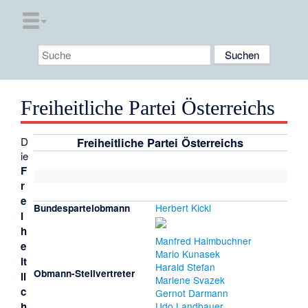
Freiheitliche Partei Österreichs
D
Freiheitliche Partei Österreichs
ie
F
r
e
Herbert Kickl
Bundesparteiobmann
i
h
Manfred Haimbuchner
e
Mario Kunasek
it
Harald Stefan
Obmann-Stellvertreter
li
Marlene Svazek
c
Gernot Darmann
h
Udo Landbauer