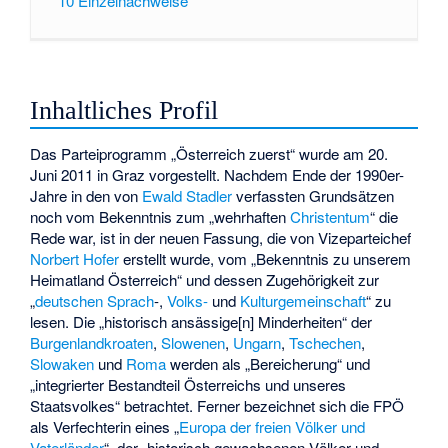
10
Einzelnachweise
Inhaltliches Profil
Das Parteiprogramm „Österreich zuerst“ wurde am 20.
Juni 2011 in Graz vorgestellt. Nachdem Ende der 1990er-
Jahre in den von
Ewald Stadler
verfassten Grundsätzen
noch vom Bekenntnis zum „wehrhaften
Christentum
“ die
Rede war, ist in der neuen Fassung, die von Vizeparteichef
Norbert Hofer
erstellt wurde, vom „Bekenntnis zu unserem
Heimatland Österreich“ und dessen Zugehörigkeit zur
„
deutschen
Sprach
-,
Volks-
und
Kulturgemeinschaft
“ zu
lesen. Die „historisch ansässige[n] Minderheiten“ der
Burgenlandkroaten
,
Slowenen
,
Ungarn
,
Tschechen
,
Slowaken
und
Roma
werden als „Bereicherung“ und
„integrierter Bestandteil Österreichs und unseres
Staatsvolkes“ betrachtet. Ferner bezeichnet sich die FPÖ
als Verfechterin eines „
Europa der freien Völker und
Vaterländer
“, der „historisch gewachsenen Völker und