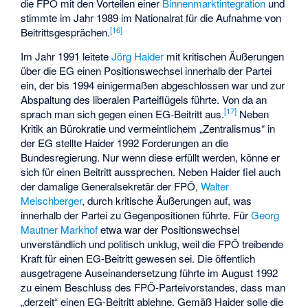
die FPÖ mit den Vorteilen einer
Binnenmarktintegration
und
stimmte im Jahr 1989 im Nationalrat für die Aufnahme von
[
16
]
Beitrittsgesprächen.
Im Jahr 1991 leitete
Jörg Haider
mit kritischen Äußerungen
über die EG einen Positionswechsel innerhalb der Partei
ein, der bis 1994 einigermaßen abgeschlossen war und zur
Abspaltung des liberalen Parteiflügels führte. Von da an
[
17
]
sprach man sich gegen einen EG-Beitritt aus.
Neben
Kritik an Bürokratie und vermeintlichem „Zentralismus“ in
der EG stellte Haider 1992 Forderungen an die
Bundesregierung. Nur wenn diese erfüllt werden, könne er
sich für einen Beitritt aussprechen. Neben Haider fiel auch
der damalige Generalsekretär der FPÖ,
Walter
Meischberger
, durch kritische Äußerungen auf, was
innerhalb der Partei zu Gegenpositionen führte. Für
Georg
Mautner Markhof
etwa war der Positionswechsel
unverständlich und politisch unklug, weil die FPÖ treibende
Kraft für einen EG-Beitritt gewesen sei. Die öffentlich
ausgetragene Auseinandersetzung führte im August 1992
zu einem Beschluss des FPÖ-Parteivorstandes, dass man
„derzeit“ einen EG-Beitritt ablehne. Gemäß Haider solle die