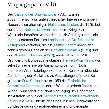
Vorgängerpartei VdU
Der
Verband der Unabhängigen
(VdU) war ein
Zusammenschluss unterschiedlicher Interessengruppen:
Neben vielen ehemaligen
Nationalsozialisten
, die 1945, bei
der ersten
Nationalratswahl
nach dem Krieg, kein
Wahlrecht besaßen, waren darin auch Anhänger der nicht
mehr existenten Parteien
Landbund
und
Großdeutsche
Volkspartei
vertreten, die ein „
Drittes Lager
“ neben den
beiden großen Parteien der
Sozialdemokraten
(
SPÖ
) und
der
Christlich-Sozialen
(
ÖVP
), anstrebten. Der VdU-
Gründer und Bundesparteiobmann
Herbert Alois Kraus
war
selbst um eine liberale Ausrichtung bemüht. Nach
mehreren Wahlniederlagen kam es zu Konflikten über die
Ausrichtung der Partei, die zu Abspaltungen führten. So
gründete
Fritz Stüber
bereits 1953 die
Freiheitliche
Sammlung Österreichs
, deren Wirkung jedoch über einen
Wiener Anhängerzirkel nicht hinausging. Im Dezember
1954 trafen sich in der
Bahnhofsrestauration
Schwarzach-
St. Veit
die VdU-Obleute der fünf südlichen und westlichen
Bundesländer und verabredeten eine grundlegende