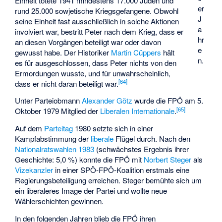
Einheit tötete 1941 mindestens 17.000 Juden und
er
rund 25.000 sowjetische Kriegsgefangene. Obwohl
J
seine Einheit fast ausschließlich in solche Aktionen
a
involviert war, bestritt Peter nach dem Krieg, dass er
hr
an diesen Vorgängen beteiligt war oder davon
e
gewusst habe. Der Historiker
Martin Cüppers
hält
n.
es für ausgeschlossen, dass Peter nichts von den
Ermordungen wusste, und für unwahrscheinlich,
[
64
]
dass er nicht daran beteiligt war.
Unter Parteiobmann
Alexander Götz
wurde die FPÖ am 5.
[
65
]
Oktober 1979 Mitglied der
Liberalen Internationale
.
Auf dem
Parteitag
1980 setzte sich in einer
Kampfabstimmung der
liberale
Flügel durch. Nach den
Nationalratswahlen 1983
(schwächstes Ergebnis ihrer
Geschichte: 5,0 %) konnte die FPÖ mit
Norbert Steger
als
Vizekanzler
in einer SPÖ-FPÖ-Koalition erstmals eine
Regierungsbeteiligung erreichen. Steger bemühte sich um
ein liberaleres Image der Partei und wollte neue
Wählerschichten gewinnen.
In den folgenden Jahren blieb die FPÖ ihren