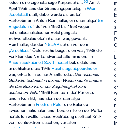
[
60
]
jedoch eine eigenständige Körperschaft.
Am 7.
m
April 1956 fand der Gründungsparteitag in
Wien-
al
Josefstadt
statt; dabei wurde als erster
ig
Parteiobmann Anton Reinthaller, ein ehemaliger
SS
-
e
Brigadeführer
, der von 1950 bis 1953 wegen
s
nationalsozialistischer Betätigung als
F
Schwerstbelasteter inhaftiert war, gewählt.
P
Reinthaller, der der
NSDAP
schon vor dem
Ö
„
Anschluss
“ Österreichs beigetreten war, 1938 die
-
Funktion des NS-Landwirtschaftsministers im
L
Anschlusskabinett Seyß-Inquart
bekleidete und
o
anschließend bis 1945
Reichstagsabgeordneter
g
war, erklärte in seiner Antrittsrede:
„Der nationale
o,
Gedanke bedeutet in seinem Wesen nichts anders
v
als das Bekenntnis der Zugehörigkeit zum
er
deutschen Volk.“
1966 kam es in der Partei zu
w
einem Konflikt, nachdem der damalige
e
Parteiobmann
Friedrich Peter
eine Balance
n
zwischen nationalen und liberalen Teilen der Partei
d
herstellen wollte. Diese Bestrebung stieß auf Kritik
et
von rechtsextremistischen, vor allem
in