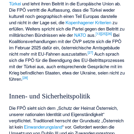
Türkei
und lehnt ihren Beitritt in die Europäische Union ab.
Die FPÖ vertritt die Auffassung, dass die Türkei weder
kulturell noch geographisch einen Teil Europas darstelle
und nicht in der Lage sei, die
Kopenhagener Kriterien
zu
erfüllen. Weiters spricht sich die Partei gegen den Beitritt zu
[
13
]
[
25
]
[
26
]
militärischen Bündnissen wie der
NATO
aus.
Bei
Koalitionsverhandlungen mit der ÖVP setzte sich die FPÖ
im Februar 2025 dafür ein, österreichische Amtsgebäude
[
27
]
nicht mehr mit EU-Fahnen auszustatten.
Auch sprach
sich die FPÖ für die Beendigung des EU-Beitrittsprozesses
mit der Türkei aus, auch entsprechende Gespräche mit im
Krieg befindlichen Staaten, etwa der Ukraine, seien nicht zu
[
28
]
führen.
Innen- und Sicherheitspolitik
Die FPÖ sieht sich dem „Schutz der Heimat Österreich,
unserer nationalen Identität und Eigenständigkeit“
verpflichtet. Traditionell herrscht der Grundsatz „Österreich
ist kein
Einwanderungsland
“ vor. Gefordert werden die
Umsetzung von
Dublin III
und ein Zuwanderungsstopp