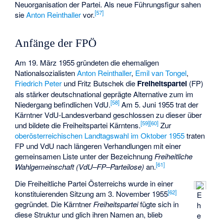
Neuorganisation der Partei. Als neue Führungsfigur sahen
[
57
]
sie
Anton Reinthaller
vor.
Anfänge der FPÖ
Am 19. März 1955 gründeten die ehemaligen
Nationalsozialisten
Anton Reinthaller
,
Emil van Tongel
,
Friedrich Peter
und
Fritz Butschek
die
Freiheitspartei
(FP)
als stärker deutschnational geprägte Alternative zum im
[
58
]
Niedergang befindlichen VdU.
Am 5. Juni 1955 trat der
Kärntner VdU-Landesverband geschlossen zu dieser über
[
59
]
[
60
]
und bildete die Freiheitspartei Kärntens.
Zur
oberösterreichischen Landtagswahl im Oktober 1955
traten
FP und VdU nach längeren Verhandlungen mit einer
gemeinsamen Liste unter der Bezeichnung
Freiheitliche
[
61
]
Wahlgemeinschaft (VdU–FP–Parteilose)
an.
Die Freiheitliche Partei Österreichs wurde in einer
[
62
]
konstituierenden Sitzung am 3. November 1955
E
gegründet. Die Kärntner
Freiheitspartei
fügte sich in
h
diese Struktur und glich ihren Namen an, blieb
e