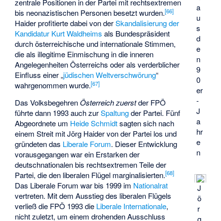
zentrale Positionen in der Partei mit rechtsextremen
a
[
66
]
bis neonazistischen Personen besetzt wurden.
u
Haider profitierte dabei von der
Skandalisierung der
s
Kandidatur Kurt Waldheims
als Bundespräsident
d
durch österreichische und internationale Stimmen,
e
die als illegitime Einmischung in die inneren
n
Angelegenheiten Österreichs oder als verderblicher
9
Einfluss einer „
jüdischen Weltverschwörung
“
0
[
67
]
wahrgenommen wurde.
er
-
Das Volksbegehren
Österreich zuerst
der FPÖ
J
führte dann 1993 auch zur
Spaltung
der Partei. Fünf
a
Abgeordnete um
Heide Schmidt
sagten sich nach
hr
einem Streit mit Jörg Haider von der Partei los und
e
gründeten das
Liberale Forum
. Dieser Entwicklung
n
vorausgegangen war ein Erstarken der
deutschnationalen bis rechtsextremen Teile der
[
68
]
Partei, die den liberalen Flügel marginalisierten.
Das Liberale Forum war bis 1999 im
Nationalrat
J
vertreten. Mit dem Ausstieg des liberalen Flügels
ö
verließ die FPÖ 1993 die
Liberale Internationale
,
r
nicht zuletzt, um einem drohenden Ausschluss
g