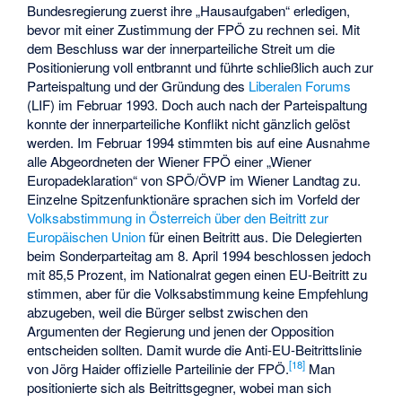
Bundesregierung zuerst ihre „Hausaufgaben“ erledigen,
bevor mit einer Zustimmung der FPÖ zu rechnen sei. Mit
dem Beschluss war der innerparteiliche Streit um die
Positionierung voll entbrannt und führte schließlich auch zur
Parteispaltung und der Gründung des
Liberalen Forums
(LIF) im Februar 1993. Doch auch nach der Parteispaltung
konnte der innerparteiliche Konflikt nicht gänzlich gelöst
werden. Im Februar 1994 stimmten bis auf eine Ausnahme
alle Abgeordneten der Wiener FPÖ einer „Wiener
Europadeklaration“ von SPÖ/ÖVP im Wiener Landtag zu.
Einzelne Spitzenfunktionäre sprachen sich im Vorfeld der
Volksabstimmung in Österreich über den Beitritt zur
Europäischen Union
für einen Beitritt aus. Die Delegierten
beim Sonderparteitag am 8. April 1994 beschlossen jedoch
mit 85,5 Prozent, im Nationalrat gegen einen EU-Beitritt zu
stimmen, aber für die Volksabstimmung keine Empfehlung
abzugeben, weil die Bürger selbst zwischen den
Argumenten der Regierung und jenen der Opposition
entscheiden sollten. Damit wurde die Anti-EU-Beitrittslinie
[
18
]
von Jörg Haider offizielle Parteilinie der FPÖ.
Man
positionierte sich als Beitrittsgegner, wobei man sich