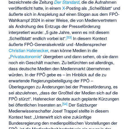
bezeichnete die Zeitung
Der Standard
, die die Aufnahmen
veröffentlicht hatte, in einem
X
-Posting als „Scheißblatt“ und
äußerte sich in Anspielung auf einen Slogan aus dem FPÖ-
Wahlkampf 2024 in einer Weise, die von Medienvertretern
als Androhung des Entzugs der Presseförderung
interpretiert wurde: „5 gute Jahre, wenn es mit diesem
[
53
]
‚Scheißblatt‘ endlich vorbei ist“.
In diesem Kontext
äußerte FPÖ-Generalsekretär und -Mediensprecher
Christian Hafenecker
, man könne Medien in die
„
Privatautonomie
“ übergeben und dann sehen, ob sie dann
noch ein Geschäft machen. Zu befürchten sei allerdings,
dass deutsche Medien den Medienmarkt übernehmen
würden. In der FPÖ gebe es – im Hinblick auf die zu
erwartende Regierungsbeteiligung der FPÖ –
Überlegungen zu Änderungen bei der Presseförderung, es
sei abzulehnen, „dass der Großteil der Medien sich auf die
FPÖ stürzt“. Hafenecker deutete auch geplante Kürzungen
[
54
]
bei öffentlichen Inseraten an.
Der Salzburger
Medienwissenschafter Josef Trappel stellte in diesem
Kontext fest: „Unterwirft sich eine zukünftige
Bundesregierung den medienpolitischen Vorstellungen der
FPÖ, ist die Medienfreiheit bedroht wie nie zuvor in der