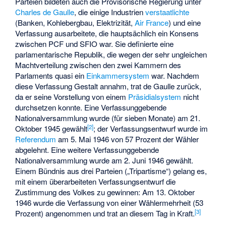
Parteien bildeten auch die Provisorische Regierung unter
Charles de Gaulle
, die einige Industrien
verstaatlichte
(Banken, Kohlebergbau, Elektrizität,
Air France
) und eine
Verfassung ausarbeitete, die hauptsächlich ein Konsens
zwischen PCF und SFIO war. Sie definierte eine
parlamentarische Republik
, die wegen der sehr ungleichen
Machtverteilung zwischen den zwei Kammern des
Parlaments quasi ein
Einkammersystem
war. Nachdem
diese Verfassung Gestalt annahm, trat de Gaulle zurück,
da er seine Vorstellung von einem
Präsidialsystem
nicht
durchsetzen konnte. Eine Verfassunggebende
Nationalversammlung wurde (für sieben Monate) am 21.
[
2
]
Oktober 1945 gewählt
; der Verfassungsentwurf wurde im
Referendum
am 5. Mai 1946 von 57 Prozent der Wähler
abgelehnt. Eine weitere Verfassunggebende
Nationalversammlung wurde am 2. Juni 1946 gewählt.
Einem Bündnis aus drei Parteien („Tripartisme“) gelang es,
mit einem überarbeiteten Verfassungsentwurf die
Zustimmung des Volkes zu gewinnen: Am 13. Oktober
1946 wurde die Verfassung von einer Wählermehrheit (53
[
3
]
Prozent) angenommen und trat an diesem Tag in Kraft.