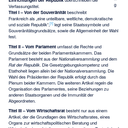
Einrichtungen der Republik
g
Verfassungstitel.
Titel I – Von der Souveränität
beschreibt
Frankreich als „eine unteilbare, weltliche, demokratische
[
1
]
und soziale Republik“,
legt seine Staatssymbole und
Souveränitätsgrundsätze, sowie die Allgemeinheit der Wahl
fest.
Titel II – Vom Parlament
umfasst die Rechte und
Grundsätze der beiden Parlamentskammern. Das
Parlament besteht aus der
Nationalversammlung
und dem
Rat der Republik
. Die Gesetzgebungskompetenz und
Etathoheit liegen allein bei der Nationalversammlung. Die
Wahl des Präsidenten der Republik erfolgt durch das
Plenum beider Kammern. Die weiteren Artikel regeln die
Organisation des Parlamentes, seine Beziehungen zu
anderen Staatsorganen und die Immunität der
Abgeordneten.
Titel III – Vom Wirtschaftsrat
besteht nur aus einem
Artikel, der die Grundlagen des Wirtschaftsrates, eines
Organs zur wirtschaftspolitischen Beratung und