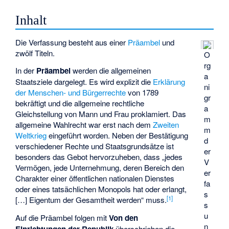
Inhalt
Die Verfassung besteht aus einer
Präambel
und
zwölf Titeln.
O
rg
In der
Präambel
werden die allgemeinen
a
Staatsziele dargelegt. Es wird explizit die
Erklärung
ni
der Menschen- und Bürgerrechte
von 1789
gr
bekräftigt und die allgemeine rechtliche
a
Gleichstellung von Mann und Frau proklamiert. Das
m
allgemeine Wahlrecht war erst nach dem
Zweiten
m
Weltkrieg
eingeführt worden. Neben der Bestätigung
d
verschiedener Rechte und Staatsgrundsätze ist
er
besonders das Gebot hervorzuheben, dass „jedes
V
Vermögen, jede Unternehmung, deren Bereich den
er
Charakter einer öffentlichen nationalen Dienstes
fa
oder eines tatsächlichen Monopols hat oder erlangt,
s
[
1
]
[…] Eigentum der Gesamtheit werden“ muss.
s
u
Auf die Präambel folgen mit
Von den
n
überschrieben die