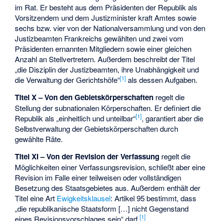
im Rat. Er besteht aus dem Präsidenten der Republik als
Vorsitzendem und dem Justizminister kraft Amtes sowie
sechs bzw. vier von der Nationalversammlung und von den
Justizbeamten Frankreichs gewählten und zwei vom
Präsidenten ernannten Mitgliedern sowie einer gleichen
Anzahl an Stellvertretern. Außerdem beschreibt der Titel
„die Disziplin der Justizbeamten, ihre Unabhängigkeit und
[
1
]
die Verwaltung der Gerichtshöfe“
als dessen Aufgaben.
Titel X – Von den Gebietskörperschaften
regelt die
Stellung der subnationalen Körperschaften. Er definiert die
[
1
]
Republik als „einheitlich und unteilbar“
, garantiert aber die
Selbstverwaltung der Gebietskörperschaften durch
gewählte Räte.
Titel XI – Von der Revision der Verfassung
regelt die
Möglichkeiten einer Verfassungsrevision, schließt aber eine
Revision im Falle einer teilweisen oder vollständigen
Besetzung des Staatsgebietes aus. Außerdem enthält der
Titel eine Art
Ewigkeitsklausel
: Artikel 95 bestimmt, dass
„die republikanische Staatsform […] nicht Gegenstand
[
1
]
eines Revisionsvorschlages sein“ darf.