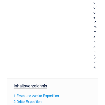
ct
or
d
e
P
ré
m
a
n
o
n
(J
ur
a)
Inhaltsverzeichnis
1
Erste und zweite Expedition
2
Dritte Expedition