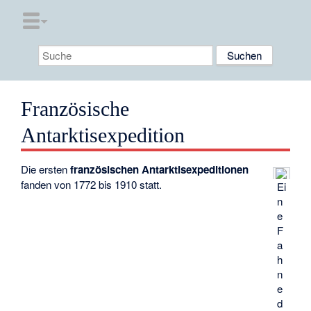
Französische
Antarktisexpedition
Die ersten
französischen Antarktisexpeditionen
fanden von 1772 bis 1910 statt.
Ei
n
e
F
a
h
n
e
d