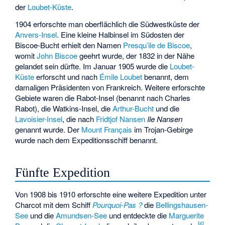
der
Loubet-Küste
.
1904 erforschte man oberflächlich die Südwestküste der
Anvers-Insel
. Eine kleine Halbinsel im Südosten der
Biscoe-Bucht
erhielt den Namen
Presqu’ile de Biscoe
,
womit
John Biscoe
geehrt wurde, der 1832 in der Nähe
gelandet sein dürfte. Im Januar 1905 wurde die
Loubet-
Küste
erforscht und nach
Émile Loubet
benannt, dem
damaligen
Präsidenten von Frankreich
. Weitere erforschte
Gebiete waren die
Rabot-Insel
(benannt nach
Charles
Rabot
), die
Watkins-Insel
, die
Arthur-Bucht
und die
Lavoisier-Insel
, die nach
Fridtjof Nansen
Ile Nansen
genannt wurde. Der
Mount Français
im
Trojan-Gebirge
wurde nach dem Expeditionsschiff benannt.
Fünfte Expedition
Von 1908 bis 1910 erforschte eine weitere Expedition unter
Charcot mit dem Schiff
Pourquoi-Pas ?
die
Bellingshausen-
See
und die
Amundsen-See
und entdeckte die
Marguerite
[
6
]