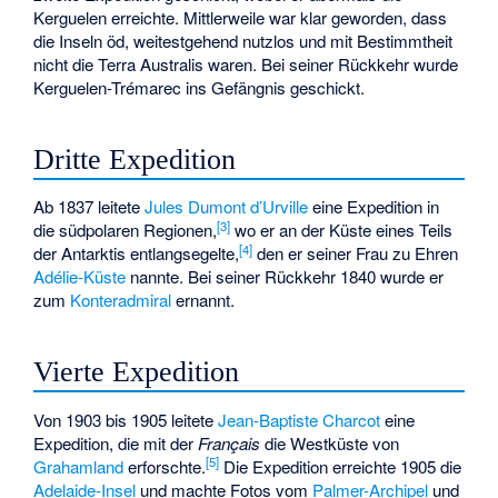
Kerguelen erreichte. Mittlerweile war klar geworden, dass
die Inseln öd, weitestgehend nutzlos und mit Bestimmtheit
nicht die Terra Australis waren. Bei seiner Rückkehr wurde
Kerguelen-Trémarec ins Gefängnis geschickt.
Dritte Expedition
Ab 1837 leitete
Jules Dumont d’Urville
eine Expedition in
[
3
]
die südpolaren Regionen,
wo er an der Küste eines Teils
[
4
]
der Antarktis entlangsegelte,
den er seiner Frau zu Ehren
Adélie-Küste
nannte. Bei seiner Rückkehr 1840 wurde er
zum
Konteradmiral
ernannt.
Vierte Expedition
Von 1903 bis 1905 leitete
Jean-Baptiste Charcot
eine
Expedition, die mit der
Français
die Westküste von
[
5
]
Grahamland
erforschte.
Die Expedition erreichte 1905 die
Adelaide-Insel
und machte Fotos vom
Palmer-Archipel
und