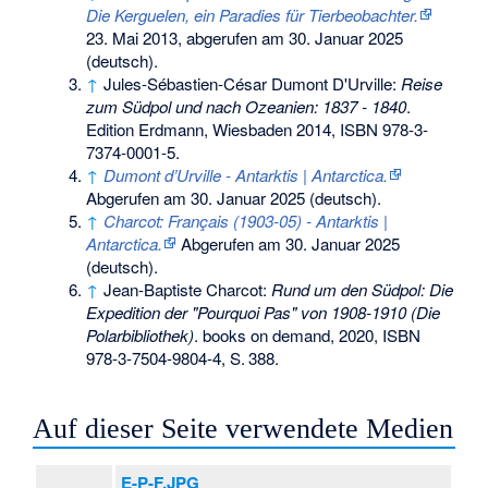
Die Kerguelen, ein Paradies für Tierbeobachter.
23. Mai 2013,
abgerufen am 30. Januar 2025
(deutsch).
↑
Jules-Sébastien-César Dumont D'Urville:
Reise
zum Südpol und nach Ozeanien: 1837 - 1840
.
Edition Erdmann, Wiesbaden 2014,
ISBN 978-3-
7374-0001-5
.
↑
Dumont d’Urville - Antarktis | Antarctica.
Abgerufen am 30. Januar 2025
(deutsch).
↑
Charcot: Français (1903-05) - Antarktis |
Antarctica.
Abgerufen am 30. Januar 2025
(deutsch).
↑
Jean-Baptiste Charcot:
Rund um den Südpol: Die
Expedition der "Pourquoi Pas" von 1908-1910 (Die
Polarbibliothek)
. books on demand, 2020,
ISBN
978-3-7504-9804-4
,
S.
388
.
Auf dieser Seite verwendete Medien
E-P-F.JPG