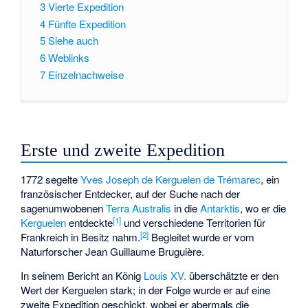
3
Vierte Expedition
4
Fünfte Expedition
5
Siehe auch
6
Weblinks
7
Einzelnachweise
Erste und zweite Expedition
1772 segelte
Yves Joseph de Kerguelen de Trémarec
, ein
französischer Entdecker, auf der Suche nach der
sagenumwobenen
Terra Australis
in die
Antarktis
, wo er die
[
1
]
Kerguelen
entdeckte
und verschiedene Territorien für
[
2
]
Frankreich in Besitz nahm.
Begleitet wurde er vom
Naturforscher
Jean Guillaume Bruguière
.
In seinem Bericht an König
Louis XV.
überschätzte er den
Wert der Kerguelen stark; in der Folge wurde er auf eine
zweite Expedition geschickt, wobei er abermals die