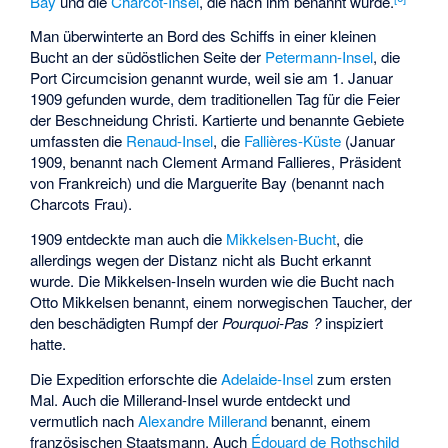
Bay
und die
Charcot-Insel
, die nach ihm benannt wurde.
Man überwinterte an Bord des Schiffs in einer kleinen
Bucht an der südöstlichen Seite der
Petermann-Insel
, die
Port Circumcision
genannt wurde, weil sie am 1. Januar
1909 gefunden wurde, dem traditionellen Tag für die Feier
der Beschneidung Christi. Kartierte und benannte Gebiete
umfassten die
Renaud-Insel
, die
Fallières-Küste
(Januar
1909, benannt nach
Clement Armand Fallieres
, Präsident
von Frankreich) und die Marguerite Bay (benannt nach
Charcots Frau).
1909 entdeckte man auch die
Mikkelsen-Bucht
, die
allerdings wegen der Distanz nicht als Bucht erkannt
wurde. Die
Mikkelsen-Inseln
wurden wie die Bucht nach
Otto Mikkelsen benannt, einem norwegischen Taucher, der
den beschädigten Rumpf der
Pourquoi-Pas ?
inspiziert
hatte.
Die Expedition erforschte die
Adelaide-Insel
zum ersten
Mal. Auch die
Millerand-Insel
wurde entdeckt und
vermutlich nach
Alexandre Millerand
benannt, einem
französischen Staatsmann. Auch
Édouard de Rothschild