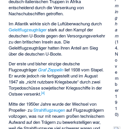
deutsch-italienischen Truppen in Afrika
m
entscheidend durch die Versenkung von
in
Nachschubschiffen getroffen.
g
Im Atlantik wirkte sich die Luftüberwachung durch
h
Geleitflugzeugträger
stark auf den Kampf der
a
deutschen U-Boote gegen den Versorgungsverkehr
m
zu den britischen Inseln aus. Die
(1
Geleitflugzeugträger hatten ihren Anteil am Sieg
4.
über die deutschen U-Boote.
N
o
Der erste und bisher einzige deutsche
v
Flugzeugträger
Graf Zeppelin
lief 1938 vom Stapel.
e
Er wurde jedoch nie fertiggestellt und im August
m
1947 als „nicht nutzbare Kriegsbeute“ durch zwei
b
Torpedoschüsse sowjetischer Kriegsschiffe in der
er
[
4
]
Ostsee versenkt.
1
9
Mitte der 1950er Jahre wurde der Wechsel von
1
Propeller- zu
Strahlflugzeugen
auf Flugzeugträgern
0)
vollzogen, was nur mit neuem großen technischem
Aufwand auf den Trägern zu bewerkstelligen war,
weil die Strahlflugzeuge viel schwerer waren und