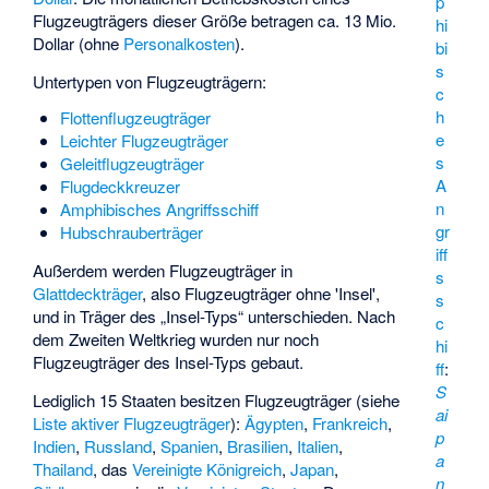
p
Flugzeugträgers dieser Größe betragen ca. 13 Mio.
hi
Dollar (ohne
Personalkosten
).
bi
s
Untertypen von Flugzeugträgern:
c
h
Flottenflugzeugträger
e
Leichter Flugzeugträger
s
Geleitflugzeugträger
A
Flugdeckkreuzer
n
Amphibisches Angriffsschiff
gr
Hubschrauberträger
iff
Außerdem werden Flugzeugträger in
s
Glattdeckträger
, also Flugzeugträger ohne 'Insel',
s
und in Träger des „Insel-Typs“ unterschieden. Nach
c
dem Zweiten Weltkrieg wurden nur noch
hi
Flugzeugträger des Insel-Typs gebaut.
ff
:
S
Lediglich 15 Staaten besitzen Flugzeugträger (siehe
ai
Liste aktiver Flugzeugträger
):
Ägypten
,
Frankreich
,
p
Indien
,
Russland
,
Spanien
,
Brasilien
,
Italien
,
a
Thailand
, das
Vereinigte Königreich
,
Japan
,
n