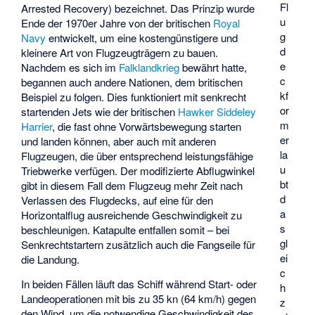
Fl
Arrested Recovery) bezeichnet. Das Prinzip wurde
u
Ende der 1970er Jahre von der britischen
Royal
g
Navy
entwickelt, um eine kostengünstigere und
d
kleinere Art von Flugzeugträgern zu bauen.
e
Nachdem es sich im
Falklandkrieg
bewährt hatte,
c
begannen auch andere Nationen, dem britischen
kf
Beispiel zu folgen. Dies funktioniert mit senkrecht
or
startenden Jets wie der britischen
Hawker Siddeley
m
Harrier
, die fast ohne Vorwärtsbewegung starten
er
und landen können, aber auch mit anderen
la
Flugzeugen, die über entsprechend leistungsfähige
u
Triebwerke verfügen. Der modifizierte Abflugwinkel
bt
gibt in diesem Fall dem Flugzeug mehr Zeit nach
d
Verlassen des Flugdecks, auf eine für den
a
Horizontalflug ausreichende Geschwindigkeit zu
s
beschleunigen. Katapulte entfallen somit – bei
gl
Senkrechtstartern zusätzlich auch die Fangseile für
ei
die Landung.
c
In beiden Fällen läuft das Schiff während Start- oder
h
Landeoperationen mit bis zu 35 kn (64 km/h) gegen
z
den Wind, um die notwendige Geschwindigkeit des