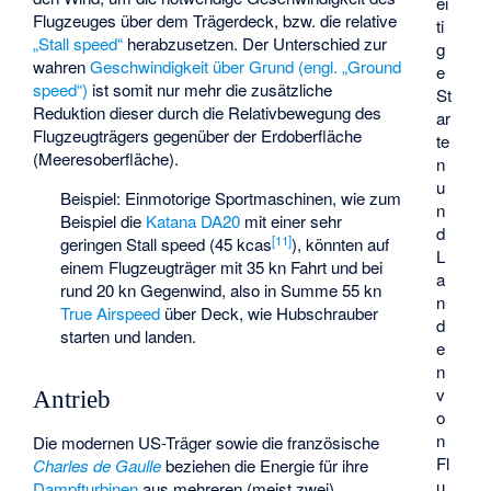
ei
Flugzeuges über dem Trägerdeck, bzw. die relative
ti
„Stall speed“
herabzusetzen. Der Unterschied zur
g
wahren
Geschwindigkeit über Grund (engl. „Ground
e
speed“)
ist somit nur mehr die zusätzliche
St
Reduktion dieser durch die Relativbewegung des
ar
Flugzeugträgers gegenüber der Erdoberfläche
te
(Meeresoberfläche).
n
u
Beispiel: Einmotorige Sportmaschinen, wie zum
n
Beispiel die
Katana DA20
mit einer sehr
d
[
11
]
geringen Stall speed (45 kcas
), könnten auf
L
einem Flugzeugträger mit 35 kn Fahrt und bei
a
rund 20 kn Gegenwind, also in Summe 55 kn
n
True Airspeed
über Deck, wie Hubschrauber
d
starten und landen.
e
n
v
Antrieb
o
n
Die modernen US-Träger sowie die französische
Fl
Charles de Gaulle
beziehen die Energie für ihre
u
Dampfturbinen
aus mehreren (meist zwei)