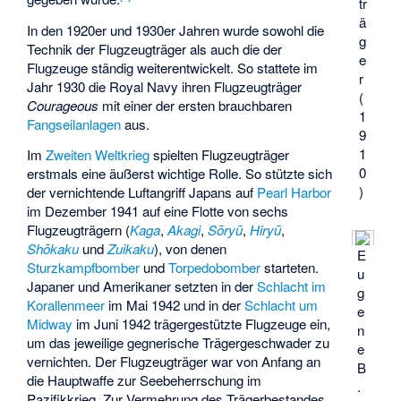
tr
ä
In den 1920er und 1930er Jahren wurde sowohl die
g
Technik der Flugzeugträger als auch die der
e
Flugzeuge ständig weiterentwickelt. So stattete im
r
Jahr 1930 die Royal Navy ihren Flugzeugträger
(
Courageous
mit einer der ersten brauchbaren
1
Fangseilanlagen
aus.
9
1
Im
Zweiten Weltkrieg
spielten Flugzeugträger
0
erstmals eine äußerst wichtige Rolle. So stützte sich
)
der vernichtende Luftangriff Japans auf
Pearl Harbor
im Dezember 1941 auf eine Flotte von sechs
Flugzeugträgern (
Kaga
,
Akagi
,
Sōryū
,
Hiryū
,
Shōkaku
und
Zuikaku
), von denen
E
Sturzkampfbomber
und
Torpedobomber
starteten.
u
Japaner und Amerikaner setzten in der
Schlacht im
g
Korallenmeer
im Mai 1942 und in der
Schlacht um
e
Midway
im Juni 1942 trägergestützte Flugzeuge ein,
n
um das jeweilige gegnerische Trägergeschwader zu
e
vernichten. Der Flugzeugträger war von Anfang an
B
die Hauptwaffe zur Seebeherrschung im
.
Pazifikkrieg. Zur Vermehrung des Trägerbestandes