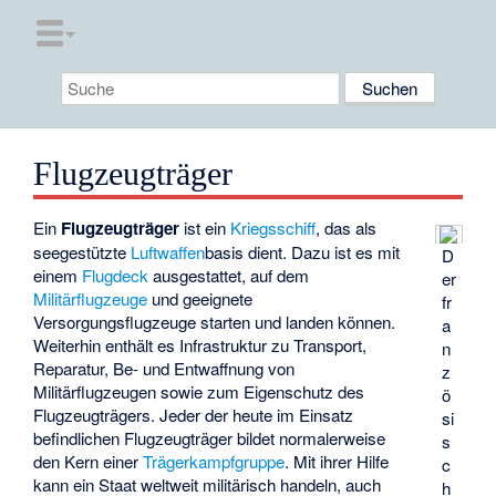
Flugzeugträger
Ein
Flugzeugträger
ist ein
Kriegsschiff
, das als
seegestützte
Luftwaffen
basis dient. Dazu ist es mit
D
einem
Flugdeck
ausgestattet, auf dem
er
Militärflugzeuge
und geeignete
fr
Versorgungsflugzeuge starten und landen können.
a
Weiterhin enthält es Infrastruktur zu Transport,
n
Reparatur, Be- und Entwaffnung von
z
Militärflugzeugen sowie zum Eigenschutz des
ö
Flugzeugträgers. Jeder der heute im Einsatz
si
befindlichen Flugzeugträger bildet normalerweise
s
den Kern einer
Trägerkampfgruppe
. Mit ihrer Hilfe
c
kann ein Staat weltweit militärisch handeln, auch
h