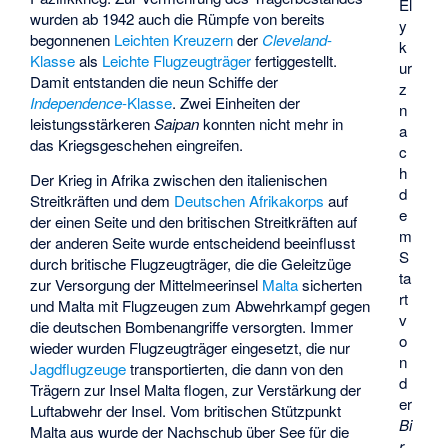
El
wurden ab 1942 auch die Rümpfe von bereits
y
begonnenen
Leichten Kreuzern
der
Cleveland
-
k
Klasse
als
Leichte Flugzeugträger
fertiggestellt.
ur
Damit entstanden die neun Schiffe der
z
Independence
-Klasse
. Zwei Einheiten der
n
leistungsstärkeren
Saipan
konnten nicht mehr in
a
das Kriegsgeschehen eingreifen.
c
h
Der Krieg in Afrika zwischen den italienischen
d
Streitkräften und dem
Deutschen Afrikakorps
auf
e
der einen Seite und den britischen Streitkräften auf
m
der anderen Seite wurde entscheidend beeinflusst
S
durch britische Flugzeugträger, die die Geleitzüge
ta
zur Versorgung der Mittelmeerinsel
Malta
sicherten
rt
und Malta mit Flugzeugen zum Abwehrkampf gegen
v
die deutschen Bombenangriffe versorgten. Immer
o
wieder wurden Flugzeugträger eingesetzt, die nur
n
Jagdflugzeuge
transportierten, die dann von den
d
Trägern zur Insel Malta flogen, zur Verstärkung der
er
Luftabwehr der Insel. Vom britischen Stützpunkt
Bi
Malta aus wurde der Nachschub über See für die
r