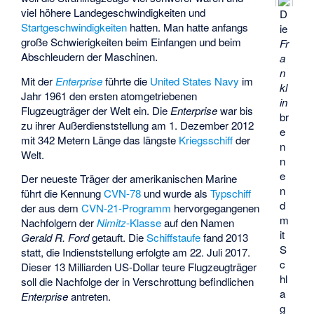
viel höhere Landegeschwindigkeiten und
D
Startgeschwindigkeiten
hatten. Man hatte anfangs
ie
große Schwierigkeiten beim Einfangen und beim
Fr
Abschleudern der Maschinen.
a
n
Mit der
Enterprise
führte die
United States Navy
im
kl
Jahr 1961 den ersten atomgetriebenen
in
Flugzeugträger der Welt ein. Die
Enterprise
war bis
br
zu ihrer Außerdienststellung am 1. Dezember 2012
e
mit 342 Metern Länge das längste
Kriegsschiff
der
n
Welt.
n
e
Der neueste Träger der amerikanischen Marine
n
führt die Kennung
CVN-78
und wurde als
Typschiff
d
der aus dem
CVN-21-Programm
hervorgegangenen
m
Nachfolgern der
Nimitz
-Klasse
auf den Namen
it
Gerald R. Ford
getauft. Die
Schiffstaufe
fand 2013
S
statt, die Indienststellung erfolgte am 22. Juli 2017.
c
Dieser 13 Milliarden US-Dollar teure Flugzeugträger
hl
soll die Nachfolge der in Verschrottung befindlichen
a
Enterprise
antreten.
g