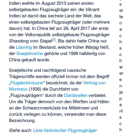
Indien weihte im August 2013 seinen ersten
s
selbstgebauten Flugzeugträger ein: die
Vikrant
.
ei
Indien ist damit das sechste Land der Welt, das
te
einen selbstgebauten Flugzeugträger (oder mehrere
n
davon) hat. In China lief am 26. April 2017 der erste
a
von der Volksrepublik selbstgebaute Flugzeugträger
c
[
5
]
Shandong
vom Stapel
. Bis dahin hatte China nur
h
die
Liaoning
im Bestand, welche früher
Warjag
hieß,
s
der
Sowjetmarine
gehörte und 1998 halbfertig von
c
China gekauft wurde.
h
w
Sowjetische und nachfolgend russische
er
Trägerschiffe werden offiziell immer mit dem Begriff
e
„
Flugdeckkreuzer
“ bezeichnet, da der
Vertrag von
n
Montreux
(1936) die Durchfahrt von
ja
„Flugzeugträgern“ durch die
Dardanellen
verbietet.
p
Um die Träger dennoch von den Werften und Häfen
a
an der Schwarzmeerküste ins Mittelmeer und
ni
zurück verlegen zu können, verwendet man diese
s
Bezeichnung.
c
h
Siehe auch
:
Liste historischer Flugzeugträger