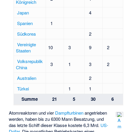
Königreich
Japan
4
Spanien
1
Südkorea
2
Vereinigte
10
3
9
2
Staaten
Volksrepublik
3
1
3
2
China
Australien
2
Türkei
1
1
Summe
21
5
30
6
Atomreaktoren und vier
Dampfturbinen
angetrieben
werden, haben bis zu 6300 Mann Besatzung, und
A
das letzte Schiff dieser Klasse kostete 6,3 Mrd.
US-
m
Dollar
. Die monatlichen Betriebskosten eines