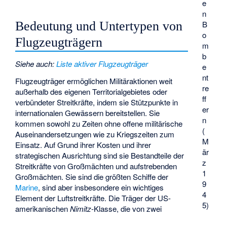
e
n
Bedeutung und Untertypen von
B
o
Flugzeugträgern
m
b
Siehe auch
:
Liste aktiver Flugzeugträger
e
nt
Flugzeugträger ermöglichen Militäraktionen weit
re
außerhalb des eigenen Territorialgebietes oder
ff
verbündeter Streitkräfte, indem sie Stützpunkte in
er
internationalen Gewässern bereitstellen. Sie
n
kommen sowohl zu Zeiten ohne offene militärische
(
Auseinandersetzungen wie zu Kriegszeiten zum
M
Einsatz. Auf Grund ihrer Kosten und ihrer
är
strategischen Ausrichtung sind sie Bestandteile der
z
Streitkräfte von Großmächten und aufstrebenden
1
Großmächten. Sie sind die größten Schiffe der
9
Marine
, sind aber insbesondere ein wichtiges
4
Element der Luftstreitkräfte. Die Träger der US-
5)
amerikanischen
Nimitz
-Klasse, die von zwei