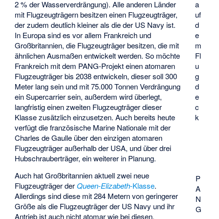
a
2 % der Wasserverdrängung). Alle anderen Länder
uf
mit Flugzeugträgern besitzen einen Flugzeugträger,
d
der zudem deutlich kleiner als die der US Navy ist.
e
In Europa sind es vor allem Frankreich und
m
Großbritannien, die Flugzeugträger besitzen, die mit
Fl
ähnlichen Ausmaßen entwickelt werden. So möchte
u
Frankreich mit dem
PANG
-Projekt einen atomaren
g
Flugzeugträger bis 2038 entwickeln, dieser soll 300
d
Meter lang sein und mit 75.000 Tonnen Verdrängung
e
ein Supercarrier sein, außerdem wird überlegt,
c
langfristig einen zweiten Flugzeugträger dieser
k
Klasse zusätzlich einzusetzen. Auch bereits heute
verfügt die französische Marine Nationale mit der
Charles de Gaulle über den einzigen atomaren
Flugzeugträger außerhalb der USA, und über drei
Hubschrauberträger, ein weiterer in Planung.
Auch hat Großbritannien aktuell zwei neue
P
Flugzeugträger der
Queen-Elizabeth
-Klasse
.
A
Allerdings sind diese mit 284 Metern von geringerer
N
Größe als die Flugzeugträger der US Navy und ihr
G
Antrieb ist auch nicht atomar wie bei diesen.