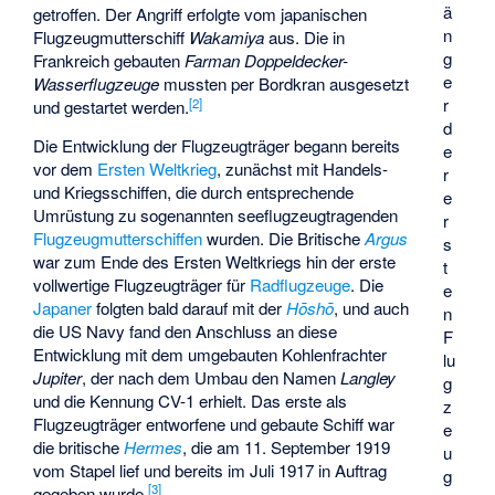
ä
getroffen. Der Angriff erfolgte vom japanischen
n
Flugzeugmutterschiff
Wakamiya
aus. Die in
g
Frankreich gebauten
Farman Doppeldecker-
e
Wasserflugzeuge
mussten per Bordkran ausgesetzt
r
[
2
]
und gestartet werden.
d
Die Entwicklung der Flugzeugträger begann bereits
e
vor dem
Ersten Weltkrieg
, zunächst mit Handels-
r
und Kriegsschiffen, die durch entsprechende
e
Umrüstung zu sogenannten seeflugzeugtragenden
r
Flugzeugmutterschiffen
wurden. Die Britische
Argus
s
war zum Ende des Ersten Weltkriegs hin der erste
t
vollwertige Flugzeugträger für
Radflugzeuge
. Die
e
Japaner
folgten bald darauf mit der
Hōshō
, und auch
n
die US Navy fand den Anschluss an diese
F
Entwicklung mit dem umgebauten Kohlenfrachter
lu
Jupiter
, der nach dem Umbau den Namen
Langley
g
und die Kennung CV-1 erhielt. Das erste als
z
Flugzeugträger entworfene und gebaute Schiff war
e
die britische
Hermes
, die am 11. September 1919
u
vom Stapel lief und bereits im Juli 1917 in Auftrag
g
[
3
]
gegeben wurde.