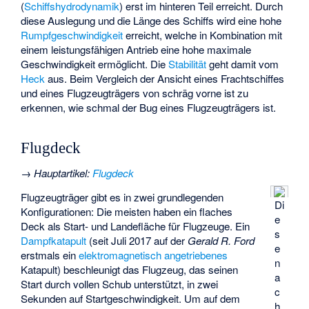
(
Schiffshydrodynamik
) erst im hinteren Teil erreicht. Durch
diese Auslegung und die Länge des Schiffs wird eine hohe
Rumpfgeschwindigkeit
erreicht, welche in Kombination mit
einem leistungsfähigen Antrieb eine hohe maximale
Geschwindigkeit ermöglicht. Die
Stabilität
geht damit vom
Heck
aus. Beim Vergleich der Ansicht eines Frachtschiffes
und eines Flugzeugträgers von schräg vorne ist zu
erkennen, wie schmal der Bug eines Flugzeugträgers ist.
Flugdeck
→
Hauptartikel
:
Flugdeck
Flugzeugträger gibt es in zwei grundlegenden
Di
Konfigurationen: Die meisten haben ein flaches
e
Deck als Start- und Landefläche für Flugzeuge. Ein
s
Dampfkatapult
(seit Juli 2017 auf der
Gerald R. Ford
e
erstmals ein
elektromagnetisch angetriebenes
n
Katapult) beschleunigt das Flugzeug, das seinen
a
Start durch vollen Schub unterstützt, in zwei
c
Sekunden auf Startgeschwindigkeit. Um auf dem
h