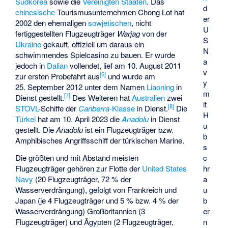
Südkorea
sowie die
Vereinigten Staaten
. Das
d
chinesische
Tourismusunternehmen Chong Lot hat
er
2002 den ehemaligen
sowjetischen
, nicht
U
fertiggestellten Flugzeugträger
Warjag
von der
S
Ukraine
gekauft, offiziell um daraus ein
N
schwimmendes Spielcasino zu bauen. Er wurde
a
jedoch in
Dalian
vollendet, lief am 10. August 2011
v
[
6
]
zur ersten Probefahrt aus
und wurde am
y
25. September 2012 unter dem Namen
Liaoning
in
m
[
7
]
Dienst gestellt.
Des Weiteren hat
Australien
zwei
it
[
8
]
STOVL
-Schiffe der
Canberra
-Klasse
in Dienst.
Die
H
Türkei
hat am 10. April 2023 die
Anadolu
in Dienst
u
gestellt. Die
Anadolu
ist ein Flugzeugträger bzw.
b
Amphibisches Angriffsschiff der türkischen Marine.
s
c
Die größten und mit Abstand meisten
hr
Flugzeugträger gehören zur Flotte der
United States
a
Navy
(20 Flugzeugträger, 72 % der
u
Wasserverdrängung), gefolgt von Frankreich und
b
Japan (je 4 Flugzeugträger und 5 % bzw. 4 % der
er
Wasserverdrängung) Großbritannien (3
n
Flugzeugträger) und Ägypten (2 Flugzeugträger,