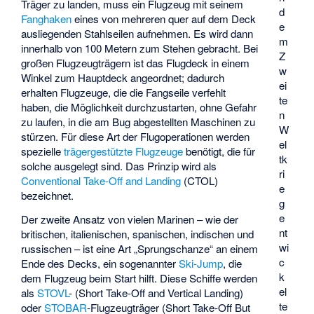
Träger zu landen, muss ein Flugzeug mit seinem
d
Fanghaken
eines von mehreren quer auf dem Deck
e
ausliegenden Stahlseilen aufnehmen. Es wird dann
m
innerhalb von 100 Metern zum Stehen gebracht. Bei
Z
großen Flugzeugträgern ist das Flugdeck in einem
w
Winkel zum Hauptdeck angeordnet; dadurch
ei
erhalten Flugzeuge, die die Fangseile verfehlt
te
haben, die Möglichkeit durchzustarten, ohne Gefahr
n
zu laufen, in die am Bug abgestellten Maschinen zu
W
stürzen. Für diese Art der Flugoperationen werden
el
spezielle
trägergestützte Flugzeuge
benötigt, die für
tk
solche ausgelegt sind. Das Prinzip wird als
ri
Conventional Take-Off and Landing
(CTOL)
e
bezeichnet.
g
e
Der zweite Ansatz von vielen Marinen – wie der
nt
britischen, italienischen, spanischen, indischen und
wi
russischen – ist eine Art „Sprungschanze“ an einem
c
Ende des Decks, ein sogenannter
Ski-Jump
, die
k
dem Flugzeug beim Start hilft. Diese Schiffe werden
el
als
STOVL
- (Short Take-Off and Vertical Landing)
te
oder
STOBAR
-Flugzeugträger (Short Take-Off But