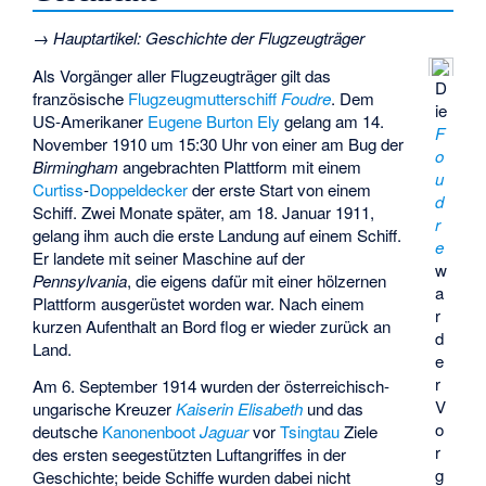
→
Hauptartikel
:
Geschichte der Flugzeugträger
Als Vorgänger aller Flugzeugträger gilt das
D
französische
Flugzeugmutterschiff
Foudre
. Dem
ie
US-Amerikaner
Eugene Burton Ely
gelang am 14.
F
November 1910 um 15:30 Uhr von einer am Bug der
o
Birmingham
angebrachten Plattform mit einem
u
Curtiss
-
Doppeldecker
der erste Start von einem
d
Schiff. Zwei Monate später, am 18. Januar 1911,
r
gelang ihm auch die erste Landung auf einem Schiff.
e
Er landete mit seiner Maschine auf der
w
Pennsylvania
, die eigens dafür mit einer hölzernen
a
Plattform ausgerüstet worden war. Nach einem
r
kurzen Aufenthalt an Bord flog er wieder zurück an
d
Land.
e
r
Am 6. September 1914 wurden der österreichisch-
V
ungarische Kreuzer
Kaiserin Elisabeth
und das
o
deutsche
Kanonenboot
Jaguar
vor
Tsingtau
Ziele
r
des ersten seegestützten Luftangriffes in der
g
Geschichte; beide Schiffe wurden dabei nicht