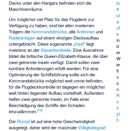
Decks unter den Hangars befinden sich die
hi
Maschinenräume.
ff
st
Um möglichst viel Platz für das Flugdeck zur
a
Verfügung zu haben, sind bei allen modernen
uf
Trägern die
Kommandobrücke
, alle
Antennen
und
e
Radaranlagen
auf einem einzigen Decksaufbau
in
untergebracht. Diese sogenannte „
Insel
“ liegt
d
meistens an der
Steuerbordseite
. Eine Ausnahme
er
bildet die britische
Queen-Elizabeth
-Klasse, die über
W
zwei getrennte Inseln verfügt. Damit sollen zwei
er
konträre Anforderungen erfüllt werden: Für eine
ft
Optimierung der Schiffsführung sollte sich die
v
Kommandobrücke möglichst weit vorne befinden,
o
für die Flugdeckkontrolle ist dagegen ein möglichst
n
weit hinten liegender Aufbau vorteilhaft. Außerdem
R
helfen zwei getrennte Inseln, im Falle einer
o
Beschädigung des Schiffs den Schaden
s
[
10
]
einzudämmen.
yt
h
Der
Rumpf
ist auf eine hohe Geschwindigkeit
ausgelegt, daher wird der maximale
Völligkeitsgrad