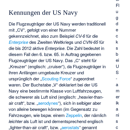
Fl
u
Kennungen der US Navy
g
d
Die Flugzeugträger der US Navy werden traditionell
e
mit „CV“, gefolgt von einer Nummer
c
gekennzeichnet, also zum Beispiel
CV-6
für die
k
Enterprise
des Zweiten Weltkriegs und
CVN-65
für
s
die bis 2012 aktive
Enterprise
. Die Zahl bedeutet in
b
diesem Fall den 6. bzw. 65. in Auftrag gegebenen
ei
Flugzeugträger der US Navy. Das „C“ steht für
U
„Kreuzer“ (englisch: „cruiser“), da Flugzeugträger in
S
ihren Anfängen umgebaute Kreuzer und
-
ursprünglich der „
Scouting Force
“ zugeordnet
a
waren. Der Buchstabe „V“ deklariert bei der US
m
Navy eine bestimmte Klasse von Luftfahrzeugen,
er
die schwerer als Luft sind (englisch: „heavier-than-
ik
air craft“, bzw. „
aerodynes
“), sich in selbiger aber
a
von alleine bewegen können (im Gegensatz zu
ni
Fahrzeugen, wie bspw. einem
Zeppelin
, der nämlich
s
leichter
als Luft ist und dementsprechend englisch
c
„lighter-than-air craft“, bzw. „
aerostats
“ genannt