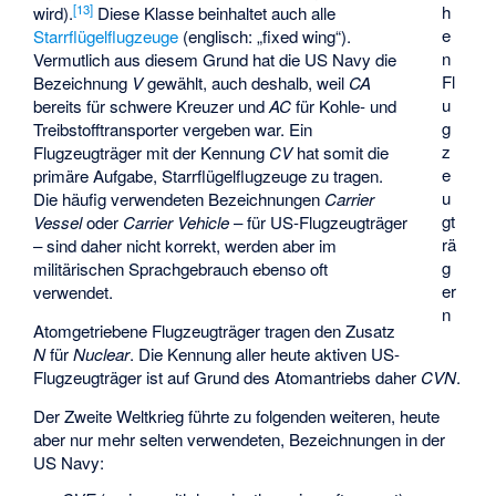
[
13
]
h
wird).
Diese Klasse beinhaltet auch alle
e
Starrflügelflugzeuge
(englisch: „fixed wing“).
n
Vermutlich aus diesem Grund hat die US Navy die
Fl
Bezeichnung
V
gewählt, auch deshalb, weil
CA
u
bereits für schwere Kreuzer und
AC
für Kohle- und
g
Treibstofftransporter vergeben war. Ein
z
Flugzeugträger mit der Kennung
CV
hat somit die
e
primäre Aufgabe, Starrflügelflugzeuge zu tragen.
u
Die häufig verwendeten Bezeichnungen
Carrier
gt
Vessel
oder
Carrier Vehicle
– für US-Flugzeugträger
rä
– sind daher nicht korrekt, werden aber im
g
militärischen Sprachgebrauch ebenso oft
er
verwendet.
n
Atomgetriebene Flugzeugträger tragen den Zusatz
N
für
Nuclear
. Die Kennung aller heute aktiven US-
Flugzeugträger ist auf Grund des Atomantriebs daher
CVN
.
Der Zweite Weltkrieg führte zu folgenden weiteren, heute
aber nur mehr selten verwendeten, Bezeichnungen in der
US Navy: