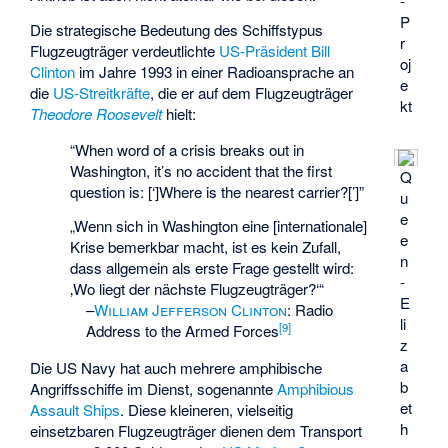
-
P
Die strategische Bedeutung des Schiffstypus
r
Flugzeugträger verdeutlichte
US-Präsident
Bill
oj
Clinton
im Jahre 1993 in einer Radioansprache an
e
die
US-Streitkräfte
, die er auf dem Flugzeugträger
kt
Theodore Roosevelt
hielt:
“When word of a crisis breaks out in
Washington, it’s no accident that the first
Q
question is: [‘]Where is the nearest carrier?[’]”
u
e
„Wenn sich in Washington eine [internationale]
e
Krise bemerkbar macht, ist es kein Zufall,
n
dass allgemein als erste Frage gestellt wird:
-
‚Wo liegt der nächste Flugzeugträger?‘“
E
–
William Jefferson Clinton
:
Radio
li
[
9
]
Address to the Armed Forces
z
a
Die US Navy hat auch mehrere amphibische
b
Angriffsschiffe im Dienst, sogenannte
Amphibious
et
Assault Ships
. Diese kleineren, vielseitig
h
einsetzbaren Flugzeugträger dienen dem Transport