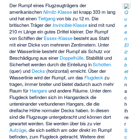
Der Rumpf eines Flugzeugträgers der
amerikanischen
Nimitz
-Klasse
ist knapp 333 m lang
Q
und hat einen
Tiefgang
von bis zu 12 m. Die
u
britischen Träger der
Invincible
-Klasse
sind mit rund
e
210 m Länge ein gutes Drittel kleiner. Der Rumpf
e
von Schiffen der
Essex-Klasse
besteht aus Stahl
n
mit einer Dicke von mehreren Zentimetern. Unter
El
der Wasserlinie besteht der Rumpf als Schutz vor
iz
Beschädigung aus einer
Doppelhülle
. Stabilität und
a
Sicherheit werden durch die Einteilung in
Schotten
b
(quer) und
Decks
(horizontal) erreicht. Über der
et
Wasserlinie wird der Rumpf, um das
Flugdeck
zu
h
tragen, immer breiter und bietet dadurch auch mehr
n
Raum für
Hangars
und andere Räume. Unter dem
a
Flugdeck befinden sich im
Hangardeck
die
c
untereinander verbundenen Hangars, die die
h
dreifache Höhe normaler Decks haben. In diesen
ih
sind die Flugzeuge untergebracht und können dort
re
gewartet werden. Sie werden über bis zu vier
r
Aufzüge
, die sich seitlich am oder direkt im Rumpf
S
befinden, zum Flugdeck gebracht. Weitere drei
c