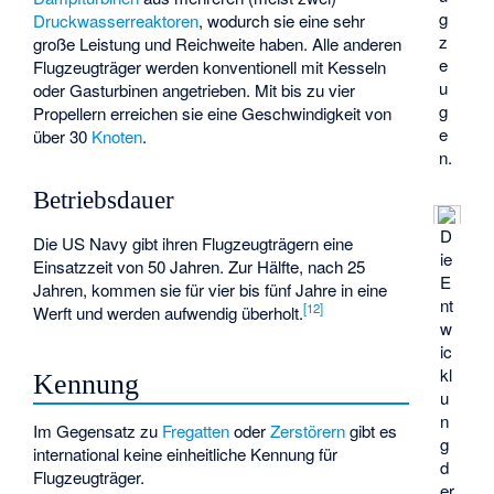
g
Druckwasserreaktoren
, wodurch sie eine sehr
z
große Leistung und Reichweite haben. Alle anderen
e
Flugzeugträger werden konventionell mit Kesseln
u
oder Gasturbinen angetrieben. Mit bis zu vier
g
Propellern erreichen sie eine Geschwindigkeit von
e
über 30
Knoten
.
n.
Betriebsdauer
D
Die US Navy gibt ihren Flugzeugträgern eine
ie
Einsatzzeit von 50 Jahren. Zur Hälfte, nach 25
E
Jahren, kommen sie für vier bis fünf Jahre in eine
nt
[
12
]
Werft und werden aufwendig überholt.
w
ic
kl
Kennung
u
n
Im Gegensatz zu
Fregatten
oder
Zerstörern
gibt es
g
international keine einheitliche Kennung für
d
Flugzeugträger.
er