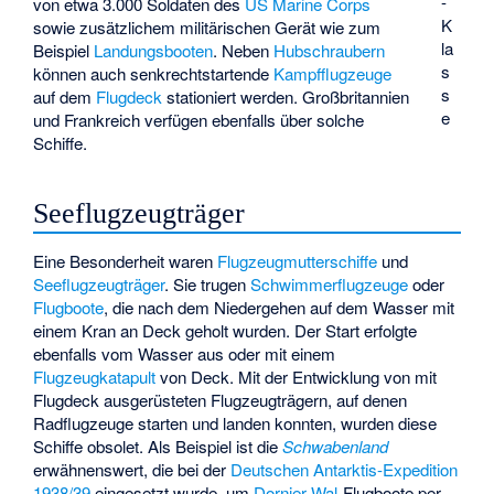
-
von etwa 3.000 Soldaten des
US Marine Corps
K
sowie zusätzlichem militärischen Gerät wie zum
la
Beispiel
Landungsbooten
. Neben
Hubschraubern
s
können auch senkrechtstartende
Kampfflugzeuge
s
auf dem
Flugdeck
stationiert werden. Großbritannien
e
und Frankreich verfügen ebenfalls über solche
Schiffe.
Seeflugzeugträger
Eine Besonderheit waren
Flugzeugmutterschiffe
und
Seeflugzeugträger
. Sie trugen
Schwimmerflugzeuge
oder
Flugboote
, die nach dem Niedergehen auf dem Wasser mit
einem Kran an Deck geholt wurden. Der Start erfolgte
ebenfalls vom Wasser aus oder mit einem
Flugzeugkatapult
von Deck. Mit der Entwicklung von mit
Flugdeck ausgerüsteten Flugzeugträgern, auf denen
Radflugzeuge starten und landen konnten, wurden diese
Schiffe obsolet. Als Beispiel ist die
Schwabenland
erwähnenswert, die bei der
Deutschen Antarktis-Expedition
1938/39
eingesetzt wurde, um
Dornier
Wal
-Flugboote per