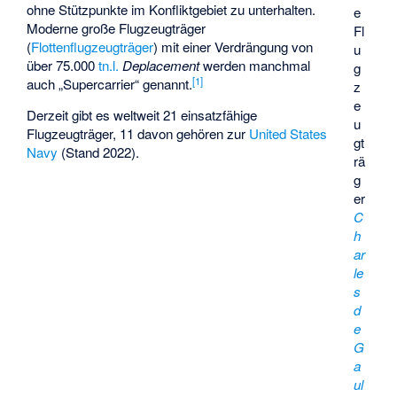
ohne Stützpunkte im Konfliktgebiet zu unterhalten.
e
Moderne große Flugzeugträger
Fl
(
Flottenflugzeugträger
) mit einer Verdrängung von
u
über 75.000
tn.l.
Deplacement
werden manchmal
g
[
1
]
auch „Supercarrier“ genannt.
z
e
Derzeit gibt es weltweit 21 einsatzfähige
u
Flugzeugträger, 11 davon gehören zur
United States
gt
Navy
(Stand 2022).
rä
g
er
C
h
ar
le
s
d
e
G
a
ul