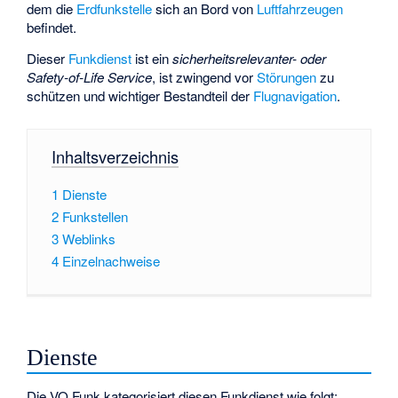
dem die
Erdfunkstelle
sich an Bord von
Luftfahrzeugen
befindet.
Dieser
Funkdienst
ist ein
sicherheitsrelevanter- oder
Safety-of-Life Service
, ist zwingend vor
Störungen
zu
schützen und wichtiger Bestandteil der
Flugnavigation
.
Inhaltsverzeichnis
1
Dienste
2
Funkstellen
3
Weblinks
4
Einzelnachweise
Dienste
Die VO Funk kategorisiert diesen Funkdienst wie folgt: