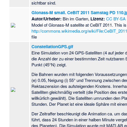
sichtbar sind.
Glonass-M small. CeBIT 2011 Samstag PD 110.j
Autor/Urheber:
Bin im Garten,
Lizenz:
CC BY-SA 
Model of Glonass-M satellite at CeBIT 2011. This is
http://commons.wikimedia.org/wiki/File:CeBIT_
file
ConstellationGPS.gif
Eine Simulation von 24 GPS-Satelliten (4 auf jeder 
die Anzahl der zu einer bestimmten Zeit nutzbaren S
Punkt (45°N) zeigt.
Die Bahnen wurden mit folgenden Voraussetzungen s
(e) 0.05, Neigung (i) 55° und Trennung zwischen de
Rektaszension des aufsteigenden Knotens. Innerhal
Satelliten gleichmäßig verteilt (die Position des erst
willkürlich gewählt). Die Satelliten umrunden den Pl
Stunden. Der Planet ist eine ideale Sphäre mit ei
Der Zeitraffer beschleunigt die Animation ca. um d
führt, dass 24 Stunden in einer halben Minute ver
des Planeten). Die Simulation wurde mit MATLAB er