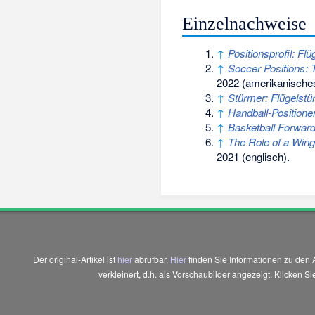
Einzelnachweise
↑
Positionsprofil: Flü
↑
Soccer Positions:
2022
(amerikanisches
↑
Stürmer: Flügelstü
↑
Handball-Positione
↑
Basketball Forward
↑
The Role of a Win
2021
(englisch).
Der original-Artikel ist
hier
abrufbar.
Hier
finden Sie Informationen zu den 
verkleinert, d.h. als Vorschaubilder angezeigt. Klicken