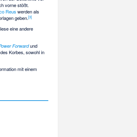
ch vorne stößt.
co Reus
werden als
[
3
]
orlagen geben.
diese eine andere
Power Forward
und
e des Korbes, sowohl in
formation mit einem