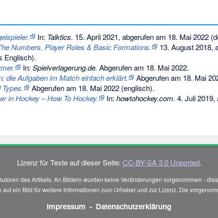
gelspieler.
In:
Talktics.
15. April 2021,
abgerufen am 18. Mai 2022
(d
 The Numbers, Player Roles & Basic Formations.
13. August 2018,
a
 Englisch).
rmer.
In:
Spielverlagerung.de.
Abgerufen am 18. Mai 2022
.
n: die Aufgaben im Match einfach erklärt.
Abgerufen am 18. Mai 20
 Types.
Abgerufen am 18. Mai 2022
(englisch).
ger in Hockey – How To Hockey.
In:
howtohockey.com.
4. Juli 2019,
Lizenz für Texte auf dieser Seite:
CC-BY-SA 3.0 Unported
.
Autoren des Artikels. An Bildern wurden keine Veränderungen vorgenommen - diese
 Sie auf ein Bild für weitere Informationen zum Urheber und zur Lizenz. Die vorg
Impressum
-
Datenschutzerklärung