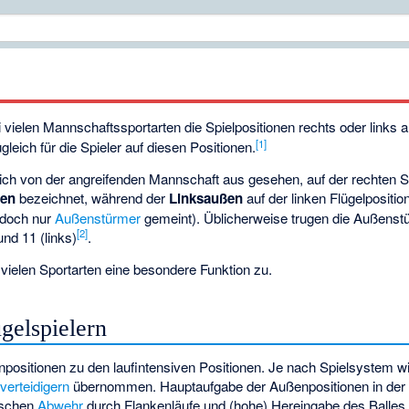
vielen Mannschaftssportarten die Spielpositionen rechts oder links 
[
1
]
ugleich für die Spieler auf diesen Positionen.
 sich von der angreifenden Mannschaft aus gesehen, auf der rechten S
ßen
bezeichnet, während der
Linksaußen
auf der linken Flügelposition
edoch nur
Außenstürmer
gemeint). Üblicherweise trugen die Außenstü
[
2
]
und 11 (links)
.
vielen Sportarten eine besondere Funktion zu.
ügelspielern
ositionen zu den laufintensiven Positionen. Je nach Spielsystem wi
erteidigern
übernommen. Hauptaufgabe der Außenpositionen in der 
ischen
Abwehr
durch Flankenläufe und (hohe) Hereingabe des Balles v