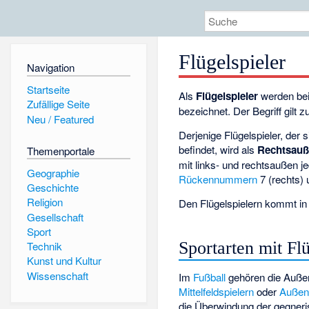
Flügelspieler
Navigation
Startseite
Als
Flügelspieler
werden bei 
Zufällige Seite
bezeichnet. Der Begriff gilt z
Neu / Featured
Derjenige Flügelspieler, der
befindet, wird als
Rechtsau
Themenportale
mit links- und rechtsaußen j
Geographie
Rückennummern
7 (rechts) 
Geschichte
Religion
Den Flügelspielern kommt in 
Gesellschaft
Sport
Sportarten mit Fl
Technik
Kunst und Kultur
Wissenschaft
Im
Fußball
gehören die Außenp
Mittelfeldspielern
oder
Außenv
die Überwindung der gegner