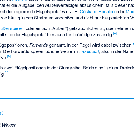
 hat er die Aufgabe, den Außenverteidiger abzusichern, falls dieser na
fährlich agierende Flügelspieler wie z. B.
Cristiano Ronaldo
oder
Mar
 sie häufig in den Strafraum vorstoßen und nicht nur hauptsächlich V
ußenspieler
(oder einfach „Außen“) gebräuchlicher ist, übernehmen 
[
4
]
ll sind die Flügelspieler hier auch für Torerfolge zuständig.
ügelpositionen,
Forwards
genannt. In der Regel wird dabei zwischen
. Die Forwards spielen üblicherweise im
Frontcourt
, also in der Näh
[
5
]
ive.
ls zwei Flügelpositionen in der Sturmreihe. Beide sind in einer Dreier
[
6
]
ig.
y)
t Winger